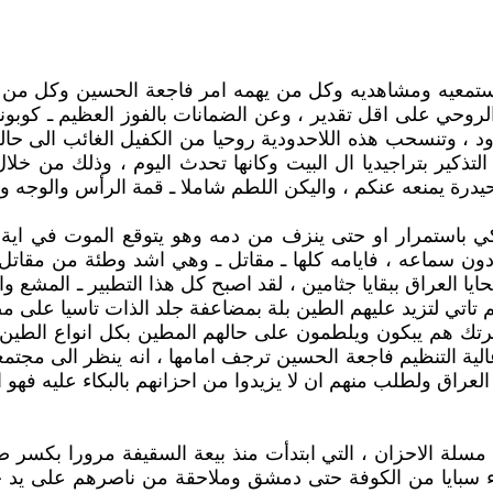
تمعيه ومشاهديه وكل من يهمه امر فاجعة الحسين وكل من يؤمن
حي على اقل تقدير ، وعن الضمانات بالفوز العظيم ـ كوبونات د
 ، وتنسحب هذه اللاحدودية روحيا من الكفيل الغائب الى حالة ا
ذكير بتراجيديا ال البيت وكانها تحدث اليوم ، وذلك من خلال 
درة يمنعه عنكم ، واليكن اللطم شاملا ـ قمة الرأس والوجه والص
بكي باستمرار او حتى ينزف من دمه وهو يتوقع الموت في اي
ون سماعه ، فايامه كلها ـ مقاتل ـ وهي اشد وطئة من مقاتل ا
ايا العراق ببقايا جثامين ، لقد اصبح كل هذا التطبير ـ الم
 تاتي لتزيد عليهم الطين بلة بمضاعفة جلد الذات تاسيا على م
ك هم يبكون ويلطمون على حالهم المطين بكل انواع الطين ـ 
ة التنظيم فاجعة الحسين ترجف امامها ، انه ينظر الى مجتمعه
عراق ولطلب منهم ان لا يزيدوا من احزانهم بالبكاء عليه فهو ا
 مسلة الاحزان ، التي ابتدأت منذ بيعة السقيفة مرورا بكسر ضل
اء سبايا من الكوفة حتى دمشق وملاحقة من ناصرهم على يد 