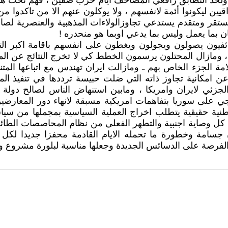
ولحد التطابق رافعي المصاحف ايام حرب صفين ، فهم تحت هذه ا
ين ليكونوا أئمة لانفسهم ، ولا يوكلون عنهم الا من تاكدوا 
قر ومتقدم يستدعي تجاوزالولاءات المذهبية والعنصرية لصالح 
ان بما يعمل وليس بما يدعي اوبما هو منحدره !
ئفيون يصولون ويجولون ويغطون على انفسهم باقامة اكبر الت
ون ، ومازال المحتلون يرسمون الخطط كي لا تخرج النتائج عن ا
 الجزء الخاص بهم ـ ومازالت ايران تهندس مع اتباعها المتن
امكانية تجاوز ذاته التي ضلت حبيسة ترددها في تنفيذ المتطل
 والجزئي لايران وامريكا ، ومابين استنهاض الناس لصالح دو
لى سوريا بتفاهمات امريكية مسبقة لانهاء دور المعارضين ف
 حقيقية يتطلب اخراج العملية السياسية بمجملها من سياق الت
 وصاية اجنبية والتطهر الفعلي من نظام المحاصصات الطائفية
سامة وخطورة ما تحمله الايام القادمة محفزا جديدا لكل ا
الفرصة على الدسائس الجديدة وجعلها مناسبة لبلورة مشروع وط