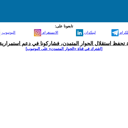
تابعونا على:
لكرام
لينكدإن
الانستغرام
اليوتيوب
ية تحفظ استقلال الحوار المتمدن، فشاركونا في دعم استمرارية 
[اشترك في قناة ‫«الحوار المتمدن» على اليوتيوب]