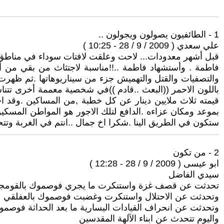
1 - الطائفيون يصولون ويجولون ..
علي سعدي ( 2009 / 9 / 28 - 10:25 )
قبل أشهر معدودات... لاحت وعلقت لافتات سوداء في مناطق معين
فاطمة . وأستشهاد فاطمة ..!!مناسبة لاجتثاث من بقي من أعدا
والتصفيات والقتل والتهميش جزء من سيناريوهاتها .ثم ظهر
باللون الاحمر ((البعث ..قادم ))في شخصية معممة أخرى تتنا
قيمته ثلاث ملايين دينار عن كل خطبة ,من المساكين .وقد احت
بموعد ومكان عزاءه .الدافع لتلك الاجور هو المواطن المسك
ستكون في الطريق الينا .شكرا اخ جمال ..انتم في الغربة وت
2 - من تكون
ابو عيسى ( 2009 / 9 / 28 - 12:28 )
سيدي الفاضل
تحدثت عن قصف غزة واستنكرت ما يجري فوصموك بالقومج
وتحدثت عن الاحتلال واستنكرت وغضبت فوصموك بالعفلقي
وتحدثت عن انحراف القيادات اليسارية ما بعد الحداثة فوصمو
واليوم تتحدث عن ابناء الآلهة المقدسين