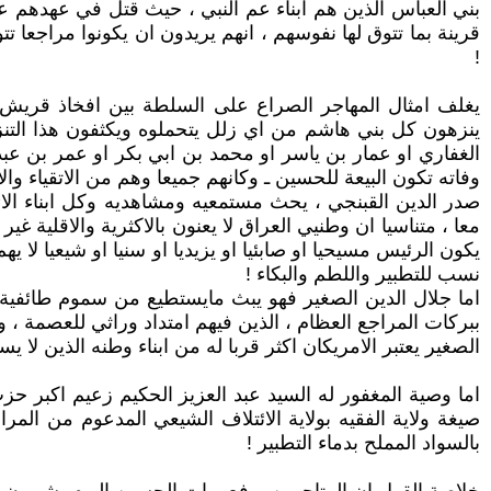
بني العباس الذين هم ابناء عم النبي ، حيث قتل في عهدهم عدد
قرينة بما تتوق لها نفوسهم ، انهم يريدون ان يكونوا مراجعا ت
!
يغلف امثال المهاجر الصراع على السلطة بين افخاذ قريش وبيو
ينزهون كل بني هاشم من اي زلل يتحملوه ويكثفون هذا التنزي
الغفاري او عمار بن ياسر او محمد بن ابي بكر او عمر بن عب
وفاته تكون البيعة للحسين ـ وكانهم جميعا وهم من الاتقياء وال
صدر الدين القبنجي ، يحث مستمعيه ومشاهديه وكل ابناء الائ
معا ، متناسيا ان وطنيي العراق لا يعنون بالاكثرية والاقلية غ
يكون الرئيس مسيحيا او صابئيا او يزيديا او سنيا او شيعيا لا 
نسب للتطبير واللطم والبكاء !
اما جلال الدين الصغير فهو يبث مايستطيع من سموم طائفية 
ببركات المراجع العظام ، الذين فيهم امتداد وراثي للعصمة ،
الصغير يعتبر الامريكان اكثر قربا له من ابناء وطنه الذين لا 
اما وصية المغفور له السيد عبد العزيز الحكيم زعيم اكبر
صيغة ولاية الفقيه بولاية الائتلاف الشيعي المدعوم من الم
بالسواد المملح بدماء التطبير !