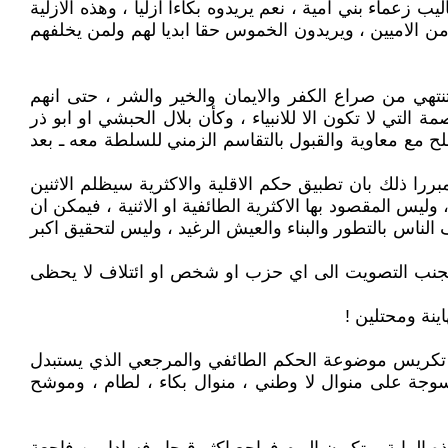
عماء بني امية ، نعم يريدوه بكاءا ازليا ، وهذه الازلية
 من الاميين ، ويريدون الخموس حقا ابديا لهم ولمن يخلفهم
تنتهي من صراع الكفر والايمان والخير والشر ، حتى انهم
ي لا تكون الا للانبياء ، وكأن بلال الحبشي او ابو ذر
ح مع معاوية والقبول بالتقاسم الزمني للسلطة معه ـ بعد
ا ذلك بان تطبيق حكم الاقلية والاكثرية سيظلم الاثنين
ليس المقصود بها الاكثرية الطائفية او الاثنية ، فيمكن ان
 الناس بالتطور والبناء والعيش الرغيد ، وليس لتحقيق اكبر
ى تجنب التصويت الى اي حزب او شخص او ائتلاف لا يحظى
ينة ومحتلين !
في تكريس موضوعة الحكم الطائفي والمرجعي الذي يستبدل
نسوجة على منوال لا وطني ، منوال بكاء ، لطام ، وموشح