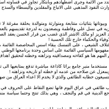
 من الائمة وجرى اضطهادهم وبابتكار تجاوز في قساوته اساليب ز
توارث النفوذ المذهبي على الاتباع والمقلدين والبسطاء والسذج
تاتها بثنائيات متتابعة ومتوارثة ومتوالدة بحلقة مفرغة لا 
ه في نسل علي وفاطمة ويصعدون به لدرجة تقديسهم بالعصمة الت
د العزيز او مالك الاشتر الذي غضب من قرار الحسن بعقد الصل
اوفياء والحكماء خارج تلك الحسبة !
تلاف الشيعي ، على التمسك ببقاء اسس المحاصصة القائمة مبرر
ير مفهومها السياسي القائمة على اساس وحدة برنامجها الوطني ، و
يهم المهم هنا هو كفاءته ومصداقيته ونزاهته وخطته لتحقيق اهداف
مستخدما منبر جامع براثا كاذاعة مباشرة تدفع بمتابعيها ال
 وبمعزل عن صلاحه من عدمه او خطته او تاريخه ونزاهته !
يستسيغون خطابه الطائفي والذي لا يخدم الا اعداء العراق من صها
 حزب طائفي في عراق اليوم فانها تضع النقاط على الحروف 
راجع الدينية في قم والنجف ، وهي بذلك تنتج وحتما سياسة م