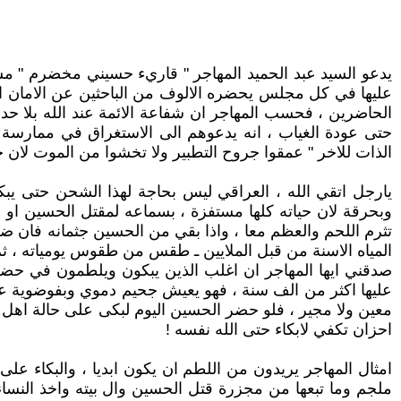
يدعو السيد عبد الحميد المهاجر " قاريء حسيني مخضرم " مس
عليها في كل مجلس يحضره الالوف من الباحثين عن الامان الرو
الحاضرين ، فحسب المهاجر ان شفاعة الائمة عند الله بلا حدود
حتى عودة الغياب ، انه يدعوهم الى الاستغراق في ممارسة الت
الذات للاخر " عمقوا جروح التطبير ولا تخشوا من الموت لان حي
يارجل اتقي الله ، العراقي ليس بحاجة لهذا الشحن حتى ي
وبحرقة لان حياته كلها مستفزة ، بسماعه لمقتل الحسين او د
تثرم اللحم والعظم معا ، واذا بقي من الحسين جثمانه فان ضح
المياه الاسنة من قبل الملايين ـ طقس من طقوس يومياته ، ثم
صدقني ايها المهاجر ان اغلب الذين يبكون ويلطمون في حضرت
عليها اكثر من الف سنة ، فهو يعيش جحيم دموي وبفوضوية عالي
معين ولا مجير ، فلو حضر الحسين اليوم لبكى على حالة اهل ال
احزان تكفي لابكاء حتى الله نفسه !
امثال المهاجر يريدون من اللطم ان يكون ابديا ، والبكاء على
ملجم وما تبعها من مجزرة قتل الحسين وال بيته واخذ النس