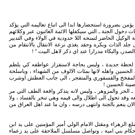
 بضرورة استحضارها ابدا الى اتباع تعاليمه التي يؤكد
خول الجنة ـ التي سيكفلها الائمة الغائبون عبر وكلائهم
لوكيل الحاضر لتمنحه اللا حدودية في الولاء وفي التدبير
جلد الذات وبكره وحقد يغذي نزعة الانتقال بالانتقام من
درـ والبكاء مدرارا عند اي ذكر لاهل البيت " !
ة لحظة جديدة ، وليس بحاجة لاستفزاز عواطفه كي يلطم
لحسين واهله لانها بمئات الالوف من الشهداء ، وباسلحة
شع والمفخخ والفسفوري والمتفجر ، الى جانب العطش اوشرب
صيبة الحسين !
الحر والمزوهر ـ وليس لانه يتذكر واقعة الطف التي مر
 وقد تحول الى اطلال والى قيمه وهي تنخر بالفساد ، ولا
لان ينعم بالجنة وانتهى درسه ، وان ما عند اهل العراق من
ع الزهراء ومقتل الامام الولي أمير المؤمنين على يد ابن
حكام بني امية ، وتواصل مسلسل الملاحقة على يد زعماء