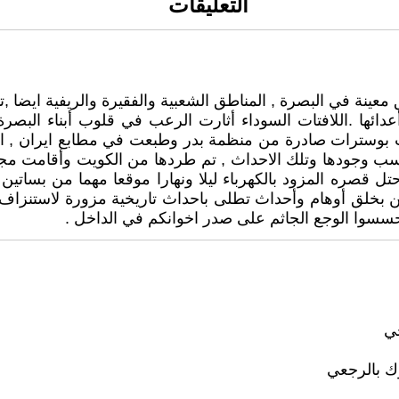
التعليقات
ة في البصرة , المناطق الشعبية والفقيرة والريفية ايضا ,تناش
ئها .اللافتات السوداء أثارت الرعب في قلوب أبناء البصرة ج
ت بوسترات صادرة من منظمة بدر وطبعت في مطابع ايران , ا
سب وجودها وتلك الاحداث , تم طردها من الكويت وأقامت مجال
ل قصره المزود بالكهرباء ليلا ونهارا موقعا مهما من بساتين 
ين بخلق أوهام وأحداث تطلى باحداث تاريخية مزورة لاستنزاف
تحسسوا الوجع الجاثم على صدر اخوانكم في الداخل .
ي
ك بالرجعي