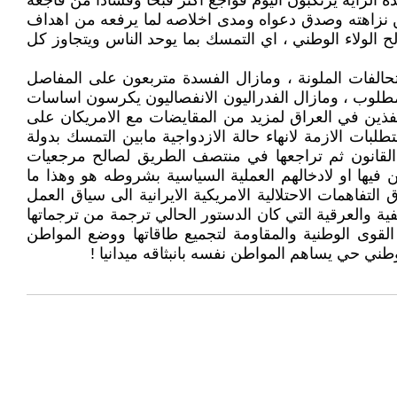
لراية يرتكبون اليوم فواجع اكثر قبحا وفسادا من فاجعة
من نزاهته وصدق دعواه ومدى اخلاصه لما يرفعه من اهداف
الولاء الوطني ، اي التمسك بما يوحد الناس ويتجاوز كل
حالفات الملونة ، ومازال الفسدة متربعون على المفاصل
لمطلوب ، ومازال الفدراليون الانفصاليون يكرسون اساسات
فذين في العراق لمزيد من المقايضات مع الامريكان على
بات الازمة لانهاء حالة الازدواجية مابين التمسك بدولة
لة القانون ثم تراجعها في منتصف الطريق لصالح مرجعيات
يها او لادخالهم العملية السياسية بشروطه هو وهذا ما
فاهمات الاحتلالية الامريكية الايرانية الى سياق العمل
 والعرقية التي كان الدستور الحالي ترجمة من ترجماتها
لقوى الوطنية والمقاومة لتجميع طاقاتها ووضع المواطن
ني حي يساهم المواطن نفسه بانبثاقه ميدانيا !