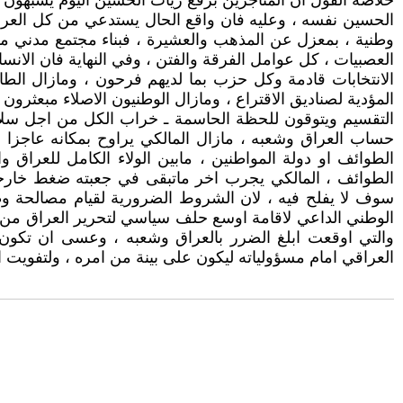
خلاصة القول ان المتاجرين برفع ريات الحسين اليوم يشبهون 
الحسين نفسه ، وعليه فان واقع الحال يستدعي من كل العراقي
وطنية ، بمعزل عن المذهب والعشيرة ، فبناء مجتمع مدني مست
العصبيات ، كل عوامل الفرقة والفتن ، وفي النهاية فان الانس
الانتخابات قادمة وكل حزب بما لديهم فرحون ، ومازال الطا
المؤدية لصناديق الاقتراع ، ومازال الوطنيون الاصلاء مبعثر
التقسيم ويتوقون للحظة الحاسمة ـ خراب الكل من اجل سلامة
حساب العراق وشعبه ، مازال المالكي يراوح بمكانه عاجزا عن 
الطوائف او دولة المواطنين ، مابين الولاء الكامل للعراق
الطوائف ، المالكي يجرب اخر ماتبقى في جعبته ضغط خارجي ع
سوف لا يفلح فيه ، لان الشروط الضرورية لقيام مصالحة وطنية
الوطني الداعي لاقامة اوسع حلف سياسي لتحرير العراق من كل
والتي اوقعت ابلغ الضرر بالعراق وشعبه ، وعسى ان تكون ج
العراقي امام مسؤولياته ليكون على بينة من امره ، ولتفويت 