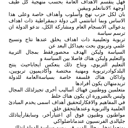
فهل ينقسم الاهداف العامة بحسب منهجية كل طيف
أوجهة ؟لاننانعلم وبيقين
بان لكل حزب نهج وأسلوب وأهداف خاصة وعلى هذا
الاساس وبما انناننتمي الى دولة ديمقراطية ذات اهداف
يدعوالى الانسجام العام ومشاركة الكل، ندعو الدولة ان
ترسم سياسة
تربوية وتعليمية ذات اهداف يخلق عندها نتاج ونسيج
علمي وتربوي بحت بعيداكل البعد عن
السياسة وليكن الهدف محصورفقط بمجال التربية
والتعليم وليكن هناك فاصلا بين السياسة و
التعليم التربوي، ونتاج ذلك ينعكس ايجاباحيث ينتج
البلدكوادرتربوية ومهنية مختصة وأكاديميون تربويين،
واذاكان هناك فلسفة خاصة بسياسةالعامة للدولة
تريدمنهاان يكون أفرادها
متعلمين ووطنيين فهناك أساليب أخرى تجيزلذلك المجال
وليس بالضرورة ان يكون هناك خلط
في المفاهيم والافكارلتحقيق أهداف اسمى يخدم المبادئ
العلمية والتربوية وعندهايتحقق خلق
مواطنون وطنيون فوق أي اعتبارأخر، وسابقارأيناذلك
جليالدى الفرنسيون عندماناضلواكي
يمنعوا تدخل رجال الدين في رسم سياسة الدولة انذاك.