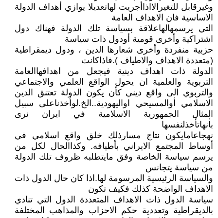
وغيرقابل للتغيرالااذاأجريت لهاتعديلا يوازي أهداف الدولة
الاساسية فان الاهداف العامة
التي يرسمهالهاعلاقة بسياسة تلك الدولة فهناك دول
اشتراكية وأخرى قومية أودول ذات سياسة
حزبية منفردة وأخرى شعارها الدين ، ودول ديمقراطية
(متعددة الاهداف والاطياف ).فاذاكانت
الدولة ذات اهداف دينية فيجعل من اهدافهاالعامة
التربوية والعلمية ان يحول الواقع العلمي والاجتماعي
والتربوي الى واقع ديني كأن يكون الدولة تعتنق الدين
الاسلامي أوالمسيحي اواليهودية..الخ.لوأخذناعلى سبيل
المثال الجمهورية الاسلامية في ايران نرى
بأنهاتأخذلنفسها
نهجاعامايكون نتاج مسارذلك خلق واقع اسلامي في
أوساط المجتمع الايراني بأطيافه. وكذاالحال لكل من
يرسم سياسة الخاصة وفق مايتطلبه ظروف تلك الدولة
من سياسة يتجانس
والسياسة الرئيسية المرسومة لها.اذا كان حال الدول ذات
الاهداف الواضحة كذلك فكيف تكون
سياسة الدول ذات الاهداف المتعددة الدول التي تنادي
بالديقراطية وتعددية حكم الاحزاب والمذاهب المختلفة