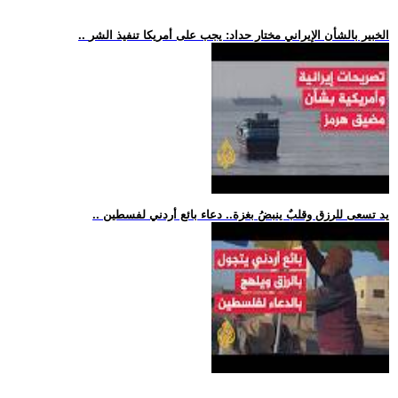
.. الخبير بالشأن الإيراني مختار حداد: يجب على أمريكا تنفيذ الشر
.. يد تسعى للرزق وقلبٌ ينبضُ بغزة.. دعاء بائع أردني لفسطين