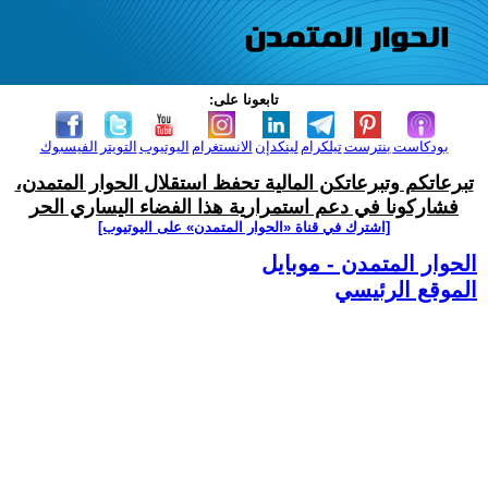
تابعونا على:
بودكاست
بنترست
تيلكرام
لينكدإن
الانستغرام
اليوتيوب
التويتر
الفيسبوك
تبرعاتكم وتبرعاتكن المالية تحفظ استقلال الحوار المتمدن،
فشاركونا في دعم استمرارية هذا الفضاء اليساري الحر
[اشترك في قناة ‫«الحوار المتمدن» على اليوتيوب]
الحوار المتمدن - موبايل
الموقع الرئيسي