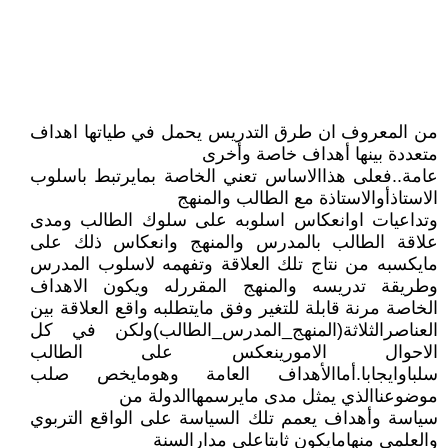
من المعروف ان طرق التدريس يحمل في طياتها اهداف
متعددة بينها أهداف خاصة وأخرى
عامة..فعلى هذاالاساس تعني الخاصة بمايرتبط باسلوب
الاستاذأوالاستاذة مع الطالب والمنهج
وتداعيات اوانعكاس اسلوبه على سلوك الطالب ومدى
علاقة الطالب بالمدرس والمنهج وانعكاس ذلك على
مايكسبه من نتاج تلك العلاقة وتفهمه لاسلوب المدرس
وطريقة تدريسه والمنهج المقررله ويكون الاهداف
الخاصة مرنة قابلة للتغير وفق مايتطلبه واقع العلاقة بين
العناصرالثلاثة(المنهج_المدرس_الطالب)ولكن في كل
الاحوال الامورينعكس على الطالب
سلباوايجابا.أماالأهداف العامة وهومايخص صلب
موضوعناالذي يمثل مدى مايرسمهاالدولة من
سياسة وأهداف يعمم تلك السياسة على الواقع التربوي
والعلمي منهامايكون ثابتاعلى مدارالسنة