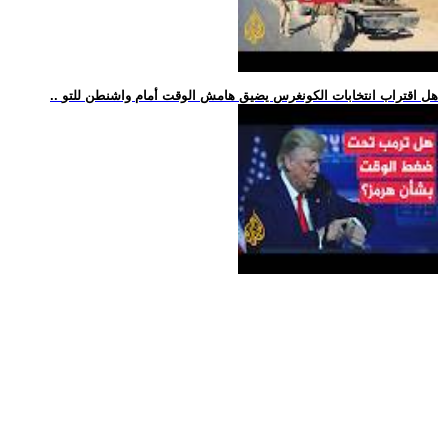
.. هل اقتراب انتخابات الكونغرس يضيق هامش الوقت أمام واشنطن للتو