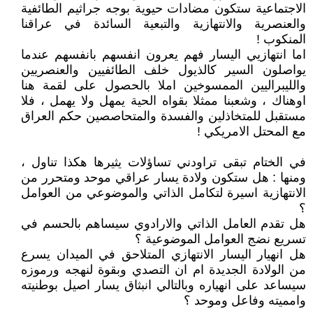
الاجتماعية ستكون مضادات حيوية بوجه جراثيم الطائفية
والعنصرية والانتهازية والتبعية السائدة في عراقنا
المنكوب !
اما انتهازيي اليسار فهم يعرون انفسهم بانفسهم عندما
يواصلون السير كالذيول خلف الطائفيين والعنصريين
والليبراليين الممسوخين املا بالحصول على لقمة هنا
اوهناك ، وشعبنا ممثلا بقواه الحية يمهل ولا يهمل ، فلا
مستقبل للمتخاذلين والفسدة والمتحاصصين حكم العراق
مع المحتل الامريكي !
في الختام تبقى تراودني تساؤلات يثيرها هكذا تناول ،
ومنها : هل ستكون ولادة يسار عراقي موحد ومتحرر من
الانتهازية اسيرة لتكامل الذاتي والموضوعي من العوامل
؟
هل تقدم العامل الذاتي والارادوي سيساهم بالحسم في
تسريع نضج العوامل الموضوعية ؟
هل انهيار اليسار الانتهازي المتلاحق في الميدان يسرع
من الولادة الجديدة ام ان التصدي وبقوة لنهجه ورموزه
سيساعد على انهياره وبالتالي انبثاق يسار اصيل بوطنيته
وامميته وفاعل وموحد ؟