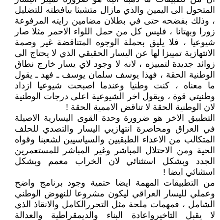
المتحول الى اليمين والذي مازال متشبثا بيافطته للتضليل
، وذلك بفضحه حتى في بطلان مضامين رايته المرفوعة
زورا وبهتانا ، فليس كل من حمل اللواء الاحمر مثلا صار
شيوعيا ، فلا يليق بحملة الوجوه المتناقضة غير وصمة
الانتهازية تمييزا لها عن اليسار الحقيقي الذي لا يحتاج الى
زوائد جديدة لتمييزه ، لانه لا وجود لاي يسار خارج نطاق
الوطنية الحقة ، فهذا يوسف سلمان يوسف ـ فهد ـ يقول
ما معناه ، كنت وطنيا وعندما اصبحت شيوعيا ازداد
وطنيتي قوة ، ويقول اخر الشيوعية اعلى درجات الوطنية
لان الوطنية الحقة لا تناقض الاممية الحقة !
التطبيق الاخر هو ضرورة وحدة القوى اليسارية الاصيلة
في العراق ومحاصرة انتهازيي اليسار والتصدي للحلف
المتكالب من الاعداء الطبقيين والسياسيين لشعبنا وقواه
الحية ومن الاحتلال المباشر وغير المباشر للمستعمرين
الجدد وبشكل استثنائي لان الخراب معمم وبشكل
استثنائي ايضا !
من التطبيقات المهمة ايضا حتمية وجود برنامج واضح
وعملي لليسار العراقي ليكون مشروعا للنهوض الوطني
الشامل ، فمهمات ملحة مثل التحررالكامل والانقاذ الذي
لا يقبل التاخيرواعادة البناء والديمقراطية والعدالة