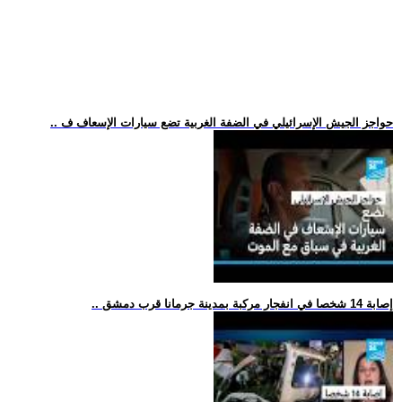
.. حواجز الجيش الإسرائيلي في الضفة الغربية تضع سيارات الإسعاف ف
.. إصابة 14 شخصا في انفجار مركبة بمدينة جرمانا قرب دمشق