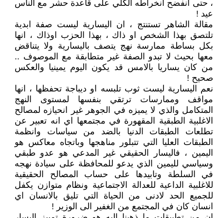
، حتى انفضح انخراطه الكلي على قاعدة حشر مع الناس
عيد !
مقالة الشاهر تستنتج ، ان اليسارية ليست صفة ابدية
تلتصق بهذا الشخص او ذاك ، بهذا الحزب اوذاك ، انها
بكل بساطة ممارسة نهج يتصف باليسارية ولا يتناقض
معها بحيث لا تبدو الصفة غير متطابقة مع الموصوف ..
من كان يساريا بالامس قد يكون اليوم يمينيا والعكس
صحيح !
نعم اليسارية ليست ثوب تلبسه او ديباجة تحفظها ، انها
مواقف وممارسات ترتقي بنفسها لمستوى النهج
المتكامل والذي لا يميزه في الجوهر غير انحيازه لمصالح
الاغلبية الطبقية المقهورة في مجتمعها اي انه تعبير عن
تطلعات الطبقات الدنيا بالضد من سياسات وانظمة
الطبقات العليا التي تتبلور مناهجها وباتجاه معاكس هو
اليمين ، فاليسار الحقيقي غير المدعي هو عدو طبقي
وسياسي لليمين الذي يدعو للمحافظة على سيادة نهجه
في السلطة وتابيدها على حساب المصالح الحقيقية
للاغلبية الداعية للعدالة الاجتماعية ونظام متوازن يكفل
للجميع الحد لادنى من الحياة التي تليق بالانسان اي
انسان كان في المجتمع من الغفير الى الوزير !
ان من تطبيقات ما ذهبنا اليه هو ضرورة تمييز اليسار