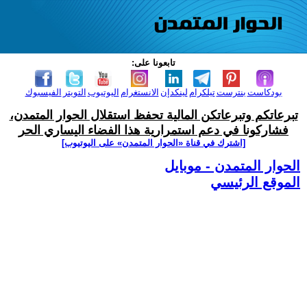
تابعونا على:
بودكاست
بنترست
تيلكرام
لينكدإن
الانستغرام
اليوتيوب
التويتر
الفيسبوك
تبرعاتكم وتبرعاتكن المالية تحفظ استقلال الحوار المتمدن،
فشاركونا في دعم استمرارية هذا الفضاء اليساري الحر
[اشترك في قناة ‫«الحوار المتمدن» على اليوتيوب]
الحوار المتمدن - موبايل
الموقع الرئيسي