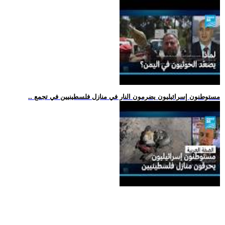
.. مستوطنون إسرائيليون يضرمون النار في منازل فلسطينيين في تجمع