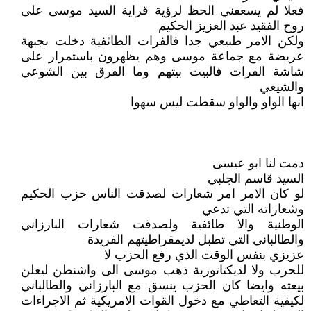
فعلا لم يسعفني الحظ لرؤية قراية السيد موسى على
روح الفقيد عبد العزيز الحكيم
ولكن الامر طبيعي جدا فالفرات الطائفية دخلت بجبهة
عريضة مع جماعة موسى وهم يظهرون باستمرار على
شاشة الفرات فالبيت بيتهم وما الفرق بين الشوعي
والشيعي
انها الواو والواو سقطت ليس سهوا
دمت لنا ابو عيسى
السيد قاسم الجلبي
لو كان الامر امر شعارات لصدقت الناس حزب الحكيم
وشعاراته التي تدعي
الوطنية والا طائفية ولصدقت شعارات البارزاني
والطالباني التي تطبل لديمقراطيتهم الفريدة
عزيزي بنفس الوقت الذي رفع الحزب لا
للحرب ولا لديكتاتورية ذهب موسى الى واشنطن ليعلن
بيعته وايضا كان الحزب ينسق مع البارزاني والطالباني
لكيفية التعاطي مع دخول القوات الامريكية ثم الاجراءات