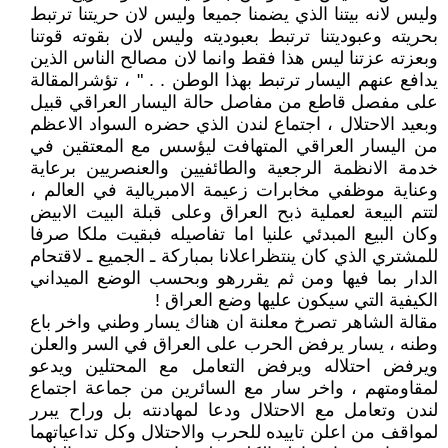
وليس لانه بيتنا الذي يضمنا جميعا وليس لان حريتنا ترتبط
بحريته وعبوديتنا ترتبط بعبوديته وليس لان بقوته قوتنا
وبعزته عزتنا ليس هذا فقط وانما لان مصالح الناس الذين
يدافع عنهم اليسار ترتبط بهذا الوطن . . " ، تؤشرالمقالة
على مفصل قاطع من مفاصل حالة اليسار العراقي قبيل
وبعيد الاحتلال ، اجتماع لندن الذي حضره السواد الاعظم
من اليسار العراقي المتهافت ليؤسس مع المعتقين في
خدمة الانظمة الرجعية والطائفيين والعنصريين برعاية
وعناية موظفي مخابرات زعيمة الامبريالية في العالم ،
لتتم البيعة لعملية ذبح العراق وعلى قبلة البيت الابيض
وكان البيع المبدئي علنيا اما تفاصيله فبقيت ملكا صرفا
للمشتري الذي كان ينتظراعلانا بمباركة ـ الجميع ـ لاقتحام
الدار بما فيها ومن ثم يقررهو وبحسب الوضع الميداني
الكيفية التي سيكون عليها وضع العراق !
مقالة الشاهر تصرخ معلنة ان هناك يسار وطني واخر باع
وطنه ، يسار يرفض الحرب على العراق في السر والعلن
ويرفض احتلاله ويرفض التعامل مع المحتلين ويدعو
لمقاومتهم ، واخر سار مع السائرين من جماعة اجتماع
لندن وتعامل مع الاحتلال ودعا لمهادنته بل وراح يبرر
لمواقف من اعلن تاييده للحرب والاحتلال وكل تداعياتهما