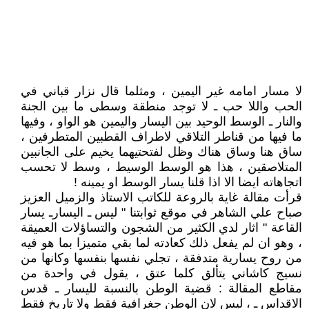
لا مسار امامه غير اليمين ، ومثلما قال نزار قباني في
الحب واللا حب ـ لا توجد منطقة وسطى ما بين الجنة
والنار ـ الوسط الوحيد بين اليسار واليمين هو الواو ، وفيها
ما فيها من قناطر التلاقي لاطراف القطبين المتطرفين ،
ساق هنا وساق هناك وظل لفتحتيهما يخيم على الجانبين
المتلاصقين ، هذا هو الوسط الوسيط ، وسط لا تحسب
اتجاهاته ايضا الا اذا قلنا يسار الوسط او يمينه !
قرأت مقالة غاية بالروعة للكاتب الاستاذ والزميل العزيز
صباح علي الشاهر في موقع ثوابتنا " ليس ـ اليسارـ يسار
القاعة " اثار لدي الكثير من الشجون والتساؤلات العميقة
، وهو ان لم يفعل ذلك كعادته لما بقي متميزا بما هو فيه
من روح يسارية متدفقة ، تجلي نفسها بنفسها وكانها من
نسيج كاشاني يتألق كلما عتق ، يقول في واحدة من
مقاطع المقالة : قضية الوطن بالنسبة لليسار ـ قدس
الاقداس ـ ، ليس لان الوطن جغرافية فقط ولا تاريخ فقط