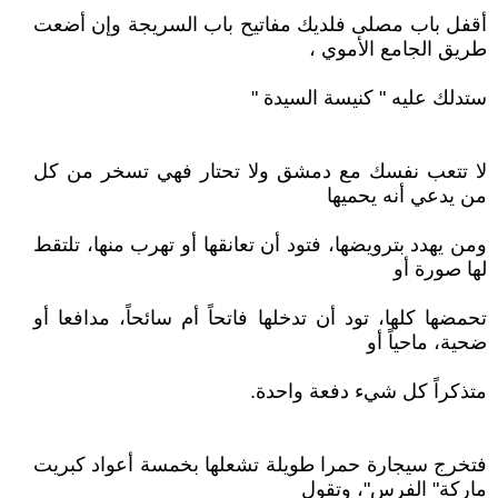
أقفل باب مصلى فلديك مفاتيح باب السريجة‏‏‏‏‏ وإن أضعت
طريق الجامع الأموي ،
ستدلك عليه " كنيسة السيدة "
لا تتعب نفسك مع دمشق ولا تحتار فهي تسخر من كل
من يدعي أنه يحميها
ومن يهدد بترويضها، فتود أن تعانقها أو تهرب منها، تلتقط
لها صورة أو
تحمضها كلها، تود أن تدخلها فاتحاً أم سائحاً، مدافعا أو
ضحية، ماحياً أو
متذكراً كل شيء دفعة واحدة.‏‏‏‏‏
فتخرج سيجارة حمرا طويلة تشعلها بخمسة أعواد كبريت
ماركة" الفرس"، وتقول