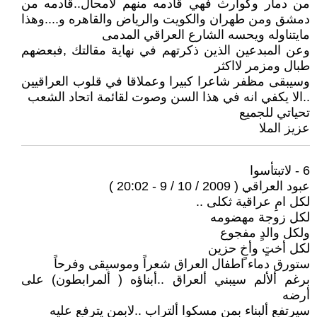
من دمار وكوارث فهي قادمه منهم لامحال..قادمه من
دمشق ومن طهران والكويت والرياض والقاهره و....وهذا
مايتناوله ويحسه الشارع العراقي المدمى
وعن المبدعين الذين ذكرتهم في نهاية مقالتك ,فبعضهم
طبال ومزمر لااكثر
وسيبقى مظفر شاعرا كبيرا وعملاقا في قلوب العراقيين
..الا يكفي انه في هذا السن وصوت لقائمة اتحاد الشعب
تحياتي للجميع
عزيز الملا
6 - لاتبتأسوا
عبود العراقي ( 2009 / 10 / 9 - 20:02 )
لكل امِ عراقية ثكلى ..
لكل زوجة مهضومه
ولكل والدٍ مفجوع
لكل أختٍ وأخٍ حزين
ستورق دماء اطفال العراق شعراً وموسيقى وفرحاً
برغم ألألم سيبني ألعراق ..أبناؤه ( ألمرابطون) على
أرضه
سيرتفع ألبناء بمن مسكوا ألتراب ..لابمن يترفع عليه