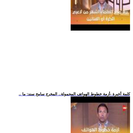
.. كلمة أخيرة -أزمة خطوط الهواتف المحمولة.. المخرج سامح سند: ما