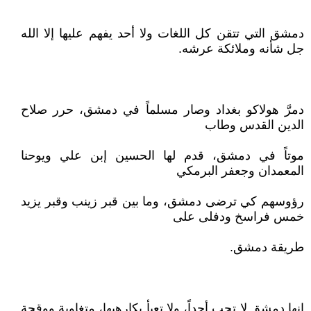
دمشق التي تتقن كل اللغات ولا أحد يفهم عليها إلا الله
جل شأنه وملائكة عرشه.‏‏‏‏‏
دمرَّ هولاكو بغداد وصار مسلماً في دمشق، حرر صلاح
الدين القدس وطاب
موتاً في دمشق، قدم لها الحسين إبن علي ويوحنا
المعمدان وجعفر البرمكي
رؤوسهم كي ترضى دمشق، وما بين قبر زينب وقبر يزيد
خمس فراسخ ودفلى على
طريقة دمشق.‏‏‏‏‏
إنها دمشق لا تحب أحداً، ولا تعبأ بكارهيها، متغاوية ووقحة