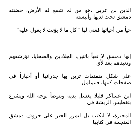
الدين بن عربي‏‏‏ ،هو من لم تتسع له الأرض، حضنته
دمشق تحت ثديها وألبسته
حياً من أحيائها فغنى لها " كل ما لا يؤنث لا يعول عليه"‏‏‏‏‏
إنها دمشق لا تعبأ باثنين، الجلادين والضحايا، تؤرشفهم
وتعيدهم بعد لأي
على شكل منمنمات تزين بها جدرانها أو أخباراً في
صفحات كتبها، فيتململ
ابن عساكر قليلا يغسل يديه ويتوضأ لوجه الله ويشرع
بتغطيس الريشة في
المحبرة، لا ليكتب بل ليمرر الحبر على حروف دمشق
المنجمة في كتابها