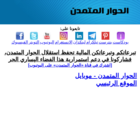
تابعونا على:
بودكاست
بنترست
تيلكرام
لينكدإن
الانستغرام
اليوتيوب
التويتر
الفيسبوك
تبرعاتكم وتبرعاتكن المالية تحفظ استقلال الحوار المتمدن،
فشاركونا في دعم استمرارية هذا الفضاء اليساري الحر
[اشترك في قناة ‫«الحوار المتمدن» على اليوتيوب]
الحوار المتمدن - موبايل
الموقع الرئيسي