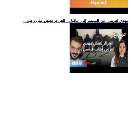
.. مهدي لعريبي: من السينما إلى -مافيا-... الجزائر تقبض على زعيم