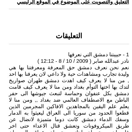
التعليق والتصويت على الموضوع في الموقع الرئيسي
التعليقات
1 - حبيبتنا دمشق التي نعرفها
نادر عبدالله صابر ( 2009 / 10 / 8 - 12:12 )
نعم نحن نعرف دمشق حق المعرفة ومعرفتنا بها هي
وليدة تجارب ومشاهدات حية ولا داعي لان يعرفنا بها احد
, من منا لا يعرف كيف اهدت دمشق طهران صواريخ
لتدك بها اختها التوأم بغداد ومن منا لا يعرف كيف قامت
دمشق بكل عنفوان وحماسة لتبعث جيوشها الى حفر
الباطن مع الاصطفاف العالمي ضد بغداد ,, ومن منا لا
يعلم علم اليقين بالمجاهدين الافاكين المجرمين الذين
قطعوا الحدود من سوريا الى العراق ليعيثوا به الدمار
وسفك الدماء دمشق كانت دوما متميزة لانضال عن
طريق الميكروفونات وتعشق قتال الاعداء حتى اخر