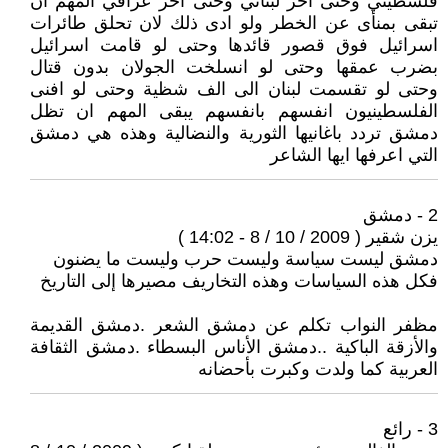
فلسطيني وحتى اخر لبناني وحتى اخر عراقي المهم ان
تبقى بمنأى عن الخطر ولو ادى ذلك لان تحلق طائرات
اسرائيل فوق قصور قائدها وحتى لو قامت اسرائيل
بضرب عمقها وحتى لو انسلخت الجولان بدون قتال
وحتى لو تقسمت لبنان الى الف شظية وحتى لو افنى
الفلسطينيون انفسهم بانفسهم يبقى المهم ان تظل
دمشق تردد باغانيها الثورية والنضالية وهذه هي دمشق
التي اعرفها ايها الشاعر
2 - دمشق
يزن شقير ( 2009 / 10 / 8 - 14:02 )
دمشق ليست سياسة وليست حرب وليست ما يضنون
فكل هذه السياسات وهذه التخاريف مصيرها إلى التاريخ
مظفر النواب تكلم عن دمشق الشعر .دمشق القديمة
والأزقة الباكية ..دمشق الأناس البسطاء .دمشق الثقافة
العربية كما ولدت وكبرت بأحضانه
3 - رائع