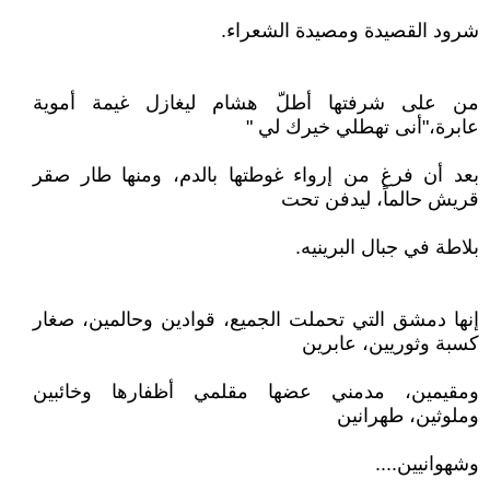
شرود القصيدة ومصيدة الشعراء.‏‏‏‏‏
من على شرفتها أطلّ هشام ليغازل غيمة أموية
عابرة،"أنى تهطلي خيرك لي "
بعد أن فرغ من إرواء غوطتها بالدم، ومنها طار صقر
قريش حالماً، ليدفن تحت
بلاطة في جبال البرينيه.‏‏‏‏‏
إنها دمشق التي تحملت الجميع، قوادين وحالمين، صغار
كسبة وثوريين، عابرين
ومقيمين، مدمني عضها مقلمي أظفارها وخائبين
وملوثين، طهرانين
وشهوانيين....