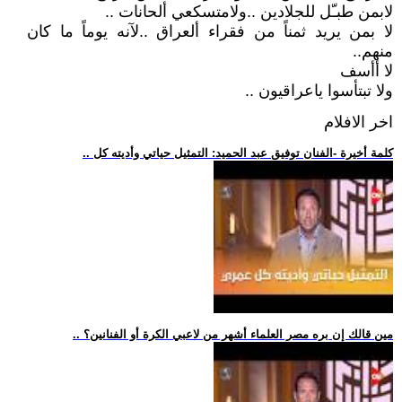
لابمن طبـّل للجلادين ..ولامتسكعي ألحانات ..
لا بمن يريد ثمناً من فقراء ألعراق ..لآنه يوماً ما كان
منهم..
لا أأسف
ولا تبتأسوا ياعراقيون ..
اخر الافلام
.. كلمة أخيرة -الفنان توفيق عبد الحميد: التمثيل حياتي وأديته كل
.. مين قالك إن بره مصر العلماء أشهر من لاعبي الكرة أو الفنانين؟