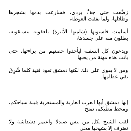
رَضَّعت حتى جفَّ بردى، فسارعت بدمها بشجرها
وظلالها، ولما نفقت الغوطة،
أسلمت قاسيونها (شامتها الأثيرة) يلعقونه يتسلقونه،
يطلون منه على جسدها،
ويدعون كل السفلة ليأخذوا حصتهم من براءتها، حتى
باتت هذه مهنة من يحبها
ومن لا يقوى على ذلك لكنها دمشق تعود فتية كلما شُرِقَ
نقي عظامها.‏‏‏‏‏
إنها دمشق أيها العرب العاربة والمستعربة قِبلة سياحكم،
ومحط مطيكم، تمنح
لقب الشيخ لكل من لبس صندلا واعتمر دشداشة ولا
تعترف إلا بشيخها محي