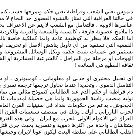
ديموس تعني الشعب وقراطية تعني حكم وبمزجها حسب كيمياء 
في حالتنا العراقية التي تمتاز بالتشوه العضوي حد النخاع لا
عناصرها الاولية ، فالتعامل مع الشعب لا ينم عن الاعتراف
ذا ملامح عصبوية فارقة ، كالسنية والشيعية والعربية والكردية
اما الحكم فلا ينظر له كوظيفة عامة وانما كملكية خاصة بال
القمعية التي تستفيد من اي تأويل يناهض الاصل او تحريف او ت
يستثمر في عمليات تثبيت حكمه وبكل الوسائل المشروعة 
الهوجات او مرحلة من المراحل ـ كالشرعية العشائرية او الشر
ثقافة القطيع هي السائدة !
اي تحليل مختبري او جدلي او معلوماتي ـ كومبيوتري ـ او سي
التناسل الدموي ، وتحديدا عندما نحاول ترجمها ترجمة تسري به
دم قراطية او حكم الدم عند الطالباني كنموذج مثالي من نماذ
توليه منصب رئاسة الجمهورية وانما هي حصيلة لمقدمات غائر
الجحوش ـ بدعم من حكومات بغداد في ستينيات القرن الما
لحزب البارزاني ـ اوك ـ وذلك في منتصف سبعينيات القرن ال
العراق في الاعوام الاولى للحرب مع ايران ، وفي هذه الفتر
انقلب الطالباني على سلطة البعث ليكون عونا لايران وجيشها 