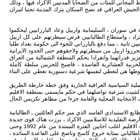
 المجاني للمئات من الضحايا المدنيين الاكراد فيها ، وذلك
الجيش العراقي قد نصح السكان بترك المدينة تجنبا لنيران
ي سوران ، السليمانية واربيل وعاد البارزانيين ليحكموا
لاكراد ، واستطاع الطالبانيين فرض سيطرتهم على كل اربيل
ن ثانية ، مما دفع بالبارزاني للجوء الى حكومة بغداد طلبا
فحرروا اربيل من سيطرتهم ولاحقوهم حتى الحدود الايرانية
زيز قدراتهما وانفرادا بحكم المنطقة الشمالية من العراق
حزبية العشائرية الفاسدة ، فاصبح للحزبين سلطة كاملة
روطها هي لتعطي لنفسها شرعية دستورية تغطي على البناء
ملية السياسية العراقية الجارية وفق خطة خارطة الطريق
م لتثبيت شرعية تواصلهما في حكم مايسمى بمنطقة الاقليم
لانتخابية المحلية والعامة جزءا من مظاهر تكريس الحال
 الاستبدادي الفاسد الذي ميز حكم العائلتين ـ الطالبانية
ارضة التقليدية للاسلاميين الاكراد ، برزت هناك قوى جديدة
شكلت بزخمها تهديدا فعليا لكل صيغة ـ الففتي ففتي ـ المناصفة في تقاسم السلطة بين الطالباني والبارزاني والتي سادت الاقليم اغلب احايين الفترة الممتدة من عام 1992 وحتى
طالباني بمثابة خروج كاسح وناضج على القاعدة السائدة ،