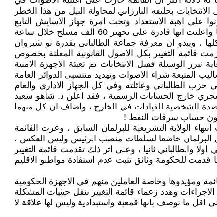
والبارزاني ، وما له دلالة اكثر ان القائمة حازت على اغلبية الاصوات في
الانتخابات بحليفه البارزاني لمحاولة النيل من هذا الخطر
مما حدى بالبارزاني لارسائل قوات مسلحة الى السليمانية تقدر بحوالي 6000 مسلح ليكونوا على اهبة الاستعداد وتحت امرة جهاز الاسايش التابع
للطالباني لتنظيم حملة ضغط نفسي على قيادات قائمة التغيير وعلى مؤيديها ، لكن قائمة التغيير من جانبها استعرضت قوتها واعلنت انها قادرة على تجهيز 60 الف مسلح خلال ساعة
ها ، ويبدو ان معرفة جماعة الطالباني بقدرة نو شيروان
مت قائمة التغيير بكل الاصول القانونية المعلنة بخصوص
 تبرر الوسيلة فقبل الانتخابات تم تعبئة الاجهزة الامنية
ليب المتبعة شراء الاصوات وتهديد منتسبي الدوائر العامة
حزب الطالباني وعائلته وفي كل الجهاز الاداري والعام
ي تجري خارج الحسابات الرسمية ، فقد اعلن د. شاهو سعيد
ارصدة الشخصية للقيادات في الخارج ، واضاف ان كل منهما
هاء الولاية التشريعية للبرلمان السابق ، وعرت القائمة
 بجعل البرلمان خاضعا لسلطات منصب الرئيس وليس العكس ،
ولا والطالباني ثانيا ، وعلى اثر ذلك تقدمت قائمة التغيير
 قدمت للحكومة وثائق تثبت عدم استفادة مواطنو الاقليم
قائمة ومؤيدوها وخاصة العاملين منهم في الاجهزة الحكومية
اءات وهدد زعماء قائمة التغيير بنقل حيثيات المشكلة
اقل ما توصف بانها قمعية واستبدادية وليس لها علاقة لا