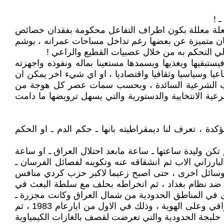
 !
، والعلة معللة بكون اطراف التفاعل محكومة بفقدان خصائص
عان متميزة عن بعضها رغم تداخل مساحات عمرانه ، بوشم
تالي التحكم به من خلال عصبيات القطيع والراعي !
ستبقيها ويغذيها ويسمدها مستعينا بماله ونفوذه واجهزته
عيا وسياسيا وثقافيا واقتصاديا ، او اي شيء اخر يمكن ان
واب الشرعية السائدة ، وبحسب سمات عصر كل هوجة من
رعية الانتخابية والدستورية والتي يسهل ترويضها ما دامت
دة ، تعرف لنا ديمقراطيته بانها ـ حكم الدم ـ او الحكم
تكن وليدة ساعتها ـ ساعة مابعد احتلال العراق ـ او ساعة
رزاني الاب ثم انشقاقه عنه وتكوينه لفصائل الفرسان ـ
وسائل اخرى ، حتى اصبح زعيما لاكبر حزب كردي منافس
ـ ضد نظام بغداد ، ثم انخراطه بحلف مع سلطة البعث في
رى في المناطق الحدودية من شمال العراق وكانت مجزرة ـ
بشتاشان ـ واحدة من اكثرها دموية وعنصرية بحيث جرى قتل وتشريد المئات من العرب العاملين مع الحزب الشيوعي العراقي وعلى الهوية ، وذلك في الاول من ايارعام 1983 ، ثم
ة حلبجة الحدودية والتي تعرضت لقصف بالغازات الكيمياوية