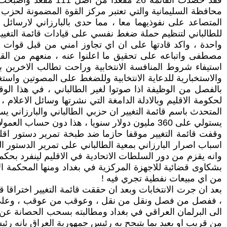
فقد حصدت القائمة 6
محافظة السليمانية والتي تعتبر مركز القوة المضمونة لحزب ال
واحدة ، واكد قادتها على ان اي تجاوز امني من قبل قوات ا
مصطفى واتباعه على تحقيق ما اعلنوا عنه ، منعهم من القيا
استيفاء شروط المنافسة الانتخابية وراحت تطالب الاخرين بالال
والاستخبارية للدعاية الانتخابية وللضغط على المصوتين واستغ
بالفصل من الوظيفة اذا صوتوا لغير الطالباني ، في هذا ال
لحكومة الاقليم وبالادلة الدامغة التي نشرتها وسائل الاعل
المتحدث باسم قائمة التغيير ان حزبي الطالباني والبارزاني 
يستولي على 360 مليون دولار سنويا ، هذا دون حساب العمولات والسرقات المباشرة من المستثمرين المحليين والاجانب ودون حساب سرقات النفط !
وقفت قائمة التغيير موقفا حازما ضد طبخة تمرير دستور اقليم
اسباب اصرار البارزاني بمعية الطالباني على تمرير الدستور
وانه يقزم من دور السلطات الاتحادية في الاقليم لينفرد بحكمه
بشكاوى قضائية للاجهزة المركزية في بغداد ومنها المحكمة ا
من اي مبيعات نفطية تجري فيه !
بعد ان جرت الانتخابات وبعد ان حققت قائمة التغيير اختراقا ق
، ففصل من فصل ونقل من نقل ، وعوقب من عوقب ، وعلى اثر 
الى البرلمان العراقي في بغداد ومطالبته بسحب الحصانة عن ج
من قريب او بعيد بما يتبجح به رئيس جمهورية العراق بانه رئ