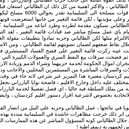
2 مقعدا من اصل 111 مقعد واصبحت بذلك القوة الثالثة الى جانب حزب الطالباني 
طالباني ، والاكثر اهمية من كل ذلك ان الطالباني استعان قبل 
المتصاعد على نفوذيهما معا ، 
لطالباني سيكون مقدمة لطرده وطرد اتباعه من السليمانية كل
م باي عمل مسلح مباشر ضد قيادات قائمة التغيير ، لقد التز
تزام مثلها لكن الطالباني وحزبه تمادوا بتطبيقات مقولة الغاية
لال نقاط ضعفهم لضمان تصويتهم لقائمة الطالباني ، ومن الاسا
وقت عينه ركزت قائمة التغيير على فضح الفساد المستشري في 
ام ، ثم فضحت سرقات بيع النفط السري والعمولات الكبيرة الت
يسخران اموال الحكومة لخدمة حزبيهما وشراء الذمم وزيادة ال
 كردستان معتبرة هذا التمرير غير شرعي لانه جاء في وقت انت
 المختلف عليه داخل وخارج الاقليم ، فاضحة نوايا البارزاني
 من يملك السلطة فيه حاليا ، اي فصل تفصيلا لخدمة البارزاني ا
لاتحادية بخصوص لاشرعية اقرار دستور اقليم كردستان ، وايضا
ويا في نتائجها ، عمل الطالباني وحزبه على النيل من انصار ال
ذلك خرجت مظاهرات حاشدة في السليمانية منددة بهذه الاجر
لال الطالباني كونه المسؤول المباشر عن هذه الممارسات التي 
يس لجمهورية ديمقراطية !