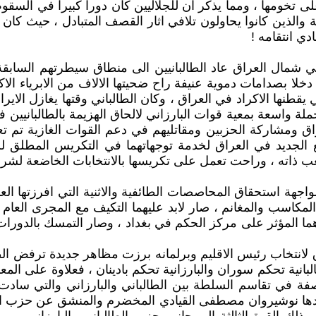
لى تخومها ، ومما يذكر ان للجلاليين كان دورا كبيرا في السقوط
والذين كانوا يحاولون تلافي اثار القصف المتبادل ، حيث كان 
دي انتقامه !
 شمال العراق عاد الطالبانيين الى منطاق سيطرتهم السابقة ف
 دخلا بصدامات دموية عنيفة راح ضحيتها الالاف من الابرياء ا
ها الاكراد في العراق ، وكان الطالباني وقتها يغازل الايرانيي
لة واسعة بمعية قوات البارزاني لالحاق الهزيمة بالطالبانيين 
راق ومشاركة الحزبين ومقاتليهم في دعم القوات الغازية تم تع
 الجديد في العراق لخدمة توجهاتهما في التكريس المطلق لل
عب ذاته ، وراحت تعمل على تكريسها بالانتخابات الخاضعة لش
هة استحقاق المحاصصات الطائفية والاثنية التي افرزتها الع
 المكاسب والمغانم ، صار لابد عليهما التكيف مع المجرى العا
 المؤثر على مركز الحكم في بغداد ، وصار التمسك بالدورات ا
لانتخاب رئيس الاقليم وبرلمانه برزت مظاهر جديدة ترفض الطابع
لبانية تحكم سوران والبارزانية تحكم بادينان ، فعلاوة على المع
ي يقودها نوشيروان مصطفى القيادي المخضرم والمنشق عن حزب ال