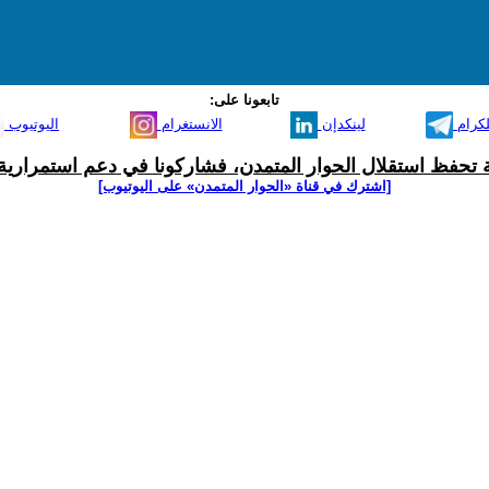
تابعونا على:
لكرام
لينكدإن
الانستغرام
اليوتيوب
ية تحفظ استقلال الحوار المتمدن، فشاركونا في دعم استمرارية 
[اشترك في قناة ‫«الحوار المتمدن» على اليوتيوب]