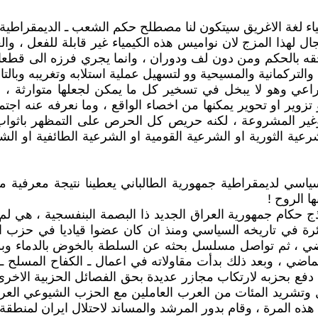
لغة الاغريق سيتكون لنا مصطلح حكم الشعب ـ الديمقراطية ـ
 مجال لهذا المزج لان نواميس هذه الكيمياء غير قابلة للفعل 
 بحقه بالحكم ومن دون لف ودوران ، وانما يجري فرزه الى قط
 والتركمانية والمسيحية وو لتسهيل عملية استلابه وتغريبه وبال
راعي وهو لا يبخل في تسخير كل ما يمكن لجعلها متوارثة ، في
زوير او تحوير يمكنها من اخصاء الواقع ، وما نعرفه عنه اجتما
وغير المشروعة ، لكنه حريص كل الحرص على التمظهر باث
عية الثورية او الشرعية القومية او الشرعية الطائفية او الش
اسي لديمقراطية جمهورية الطالباني يعطينا نتيجة معرفية مؤك
ا الروح !
ج حكام جمهورية العراق الجديد ذا البصمة البنفسجية ، هي لم 
ة في تاريخه السياسي ومنذ ان كان عضوا قياديا في حزب البا
ضي ، ثم تواصل مسلسل بحثه عن السلطة بالخوض بالدماء وب
ماضي ، وبعد ذلك بدأت مقاولاته في اعمال ـ الكفاح المسلح 
ة دفع بحزبه لارتكاب مجازر عديدة بحق الفصائل الحزبية الاخ
هذه المرة ، وقام بدور المرشد والمساند لاحتلال ايران لمنطق