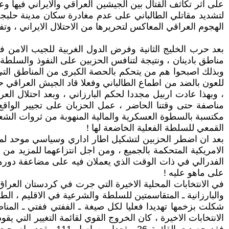
على اثر تكاثف القتال بين الجيشين العراقي والايراني فيها وع
لتشديد مقاتلي الطالباني على عدم مغادرة سكان مدينة حلبجة 
الهجوم العراقي المعاكس لتحريرها من الاحتلال الايراني ، وتفا
بعد حرب الخليج الثانية وفرض الدول الغربية للجيب الامن في
مناطق بادينان ، ونتيجة لتنافس الحزبين على النفوذ والسلطة
وبذلك اصبحوا هم من يتحكم بالحصة الكبرى من المناطق التي يقطن
للعون بالضد من اطماع الطالباني وفعلا قاد الجيش العراقي حم
، وبهذا عادت اربيل مجددا لحكم البارزاني ، وبعد احتلال الع
مناصفة حتى وقتنا الحاضر ، عمل الحزبان على تجيير الواقع
مكتسبة بالسطوة العسكرية والمالية المنهوبة من ثروات الش
القمعي للسلطة الفعلية الخاضعة لها !
بعد ان اضطر الحزبين لتشكيل اطار اداري وسياسي موحد لمواج
الامريكية المتحكمة بالجميع ، ومن اجل انتزاعهما للمزيد من
الفدرالي في ذات الوقت الذي يعملان فيه على مضاعفة دورهما
على ماهو عليه !
في الانتخابات المحلية الاخيرة التي جرت في كردستان العراق 
والبارزانية ـ المتقاسمتين للسلطة والشرعية في الاقليم ، الطا
الانتخابات الاخيرة ، كان الخروج القوي لقائمة التغيير الت