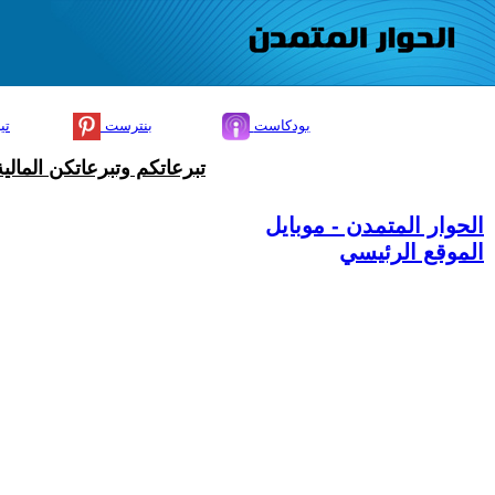
بودكاست
بنترست
تي
تبرعاتكم وتبرعاتكن المال
الحوار المتمدن - موبايل
الموقع الرئيسي