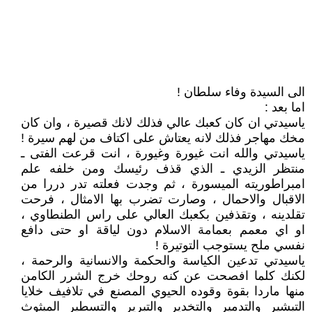
الى السيدة وفاء سلطان !
اما بعد :
ياسيدتي ان كان كعبك عالي فذلك لانك قصيرة ، وان كان
مخك مهاجر فذلك لانه يعتاش على اكتاف من لهم سيرة !
ياسيدتي والله انت غيورة وغيورة ، انت قرعت الفتى ـ
منتظر الزيدي ـ الذي قذف رئيسك ومن خلفه علم
امبراطوريته الميسورة ، ثم وجدت فعلته تدر دررا من
الاقبال والاحمال ، وصارت تضرب بها الامثال ، فرحت
تقلدينه ، وتقذفين بكعبك العالي على راس الطنطاوي ،
او اي معمم بعمامة الاسلام دون لياقة او حتى دافع
نفسي ملح يستوجب التوتيرة !
ياسيدتي تدعين الكياسة والحكمة والانسانية والرحمة ،
لكنك كلما افصحت عن كنه روحك خرج الشرر الكامن
منها ماردا بقوة وقوده الحيوي المصنع في تلافيف خلايا
التبشير والتدمير والتخدير والتبرير والتسطير المبثوث