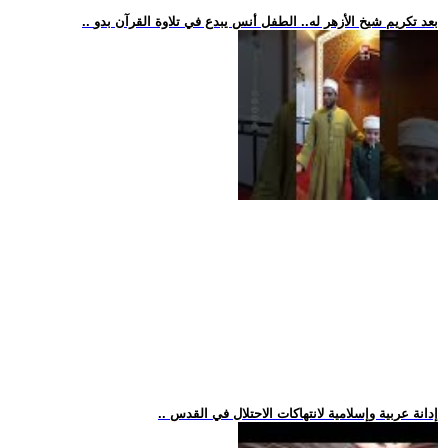
.. بعد تكريم شيخ الأزهر له.. الطفل أنس يبدع في تلاوة القرآن بدو
.. إدانة عربية وإسلامية لانتهاكات الاحتلال في القدس