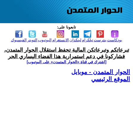
تابعونا على:
بودكاست
بنترست
تيلكرام
لينكدإن
الانستغرام
اليوتيوب
التويتر
الفيسبوك
تبرعاتكم وتبرعاتكن المالية تحفظ استقلال الحوار المتمدن،
فشاركونا في دعم استمرارية هذا الفضاء اليساري الحر
[اشترك في قناة ‫«الحوار المتمدن» على اليوتيوب]
الحوار المتمدن - موبايل
الموقع الرئيسي