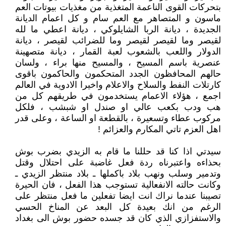
بتحركات القوى الناعمة المتغذية من مغذيات بيوتات العم
ماسون و المتصاهر مع العم سام و كل اعمام الديانة
الجديدة ، ديانة الربا الشايلوكي ، ديانة اعطي ما لله
لقيصر وما لقيصر لقيصر وما للضرائب لقيصر ، ديانة
الدولار واللعب بالشعوب لعبة القمار ، ديانة متصهينة
عنصرية باسم المسيح ، والمسيح منها براء ، ولسان
حالهم المحافظون الجدد المتحكمون والحاكمون باقوى
كارتلات النفط والسلاح والاعلام واخيرا الادوية في العالم
اجمع ، هؤلاء الاعمام يستخدمون في طريقهم كل من
هب ودب بكعب عالي او صندل او شبشب ، فلكل
مركوب عطاء وتسعيرة ، بالقطعة او الساعة ، وعلى قدر
اهل العزم تاتي المكارم والعزائم !
سيدتي اذا كنا قد حللنا ما قام به الزيدي بضرب بوش
بحذاءه واعتبرناه ردة فعل غاضبة على احتلال وقتل
وتدمير وسلب ونهب بلاد باكملها ـ بلاد منتظر الزيدي ـ
وكانت حالته الانفعالية تستوجب هذا الفعل ، فان الحيرة
تصيبنا عندما نراك انت ايضا تفعلين ما فعل منتظر على
الرغم من انك بعيدة كل البعد عن المناخ الحسي
والاستفزازي الذي كان قد جسده حضور بوش الى بغداد