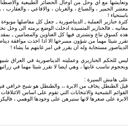
وتعايشها مع اي وحل من اوحال الحضائر الطبيعية والاصطناعية
معشر الحمير ، والضباع ، والغربان ، والافاعي ، والعقارب ،
باستحياء !
كثرة خنازير العملية ـ الديناصورية ـ جعل كل مفاصلها موبوءة ب
معانيه ، فالخنازير المتسيدة ادخلت الوضع برمته الى وحل تخت
هذه كسوق تباع وتشترى فيها كل العناوين والمضامين ـ بمقدار ا
تقرر شيئا مهما من شؤون مسرحها الا اذا اخذت موافقة دينا
الديناصور مستجابة وله ان يقرر في امر غابتهم ما يشاء !
ليس للحكم الخنازيري وعمليته الديناصورية في العراق شبيه
وبحجوم تناسب غابتها ، وهي ايضا لا تقرر شيئا مهما في زرائبها 
على هامش السيرة :
قيل الطنطل يخاف من الابرة ،، والطنطل هو شبح خرافي في ا
القوائم الشبحية والانتخابات التي تقوم على اساس الائتلافا
الابرة على صغرها لانها ستبرهن على وجودها الوهمي ، فالي