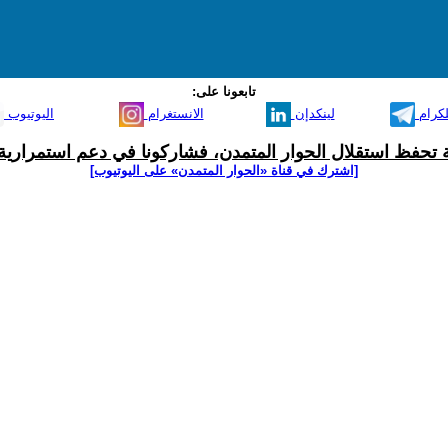
تابعونا على:
لكرام
لينكدإن
الانستغرام
اليوتيوب
ية تحفظ استقلال الحوار المتمدن، فشاركونا في دعم استمرارية 
[اشترك في قناة ‫«الحوار المتمدن» على اليوتيوب]