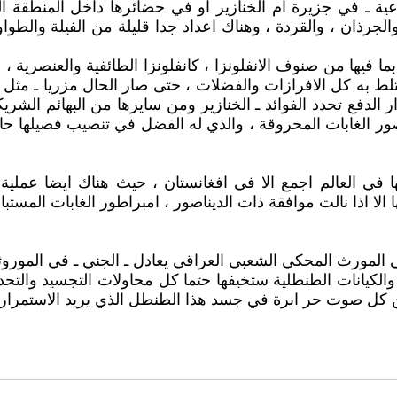
 ـ في جزيرة ام الخنازير او في حضائرها داخل المنطقة الخضر
 والجرذان ، والقردة ، وهناك اعداد جدا قليلة من الفيلة وال
ما فيها من صنوف الانفلونزا ، كانفلونزا الطائفية والعنصرية ، 
لط به كل الافرازات والفضلات ، حتى صار الحال مزريا ـ مثل زر
لدفع تحدد الفوائد ـ الخنازير ومن سايرها من البهائم الشريكة 
صور الغابات المحروقة ، والذي له الفضل في تنصيب فصيلها ح
ا في العالم اجمع الا في افغانستان ، حيث هناك ايضا عملية
الا اذا نالت موافقة ذات الديناصور ، امبراطور الغابات المستبا
لمورث المحكي الشعبي العراقي يعادل ـ الجني ـ في الموروثا
ت والكيانات الطنطلية ستخيفها حتما كل محاولات التجسيد والت
كن كل صوت حر ابرة في جسد هذا الطنطل الذي يريد الاستمرار