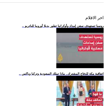
اخر الافلام
.. روسيا تستهدف سفن إمداد وأوكرانيا تطور بديلا أوروبيا للباتريو
.. اتفاقية مكة للدفاع المشترك.. ماذا تملك السعودية وتركيا وباكس