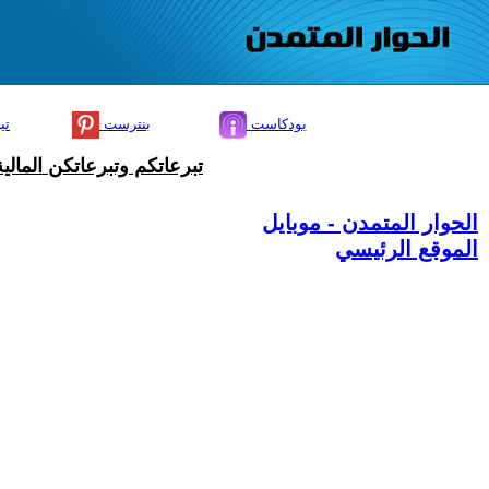
بودكاست
بنترست
تي
تبرعاتكم وتبرعاتكن المال
الحوار المتمدن - موبايل
الموقع الرئيسي