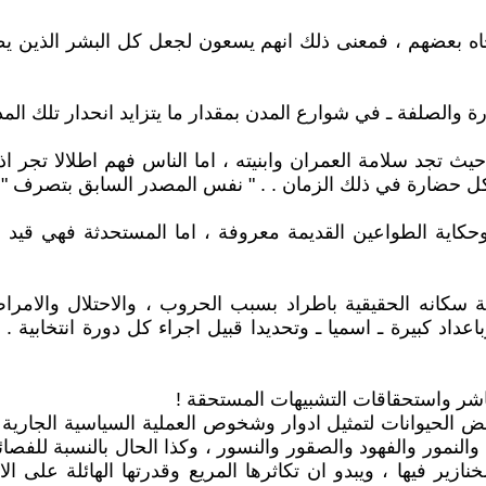
بعضهم ، فمعنى ذلك انهم يسعون لجعل كل البشر الذين يطولون
رة والصلفة ـ في شوارع المدن بمقدار ما يتزايد انحدار تلك الم
تجد سلامة العمران وابنيته ، اما الناس فهم اطلالا تجر اذيا
وكل حضارة في ذلك الزمان . . " نفس المصدر السابق بتصرف " 
كاية الطواعين القديمة معروفة ، اما المستحدثة فهي قيد ال
بة سكانه الحقيقية باطراد بسبب الحروب ، والاحتلال والامرا
باعداد كبيرة ـ اسميا ـ وتحديدا قبيل اجراء كل دورة انتخابية .
باشر واستحقاقات التشبيهات المستحقة !
 بعض الحيوانات لتمثيل ادوار وشخوص العملية السياسية الجاري
نمور والفهود والصقور والنسور ، وكذا الحال بالنسبة للفصائل
زير فيها ، ويبدو ان تكاثرها المريع وقدرتها الهائلة على الان