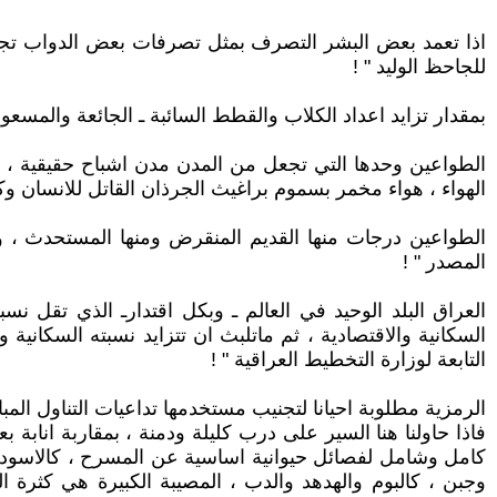
اذا تعمد بعض البشر التصرف بمثل تصرفات بعض الدواب تجاه 
للجاحظ الوليد " !
بمقدار تزايد اعداد الكلاب والقطط السائبة ـ الجائعة والمسعو
الطواعين وحدها التي تجعل من المدن مدن اشباح حقيقية ، حيث 
الهواء ، هواء مخمر بسموم براغيث الجرذان القاتل للانسان 
الطواعين درجات منها القديم المنقرض ومنها المستحدث ، وح
المصدر " !
العراق البلد الوحيد في العالم ـ وبكل اقتدارـ الذي تقل نس
السكانية والاقتصادية ، ثم ماتلبث ان تتزايد نسبته السكانية و
التابعة لوزارة التخطيط العراقية " !
الرمزية مطلوبة احيانا لتجنيب مستخدمها تداعيات التناول الم
فاذا حاولنا هنا السير على درب كليلة ودمنة ، بمقاربة انابة
كامل وشامل لفصائل حيوانية اساسية عن المسرح ، كالاسود وال
وجبن ، كالبوم والهدهد والدب ، المصيبة الكبيرة هي كثرة الخنا