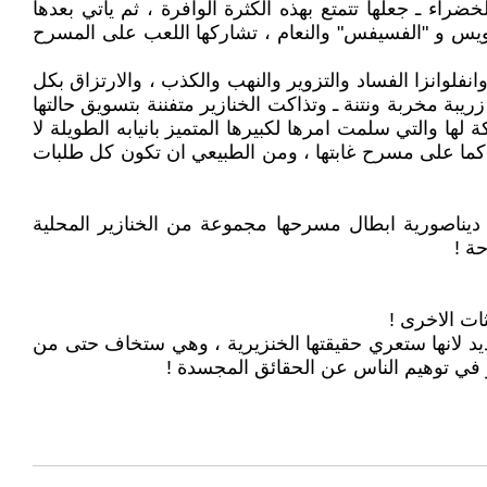
اء ـ جعلها تتمتع بهذه الكثرة الوافرة ، ثم ياتي بعدها
طواويس و "الفسيفس" والنعام ، تشاركها اللعب على المسرح
وانفلوانزا الفساد والتزوير والنهب والكذب ، والارتزاق بكل
يبة مخربة ونتنة ـ وتذاكت الخنازير متفننة بتسويق حالتها
لها والتي سلمت امرها لكبيرها المتميز بانيابه الطويلة لا
اكما على مسرح غابتها ، ومن الطبيعي ان تكون كل طلبات
 ديناصورية ابطال مسرحها مجموعة من الخنازير المحلية
حة !
ت الاخرى !
حديد لانها ستعري حقيقتها الخنزيرية ، وهي ستخاف حتى من
 في توهيم الناس عن الحقائق المجسدة !