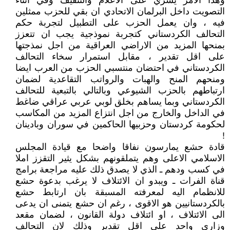
وهذا الامر يسري على الاعلام والتثقيف وفي اثناء
التصويت داخل البرلمان الاتحادي ان بقي للحزب ممثلين
فيه ، وان يعمل الحزب على التطبيل لتجربة حكم
التحالف الكردستاني كتجربة نموذجية يجب ان تتعزز
بمنحها المزيد من الاراضي العراقية من اجل نمذجتها
على اقل تقدير ، مقابل استمرار سخاء التحالف
الكردستاني في احتضان منتسبي الحزب من العرب ايضا
ومنحهم المنح والهبات والرواتب التقاعدية لضمان
ارتباطهم بالحزب الشيوعي وبالتالي بالتبعية للتحالف
الكردستاني وبما يساهم بخلق لوبي عربي عراقي ضاغط
في الداخل والخارج من اجل انتزاع المزيد من المكاسب
لحكومة كردستان وحزبيها الحاكمين في سوران وبادينان
!
قادة حشع يمارسون نفاقا واضحا مع قيادة المجلس
الاسلامي الاعلى وهم يتملقونهم بشكل يثير التقزز املا
في كسب ودهم ـ الذي لا يصدق ذلك عليه مراجعة برامج
قناة الفرات ـ ويبدو ان الائتلاف لا يرغب بدعوة حشع
للانظمام اليه لمعرفته المسبقة بان ارتابط حشع
بالكردستانيين هو الاقوى ، رغم ان حشع يتمنى ان يدعى
الى الائتلاف ، او ائتلاف دولة القانون ، لضمان مقعد
وزاري واحد على اقل تقدير وذلك لان التحالف