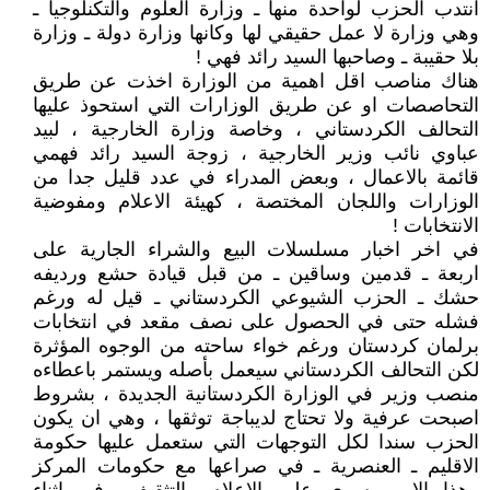
انتدب الحزب لواحدة منها ـ وزارة العلوم والتكنلوجيا ـ
وهي وزارة لا عمل حقيقي لها وكانها وزارة دولة ـ وزارة
بلا حقيبة ـ وصاحبها السيد رائد فهي !
هناك مناصب اقل اهمية من الوزارة اخذت عن طريق
التحاصصات او عن طريق الوزارات التي استحوذ عليها
التحالف الكردستاني ، وخاصة وزارة الخارجية ، لبيد
عباوي نائب وزير الخارجية ، زوجة السيد رائد فهمي
قائمة بالاعمال ، وبعض المدراء في عدد قليل جدا من
الوزارات واللجان المختصة ، كهيئة الاعلام ومفوضية
الانتخابات !
في اخر اخبار مسلسلات البيع والشراء الجارية على
اربعة ـ قدمين وساقين ـ من قبل قيادة حشع ورديفه
حشك ـ الحزب الشيوعي الكردستاني ـ قيل له ورغم
فشله حتى في الحصول على نصف مقعد في انتخابات
برلمان كردستان ورغم خواء ساحته من الوجوه المؤثرة
لكن التحالف الكردستاني سيعمل بأصله ويستمر باعطاءه
منصب وزير في الوزارة الكردستانية الجديدة ، بشروط
اصبحت عرفية ولا تحتاج لديباجة توثقها ، وهي ان يكون
الحزب سندا لكل التوجهات التي ستعمل عليها حكومة
الاقليم ـ العنصرية ـ في صراعها مع حكومات المركز