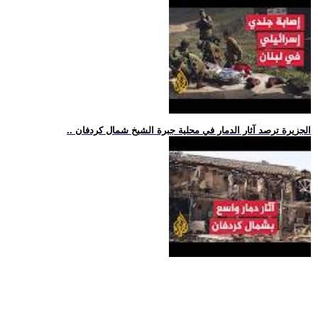
.. الجزيرة ترصد آثار الدمار في محلية جبرة الشيخ شمال كردفان