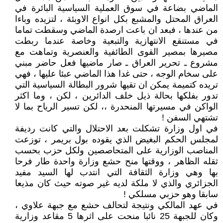
الماضي بضاعة في سوق العملية السياسية البائرة في
العراق المحتل والمشبع بكل انواع الاوبئة ، لتزيده وباءا
من عندها ، فبعد ان باعت ارصدة الماضي وسقطت تماما
في مستنقع الانتهازية والتبعية وخاصة عندما ربطت
مصيرها بمصير القوى الطائفية والعنصرية وتماهت مع
مشروع ـ تحرير العراق ـ صار ماضيها فعل حاضر مبني
على سخام الوجه ، حتى غدا هذا الماضي عبئا عليها ، فهي
تريده كتميمة يمكن ان تقيها شرور البطالة السياسية التي
تدور بفلكها بحالة ذيل خلف الدائرين ، لكن ، وما اكثر
الواكن في مسيرتها المنحدرة ،، لكن تسير الرياح بما لا
تشتهي السفن !
في اول وزارة تشكلت بعد الاحتلال والتي كانت رديفة
لمجلس الحكم البغيض الذي يقوده بول بريمر ، توزعت
المناصب الوزارية على المتحاصصين ولكل حزب بحسب
ثقله الظاهر ، ووقتها منح حشع وزارة واحدة طار فرحا
بها وهي وزارة الثقافة التي انتدب لها السيد مفيد
الجزائري والذي لا ملكة لديه غير صوته حيث كان مذيعا
سابقا وهو حزبي مسلكي !
في عهد المالكي ونتيجة لتحالف حشع مع جبهة علاوي ،
وكان للجبهة 25 نائبا منحت على اثرها 5 مقاعد وزارية