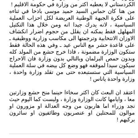
الكردستاني لا يعطيه اكثر من وزارة في حكومة الاقليم !
من هنا كان حماس السيد حميد موسى باذخا في ثناءه
على فكرة الجبهة الوطنية العريضة لكل احزاب العملية
السياسية ، لانه يدرك جيدا انه ومن خلال هذا التكتيل
المهلهل فقط يمكنه ان يقلل من حجوم اضرار انكشاف
الاوزان الانتخابية وترجمتها الى مكاسب وزارية ووظيفية ـ
على قاعدة حشر مع الناس عيد ـ وفي هذه الحالة فقط
ستكون الوزارة مضمونة ، فاذا خرج حشع من المولد كله
وبدون حمص البرلمان وبالتالي بدون وزارة فان الاحراج
سيكون سيدا لموقفه فهو وضع كل بيضه في سلة العملية
السياسية التي ستستبعده حتى من تقلد وزارة واحدة ،
وزارة واحدة ياناس !
اعتقد ان البعث كان اكثر سخاءا حينما منح حشع وزارتين
معا ، وايامها كانت الوزارة وزارة ، وليست كما اليوم حيث
نجد وزراء اما هاربون من وجه العدالة او مزورون او
موالون للمحتلين او عنصريون وطائفيون او سائرون
بركبهم !