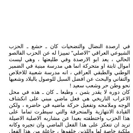
في ارصدة النضال والتضحيات كان ـ حشع ـ الحزب
الشيوعي العراقي "الاصلي" تمييزا له عن الحزب الفالصو
الحالي ، يعد ابو الارصدة وفي طليعتها ، وهي ليست
اموال ثابتة او متحركة انما هي مدرسة مبنية في الضمير
الوطني والطبقي العراقي ، انه مدرسة شعبية للاخلاص
والتفاني والبحث عن افضل السبل للوصول بالبلاد وشعبها
نحو وطن حر وشعب سعيد !
كان دوره لا يقدر بثمن ، وطبعا ـ كان ـ هذه في محل
الاعراب التاريخي هي فعل ماضي مبني على انكشاف
الوجه وملامحه وتفعيل حركة ماضيه في حاضره ، ولكن
القيادة الانتهازية والمنحرفة والتي سيطرت تماما على
هذا الحزب واختطفته بعيدا عن مشاربه الاصلية الاصيلة
تريد ان تتعكز على هذا الفعل الماضي وان تجيره وكانه
ملكية خاصة لها واللذين خلفوها ، جاعلة من هذا الفعل