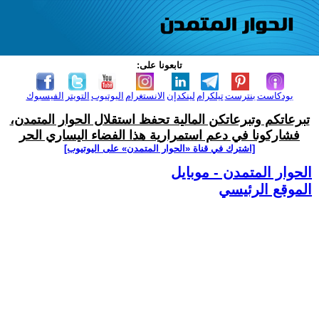
تابعونا على:
بودكاست
بنترست
تيلكرام
لينكدإن
الانستغرام
اليوتيوب
التويتر
الفيسبوك
تبرعاتكم وتبرعاتكن المالية تحفظ استقلال الحوار المتمدن،
فشاركونا في دعم استمرارية هذا الفضاء اليساري الحر
[اشترك في قناة ‫«الحوار المتمدن» على اليوتيوب]
الحوار المتمدن - موبايل
الموقع الرئيسي