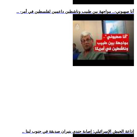
.. -أنا صهيوني-.. مواجهة بين طبيب وناشطين داعمين لفلسطين في أمر
.. إذاعة الجيش الإسرائيلي: إصابة جندي بنيران صديقة في جنوب لبنا