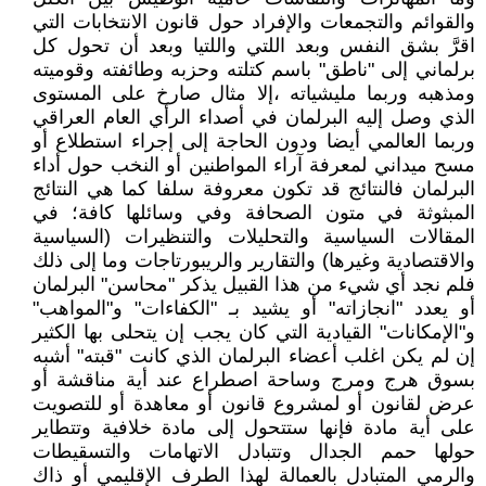
والقوائم والتجمعات والإفراد حول قانون الانتخابات التي
اقرَّ بشق النفس وبعد اللتي واللتيا وبعد أن تحول كل
برلماني إلى "ناطق" باسم كتلته وحزبه وطائفته وقوميته
ومذهبه وربما مليشياته ،إلا مثال صارخ على المستوى
الذي وصل إليه البرلمان في أصداء الرأي العام العراقي
وربما العالمي أيضا ودون الحاجة إلى إجراء استطلاع أو
مسح ميداني لمعرفة آراء المواطنين أو النخب حول أداء
البرلمان فالنتائج قد تكون معروفة سلفا كما هي النتائج
المبثوثة في متون الصحافة وفي وسائلها كافة؛ في
المقالات السياسية والتحليلات والتنظيرات (السياسية
والاقتصادية وغيرها) والتقارير والريبورتاجات وما إلى ذلك
فلم نجد أي شيء من هذا القبيل يذكر "محاسن" البرلمان
أو يعدد "انجازاته" أو يشيد بـ "الكفاءات" و"المواهب"
و"الإمكانات" القيادية التي كان يجب إن يتحلى بها الكثير
إن لم يكن اغلب أعضاء البرلمان الذي كانت "قبته" أشبه
بسوق هرج ومرج وساحة اصطراع عند أية مناقشة أو
عرض لقانون أو لمشروع قانون أو معاهدة أو للتصويت
على أية مادة فإنها ستتحول إلى مادة خلافية وتتطاير
حولها حمم الجدال وتتبادل الاتهامات والتسقيطات
والرمي المتبادل بالعمالة لهذا الطرف الإقليمي أو ذاك