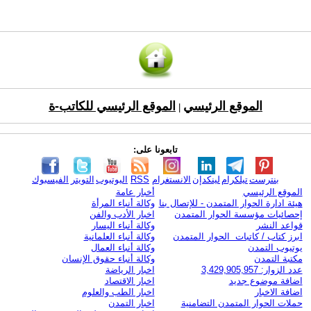
الموقع الرئيسي
الموقع الرئيسي للكاتب-ة
|
تابعونا على:
بنترست
تيلكرام
لينكدإن
الانستغرام
RSS
اليوتيوب
التويتر
الفيسبوك
الموقع الرئيسي
أخبار عامة
هيئة ادارة الحوار المتمدن - للإتصال بنا
وكالة أنباء المرأة
إحصائيات مؤسسة الحوار المتمدن
اخبار الأدب والفن
قواعد النشر
وكالة أنباء اليسار
ابرز كتاب / كاتبات الحوار المتمدن
وكالة أنباء العلمانية
يوتيوب التمدن
وكالة أنباء العمال
مكتبة التمدن
وكالة أنباء حقوق الإنسان
عدد الزوار: 3,429,905,957
اخبار الرياضة
اضافة موضوع جديد
اخبار الاقتصاد
اضافة الاخبار
اخبار الطب والعلوم
حملات الحوار المتمدن التضامنية
اخبار التمدن