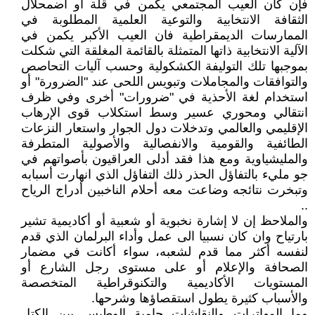
فإن كان العيب المجتمعي يكمن في قلة أو اضمحلال
الثقافة الانتخابية والتوعية العلمية المطلوبة في
الممارسات الديمقراطية فان العيب الأكبر يكمن في
الآلية الانتخابية ذاتها المتمثلة بالقائمة المغلقة التي شكلت
بموجبها تلك التوليفة الكشكولية وحسب آليات التحاصص
والتوافقات والمجاملات وتبويس اللحى عند "الضرورة" أو
استخدام لغة الأحذية في "ضرورات" أخرى وفي ظرف
انتقالي ومحوري عسير وسط استكلاب قوى الإرهاب
الإقليمي والعالمي وتدخلات دول الجوار واستعار النزعات
الطائفية والقومية والانفصالية والأصولية المتطرفة
والمليشياوية ومع هذا فقد أدلى العراقيون بأصواتهم في
جو مليء بالتفاؤل الحذر ذلك التفاؤل الذي انهارت أسبابه
وتبخرت نتائجه وضاعت معه أحلام الناخبين أدراج الرياح
..
والملاحظ إن لا إشارة نخبوية أو شعبية أو أكاديمية تشير
بارتياح وان كان نسبيا الى عمل وأداء البرلمان الذي قدم
لنفسه أكثر مما قدم لشعبه، سواء أكانت في مضمار
الصحافة والإعلام أو على مستوى رجل الشارع أو
المستويات الأكاديمية والتكنوقراطية المتخصصة
والأسباب كثيرة يطول استقصاؤها وشرحها.
وما المهاترات والنقاشات حامية الوطيس بين الكتل