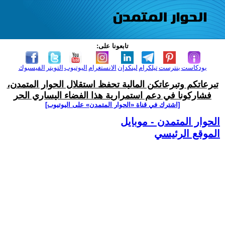
تابعونا على:
بودكاست
بنترست
تيلكرام
لينكدإن
الانستغرام
اليوتيوب
التويتر
الفيسبوك
تبرعاتكم وتبرعاتكن المالية تحفظ استقلال الحوار المتمدن،
فشاركونا في دعم استمرارية هذا الفضاء اليساري الحر
[اشترك في قناة ‫«الحوار المتمدن» على اليوتيوب]
الحوار المتمدن - موبايل
الموقع الرئيسي