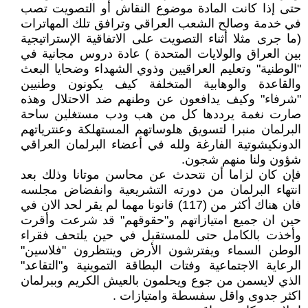
حتى إذا كانت المادة موضوع النقاش أو التصويت تصب
في خدمة وصالح الشعب العراقي وترافق تلك المهاترات
(ما جرى مثلا أثناء التصويت على الاتفاقية الإستراتيجية
بين العراق والولايات المتحدة ) عادة دروس مجانية في
"الوطنية" وتعليم العراقيين وذوي الشهداء وضحايا البعث
والقاعدة والوهابية المتخلفة كيف يكونون وطنيين
"شرفاء" وكيف يدافعون عن وطنهم ضد الاحتلال وهذه
صارت نغمة يرددها كل من هب ودب مستغلين ساحة
البرلمان منبرا لتسويق هلوساتهم المستهلكة وعنترياتهم
الدونكيشوتية الفارغة ولله في أعضاء البرلمان العراقي
شؤون ولنا منهم شجون.
فإن كان لزاما أن نتحدث عن محاسن موتانا وذلك بعد
انتهاء البرلمان من دورته التشريعية وانفضاض مجلسه
فان هناك أكثر من (117) قانونا مهما لم يقر لحد الان في
حين ان جميع امتيازاتهم و"حقوقهم" قد شرعت وأقرت
وأخذت بالكامل حتى للمستقبل في حين يلتحف فقراء
الوطن السماء ويفترشون الأرض وينتظرون "فلاسين"
الرعاية الاجتماعية وفتات البطاقة التموينية و"التقاعد"
الذي لايسمن من جوع ويحلمون بالعيش الكريم وببرلمان
اكثر جدوى واقل سفسطة وامتيازات .