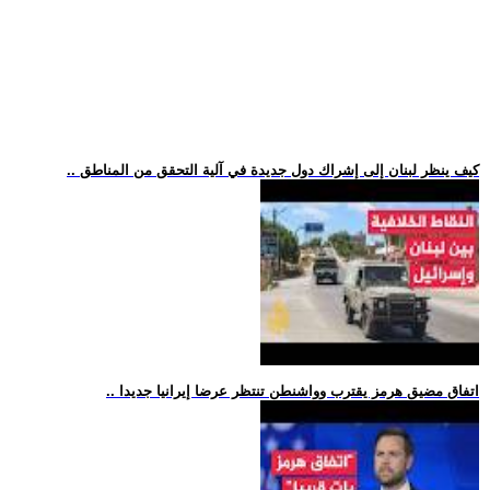
.. كيف ينظر لبنان إلى إشراك دول جديدة في آلية التحقق من المناطق
.. اتفاق مضيق هرمز يقترب وواشنطن تنتظر عرضا إيرانيا جديدا