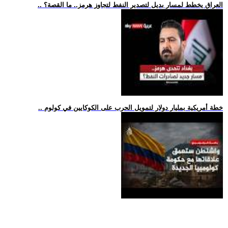
.. العراق يخطط لمسار بديل لتصدير النفط لتجاوز هرمز.. ما القصة؟
.. خطة أمريكية بمليار دولار لتمويل الحرب على الكوكايين في كولوم