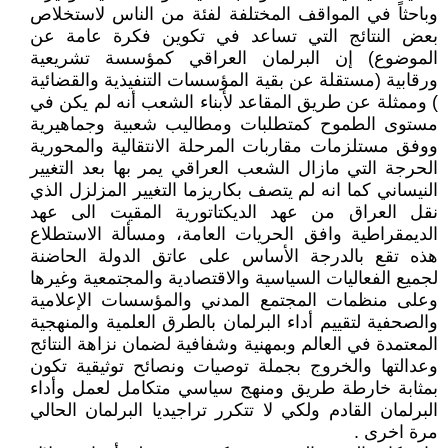
وباحثاً في المواقف المختلفة لفئة من الناس لاستخلاص
بعض النتائج التي تساعد في تكوين فكرة عامة عن
الموضوع) إن البرلمان العراقي كمؤسسة تشريعية
ورقابية (مستقلة عن بقية المؤسسات التنفيذية والقضائية
) وممثلة عن طريق المقاعد لأبناء الشعب أنه لم يكن في
مستوى الطموح كمتطلبات ومطاليب شعبية وجماهيرية
ووفق مستلزمات مقاربات المرحلة الانتقالية والمحورية
الحرجة التي مازال الشعب العراقي يمر بها بعد التغيير
النيساني كما انه لم يتصف بكاريزما التغيير المزلزل الذي
نقل العراق من عهد الديكتاتورية المقيت الى عهد
الديمقراطية وافق الحريات العامة، ومسألة الاستطلاع
هذه تقع بالدرجة الأساس على عاتق الدولة الحاضنة
لجميع الفعاليات السياسية والاقتصادية والمجتمعية وغيرها
وعلى منظمات المجتمع المدني والمؤسسات الإعلامية
والصحفية لتقييم أداء البرلمان بالطرق العلمية والمنهجية
المعتمدة في العالم وبمهنية وشفافية لضمان نزاهة النتائج
وعدالتها والخروج بجملة توصيات ونصائح توثيقية تكون
بمثابة خارطة طريق ومنهج سياسي متكامل لعمل وأداء
البرلمان القادم ولكي لا تتكرر تراجيديا البرلمان الحالي
مرة اخرى .