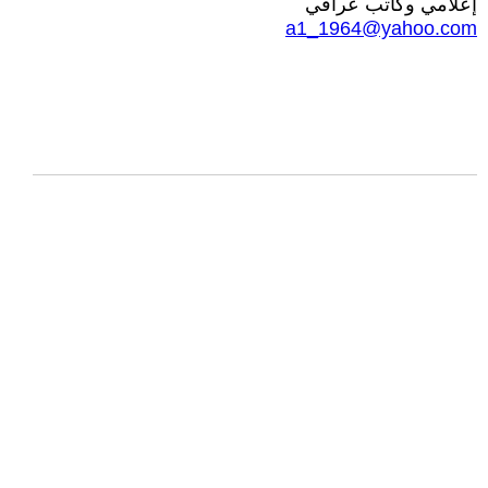
إعلامي وكاتب عراقي
a1_1964@yahoo.com