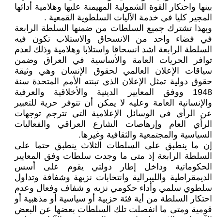
بينها واحتكار القوة الشمولية المهيمنة عليها وهلامية أدائها
المجير كليا في خدمة الآليات السلطوية القمعية .
وبهذا تشترك جميع السلطات من ضمنها السلطة الرابعة
في فضاء واحد من الانسحاق والاستلاب تكون فيه
السلطة الرابعة اشد انسحاقا واستلابا وهلامية وذلك لعدم
توافر الحريات العامة والأساسية في العراق وضمن
سياقات الإعلان العالمي لحقوق الإنسان وهي وثيقة
حقوق دولية تمثل الإعلان الذي تبنته الأمم المتحدة سنة
1948 ووفق المعايير الدينية والأخلاقية والعرفية
والإنسانية العامة وعليه لا يمكن أن تتوفر حرية للتعبير
عن الرأي في الوسائل الإعلامية التي تترجم توجهات
الرأي العام وإرهاصات الشارع العراقي والفعاليات
السياسية والمجتمعية والثقافية وغيرها.
إن ما ينطبق على السلطات الثلاث ينطبق حتما على
السلطة الرابعة إذ متى ما وجدت سلطات وفق المعايير
الحكوماتية وداخل إطار دولتي يقوم على أسس
الديمقراطية والليبرالية وانتخابات نزيهة وشفافة وتداول
سلطوي سلمي وأداء حكومي نزيه و شفاف وفعال وعدم
احتكار السلطة من أية فئة حزبية أو سياسية أو مذهبية أو
قومية ومتى ما انفصلت تلك السلطات بعضها عن البعض