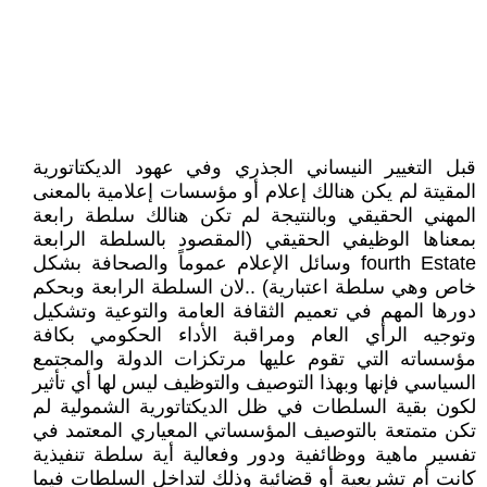
قبل التغيير النيساني الجذري وفي عهود الديكتاتورية
المقيتة لم يكن هنالك إعلام أو مؤسسات إعلامية بالمعنى
المهني الحقيقي وبالنتيجة لم تكن هنالك سلطة رابعة
بمعناها الوظيفي الحقيقي (المقصود بالسلطة الرابعة
fourth Estate وسائل الإعلام عموماً والصحافة بشكل
خاص وهي سلطة اعتبارية) ..لان السلطة الرابعة وبحكم
دورها المهم في تعميم الثقافة العامة والتوعية وتشكيل
وتوجيه الرأي العام ومراقبة الأداء الحكومي بكافة
مؤسساته التي تقوم عليها مرتكزات الدولة والمجتمع
السياسي فإنها وبهذا التوصيف والتوظيف ليس لها أي تأثير
لكون بقية السلطات في ظل الديكتاتورية الشمولية لم
تكن متمتعة بالتوصيف المؤسساتي المعياري المعتمد في
تفسير ماهية ووظائفية ودور وفعالية أية سلطة تنفيذية
كانت أم تشريعية أو قضائية وذلك لتداخل السلطات فيما