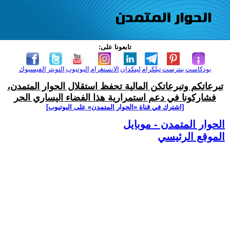
تابعونا على:
بودكاست
بنترست
تيلكرام
لينكدإن
الانستغرام
اليوتيوب
التويتر
الفيسبوك
تبرعاتكم وتبرعاتكن المالية تحفظ استقلال الحوار المتمدن،
فشاركونا في دعم استمرارية هذا الفضاء اليساري الحر
[اشترك في قناة ‫«الحوار المتمدن» على اليوتيوب]
الحوار المتمدن - موبايل
الموقع الرئيسي