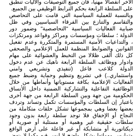
الآخر انفصالا مهنيا، فان جميع التوصيفات والآليات تنطبق
على السلطة الرابعة بحكم الترابط الوظيفي بين الجميع.
وبالنسبة للعملية السياسية التي قامت على التحاصص
والتقاسم والتنازع بين الفرقاء السياسيين وفي ظل
ضبابية الفعاليات السياسية "التحاصصية" وضمور دور
الدولة ؛ سلطات ومؤسسات ومراكز وقواعد ومرتكزات
، والتداعيات الأمنية المستمرة والمتكررة وعدم تفعيل
القوانين والضوابط المنظمة للعمل الإعلامي والصحفي
كل ذلك ألقى ظلالا من التخبط والعشوائية على مهام
وادوار ووظائف السلطة الرابعة ناهيك عن عدم دخول
الدولة كلاعب فاعل (تنفيذي وتشريعي وامني
واستثماري..) في تشريع وتنظيم وحماية وضبط جميع
الفعاليات الإعلامية بكافة مستوياتها وأنماطها من خلال
الوظائفية التفاعلية والتشاركية الضمنية داخل الأنساق
الحكومية من جهة وبين السلطة الرابعة من جهة أخرى
باعتبار إن السلطات والمؤسسات تكمل وتساند وتردف
بعضها بعضا وهي بمجموعها تشكل حلقات متكاملة من
النجاح أو الإخفاق فلا توجد سلطة رابعة بدون وجود
سلطات حقيقية غير وهمية أو مستلبة أو صورية أو
ديكتاتورية أو متشابكة أو غير فاعلة على ارض الواقع
وتمارس مهماتها بشكل واضح لا لبس فيه وكما لا ينهض