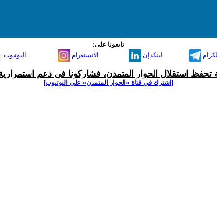
تابعونا على:
لكرام
لينكدإن
الانستغرام
اليوتيوب
ية تحفظ استقلال الحوار المتمدن، فشاركونا في دعم استمرارية 
[اشترك في قناة ‫«الحوار المتمدن» على اليوتيوب]