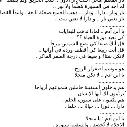
نار المعلم الثاني أكلت دار الأول .. شبّ الحريق ولم يقصد " ال
لم أجد في السبورة مُعلّما ولا نور ..
نار ونار . دارا.. ودار ... ذهب الجميع ضحيّة اللغة.. وابتدأ القص
نار تعني نار .. و دارا لا تعني بيت ..
.................
يا أبن آدم .. لماذا تذهب للبدايات
كي تعيد دورة الحياة ؟؟
قل أنكَ صيفا كي تضع الشمس مرفأ
قل أنتَ ربيعا كي أقطف وردة في أوانها ..
لاتكن شتاءً و صيفا في درجة الصفر الماكر .
.....................
هو موسم اصفرار الروح ..
يا ابن آدم .. لا تكن منجلا
..................
هم يدخلون السفينة حاملين شموعهم أرواحا
ُيرنّمون لك أيها الإنسان
هم يكتبون على سبورة الحلم :
دارا ... دورا ... حياةً .... حلما .
.................
يا ابن آدم : يا منجلا
الاحلام لا تُحصد ، والسفينة سبورة .