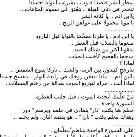
يمطر الشر فتصدأ قلوب ، تشرئب النوايا أجسادا
تتخمر في دنان الغِيلة .. تتعّتق في سموم المتاهات ..
ياابن آدم .. يا كنانة الشر
يا موتا محمولا على عواهن الريح ..
...................
يا ابن آدم : يا طردا مفخّخا بالنوايا قبل البارود
ملغوما بالضلالة قبل العطر ..
مثقوبا أكثر من شباك الصيد
مدججا بالفحيح كأخبث الحيات
لماذا ؟
تتأرجح كبندولٍ بين الريبة والشك .. تاركا ينبوع الشمس ..
ياابن آدم .. لماذا تتعفن روحك في رابعة النهار .. يتفسخ جسد
لماذا أنت .. حزام لتوزيع الموت بعدالة من رخام المسلات .
...................
مَنْ علّمك أبجدية الموت ، قبل حليب الفطرة .
السبورة واحدة ..
معلم هنا يكتب "دار" يتمادى في حلمه ويرسم " دور"
وهناك معلم يكتب " نارا " .. هو يقصد النار.. ولم يحلم ..
.............
على السبورة الواحدة يتناطح ُمعلّمان .