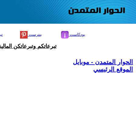
بودكاست
بنترست
تي
تبرعاتكم وتبرعاتكن المال
الحوار المتمدن - موبايل
الموقع الرئيسي