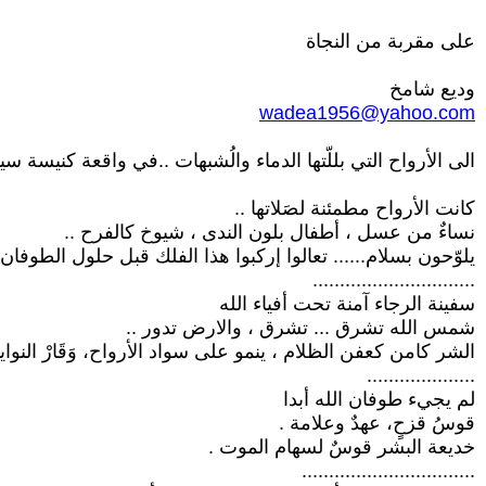
على مقربة من النجاة
وديع شامخ
wadea1956@yahoo.com
الى الأرواح التي بللّتها الدماء والُشبهات ..في واقعة كنيسة سي
كانت الأرواح مطمئنة لصَلاتها ..
نساءٌ من عسل ، أطفال بلون الندى ، شيوخ كالفرح ..
يلوّحون بسلام...... تعالوا إركبوا هذا الفلك قبل حلول الطوفان
..............................
سفينة الرجاء آمنة تحت أفياء الله
شمس الله تشرق ... تشرق ، والارض تدور ..
الشر كامن كعفن الظلام ، ينمو على سواد الأرواح، وَقَارْ النوايا
....................
لم يجيء طوفان الله أبدا
قوسُ قزحٍ، عهدٌ وعلامة .
خديعة البشر قوسٌ لسهام الموت .
................................