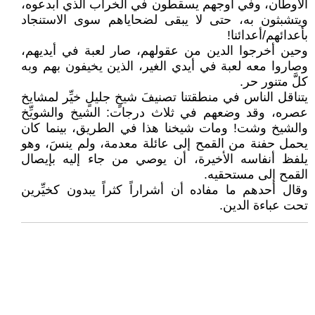
الأوطان، وفي أوجهم يسقطون في الخراب الذي أبدعوه،
ويتشبثون به، حتى لا يبقى لضحاياهم سوى الاستنجاد
بأعدائهم/أعدائنا!
وحين أخرجوا الدين من عقولهم، صار لعبة في أيديهم،
وصاروا معه لعبة في أيدي الغير، الذين يخيفون بهم وبه
كلَّ متنور حر.
يتناقل الناس في منطقتنا تصنيفَ شيخٍ جليلٍ خيِّر لمشايخ
عصره، وقد وضعهم في ثلاث درجات: الشيخ والشويِّخ
والشيخ وشت! ومات شيخنا هذا في الطريق، بينما كان
يحمل حفنة من القمح إلى عائلة معدمة، ولم ينسَ، وهو
يلفظ أنفاسه الأخيرة، أن يوصي من جاء إليه بإيصال
القمح إلى مستحقيه.
وقال أحدهم ما مفاده أن أشراراً كثراً يبدون كخيِّرين
تحت عباءة الدين.