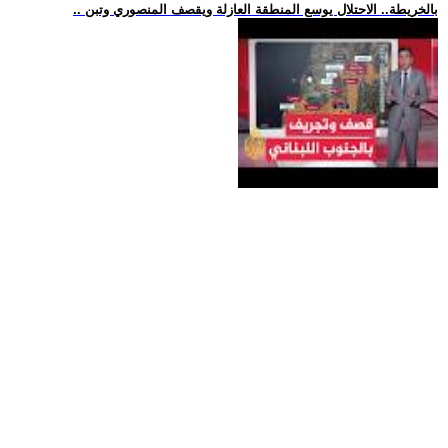
.. بالخريطة.. الاحتلال يوسع المنطقة العازلة ويقصف المنصوري وتبن