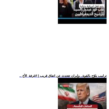
.. ترامب يلوّح بالقوة.. وإيران تتحدث عن اتفاق قريب | #غرفة_الأخ