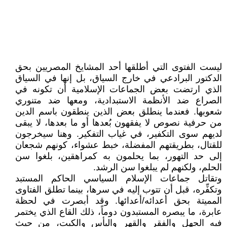
ليست الفتوى التي أطلقها أحد المشايخ المصريين بحق
الدكتور البرادعي في خارج السياق، بل إنها في السياق
الذي ارتضت بعض الجماعات الإسلامية أن تكونه في
الصراع ضد الأنظمة الاستبدادية، ومعها ضد متنوري
شعوبها. فعندما ينطلق بعض الذين ينطقون باسم الدين
من حرفية نصوص لا يفقهون بُعدها أو ما بعدها، لا يبقى
لديهم سوى التكفير، في غياب التفكير. وهنا سيخرجون
للقتال، بطريقتهم المفضلة، خبط عشواء، كونهم شجعان
إلى حد التهور، بما يحلمون به كمراهقين، بلغوا سن
الحلم، ولكنهم لم يبلغوا سن الرشد.
وتقاتل جماعات الإسلام السياسي الحاكم المستبد
وتكفِّره، قبل أن تتوب إليه في سرها، بينما تطلق الفتاوى
المميتة بحق أعدائه/أعدائها. وقد أبصرت في لحظة
عابرة، ما يبصره المستبدون دوماً، ذلك القاع الذي يختمر
فيه الجهل والفقر والقهر واليأس والكبت، من حيث