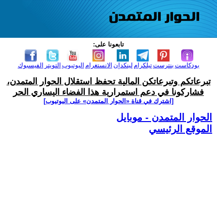
تابعونا على:
بودكاست
بنترست
تيلكرام
لينكدإن
الانستغرام
اليوتيوب
التويتر
الفيسبوك
تبرعاتكم وتبرعاتكن المالية تحفظ استقلال الحوار المتمدن،
فشاركونا في دعم استمرارية هذا الفضاء اليساري الحر
[اشترك في قناة ‫«الحوار المتمدن» على اليوتيوب]
الحوار المتمدن - موبايل
الموقع الرئيسي