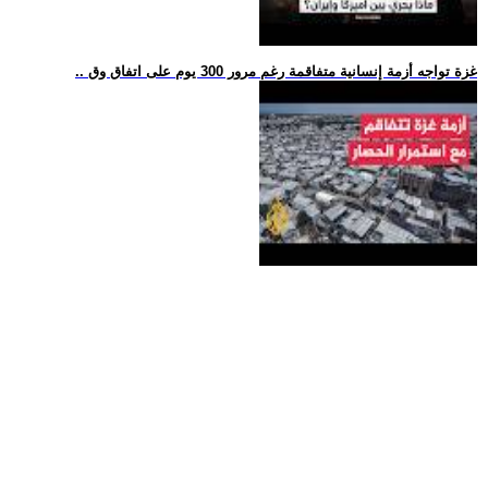
.. غزة تواجه أزمة إنسانية متفاقمة رغم مرور 300 يوم على اتفاق وق