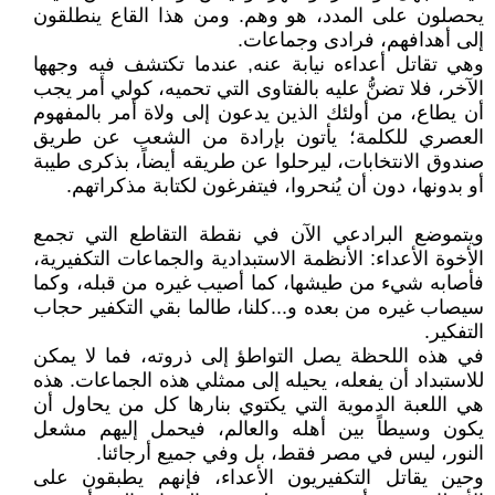
يحصلون على المدد، هو وهم. ومن هذا القاع ينطلقون
إلى أهدافهم، فرادى وجماعات.
وهي تقاتل أعداءه نيابة عنه, عندما تكتشف فيه وجهها
الآخر، فلا تضنُّ عليه بالفتاوى التي تحميه، كولي أمر يجب
أن يطاع، من أولئك الذين يدعون إلى ولاة أمر بالمفهوم
العصري للكلمة؛ يأتون بإرادة من الشعب عن طريق
صندوق الانتخابات، ليرحلوا عن طريقه أيضاً، بذكرى طيبة
أو بدونها، دون أن يُنحروا، فيتفرغون لكتابة مذكراتهم.
ويتموضع البرادعي الآن في نقطة التقاطع التي تجمع
الأخوة الأعداء: الأنظمة الاستبدادية والجماعات التكفيرية،
فأصابه شيء من طيشها، كما أصيب غيره من قبله، وكما
سيصاب غيره من بعده و...كلنا، طالما بقي التكفير حجاب
التفكير.
في هذه اللحظة يصل التواطؤ إلى ذروته، فما لا يمكن
للاستبداد أن يفعله، يحيله إلى ممثلي هذه الجماعات. هذه
هي اللعبة الدموية التي يكتوي بنارها كل من يحاول أن
يكون وسيطاً بين أهله والعالم، فيحمل إليهم مشعل
النور، ليس في مصر فقط، بل وفي جميع أرجائنا.
وحين يقاتل التكفيريون الأعداء، فإنهم يطبقون على