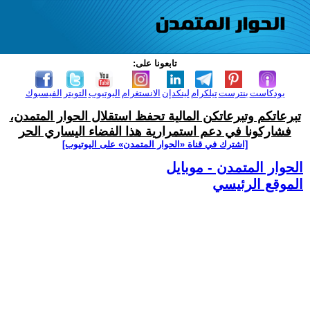
تابعونا على:
بودكاست
بنترست
تيلكرام
لينكدإن
الانستغرام
اليوتيوب
التويتر
الفيسبوك
تبرعاتكم وتبرعاتكن المالية تحفظ استقلال الحوار المتمدن،
فشاركونا في دعم استمرارية هذا الفضاء اليساري الحر
[اشترك في قناة ‫«الحوار المتمدن» على اليوتيوب]
الحوار المتمدن - موبايل
الموقع الرئيسي