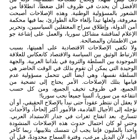
الأفضل أن يحدث في ظروف أقل ضغطاً، انطلاقاً من
الشعور بالمسؤولية الوطنية. وهذه الإصلاحات أصبحت
معروفة، ولعلها تبدأ بإلغاء حالة الطوارئ، بما فيها محكمة
أمن الدولة، وإطلاق سراح المعتقلين السياسيين، وتحرير
الإعلام لمناقشة مشاكل سوريا، والعمل على إشاعة جو
من الاطمئنان والمصالحة.
ولا تكفي الإصلاحات الاقتصادية على أهميتها، بسبب
الارتباط الوثيق بين السياسة والاقتصاد كانعكاس للعلاقة
الموجودة بين السلطة والثروة في بلداننا العربية. والجهة
الوحيدة التي يمكن أن تقوم بذلك في الوقت الحاضر هي
السلطة نفسها، وهي أيضاً التي تتحمل مسؤولية عدم
قيامها بتلك الإصلاحات. الأمر يحتاج إلى تضحية من
الجميع، في ظروف تخيف الجميع، ومن كل حسب
انتفاعه من سوريا، ألسنا جميعاً نحب سوريا!
لا يعقل أن ننتظر عقوداً حتى نبدأ بالإصلاح الحقيقي، أو أن
نؤجله إلى الأجيال القادمة، فالأمور أكثر إلحاحاً، والأحداث
تتسارع، بعد انفتاح ثغرات في جدار الاستبداد العربي.
وحتى لو كان احتمال حدوث هذه الإصلاحات المنشودة
واحداً بالمليون فإننا يجب أن نتمسك بتلابيبها، ربما كآخر
أمل، لأن البديل مرعب، وفترة السماح محدودةً، قبل أن