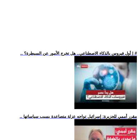
.. أول فيروس بالذكاء الاصطناعي.. هل تخرج الأمور عن السيطرة؟ | #
.. مقرر أممي للجزيرة: إسرائيل تواجه عزلة متصاعدة بسبب سياساتها