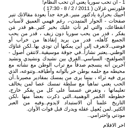
1 - أن تحب سوريا يعني أن تحب النظام!
فلورنس غزلان ( 2011 / 2 / 8 - 17:30 )
أحييك بحرارة يادكتور منير..فرحة جداً بعودة مقالاتك تنير
صفحات - الحوار المتمدن-، رغم فهمي العميق لأسباب
انقطاعك، والتي لم تأتِ عليك بخير كثير..هو قدر مَن
يفكر ، قدر من يحب سوريا دون زيف ، قدر من يحب
الجميع كأهله، قدر من يريد إنقاذها من خراب أو
فوضى..لانعرف إلى أين يمكنها أن تودي بها..لكن غناؤك
الوطني..يعتبر نشازاً..في جوقة موسيقية..لاتتقن أصول -
الصولفيج- السياسي..الفرق بين نشيدك ونشيدي ونشيد
آخرين أنه ينسجم صدقاً مع تراب الوطن مع نشأته مع
محيطه مع حلمه بوطن حر بألوانه وأطيافه..وتنوعه، الذي
يرى فيه ثراء ، بينما يرى من يمسك بمقادير مصيرنا..أن
الحب يعني تماهياً مع سلطة تمسك عصا لمن يخالف
تعليماتها ، وتفرض عسساً على كل من يفكر خارج،
خطوطه الحُمر الوهمية..التي ذكرت بعضاً منها ،لكن
التاريخ علمنا أن الاستبداد لايدوم..وفيه من العبر
الكثير..لمن يُعمِل عقله ويدرك قبل فوات الأوان.
مودتي واحترامي..
اخر الافلام