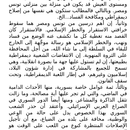
ومستوى العيش قد يكون في منزلة بين منزلتي تونس
ومصر. وبالتالي فالمطالب ستكون هي نفسها من إصلاح
ديمقراطي ومكافحة الفساد...الخ.
وثانياً، إن أهم درسين من تونس ومصر هما سقوط
خرافتي الاستقرار والخطر الإسلامي. فالاستقرار كان
القصد منه تغطية كل ما تكشف عنه الوضع من فساد
ونهب، والخطر الإسلامي هو رسالة موجَّهة إلى الخارج
للبقاء في السلطة إلى ما شاء الله، من أجل المحافظة
على الثروة المنهوبة. إن الانتفاضات الشعبية ديمقراطية
بطبيعتها، إن لم تستول عليها جهة ما بصورة انقلابية، وهي
تسمح للجميع بالمشاركة في إدارة شؤون البلاد،
إسلاميون وغيرهم، في إطار اللعبة الديمقراطية، وتحت
سقف القانون.
وثالثاً، ثمة عوامل خاصة بسورية، منها الأحداث الدامية
في الماضي، والتي لم تجر عليها أية مصالحة، وما زالت
تثقل الذاكرة والمشاعر. ومنها أيضاً الدور السوري في
الصراع العربي الإسرائيلي. وأعتقد أن حذر الشعب
السوري بهذا الخصوص يدل على حالة من الوعي
والوطنية، مخافة على بلده من الضياع، مع أن تأجيل
الإصلاحات المنتظرة كنوع من اللعب على الوقت هو