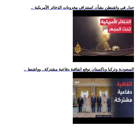
.. جدل في واشنطن بشأن استنزاف مخزونات الذخائر الأمريكية
.. السعودية وتركيا وباكستان توقع اتفاقية دفاعية مشتركة.. وواشنط