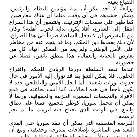
الضياع بعينه.
ورابعاً، لا أحد ينكر أن ثمة مؤيدين للنظام والرئيس،
ويمكن حشدهم في أي وقت، مثلما أن هناك معارضين،
كما ظهر على صفحات الإنترنيت. ولنتصور أن هذا الصراع
انتقل إلى الشارع، أفلا يكون بداية لحرب أهلية؟ وكان
من المفترض أن لا تدخل السلطة طرفاً في هذا الصراع،
لأن ذلك يفقدها دور الحكم، وما قد ينجم عنه من مخاطر
على الأمن الوطني. ولم يعد من الممكن اتهام كل من
يعارض بالخيانة والعمالة، هذا منطق بائس، فضلاً عن
خطورته.
عندما تفقد السلطة دورها الريادي للحكم واقتراح
الحلول، فلا يمكن التنبؤ بما قد تؤول إليه الأمور في حال
حدوث ثورات شعبية. أما الحل الأمني والبلطجي فقد لا
يكون ناجعاً في هذه الحالات، كما أثبت نجاعته في قمع
الأفراد والتجمعات الصغيرة الحزبية والحقوقية. وربما لا
يمكن أن تتحمل سوريا، كوطن للجميع، قمعاً على نطاق
واسع، في الوقت الذي تحتاج فيه لترميم ما لم يجر
ترميمه.
الفرصة المنطقية التي يمكن أن تنقذ سوريا على المدى
البعيد هي المباشرة بإصلاحات متدرجة وحقيقية، ومع أن
ذلك ليس سهلاً، ويحتاج لشجاعة استثنائية، فإنه من