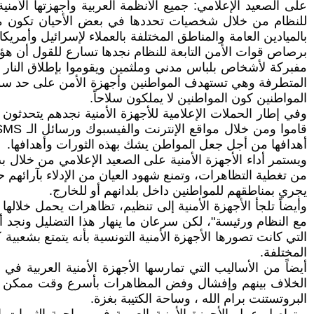
على الصعيد الإعلامي: جميع الأنظمة العربية وأجهزتها الأم
للنظام من خلال شخصيات تحددها في بعض الأحيان تكون مكر
بالميادين العامة والمناطق المختلفة بالعملاء لإسرائيل وأمر
برصاص قوات الأمن التابعة للنظام نجدها تسارع للقول أن هؤ
مفبركة لأشخاص بلباس مدني وملثمين ويقوموا بإطلاق النار
المتطرفة وهي تستهدف المواطنين وأجهزة الأمن على حد سواء. 
المواطنين كون المواطنين لا يملكون سلاحاً.
وفي إطار الحملات الإعلامية للأجهزة الأمنية نجدهم يتحدثون ع
أهدافها من أجل جعل المواطن يشك بهذه الثورات وأهدافها.
ويستمر أداء الأجهزة الأمنية على الصعيد الإعلامي من خلال
من تغطية التظاهرات، وتمنع شهود العيان من الإدلاء بآرائهم 
يجري بمناطقهم للمواطنين داخل بلدانهم أو للخارج.
وأيضاً تلجأ الأجهزة الأمنية إلى تنظيم، تظاهرات يحمل خلال
مع النظام ورئيسة"، لكن سرعان ما ينهار هذا التضليل ونجد 
التي كانت تصورها الأجهزة الأمنية التونسية بأنه يتمتع بشعب
المختلفة.
أيضاً من الأساليب التي تمارسها الأجهزة الأمنية العربية ف
الخلاف بينهم وإفشال وفض المظاهرات بأسرع وقت ممكن وال
البروتستنت برام الله ، وساحة الكتيبة بغزة.