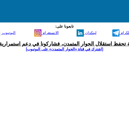
تابعونا على:
لكرام
لينكدإن
الانستغرام
اليوتيوب
ية تحفظ استقلال الحوار المتمدن، فشاركونا في دعم استمرارية 
[اشترك في قناة ‫«الحوار المتمدن» على اليوتيوب]