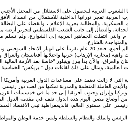
ا الشعوب العربية للحصول على الاستقلال من المحتل الأجنبي 
لعربية تفجر ثوراتها الداخلية للاستقلال من انسداد الأفق وا
م العسكرية. والمطالبة بحرية الإعلام ، والقضاء على البطالة
والحداثة، والنضال إلى جانب الشعب الفلسطيني لتحرير أرضه من
ومن خلال الثورات العربية التي اندلعت مع بداية عام 2011 م والتي انتقلت الجماهير العرب
المتواجدة بالشارع.
نعم تأتي الثورات العربية الآن في ظل متغيرات يشهدها العالم أجمع، فبعد 20 
اهية (محاربة الإرهاب) حربها واحتلالها أفغانستان والعراق و
والعراق، والآن بدأ يبرز ويتبلور "خاصةً بعد الأزمة المالية 
زنات العالمية، ومثال على ذلك لقاءات دول " بريكس" الخماسية
ة التي لا زالت تعتمد على مساعدات الدول الغربية وأمريكا أو 
الأيدي العاملة المتعلمة والمدربة تمكنها من لعب دور رئيسي 
صين وتركيا وإيران وجنوب أفريقيا إلى حد ما في خمسينيات ال
 أوضاع مصر. اليوم هذه الدول تقف في مقدمة الدول المتقدمة
ور رئيسي على مستوى العالم، فالديمقراطية تبني الاقتصاد ال
مة الرئيس والملك والنظام والسلطة وليس خدمة الوطن والمواطن