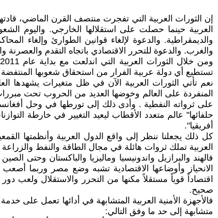
إن الثورات العربية التي تفجرت منتصف القرن الماضي، قادته
العربية حينما حصلت على استقلالها الخارجي. واليوم الشعوب ا
والديمقراطية. والدعوة لإلغاء قوانين الطوارئ وإلغاء المحاك
والغرب. والدعوة للتحرر الاقتصادي باتجاه التقدم والعصرنة 
تستطيع أي دولة عربية الفرار من استحقاق شعوبها المنتفضة و
المنفردة على العالم وخوضها العديد من الحروب تحت مبررات و
على ثرواته النفطية . وأدى ذلك إلى تورطها في وحل أفغانستان 
حلفائها" عالم متعدد الأقطاب ليعيد التغيير في خارطة التوا
أفريقيا".
كل ذلك يجعلنا ننظر إلى واقع الدول العربية وأنظمتها القمعي
العربية تملك ثروات هائلة في مجال الطاقة والنفط والزراعة و
فالهند والبرازيل واندونيسيا وماليزيا والباكستان وحتى ال
الانحياز وأوضاعها الاقتصادية تشبه وضع مصر وربما أصعب من
اقتصاداً قوياً مستقلاً مكنها من التحرر والاستقلال ولعب د
صحيح.
فالأجهزة الأمنية العربية المتشابهة في أدائها تعمل على خد
متشابهة إلى حد ما وفق التالي: