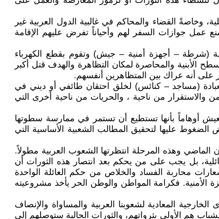
ول لنشطاء هذه الثورات أو لرموز المعارضة والعمل على
ة، وخاصةً القضاء والمحاكم في غالبية الدول العربية غير
نع عمل جوازات السفر لهم وأحياناً تفرض عليهم الإقامة
لفة (شرطة – أجهزة أمنية – جيش) وتقوم بقطع الكهرباء
سطح الأبنية والمحاصرة لمكان التظاهرة والهدف قتل أكبر
على أنه عراك بين المتظاهرين أنفسهم.
عبادة (مساجد – كنائس) لخلق احتقان طائفي أو ديني في
 والاستقرار من ناحية ، والحريات من ناحية أخرى التي
عيش أوهاماً بأنها تستطيع أن تستمر في ممارسة سطوتها
 فرض الضغوط عليها لتحقيق المطالب الشعبية الأساسية التي
ن الماضي وهذه المرحلة انتظرتها الشعوب العربية مطولاً.
لية، بل يجب على من يحكم بعد انتصار هذه الثورات أن
شعارات محاربة الفساد والخلاص من حكم العائلة الواحدة
جهزة الأمنية. فكرامة المواطن والوطن الحر يأخذ مشروعيته
ارجية المعادية لشعوبنا العربية والمساواة والإنصاف
ون شاب عربي عاطل عن العمل ، فهؤلاء الشباب هم الأولى بثرواتهم، والثورات الحالية ستوصلهم إلى