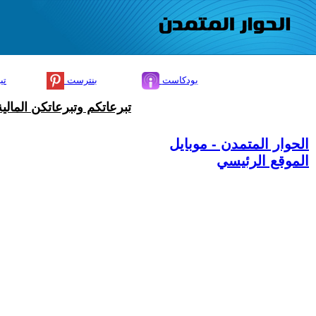
بودكاست
بنترست
تي
تبرعاتكم وتبرعاتكن المال
الحوار المتمدن - موبايل
الموقع الرئيسي