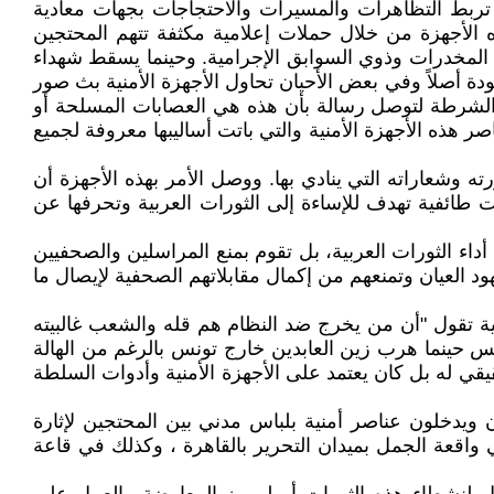
عة تربط التظاهرات والمسيرات والاحتجاجات بجهات معادية
الأجهزة من خلال حملات إعلامية مكثفة تتهم المحتجين
طي المخدرات وذوي السوابق الإجرامية. وحينما يسقط شهداء
ة أصلاً وفي بعض الأحيان تحاول الأجهزة الأمنية بث صور
والشرطة لتوصل رسالة بأن هذه هي العصابات المسلحة أو
هذه الأجهزة الأمنية والتي باتت أساليبها معروفة لجميع
ته وشعاراته التي ينادي بها. ووصل الأمر بهذه الأجهزة أن
الأمنية ويقوموا بطرح شعارات طائفية تهدف للإساءة إلى الثورات العربية وتحرفها عن
اء الثورات العربية، بل تقوم بمنع المراسلين والصحفيين
د العيان وتمنعهم من إكمال مقابلاتهم الصحفية لإيصال ما
امية تقول "أن من يخرج ضد النظام هم قله والشعب غالبيته
س حينما هرب زين العابدين خارج تونس بالرغم من الهالة
يقي له بل كان يعتمد على الأجهزة الأمنية وأدوات السلطة
ن ويدخلون عناصر أمنية بلباس مدني بين المحتجين لإثارة
قعة الجمل بميدان التحرير بالقاهرة ، وكذلك في قاعة