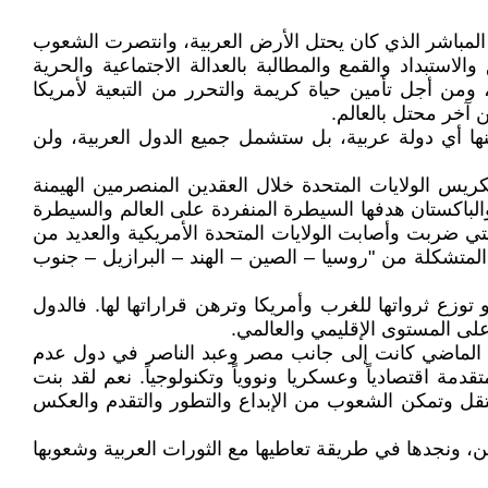
المباشر الذي كان يحتل الأرض العربية، وانتصرت الشعوب
لاستبداد والقمع والمطالبة بالعدالة الاجتماعية والحرية
، ومن أجل تأمين حياة كريمة والتحرر من التبعية لأمريكا
 آخر محتل بالعالم.
ية إلى الشوارع، ولم تسلم منها أي دولة عربية، بل ستشمل جميع الدول العربية، ولن
عام تقريباً على انهيار الاتحاد السوفيتي وتكريس الولايات المتحدة خلال العقدين المنصرمين الهيمنة
الباكستان هدفها السيطرة المنفردة على العالم والسيطرة
التي ضربت وأصابت الولايات المتحدة الأمريكية والعديد من
 المتشكلة من "روسيا – الصين – الهند – البرازيل – جنوب
توزع ثرواتها للغرب وأمريكا وترهن قراراتها لها. فالدول
على المستوى الإقليمي والعالمي.
قرن الماضي كانت إلى جانب مصر وعبد الناصر في دول عدم
 اقتصادياً وعسكريا ونووياً وتكنولوجياً. نعم لقد بنت
مستقل وتمكن الشعوب من الإبداع والتطور والتقدم والعكس
، ونجدها في طريقة تعاطيها مع الثورات العربية وشعوبها