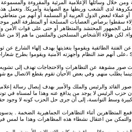
نية ومن خلال وسائلها الإعلامية المرئية والمقروءة والمسمو
وهة لدى الشعب وربطها مع الصهاينة وأمريكا. وتعمل هذه 
يكا أو عملاء لبعض الدول العربية أو المسلمة أو أنهم من متعا
لاء سقطوا برصاص العصابات المسلحة أو المتطرفة الغير موجود
 على الجمهور المحتشد والمتظاهر أو حتى على قوات الأمن 
لكن هؤلاء الأشخاص المسلحين والملثمين ما هم إلا من عناصر 
ن الفتنة الطائفية ويقوموا بتغذيتها بهدف إلهاء الشارع عن ثور
قاموا ومن خلال مواقع الإنترنت والفيسبوك ورسائل الـ SMS ،على أنهم ضد النظام وأجهزته 
 بث صور مشوهة عن التظاهرات والاحتجاجات تهدف إلى تشويه أد
حينما يطلب منهم. وفي بعض الأحيان تقوم بقطع الاتصال مع شهو
ها صور القائد والرئيس والملك والأمير بهدف إيصال رسالة إعل
أن حزب الرئيس لا يوجد من يدافع عنه وهذا ما لمسناه في تون
ية كبيرة وسط التوانسة، إلى أن جرى حل الحزب كونه لا وجود حق
ي قمع المتظاهرين أثناء التظاهرات الجماهيرية الضخمة . يدسو
تمكن من اعتقال نشطاء هذه المظاهرات وهذا ما لمس في وا