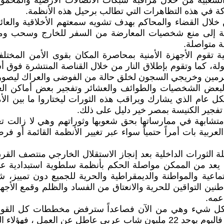
 الشعبية من خلال مراقبة شبكات الاتصالات الأرضية والمحم
كة في هذه التظاهرات التي تطالب برحيل هذه الأنظمة.
خلال القضاء والمحاكم بهدف تشويه سمعتهم الأخلاقية والعائلي
 الأمنية إلى منع شخصيات المعارضة من السفر للخارج وسحب وم
ة متواصلة.
ة تقوم الأجهزة الأمنية بمحاصرة المكان بقوى الأمن المخت
ة، كما وتقوم بإطلاق النار من خلال القناصة المنتشرة فوق أ
رمين وخريجي السجون لخلق حالة من الفوضى والعراك ليصور 
ات لبعض الشخصيات والطوائف والعشائر وتفجير بعض أماكن ال
ام الذي يشارك ويراقب هذه الثورات ليختاروا ما بين الأمن
 تفجير الكنيسة بمصر خير دليل على ذلك.
متشابهة في ممارساتها بحق شعوبها وثوراتهم وهي لا زالت ت
العربية بات أمراً حتمياً سواء عبر تغيير الأنظمة القائمة أو
ة الثورات الداخلية بعد إنجاز الاستقلال الخارجي منتصف القر
عد من الممكن مواصلة الحكم بأنظمة سلطوية استبدادية عائ
ماعية والمواطنة والديمقراطية والحرية للجميع دون تمييز، 
واطنين التواقين للحرية والانعتاق من الفساد والظلم وقمع الأ
عمه.
 كل شيء وهي من الآن فصاعداً سترفض مخططات كل القوى الخ
للجميع وليس لحكم وتمتع الأقلية بجميع ثروات هذه الشعوب. فاليوم يوجد 22 ملي