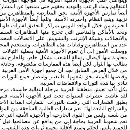
ويتواصل عمل الأجهزة الأمنية العربية في مواجهة الثورات
اعتقالهم وبث الرعب والتهديد بحقهم حتى يمتنعوا عن المشار
أيضاً تمارس الأجهزة الأمنية بحق المعارضة والمتظاهرين من 
نزيهة ويتبع النظام وأجهزته الأمنية. وتلجأ أيضاً الأجهزة
الجبرية من خلال التواجد اليومي بمراكز التحقيق لفترات طويل
ونجد بالأماكن والمناطق التي تخرج منها المظاهرات السلمي
والاتصالات وشبكة الإنترنت والتشويش على الاتصالات المحمول
عدد من المتظاهرين وقيادات هذه التظاهرات. وتستخدم المج
ووصلت الأمور إلى أن تقوم الأجهزة الأمنية بعملية اغتيال
محاولة منها لإيصال رسالة للشعب بشكل خاص وللخارج بشكل ع
يطالب بها الثوار. لكن أيضاً هذه الممارسات مكشوفة، وحادثة
من خلال العرض السابق نجد أن جميع أجهزة الأمن العربية 
وقبضتها الأمنية بحق شعوبها. فالتغيير وانتصار جميع الثورات 
تنادي بها هذه الثورات والانتفاضات العربية.
بكل تأكيد تعيش منطقتنا العربية مرحلة انتقالية حاسمة، مرحل
لقد عاشت عشرات السنوات تحت قمع الأجهزة الأمنية، فلم ي
يطبق الشعارات التي رفعت بالثورات "شعارات العدالة الاجت
والشرائح التابعة لها". نعم شعارات الغالبية الساحقة من الم
من شعبه وليس من القوى الخارجية أو الأجهزة الأمنية التي تد
نعم شعوبنا العربية بحاجة إلى من يدافع عن مصالحها قبل