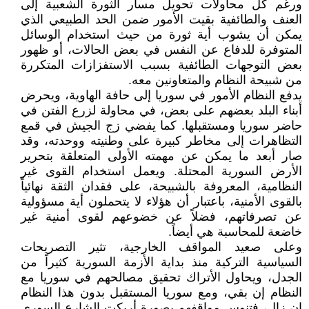
ورغم كل محاولات تحويل مسار الثورة الشعبية إلى
العنف والطائفية بقيت الأمور ضمن الحد الطبيعي الذي
يمكن أن يشوب أية ثورة من حيث استخدام الوسائل
المتوفرة للدفاع عن النفس في بعض الحالات، أو ظهور
بعض التوجهات الطائفية بسبب الاستفزازات المتكررة
من شبيحة النظام والمتعاونين معه.
يدفع النظام الأمور في سوريا إلى حافة الهاوية، ويحرض
أبناء البلد بعضهم على بعض، في محاولة لزرع الفتن في
حاضر سوريا ومستقبلها. كما يفضي زج الجيش في قمع
التظاهرات إلى مخاطر كبيرة على وطنيته ووحدته، وقد
صار أبعد ما يمكن عن مهمته الأولى المتعلقة بتحرير
الأرض السورية المحتلة. ويعمل استخدام القوى غير
النظامية، المعروفة بالشبيحة، على فقدان الثقة نهائياً
بالقوى الأمنية، باعتبار أن هؤلاء لا يتحملون أية مسؤولية
عن تصرفاتهم، فضلاً عن خضوعهم لقوى أمنية غير
خاضعة للمحاسبة هي أيضاً.
وعلى صعيد المواقف الخارجية، تثير التصريحات
السياسية التركية منذ بداية الأزمة السورية كثيراً من
الجدل، ويحاول الأتراك تحقيق مصالحهم في سوريا مع
النظام إن بقي، ومع سوريا المستقبل بدون هذا النظام
إن زال، فتنوس مواقفهم بصورة أربكت الشارع السوري