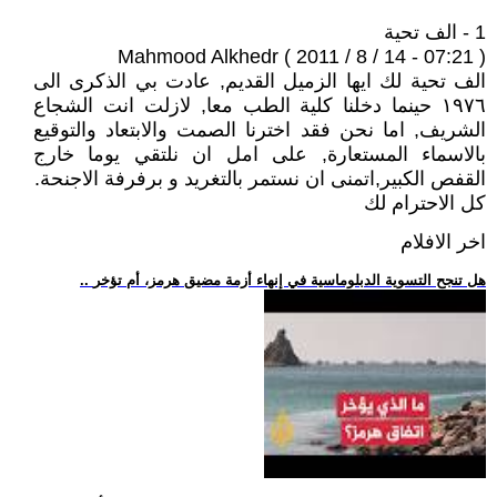
1 - الف تحية
Mahmood Alkhedr ( 2011 / 8 / 14 - 07:21 )
الف تحية لك ايها الزميل القديم, عادت بي الذكرى الى
١٩٧٦ حينما دخلنا كلية الطب معا, لازلت انت الشجاع
الشريف, اما نحن فقد اخترنا الصمت والابتعاد والتوقيع
بالاسماء المستعارة, على امل ان نلتقي يوما خارج
القفص الكبير,اتمنى ان نستمر بالتغريد و برفرفة الاجنحة.
كل الاحترام لك
اخر الافلام
.. هل تنجح التسوية الدبلوماسية في إنهاء أزمة مضيق هرمز، أم تؤخر