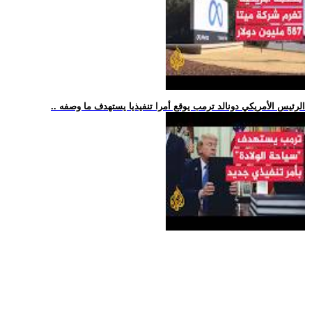
.. الرئيس الأمريكي دونالد ترمب يوقع أمرا تنفيذيا يستهدف ما وصفه