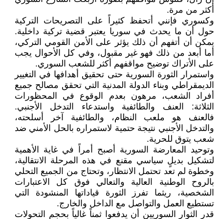
أكثر من مرة.
وكسوري فإنني أتحفظ كثيراً على التصريحات التركية
حول أن ما يحدث في سوريا يعتبر قضية تركية داخلية.
يمكن أن أتفهم أن ذلك يؤثر على الأمن القومي التركي،
أما أبعد من ذلك فهو غير مقبول، وفي كل الأحوال يجب
على الأتراك توضيح مواقفهم أكثر للشعب السوري.
واستمرار الثورة السورية حتى تحقيق أهدافها في التغيير
الديمقراطي وبناء الدولة المدنية التي تحقق مصالح جميع
أفراد الشعب، مرهون بعدم الوقوع في المحظورات
الثلاثة: العنف والطائفية واستدعاء التدخل الأجنبي.
فالعنف هو ملعب النظام، والطائفية آخر أسلحته،
والتدخل الأجنبي نتيجة حتمية لاستمراره بالحل الأمني ضد
شعب يتوق للحرية.
وتوحيد المعارضة السورية أصبح أمراً في غاية الأهمية
لتشكيل بديلٍ سياسي مقنع في هذه المرحلة الانتقالية،
وخطوة لم تعد تحتمل الانتظار، وتحتاج من الجميع التحلي
بالروح الوطنية العالية والتعالي فوق كل الاعتبارات
الشخصية، ريثما تفرز الثورة قياداتها المنشودة التي
تستطيع العمل والتواصل مع الداخل والخارج.
قدر الثوار السوريين أن يدفعوا ثمناً غالياً بحجم التحولات