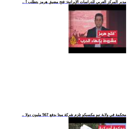
.. مدير المركز العربي للدراسات الإيرانية: فتح مضيق هرمز يتطلب أ
.. محكمة في ولاية نيو مكسيكو تلزم شركة ميتا بدفع 567 مليون دولا