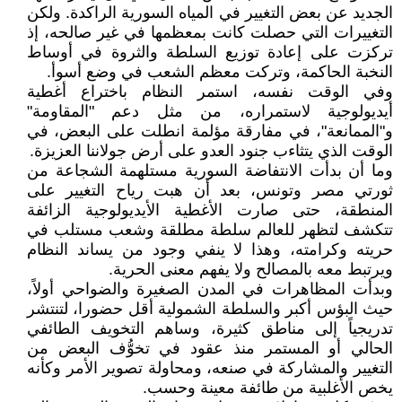
الجديد عن بعض التغيير في المياه السورية الراكدة. ولكن
التغييرات التي حصلت كانت بمعظمها في غير صالحه، إذ
تركزت على إعادة توزيع السلطة والثروة في أوساط
النخبة الحاكمة، وتركت معظم الشعب في وضع أسوأ.
وفي الوقت نفسه، استمر النظام باختراع أغطية
أيديولوجية لاستمراره، من مثل دعم "المقاومة"
و"الممانعة"، في مفارقة مؤلمة انطلت على البعض، في
الوقت الذي يتثاءب جنود العدو على أرض جولاننا العزيزة.
وما أن بدأت الانتفاضة السورية مستلهمة الشجاعة من
ثورتي مصر وتونس، بعد أن هبت رياح التغيير على
المنطقة، حتى صارت الأغطية الأيديولوجية الزائفة
تتكشف لتظهر للعالم سلطة مطلقة وشعب مستلب في
حريته وكرامته، وهذا لا ينفي وجود من يساند النظام
ويرتبط معه بالمصالح ولا يفهم معنى الحرية.
وبدأت المظاهرات في المدن الصغيرة والضواحي أولاً،
حيث البؤس أكبر والسلطة الشمولية أقل حضورا، لتنتشر
تدريجياً إلى مناطق كثيرة، وساهم التخويف الطائفي
الحالي أو المستمر منذ عقود في تخوُّف البعض من
التغيير والمشاركة في صنعه، ومحاولة تصوير الأمر وكأنه
يخص الأغلبية من طائفة معينة وحسب.