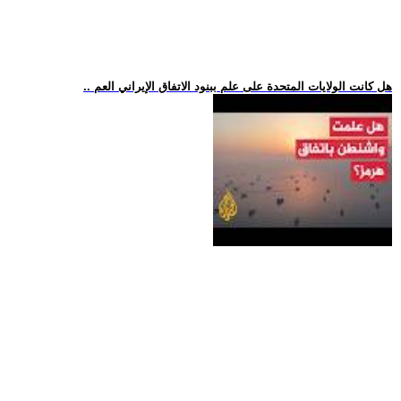
.. هل كانت الولايات المتحدة على علم ببنود الاتفاق الإيراني العم