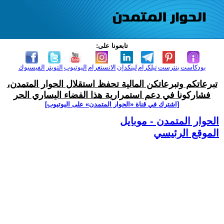
تابعونا على:
بودكاست
بنترست
تيلكرام
لينكدإن
الانستغرام
اليوتيوب
التويتر
الفيسبوك
تبرعاتكم وتبرعاتكن المالية تحفظ استقلال الحوار المتمدن،
فشاركونا في دعم استمرارية هذا الفضاء اليساري الحر
[اشترك في قناة ‫«الحوار المتمدن» على اليوتيوب]
الحوار المتمدن - موبايل
الموقع الرئيسي