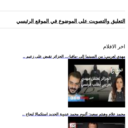
التعليق والتصويت على الموضوع في الموقع الرئيسي
اخر الافلام
.. مهدي لعريبي: من السينما إلى -مافيا-... الجزائر تقبض على زعيم
.. محمد علام وهيثم سعيد: ألبوم محمد عدوية الجديد استكمالا لنجاح