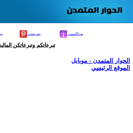
بودكاست
بنترست
تي
تبرعاتكم وتبرعاتكن المال
الحوار المتمدن - موبايل
الموقع الرئيسي