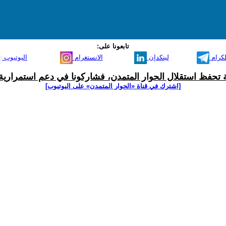
تابعونا على:
لكرام
لينكدإن
الانستغرام
اليوتيوب
ية تحفظ استقلال الحوار المتمدن، فشاركونا في دعم استمرارية 
[اشترك في قناة ‫«الحوار المتمدن» على اليوتيوب]