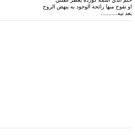
حلم الذي اشمه كوردة يعطر غفلتي
او تفوح منها رائحة الوجود به ينهض الروح
بعد تيه...........