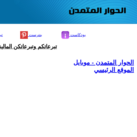
بودكاست
بنترست
تي
تبرعاتكم وتبرعاتكن المال
الحوار المتمدن - موبايل
الموقع الرئيسي