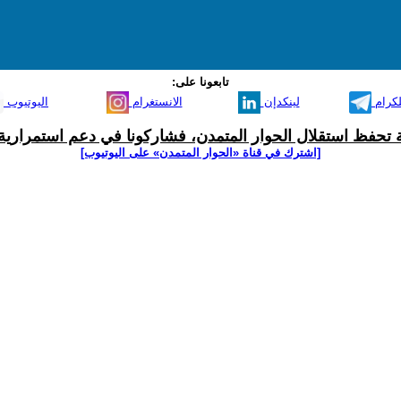
تابعونا على:
لكرام
لينكدإن
الانستغرام
اليوتيوب
ية تحفظ استقلال الحوار المتمدن، فشاركونا في دعم استمرارية 
[اشترك في قناة ‫«الحوار المتمدن» على اليوتيوب]