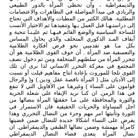
والديمقراطية ، وأن تحظى المرأة بالدور الطبيعي
والريادي في مبدأ المواصلة في التظاهرات والاعتصامات
المطلبية. هنالك الكثير من المطبات والأهداف التي تحتاج
إلى دراستـهـا قبل العمل بـها وتنفيذهـا ثم الاختيار الأنسب
للساحة السياسية والوضع القائم فيـهـا ثم عليـنـا تنحية و
أيقاف المـد الذكوري المتخلف والذي يحاول المساس
بكل مـا هو تقدميي نحو فرض أفكاره الظلامية
والتعسفية ضد المرأة . أن خوف القوى الظلامية هو أن
تتحرر المرأة من سلطتهم المتخلفة ومن ثم دخول نصف
المجتمع في معركة التحرر الانساني لذا نرى ان تلك
القوى تلجا للموروث بإعادة انتاج مفاهيم قيلت أو نسبت
إلى الأديان مثل ( المرأة ناقصة عقل ودين ) و( والرجال
قوامون على النساء ) وغيرهـا من الأقاويل التي لا تنفع
في هذا الزمن. ان كنـا نريد الإبقاء على شعلة الحرية
والثورة والمحافظة على مـا حققتهُا المرأة بنضالها من
اجل المساواة والحريات الحقيقية فان الاستمرار في
الثورة وتأنيثها امر مهم وجزء من النضال التحرري وهذا
يفرض على النساء اشكالا جديدة للنضال ضمن قضيتها
كامرأة مهمشة وضمن نضالها الطبقي والديمقراطي. ان
نضال المرأة يتعدى فضاء النضال الديمقراطي