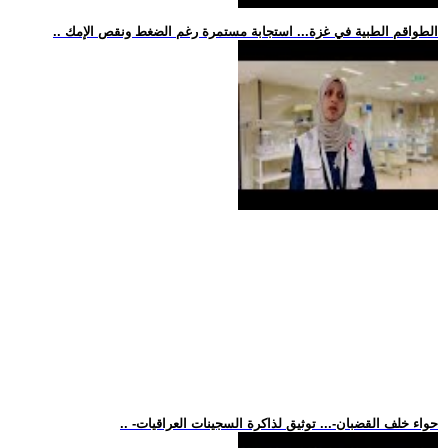
.. الطواقم الطبية في غزة... استجابة مستمرة رغم الضغط ونقص الإمك
.. -حواء خلف القضبان-... توثيق لذاكرة السجينات العراقيات