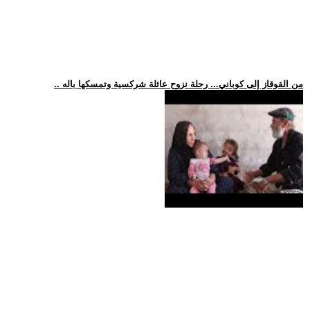
.. من القوقاز إلى كوباني... رحلة نزوح عائلة شركسية وتمسكها باله