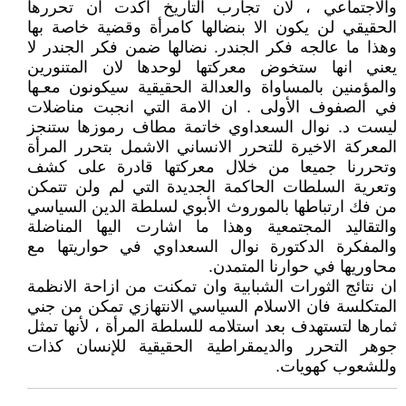
والاجتماعي ، لان تجارب التاريخ اكدت ان تحررها
الحقيقي لن يكون الا بنضالها كامرأة وقضية خاصة بها
وهذا ما عالجه فكر الجندر. نضالها ضمن فكر الجندر لا
يعني انها ستخوض معركتها لوحدها لان المتنورين
والمؤمنين بالمساواة والعدالة الحقيقية سيكونون معـها
في الصفوف الأولى . ان الامة التي انجبت مناضلات
ليست د. نوال السعداوي خاتمة مطاف رموزها ستنجز
المعركة الاخيرة للتحرر الانساني الاشمل بتحرر المرأة
وتحررنا جميعا من خلال معركتها قادرة على كشف
وتعرية السلطات الحاكمة الجديدة التي لم ولن تتمكن
من فك ارتباطها بالموروث الأبوي لسلطة الدين السياسي
والتقاليد المجتمعية وهذا ما اشارت اليها المناضلة
والمفكرة الدكتورة نوال السعداوي في حواريتها مع
محاوريها في حوارنا المتمدن.
ان نتائج الثورات الشبابية وان تمكنت من ازاحة الانظمة
المتكلسة فان الاسلام السياسي الانتهازي تمكن من جني
ثمارها لتستهدف بعد استلامه للسلطة المرأة ، لأنها تمثل
جوهر التحرر والديمقراطية الحقيقية للإنسان كذات
وللشعوب كهويات.