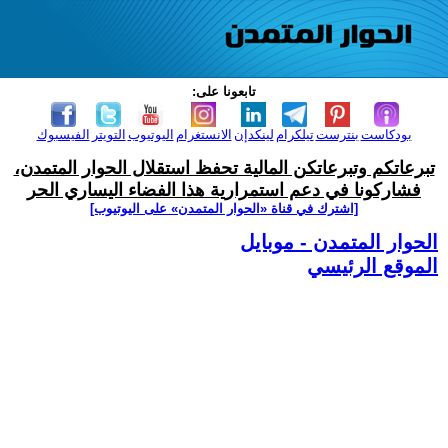
تابعونا على:
بودكاست
بنترست
تيلكرام
لينكدإن
الانستغرام
اليوتيوب
التويتر
الفيسبوك
تبرعاتكم وتبرعاتكن المالية تحفظ استقلال الحوار المتمدن،
فشاركونا في دعم استمرارية هذا الفضاء اليساري الحر
[اشترك في قناة ‫«الحوار المتمدن» على اليوتيوب]
الحوار المتمدن - موبايل
الموقع الرئيسي