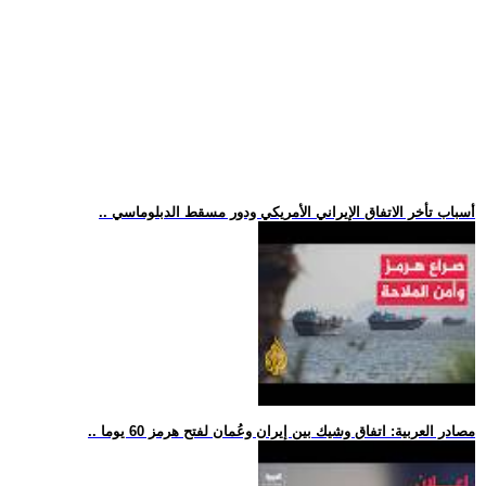
.. أسباب تأخر الاتفاق الإيراني الأمريكي ودور مسقط الدبلوماسي
.. مصادر العربية: اتفاق وشيك بين إيران وعُمان لفتح هرمز 60 يوما