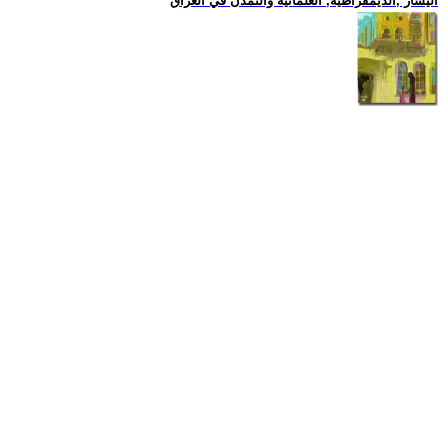
اليسار ,الديمقراطية, العلمانية والتمدن في العراق