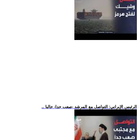
.. الرئيس الإيراني: التواصل مع المرشد -صعب جدا- حاليا