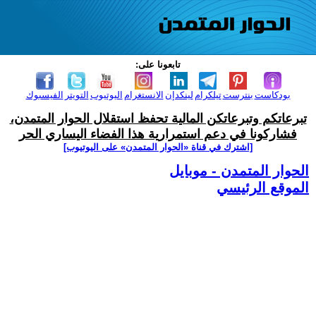
تابعونا على:
بودكاست
بنترست
تيلكرام
لينكدإن
الانستغرام
اليوتيوب
التويتر
الفيسبوك
تبرعاتكم وتبرعاتكن المالية تحفظ استقلال الحوار المتمدن،
فشاركونا في دعم استمرارية هذا الفضاء اليساري الحر
[اشترك في قناة ‫«الحوار المتمدن» على اليوتيوب]
الحوار المتمدن - موبايل
الموقع الرئيسي