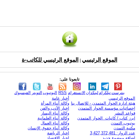
الموقع الرئيسي
الموقع الرئيسي للكاتب-ة
|
تابعونا على:
بنترست
تيلكرام
لينكدإن
الانستغرام
RSS
اليوتيوب
التويتر
الفيسبوك
الموقع الرئيسي
أخبار عامة
هيئة ادارة الحوار المتمدن - للإتصال بنا
وكالة أنباء المرأة
إحصائيات مؤسسة الحوار المتمدن
اخبار الأدب والفن
قواعد النشر
وكالة أنباء اليسار
ابرز كتاب / كاتبات الحوار المتمدن
وكالة أنباء العلمانية
يوتيوب التمدن
وكالة أنباء العمال
مكتبة التمدن
وكالة أنباء حقوق الإنسان
عدد الزوار: 3,427,372,481
اخبار الرياضة
اضافة موضوع جديد
اخبار الاقتصاد