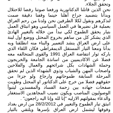
وتحقق الجلاء.
نحن الذين قاتلنا الدكتاتورية ورفعنا صوتنا رفضا للاحتلال
وبدأنا بتضميد جراح أهلنا حينما وقفنا دقيقة صمت
لنذكرهم ونقول لكلا الطرفين نحن ولدنا من رحم العراق
بعملية قل نضيرها في العمل السياسي وهو انبثاق العمل
بتيار يحقق الطموح لكي نبدأ من خلاله بالتغيير الهادئ
الذي يشكر كل من ساهم بخروج المحتل ووضع أول لبنة
على ارض العراق ينشد التعمير والبناء منه انطلقنا وبه
بدأنا ومعنا التيار المستقل الديمقراطي فكان اللقاء الذي
باركه ثوار انتفاضة العراق 1991 والقوى المتحالفه معه
فضلا عن الاكاديميين من اساتذة الجامعة والخريجون
وحملة الشهادات بكل شرائحهم والعمال والفلاحين
واصحاب المهن والشباب وذوي الشهداء الذين لم تحقق
المرحلة السابقة طموحاتهم وارجاع ولو جزءا من
حقوقهم فضلا من خرج على الدكتاتور او المحتل وطويت
صفحات جهاده بين زحمة الفساد والمفسدين ليتبوأ
الوصوليون المناصب ويكون نصيب المجاهدين الاستغفار
والدعاء بمقولتهم الازليه "إنا لله وإنا اليه راجعون" .
انبثق تيار الطموح والتغيير في 28/2/2012 من ارض بغداد
وفوقها ليشمل ارض العراق بإسرها ويلتقي بالتيار