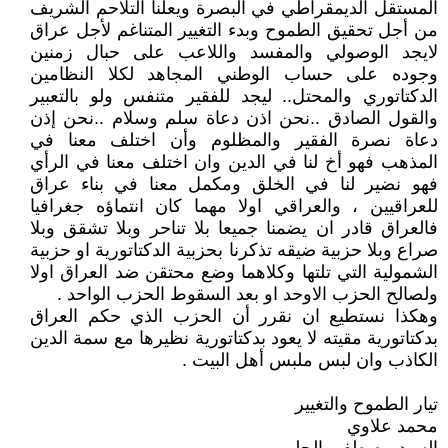
المستقل الديمقراطي في البصرة ويعلنا التلاحم الشريف
من أجل تحقيق الطموح وبدء التغيير المتناغم لأجل عراق
لايجد الوصولي والمفسد واللاعب على حبال زمنين
وجوده على حساب الوطني المجاهد لكلا النظامين
الدكتاتوري والمحتل.. ليجد للفقير متنفس ولو بالتعبير
والقول الصادق ..نحن اذن دعاة سلم وسلام ..نحن إذن
دعاة نصرة الفقير والمظلوم وأن اختلف معنا في
المذهب فهو أخ لنا في الدين وان اختلف معنا في الرأي
فهو نضير لنا في الخلق ومكمل معنا في بناء عراق
للعراقيين ، والعراقي اولا مهما كان انتماؤه جغرافيا
فالعراق قادر ان يضمنا جميعا بلا تناحر وبلا تشقق وبلا
صراع وبلا حزبية ضيقه تذكرنا بحزبية الدكتاتورية او حزبية
الشمولية التي تلتها وكلاهما وضع محتقن ضد العراق اولا
ولصالح الحزب الاوحد او بعد السقوط الحزب الواحد .
وهكذا نستطيع ان نقرر أن الحزب الذي حكم العراق
بدكتاتورية مقيته لا يعود بدكتاتورية نظيرها مع سمة الدين
الكاذب وان لبس ملبس أهل البيت .
تيار الطموح والتغيير
محمد علاوي