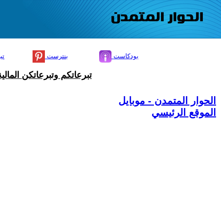
بودكاست
بنترست
تي
تبرعاتكم وتبرعاتكن المال
الحوار المتمدن - موبايل
الموقع الرئيسي