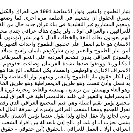
بتيار الطموح والتغيير وث
يسرق الحقوق ان يضعهم في الظلمة مرة اخرى كما وضعهم إعل
ومعهم المشاريع غير التقليدية في بناء عراق جديد خال من ال
للعراقيين ، والعراقي اولا .. ولن يكون هناك عراقي جندي مج
انهم يعودون بعالم اللغة والخطاب الدال لانهم بشر (يؤمنون بأن
الانسان هو عالم العمل على تحقيق الطموح واحداث التغيير ب
أمن تيار الطموح والتغيير ومن شاركوهم بايمان راسخ بميلاد ا
بالنموذج العراقي بدون تضخم الفردية على النحو السرطاني ا
الدكتاتورية ووقفوا ضدها بشدة الفرسان وضاعت حقوقهم م
الانحراف الاداري والوظيفي والفساد بكل اشكاله.. الخ هذا هو
إن انكار حقوق تيار الطموح والتغيير ومعهم ثوار الانتفاضة والك
يد تعمل وأذن تنصت وهو طريق الديمقراطية وهو طريق الخلاص 
الديمقراطية والتغيير في قلبه ،فالديمقراطية في العراق لي
مجتمع يؤمن بقيم اصيلة وهي قيم المجتمع العراقي الذي رفض
نقول للجميع ومعنا الشعب العراقي بإسره ان سرقة المال العام
وعي لجائع ولا عقل لجائع ولذا نقول عندما يؤمن الانسان بالعد
ينتمي لحزب الـ او للمـ او ..الخ إذن بالعدالة بين افراد ال
العراقي اولا .. العمل للعراقي ..الحقوق (أين حقوقي - حقو