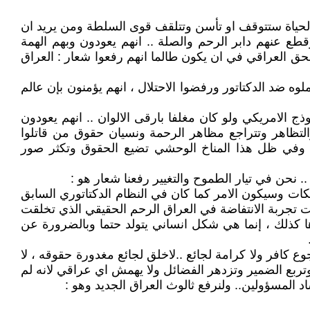
ؤمنوا يوماً بأن مياة الحياة ستتوقف او تأسن وتتلقف قوى السلطة ومن يريد ان
 عنهم دابر الرحم والصلة .. انهم يعودون وبهم الهمة
حق العراقي في ان يكون طالما انهم رفعوا شعار : العراق
لوه ضد الدكتاتور ورفضوا الاحتلال ، انهم يؤمنون بإن عالم
ج الامريكي ولو كان مغلفا بارقى الالوان .. انهم يعودون
والتظاهر وتتراجع مظاهر الرحمة ونسيان حقوق من قاتلوا
ن وفي ظل هذا المناخ الوحشي تضيع الحقوق وتكثر صور
.. نحن في تيار الطموح والتغيير رفعنا شعار هو :
ات وسيكون الامر كما كان في النظام الدكتاتوري السابق
 وأدتها القوى الاجنبية انصع مثال وظلت تجربة الانتفاضة في العراق الرحم الحقيقي الذي تخلقت
ا كذلك ، إنما هي شكل انساني يتولد حتما وبالضرورة عن
 كافر ولا كرامة لجائع ..لاخلق لجائع مغدورة حقوقه ، لا
 وتربع الضمير وتزدهر الفضائل ولا يهمش اي عراقي لانه لم
 المسؤولين.. ولنرفع ثالوث العراق الجديد وهو :