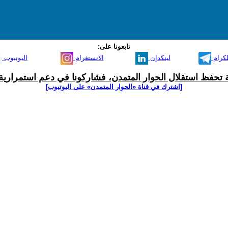
تابعونا على:
لكرام
لينكدإن
الانستغرام
اليوتيوب
ية تحفظ استقلال الحوار المتمدن، فشاركونا في دعم استمرارية 
[اشترك في قناة ‫«الحوار المتمدن» على اليوتيوب]