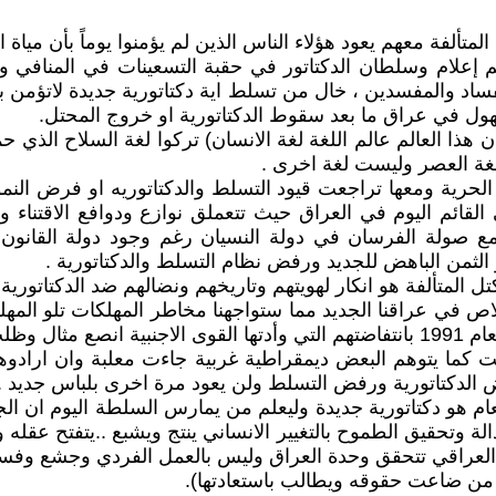
وار الانتفاضة 1991 في العراق والكتل المتألفة معهم يعود هؤلاء الناس الذين لم ي
ام وسلطان الدكتاتور في حقبة التسعينات في المنافي وقطع
فساد والمفسدين ، خال من تسلط اية دكتاتورية جديدة لاتؤمن ب
هول في عراق ما بعد سقوط الدكتاتورية او خروج المحتل.
 هذا العالم عالم اللغة لغة الانسان) تركوا لغة السلاح الذي حم
لغة العصر وليست لغة اخرى .
لحرية ومعها تراجعت قيود التسلط والدكتاتوريه او فرض النموذ
لقائم اليوم في العراق حيث تتعملق نوازع ودوافع الاقتناء 
ع صولة الفرسان في دولة النسيان رغم وجود دولة القانو
 الثمن الباهض للجديد ورفض نظام التسلط والدكتاتورية .
تل المتألفة هو انكار لهويتهم وتاريخهم ونضالهم ضد الدكتاتورية 
في عراقنا الجديد مما ستواجهنا مخاطر المهلكات تلو المهلك
وهو الغاء وتهميش من يريدون تهميشه والغاءه وتجربة ثورة العام 1991 بانتفاضتهم التي
ست كما يتوهم البعض ديمقراطية غربية جاءت معلبة وان ارادوه
 الدكتاتورية ورفض التسلط ولن يعود مرة اخرى بلباس جديد .
 هو دكتاتورية جديدة وليعلم من يمارس السلطة اليوم ان الجوع
الة وتحقيق الطموح بالتغيير الانساني ينتج ويشبع ..يتفتح عقله
شعب العراقي تتحقق وحدة العراق وليس بالعمل الفردي وجشع وفساد
ق من ضاعت حقوقه ويطالب باستعادتها).