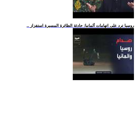
.. روسيا ترد على اتهامات ألمانيا: حادثة الطائرة المسيرة استفزاز