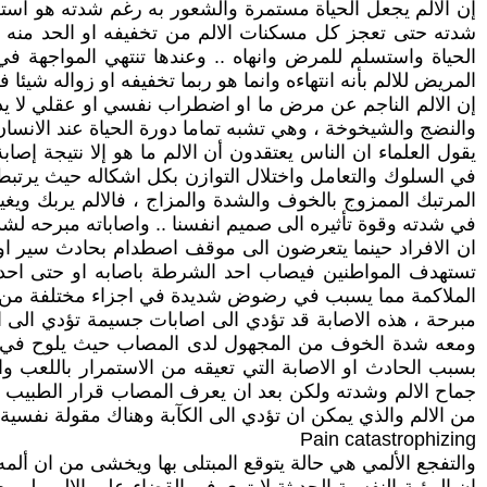
إن الالم يجعل الحياة مستمرة والشعور به رغم شدته هو استم
شدته حتى تعجز كل مسكنات الالم من تخفيفه او الحد منه فأ
الحياة واستسلم للمرض وانهاه .. وعندها تنتهي المواجهة 
المريض للالم بأنه انتهاءه وانما هو ربما تخفيفه او زواله شيئا فش
إن الالم الناجم عن مرض ما او اضطراب نفسي او عقلي لا يدا
والنضج والشيخوخة ، وهي تشبه تماما دورة الحياة عند الانسان
يقول العلماء ان الناس يعتقدون أن الالم ما هو إلا نتيجة إص
في السلوك والتعامل واختلال التوازن بكل اشكاله حيث يرتبط ا
المرتبك الممزوج بالخوف والشدة والمزاج ، فالالم يربك ويغ
في شدته وقوة تأثيره الى صميم انفسنا .. واصاباته مبرحه لشد
ان الافراد حينما يتعرضون الى موقف اصطدام بحادث سير او 
تستهدف المواطنين فيصاب احد الشرطة باصابه او حتى احد اف
الملاكمة مما يسبب في رضوض شديدة في اجزاء مختلفة من الجسم
مبرحة ، هذه الاصابة قد تؤدي الى اصابات جسيمة تؤدي الى الب
ومعه شدة الخوف من المجهول لدى المصاب حيث يلوح في ال
بسبب الحادث او الاصابة التي تعيقه من الاستمرار باللعب و
جماح الالم وشدته ولكن بعد ان يعرف المصاب قرار الطبيب الذ
من الالم والذي يمكن ان تؤدي الى الكآبة وهناك مقولة نفسية م
Pain catastrophizing
والتفجع الألمي هي حالة يتوقع المبتلى بها ويخشى من ان ألمه 