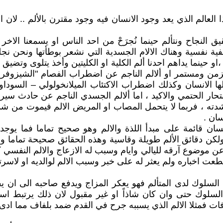
العالم الذي يعد وجود الانسان فيه وجود مقترن بالألم .. لان ا
يق النجاح ونتألم حينما نُجرَحْ من احد الناس او يسمعنا الاخ
الخفية نفسية وهناك الالام الجسدية التي نشعر بوطأتها ونحن
،او حينما يداهم احدنا ألم الكلية او الكليتين وأخذ يتلوى وتضي
من ومستمر او ألالم الناجم عن اضطراب الفصام "الشيزوفري
ملها الانسان وكذلك اضطراب الاكتئاب الميلانخولولي – السو
نتحار الحتمي والاكيد ، اما ألالم الجسدي الناجم عن حادث سير
لشدته ، فربما لا يتحمل المصاب او المريض الالم فيموت من شد
ان .
ان قائمة على مبدأ اللذة والالم وهو صحيح تماما فما يوجد با
لكن دقائق الألم طويلة وقاسية وهذه الحقائق صحيحة تماما و
ا عن موضوع آرقه لليالي وايام وسبب له الازعاج والالم الن
ت اخباره ولم يعثر له على خبر وسبب الالم لوالديه او لاسرته او 
وك لدى المتألم فهو يعكر المزاج ويدفع صاحبه الى ان يفق
السلوك حتى وان كان شاذاً او غير مقبول لان ذلك يرتبط اس
رفات فمثلا الالم الذي يسببه جرح في القدم ضمد بلفاف مما ادى