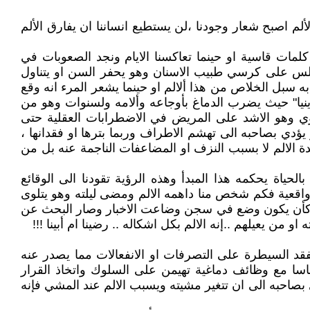
لألم اصبح شعار وجودنا ،لن يستطيع انساننا ان يفارق الألم
ر كلمات قاسية او حينما تعاكسنا الايام ونجد الصعوبات في
 نجلس على كرسي طبيب الاسنان وهو يحفر السن او يتناول
ق به سبل الخلاص من هذا ألالم او حينما يشعر المرء انه وقع
نيا" حيث يضرب الدماغ بأوجاعه وألامه ولسنوات وهو من
داوي وهو الاشد على المريض في الاضطرابات العقلية حتى
 يؤدي بصاحبه الى تهشم الاطراف وربما بترها او فقدانها ،
ة الالم لا بسبب النزف او المضاعفات الناجمة عنه بل من
لحياة يحكمه هذا المبدأ وهذه الرؤية تقودنا الى الوقائع
واقعية فكم شخص منا داهمه الالم ومضى ليلته وهو يتلوى
فسي كأن يكون وضع في سجن وضاعت الاخبار وصار البحث عن
من يعيلهم ..إنه الالم بكل اشكاله .. رضينا ام أبينا !!!
د السيطرة على التصرفات او الانفعالات مما يصدر عنه
اسا مع وظائف دماغية تهيمن على السلوك واتخاذ القرار
 بصاحبه الى ان تتغير مشيته ويسبب الالم عند المشي فإنه