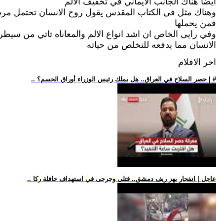
ايضا هناك الجانب الايماني في تخفيف الالم
وهناك مثل في الكتاب المقدس يقول روح الانسان تحتمل مرضه
فمن يحملها
وفي رايى الخاص ان اشد انواع الالم والمعاناه تاتي من سيطر
الانسان مما يدفعه للتخلص من حياته
اخر الافلام
.. حصر السلاح في العراق.. هل يملك رئيس الوزراء أوراق الحسم؟ | #
.. عاجل | انفجار يهز ريف دمشق.. قتلى وجرحى في استهداف حافلة ركا