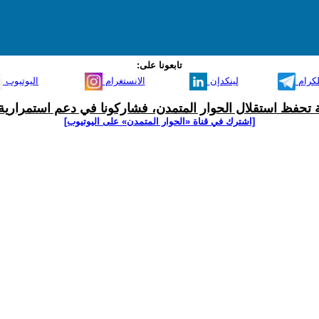
تابعونا على:
لكرام
لينكدإن
الانستغرام
اليوتيوب
ية تحفظ استقلال الحوار المتمدن، فشاركونا في دعم استمرارية 
[اشترك في قناة ‫«الحوار المتمدن» على اليوتيوب]