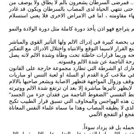
لم .. فمرضى السرطان يشعرون بألم لا يطاق ولا يوصف من
 حتى تنتهي الحياة لدى المصاب بالسرطان ويكون قد غادر
ء مقاومته ، اما في الامراض الاخرى فلا يعني استسلام
راجع فهو اذن يأخذ دورة كاملة مثل دورة الولادة والنمو
 بحصة كبيرة في إدراك الالم ولها التأثير القوي والمباشر
ار لاسيما التوقع والانتباه واختلال الادراك مع التفكير
ضحه وربما قرارات خاطئة تحت وطأة وشدة الالم لانه يصل
برحة الناجمة عن شدة الالم وقسوته.
معارك او الشرطة التي تطارد مجموعة خارجة على القانون
 ملاعب كرة القدم او السلة او لعبة التنس او مباريات
قف وزوال المواجهة فتظهر الاصابة ويشعر صاحبها بالالام
ظهر تأثيرها مباشرة إلا بعد ان ترتفع شدة الالم ووتيرته
ط النفسي "الضغوط الناجمة من فقدان جزء من الجسد"
، ان هذه الهواجس والمخاوف التي تسبق قرار الطبيب تكبح
لذي لا يطيقه المصاب وهذا ما سماه علماء النفس المعاناة
جع او التفجع الألمي
مله بل قد يزداد سوءاً.