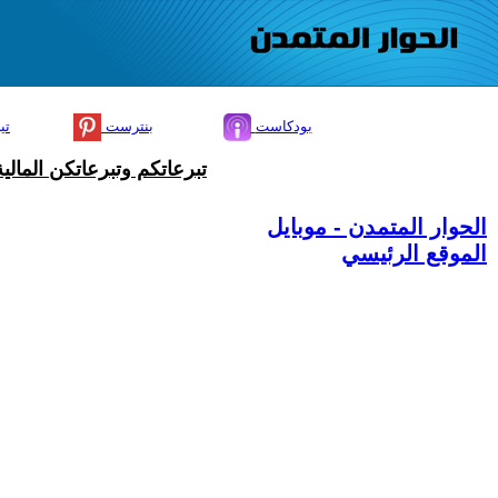
بودكاست
بنترست
تي
تبرعاتكم وتبرعاتكن المال
الحوار المتمدن - موبايل
الموقع الرئيسي