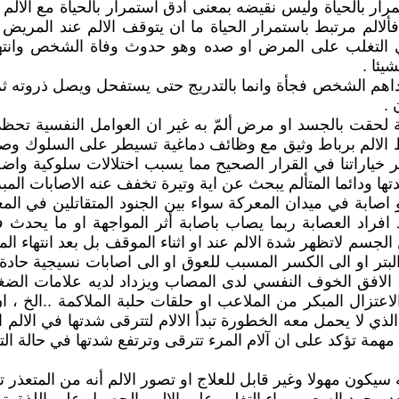
رار بالحياة وليس نقيضه بمعنى ادق استمرار بالحياة مع الأ
لالم مرتبط باستمرار الحياة ما ان يتوقف الالم عند المريض
في التغلب على المرض او صده وهو حدوث وفاة الشخص وانتها
يئا .
هم الشخص فجأة وانما بالتدريج حتى يستفحل ويصل ذروته ثم يت
 .
ابة لحقت بالجسد او مرض ألمّ به غير ان العوامل النفسية تحظى
لالم برباط وثيق مع وظائف دماغية تسيطر على السلوك وصنع القر
ير خياراتنا في القرار الصحيح مما يسبب اختلالات سلوكية وا
تها ودائما المتألم يبحث عن اية وتيرة تخفف عنه الاصابات الم
اصابة في ميدان المعركة سواء بين الجنود المتقاتلين في ال
راد العصابة ربما يصاب باصابة أثر المواجهة او ما يحدث في
 لاتظهر شدة الالم عند او اثناء الموقف بل بعد انتهاء المو
تر او الى الكسر المسبب للعوق او الى اصابات نسيجية حادة لاي
افق الخوف النفسي لدى المصاب ويزداد لديه علامات الضغ
الاعتزال المبكر من الملاعب او حلقات حلبة الملاكمة ..الخ 
ي لا يحمل معه الخطورة تبدأ الالام لتترقى شدتها في الالم ا
همة تؤكد على ان آلام المرء تترقى وترتفع شدتها في حالة التف
سيكون مهولا وغير قابل للعلاج او تصور الالم أنه من المتعذر تح