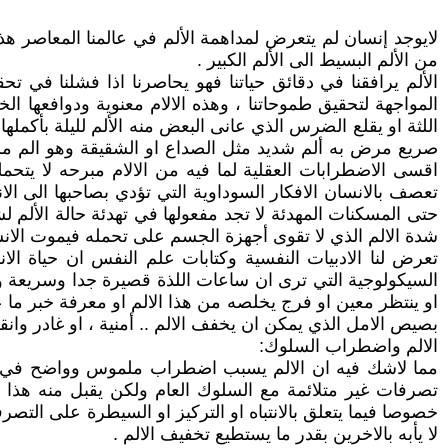
لايوجد إنسان لم يتعرض لمداهمة الألم في عالمنا المعاصر هذا 
من الألم البسيط الى الألم الكبير .
الألم يرافقنا في دقائق حياتنا فهو يحاصرنا اذا فشلنا في تحق
المواجهة لتحقيق طموحاتنا ، وهذه الالام معنوية ودوافعها 
اللثة او يقلع الضرس الذي عانى البعض منه الألم لليلة بأكملها 
صريع مرض به ألم شديد مثل الصداع او الشقيقة وهو الم مز
اقسى الاضطرابات العقلية لما فيه من الالام مبرحه لا يتح
تعصف بالانسان الافكار السوداوية التي تؤدي بصاحبها الى الا
حتى المسكنات المهدئة لا تجد مفعولها في تهدئة حالة الألم 
شدة الالم الذي لا تقوى أجهزة الجسم على تحمله فيموت الانس
تعرض لنا الادبيات النفسية وكتابات علم النفس ان حياة الانس
السيكولوجية التي ترى ان ساعات اللذة قصيرة جدا وسريعة و
او ينتظر معين او فرج يخلصه من هذا الالم او معرفة خبر م
بصيص الامل الذي يمكن ان يخفف الالم .. أمنية ، او غادر وانقطع
الالم واضطراب السلوك:
مما لاشك فيه ان الالم يسبب اضطراب ملموس وواضح في السل
تصرفات غير متلائمة مع السلوك العام ولكن يقبل منه هذا 
خصوصا فيما يتعلق بالانتباه او التركيز او السيطرة على التص
لا يأبه بالاخرين بقدر ما يستطيع تخفيف الالم .