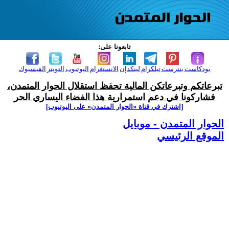
تابعونا على:
بودكاست
بنترست
تيلكرام
لينكدإن
الانستغرام
اليوتيوب
التويتر
الفيسبوك
تبرعاتكم وتبرعاتكن المالية تحفظ استقلال الحوار المتمدن،
فشاركونا في دعم استمرارية هذا الفضاء اليساري الحر
[اشترك في قناة ‫«الحوار المتمدن» على اليوتيوب]
الحوار المتمدن - موبايل
الموقع الرئيسي