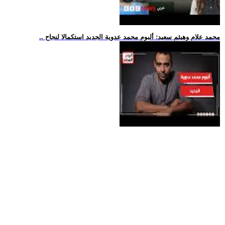
.. محمد علام وهيثم سعيد: ألبوم محمد عدوية الجديد استكمالا لنجاح