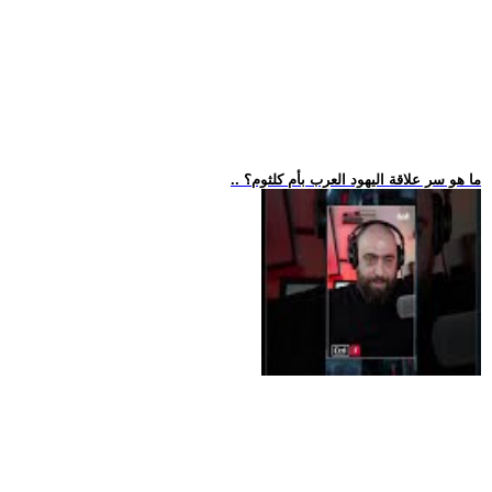
.. ما هو سر علاقة اليهود العرب بأم كلثوم؟