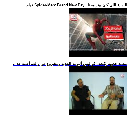
.. فيلم Spider-Man: Brand New Day | البداية اللي كان بيتر محتا
.. محمد عدوية يكشف كواليس ألبومه الجديد ومشروع عن والده أحمد عد