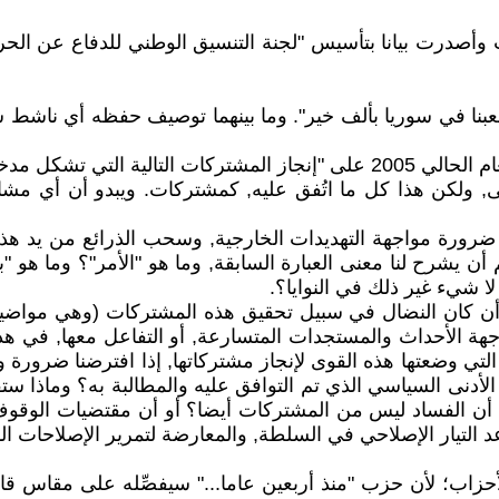
ت وأصدرت بيانا بتأسيس "لجنة التنسيق الوطني للدفاع عن ال
عام وشعبنا في سوريا بألف خير". وما بينهما توصيف حفظه أي ن
ا وجوهريا لأي إصلاح".
, ولكن هذا كل ما اتُفق عليه, كمشتركات. ويبدو أن أي م
ضرورة مواجهة التهديدات الخارجية, وسحب الذرائع من يد هذا 
 أن يشرح لنا معنى العبارة السابقة, وما هو "الأمر"؟ وما هو
ا شيء غير ذلك في النوايا؟.
ف أن كان النضال في سبيل تحقيق هذه المشتركات (وهي مواضي
تي وضعتها هذه القوى لإنجاز مشتركاتها, إذا افترضنا ضرورة و
برنامج الحد الأدنى السياسي الذي تم التوافق عليه والمطالبة به؟ و
 أن الفساد ليس من المشتركات أيضا؟ أو أن مقتضيات الوقو
اعد التيار الإصلاحي في السلطة, والمعارضة لتمرير الإصلاحات
لأحزاب؛ لأن حزب "منذ أربعين عاما..." سيفصِّله على مقاس ق