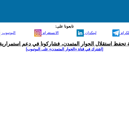
تابعونا على:
لكرام
لينكدإن
الانستغرام
اليوتيوب
ية تحفظ استقلال الحوار المتمدن، فشاركونا في دعم استمرارية 
[اشترك في قناة ‫«الحوار المتمدن» على اليوتيوب]