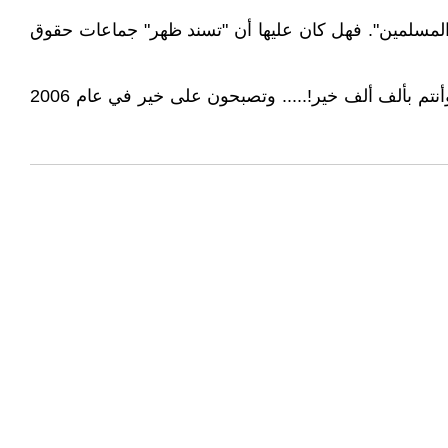
ان المسلمين". فهل كان عليها أن "تسند ظهر" جماعات حقوق
وكوني من أفراد الشعب السوري, وعملا بمعروف رد التحية بأحسن منها, أقول لكم شكرا على كل هذه الوعود, وكل عام وأنتم بألف ألف خير!..... وتصبحون على خير في عام 2006