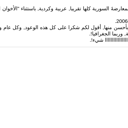
عارضةَ السورية كلها تقريبا, عربية وكردية, باستثناء "الأخو
 وربما الجغرافيا!.
ااااااااااااااااااا شيء!.