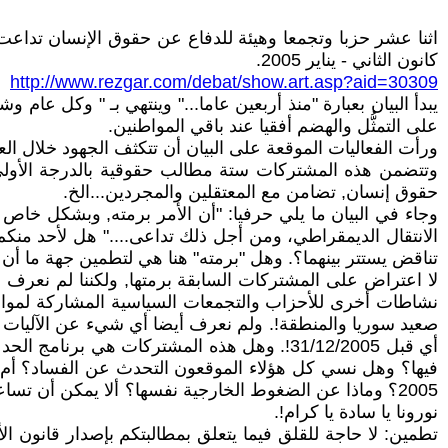
اثنا عشر حزبا وتجمعا وهيئة للدفاع عن حقوق الإنسان تداع
كانون الثاني - يناير 2005.
http://www.rezgar.com/debat/show.art.asp?aid=30309
يبدأ البيان بعبارة "منذ أربعين عاما..." وينتهي بـ " وكل 
على التمثُّل والهضم أفقيا عند باقي المواطنين.
ورأت الفعاليات الموقعة على البيان أن تتكثف الجهود خلال العام الحالي 2005 على "إنجاز المشتركات التالية التي تشكل مدخلا أساسي
وتتضمن هذه المشتركات ستة مطالب حقوقية بالدرجة الأولى
حقوق إنسان, تضامن مع المعتقلين والمجردين...الخ.
وجاء في البيان ما يلي حرفيا: "أن الأمر برمته, وبشكل خاص 
الانتقال الديمقراطي، ومن أجل ذلك تداعى...." هل لأحد منكم
تناقض يستتر بينهما؟. وهل "برمته" هنا هي لتطمين جهة ما أن ل
لا اعتراض على المشتركات السابقة برمتها, ولكننا لم نعر
صعيد سوريا والمنطقة!. ولم نعرف أيضا أي شيء عن الآليات ال
أي قبل 31/12/2005!. وهل هذه المشتركات هي 
فيها؟ وهل نسي كل هؤلاء الموقعون التحدث عن الفساد؟ أم
2005؟ وماذا عن الضغوط الخارجية نفسها؟ ألا يمكن أن تس
نورونا يا سادة يا كرام!.
تطمين: لا حاجة للقلق فيما يتعلق بمطالبتكم بإصدار قانون ا