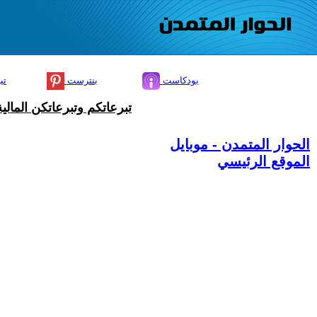
بودكاست
بنترست
تي
تبرعاتكم وتبرعاتكن المال
الحوار المتمدن - موبايل
الموقع الرئيسي