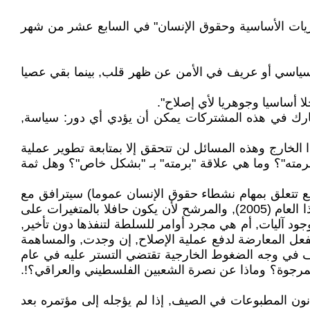
حريات الأساسية وحقوق الإنسان" في السابع عشر من شهر
اشط سياسي أو عريف في الأمن عن ظهر قلب, بينما بقي عصيا
شارك في هذه المشتركات يمكن أن يؤدي أي دور: سياسة,
الخارج وهذه المسائل لن تتحقق إلا بمتابعة تطوير عملية
 "برمته"؟ وما هي علاقة "برمته" بـ "بشكل خاص"؟ وهل ثمة
ع تتعلق بمهام نشطاء حقوق الإنسان عموما) سيترافق مع
نشاطات أخرى للأحزاب والتجمعات السياسية المشاركة لمواجهة الأحداث والمستجدات المتسارعة, أو التفاعل معها, في هذا العام (2005), والمرشح لأن يكون حافلا بالمتغيرات على
جود آليات, أم هي مجرد أوامر للسلطة لتنفذها دون تأخير,
ماذا ستفعل المعارضة لدفع عملية الإصلاح, إن وجدت, والمساهمة
ف في وجه الضغوط الخارجية تقتضي التستر عليه في عام
 المرجوة؟ وماذا عن نصرة الشعبين الفلسطيني والعراقي؟!.
انون المطبوعات في الصيف, إذا لم يؤجله إلى مؤتمره بعد