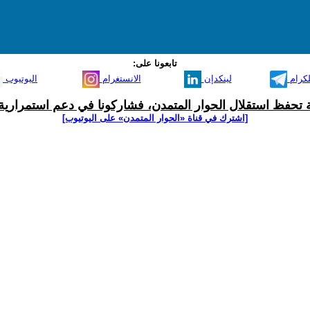
تابعونا على:
لكرام
لينكدإن
الانستغرام
اليوتيوب
ية تحفظ استقلال الحوار المتمدن، فشاركونا في دعم استمرارية 
[اشترك في قناة ‫«الحوار المتمدن» على اليوتيوب]