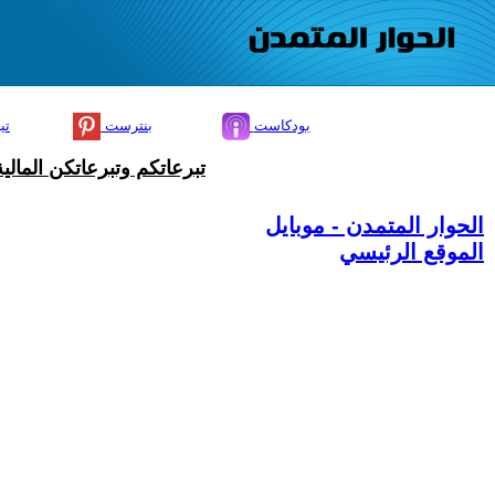
بودكاست
بنترست
تي
تبرعاتكم وتبرعاتكن المال
الحوار المتمدن - موبايل
الموقع الرئيسي