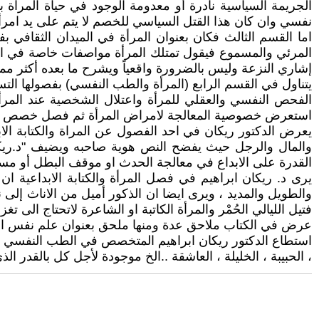
الجريمة السياسية نادرة أو معدومة الوجود في حياة المراة
نفسي وان كان هذا القتل السياسي للخصم لا يتم على يد امرأة إ
اما القسم الثالث فكان بعنوان المرأة في الميدان الثقافي بف
المرئي والمسموع فيقول تمتلك المرأة مواصفات خاصة في التع
إشاري النزعة وليس بالضرورة واقعياً ويشرح ما بعده أكثر مما
يتناول في القسم الرابع (المرأة والطب النفسي) بفصولها الت
الفحص النفسي والعقلي للمرأة واعتلال الشخصية عند المرأ
استعرض خصوصية المعالجة لامراض المرأة ثم فصل خصص عن المر
يعرض الدكتور ريكان في احد الفصول عن المراة والكتابة الابد
والمال والرجل حيث يفضح النص هوية صاحبه ويضيف "د.ريكان
القدرة على الابداع في معالجة الحدث او موقف البطل أو مس
يرى د. ريكان ابراهيم في فصل المرأة والكتابة الابداعية 
والطويل والمديد ، ويرى ايضا ان الذكور أميل من الاناث إلى 
فتيل الليالي الحُمْر والمرأة الكاتبة او الشاعرة لاتحتاج الى ت
عرض في الكتاب ملاحق عدة ومنها ملحق بعنوان علم نفس الم
استطاع الدكتور ريكان ابراهيم المتخصص في الطب النفسي في محا
، الحبيبة ، الخليلة ، العاشقة ..الخ موجودة لأجل كل بالقدر ال