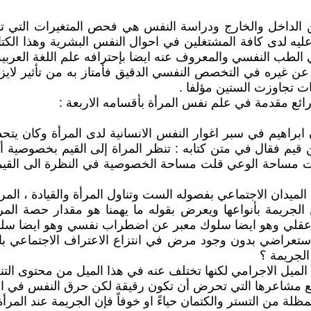
داخل والخارج ودراسة النفس هي فحص المتغيرات التي تشكل
 عليه لدى كافة المشتغلين في احوال النفس البشرية وهذا ال
لطب النفسي والمعروف عنه ايضا بإحترافه علم اللغة العربية و
لف عن غيره في التخصص النفسي الدقيق فأمتاز به من تأثير لا
ت تجاوزت الستين مؤلفا .
ائع مقدمة في علم نفس المرأة بأقسامه الاربعة :
 ابراهيم في سبر اغوار النفس الانسانية لدى المرأة وكان يتحد
يم فقال في متن كتابه : تنظر المراة إلى القيم بخصوصية 
دت مساحة الوعي قلت مساحة الخصوصية في النظرة الى القيمة
ميدان الاجتماعي بفصوله الست وتناول المرأة والقيادة ، المرأة
لجريمة بأنواعها ويعرض بقوله ما يهمنا هو مقدار حصة ال
قلي وهو ايضا سلوك معبر عن اضطراب نفسي وهو ايضا سلوك مع
ستعراضي بدون وجود مرض في انتزاع الاعتراف الاجتماعي باه
الجريمة ؟
يل الاجرامي لكنها تختلف عنه في هذا الميل من محتوى التنفيذ
فى مع مشاعرها التي تحرض أن تكون رقيقة لكن حرق النفس في ا
بمظلة من التستر والكتمان حياءً او خوفاً فإن الجريمة عند المر