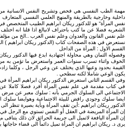
مهمة الطب النفسي هي فحص وتشريح النفس الانسانية من ال
داخلية وخارجية بالطريقة والمنهج العلمي النفسي المتعارف
نفس المرأة" هو للدكتور ريكان ابراهيم الطبيب المتخصص في ا
الشعريه فضلا عن ما كتب باحتراف لانبالغ اذا قلنا انه اخت
علم نفس القانون والعدوان وعلم نفس العرب ..الخ من مؤلفا
نستعرض في هذه الصفحات كتاب (الدكتور ريكان ابراهيم ) الر
القسم الاول : المرأة من الداخل
وفصوله الثمان وهي محاولة اجتهادية ابدع فيها الدكتور ريكان
الخوف واثناء تسرب سنوات العمر واستعرض ما تؤمن به من ق
القيمة بحدود وعيها الذي يختلف عن وعي الرجل ، وكلما زا
يكون الوعي شاملا لكنه سطحي .
وفي القسم الثاني استعرض الدكتور ريكان ابراهيم المرأة في ال
في كتاب مقدمة في علم نفس المرأة أفرد فصلا كاملا عن ا
الاجتماعي الى السلوك الجرمي بأنه : سلوك معبر عن مرض ع
ايضا سلوك وجودي رافض للبيئة الاجتماعية وهوايضا سلوك ا
الدكتور ريكان ابراهيم :أين تقف المرأة وبأية بصيرة تنظر الى 
إن المرأة المريضة في العقل أو النفس تستوي مع الرجل في الم
إن المرأة اليافعة لاتميل الى جريمة الحرائق لان ذلك يتنا
يرى د. ريكان ابراهيم ان المرأة تميل دائماً الى قضاء حاجاتها 