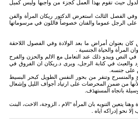
الدول حيث تقوم بهذا العمل كجزء من واجبها وليس كميل
عية وفي الفصل الثالث استعرض الدكتور ريكان المرأة والفن
ه على الرجل عموما والفنان خصوصاً فاللون في مرسوماتها
كان بعنوان أمراض ما بعد الولادة وفي الفصول اللاحقة
 المرأة والحياة الجنسية .
 في النص ويبدو ذلك عند التعامل مع الالم والحزن والفرح
د والعبث في كتابة الرجل، ويرى د.ريكان ان الفروق في
س على جنسه.
هزج والمنسرح وتنفر من بحور النفس الطويل كبحر البسيط
ل لأنها من ضمن المحرضات على ارتياد أجواف الليل وإشعال
وسيلة باتجاه الُمستهدَف.
 يتعين التنويه بان المرأة "الام ، الزوجة، الاخت، البنت
لا نحو إدراكه اياه .