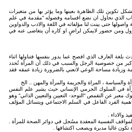
 تكوين تلك الظاهرة بعينها وما يؤثر بها من متغيرات
كتاب الذي نحاول ان نضع اقسامه وفصوله "مقدمة في علم
اصولها حتى بينت لنا مؤلفاته في اللغة والادب والدواوين
يزول ومن حضور لايمكن لراضٍ او كاره أن يتغاضى عنه في
ث بلغة العارف الذي افصح عما يدور بنفسها فتناولها اثناء
أكبر من خصوصية الرجل والسبب في ذلك أن المرأة تُحدد
 وزيادة مساحة الوعي لاتعني بالضرورة زيادة عمقه فقد
 والسياسة ، المراة والجريمة والمرأة والمهن .. الخ
مرأة في السلوك الجرمي الإنساني حيث يشير علم النفس
بر عن التقمص "التوحد- التعيين والتعيين الذاتي" وهو
مية الفرد الفاعل في السلم الاجتماعي ويتسائل المؤلف
 والاداء .
لمواقف النفسية المعقدة مسُجل في دوائر الصحة للمرأة .
أة تكون غالبا مدبرة ويصعب اكتشافها .