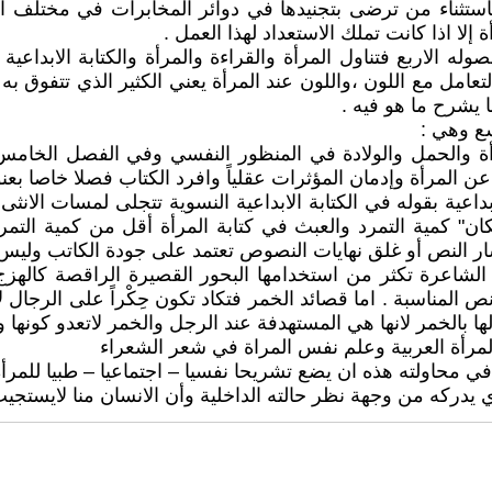
 باستثناء من ترضى بتجنيدها في دوائر المخابرات في مختلف 
لا اذا كانت تملك الاستعداد لهذا العمل .
صوله الاربع فتناول المرأة والقراءة والمرأة والكتابة الابدا
امل مع اللون ،واللون عند المرأة يعني الكثير الذي تتفوق ب
 يشرح ما هو فيه .
سع وهي :
ة والحمل والولادة في المنظور النفسي وفي الفصل الخامس 
أة وإدمان المؤثرات عقلياً وافرد الكتاب فصلا خاصا بعنوان
اعية بقوله في الكتابة الابداعية النسوية تتجلى لمسات الانثى
" كمية التمرد والعبث في كتابة المرأة أقل من كمية التمر
ار النص أو غلق نهايات النصوص تعتمد على جودة الكاتب ولي
ان الشاعرة تكثر من استخدامها البحور القصيرة الراقصة كال
نص المناسبة . اما قصائد الخمر فتكاد تكون حِكْراً على الرجا
غزلها بالخمر لانها هي المستهدفة عند الرجل والخمر لاتعدو كونها 
رأة العربية وعلم نفس المراة في شعر الشعراء
ولته هذه ان يضع تشريحا نفسيا – اجتماعيا – طبيا للمرأة وهنا
ذي يدركه من وجهة نظر حالته الداخلية وأن الانسان منا لايستجيب إ