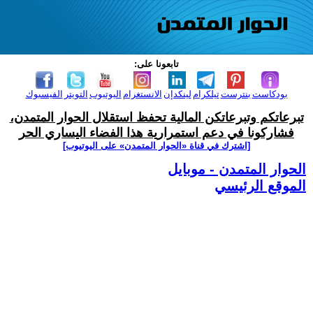
تابعونا على:
بودكاست
بنترست
تيلكرام
لينكدإن
الانستغرام
اليوتيوب
التويتر
الفيسبوك
تبرعاتكم وتبرعاتكن المالية تحفظ استقلال الحوار المتمدن،
فشاركونا في دعم استمرارية هذا الفضاء اليساري الحر
[اشترك في قناة ‫«الحوار المتمدن» على اليوتيوب]
الحوار المتمدن - موبايل
الموقع الرئيسي