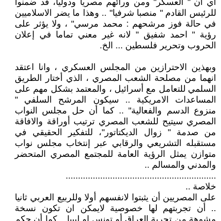
أي ان " العسكر" ومن ورائهم مصريا ودوليا، قد ضمنوا
للرئيس القادم " منصبا شرفيا" .. وهذا ما يضر الاسلاميين
في حالة فوز مرشحهم : محمد مرسي" ، ولا يؤثر على
رؤية " احمد شفيق " لانه غير معني تماما في إعلان
الحروب وتحرير فلسطين ... الخ.
وبهذين الاحترازين من المجلس العسكري ، وانا اعتقد
انهما من مصلحة الشعب المصري ، الذي أختار الطريق
السلمي للتعامل مع أسرائيل ، والمعتمد بشكل مهم على
المساعدات الامريكية .. سيكون المرشح السلفي "
منزوع الدسم والفعالية" .. كما أن حل مجلس النواب
المصري سيتيح للشعب المصري ترتيب أوراقة والافاقة
من صدمة " زوال الديكتاتور"، للتفكير الحقيقي في
مستقبله التشريعي والرقابي عبر إنتخاب مجلس نواب
متوازن يمثل الرؤية العامة للمجتمع المصري المتحضر
والمدني والمسالم ..
.............................................................
خلاصة ..
على المصريين أن يثبتوا لانفسهم أولا وللربيع العربي ثانيا
.. أن تجربتهم لها خصوصية لايمكن ان تكون نسخة
مشوهة من تجربة العراق أو تونس او ليبيا .. كما أن حكم