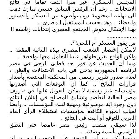
المجلس العسكري غير مبرأ الذمة تماما في نتائج
الانتخابات .. رغم أن الرئيس السابق حسني مبارك ذهب
الى نهايته المحتومة دون تواطيء بين العسكر والدستور
والقضاء .. وهذ يحسب للمستقبل المصري ..
بهذا الإشكال يخوض المجتمع المصري إنتخابات رئاسته !!
...................
من يفوز العسكر أم اللحى!؟.
لايمكن إختصار الشعب المصري بهذه الثنائية المقيتة ..
ولكن الواقع يفرز ظواهر علينا التعامل معها بواقعية ..
وبما أن الحديث عن فوز أحد قطبي الرحى في مصر
لرئاسة الجمهورية يدخل في باب الاحتمالات والظن ،
لعدم صدور تقرير رسمي من المحكمة المختصة بأصدار
قرارات النتائج .. كما ان التوقعات التي أصدرتها
مؤسسات غير رسمية لا يمكن التعويل عليها في ظروف
مصر الحالية لتعاضد وتشابك المصالح في إعلان النتائج
دون وجود ايّة موضوعية ومهنية لتلك المؤسسات .. وأيضا
لغياب الخبرة الكافية لمؤسسات استطلاع الرأي العام
العربي للتوقع أو البت في النتائج .
لذا سيبقى منصب رئيس مصر غامضا حتى النطق
الرسمي بأسمه وصفته ..
ومهما يكن من أمر النتيجة، على الشعب المصري أن