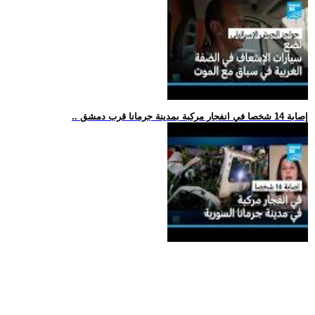
.. إصابة 14 شخصا في انفجار مركبة بمدينة جرمانا قرب دمشق