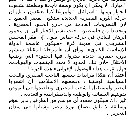
" مبارك" لا يمكن ان يكون وصفة ناجحة ومطمئة لشعوب
الجوار ومنها " اسرائيل " وأمريكا كما يعتقدون ، بل ان
حركة الثورة المصرية الجديدة ستكون لمصر الجميع ..
لان التصريحات القادمة من خارج الحدود المصرية ،
وتحديدا من فلسطين ، حيث تشير الاخبار الى أن محمود
الزهار القيادي في حركة حماس يقول "إن مقر المجلس
التشريعي في مدينة غزة «سيكون عاصمة الدولة
الإسلامية الكبرى». ورأى أن «المرحلة المقبلة ستشهد
دورة حضارية جديدة ستزول فيها الحدود» التي وضعها
الاحتلال «لأن تلك الحدود لا تحدد الجنسيات والهويات».
فهل يقرب هذا «الوصول الإخواني» هذه الدولة؟..
أعتقد أن هكذا مزايدات سيعيها الناخب المصري والنخب
السياسية الوطنية ، وبضمنهم الاسلاميين أن انتصروا
لمصر ولمستقبل الشعب المصري وتعاضدوا في النهوض
بدولتهم العلمانية والوطنية والديمقراطية والتعددية .
غير ذاك سيكون صعود أي مرشح من الطرفين نذير شؤم
وسابقة لا تليق بصناع ثورة مصر وشبابها في ميدان
التحرير ..