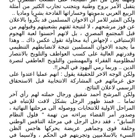
يتقبل الأمر بروح وطنية ويتجنب تجارب الكثير من أمثلة
الربيع العربي بدمويتها وخساراتها الفادحة بشريا وماديا ..
ولكن المثير للامر أن الاخوان المسلمين قد بكّروا بالاعلان
عن فوز مرشحهم ، لا لنتيجة ثقتهم بشعبيتهم وقبولهم من
قبل المجتمع المصري ، بل لانهم أحسنوا لعبة الهجوم
الإستباقي ، لإجهاض أية محاولة تقول عكس ذاك .. وهذا
ما يجيده الاخوان المسلمين نتيجة لانضابطهم التنظيمي
وقدرتهم العالية على كسب العواطف والتلويح بالانتصار
لمظلومية الفقراء والمهمشين والتلويح العاطفي لنصرة
الدين .. وربما رمي اليهود في البحر!!.
ولكن الوجه الاخر للحقيقة يقول : انهم عمليا اعتدوا على
حق غرمائهم في المشاركة الانتخابية قبل الاستحقاق
الرسمي لاعلان النتائج.
ولكن المرشح أحمد شفيق ورجال حملته لهم رأي آخر
تماما .. فمنذ ظهور الرجل بشكل لافت للإنتباه في
المراحل الاولية للانتخابات ووصوله الى مرحلتها النهائية ،
وصدور أمر القضاء ببراءته من تهمة " فلول النظام
السابق" ، فقد دخل الرجل في مرحلة التنافس الوطني
وخلفة قوى وجماهير عريضة يحركها هاجس الظن
السيء بالاسلاميين وتجربتهم في الحكم ، ولاسيما في