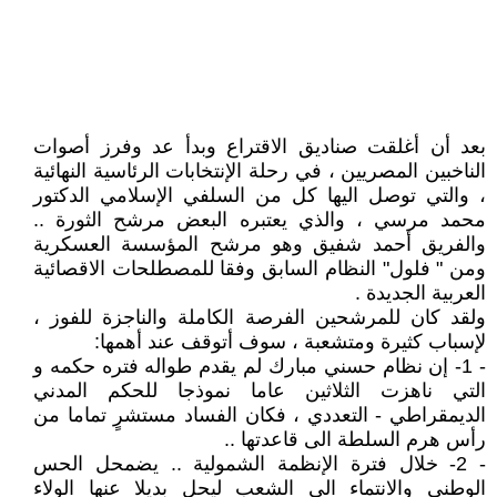
بعد أن أغلقت صناديق الاقتراع وبدأ عد وفرز أصوات
الناخبين المصريين ، في رحلة الإنتخابات الرئاسية النهائية
، والتي توصل اليها كل من السلفي الإسلامي الدكتور
محمد مرسي ، والذي يعتبره البعض مرشح الثورة ..
والفريق أحمد شفيق وهو مرشح المؤسسة العسكرية
ومن " فلول" النظام السابق وفقا للمصطلحات الاقصائية
العربية الجديدة .
ولقد كان للمرشحين الفرصة الكاملة والناجزة للفوز ،
لإسباب كثيرة ومتشعبة ، سوف أتوقف عند أهمها:
- 1- إن نظام حسني مبارك لم يقدم طواله فتره حكمه و
التي ناهزت الثلاثين عاما نموذجا للحكم المدني
الديمقراطي - التعددي ، فكان الفساد مستشرٍ تماما من
رأس هرم السلطة الى قاعدتها ..
- 2- خلال فترة الإنظمة الشمولية .. يضمحل الحس
الوطني والانتماء الى الشعب ليحل بديلا عنها الولاء