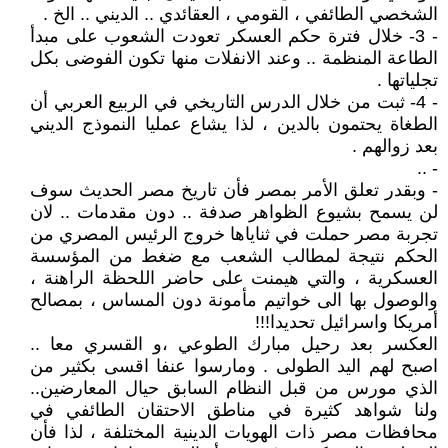
الشخصي الطائفي ، القومي ، العقائدي .. الديني .. الخ .
- 3- خلال فترة حكم العسكر تعودت الشعوب على مبدأ
الطاعة المنظمة .. وعند الانفلات منها تكون الفوضى بكل
تجلياتها .
- 4- ثبت من خلال الدرس التاريخي في الربيع العربي أن
الطغاة يحتمون بالدين ، لذا يشاع عمليا النموذج الديني
بعد زوالهم .
- ..
- وبقدر تعلق الأمر بمصر فأن تاريخ مصر الحديث سوف
لن يسمح بشيوع الظواهر صدفة .. دون مقدمات .. لان
تجربة مصر حملت في ثناياها خروج الرئيس المصري من
الحكم نتيجة لمطالب الشعب مع ضغط من المؤسسة
العسكرية ، والتي هيمنت على حاضر اللحظة الراهنة ،
والوصول بها الى خواتيم مأمونة دون المساس ، بمصالح
أمريكا واسرائيل تحديدا!!!
العكسر بعد رحيل مبارك الطوعي ،و القسري معا ..
اصبح لهم اليد الطولى . ومارسوا عنفا اقسى بكثير من
الذي مورس من قبل النظام السابق حيال المعارضين..
ولنا شواهد كثيرة في مناطق الاحتقان الطائفي في
محافظات مصر ذات الهويات الدينية المختلفة ، لذا فأن