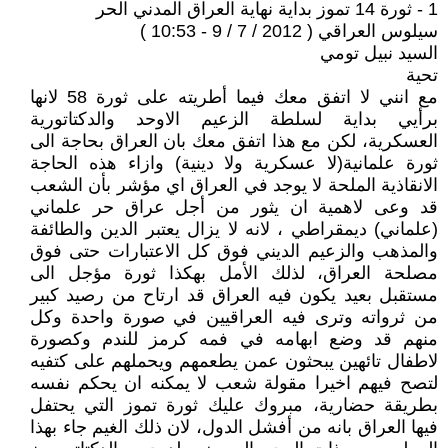
1 - ثورة 14 تموز بداية نهاية العراق المدني الحر
سيلوس العراقي ( 2012 / 7 / 9 - 10:53 )
السيد نبيل تومي
تحية
مع انني لا اتفق معك فيما أطريته على ثورة 58 لانها
برأيي بداية لسلطة الزعيم الاوحد والدكتاتورية
العسكرية، لكن مع هذا اتفق معك بان العراق بحاجة الى
ثورة علمانية(لا عسكرية ولا دينية) وازاء هذه الحاجة
الانقاذية الملحة لا يوجد في العراق اي مؤشر بأن الشعب
قد وعى لاهمية ان يثور من أجل عراق حر علماني
(علماني) ديمقراطي ، لانه لا يزال يعتبر الدين والطائفة
والمذهب والزعيم الديني فوق كل الاعتبارات حتى فوق
مصلحة العراق، لذلك الأمل بهكذا ثورة مؤجل الى
مستقبل بعيد يكون فيه العراق قد ارتاح من رصيد كبير
من ثرواته وترى فيه العراقيين في صورة واحدة وكل
منهم قد وضع ابهامه في فمه كرمز للندم وكصورة
لاطفال تائهين يبحثون عمن يطعمهم ويحملهم على كتفيه
لتصح فيهم اخيرا مقولة شعب لا يمكنه ان يحكم نفسه
بطريقة حضارية، مبروك عليك ثورة تموز التي يحتفل
فيها العراق بانه من أفشل الدول، لان ذلك الغيم جاء بهذا