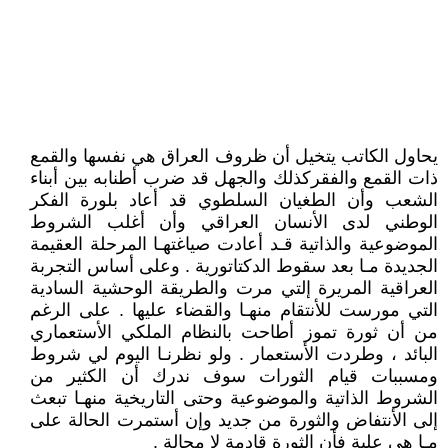
يحاول الكاتب يتخيل أن ظروف العراق هي نفسها والقمع
ذات القمع والفقركذلك والجهل قد ضرب أطنابه بين أبناء
الشعب وأن الطغيان السلطوي قد أعاد بلورة الفكر
الوطني لدى الأنسان العراقي وأن أغلب الشروط
الموضوعية والذاتية قـد أعادت صياغتهـا المرحلة العقيمة
الجديدة مـا بعد سقوط الدكتاتورية . وعلى أساس التجربة
العراقية المريرة إلتي مرت والطريقة الوحشية السادية
التي مورست للأنتقام منهـا والقضاء عليها . على الرغم
من أن ثورة تموز أطاحت بالنظام الملكي الأستعماري
البائد ، وطردت الأستعمار . ولو نظرنـا اليوم لي شروط
ومسببات قيام الثورات سوف ندرك أن الكثير من
الشروط الذاتية والموضوعية وحتى التاريخية منهـا تبعث
إلى الأنتفاض والثورة من جديد وإن أستمرت الحالة على
مـا هي علية فأن الثورة قادمة لا محالة .