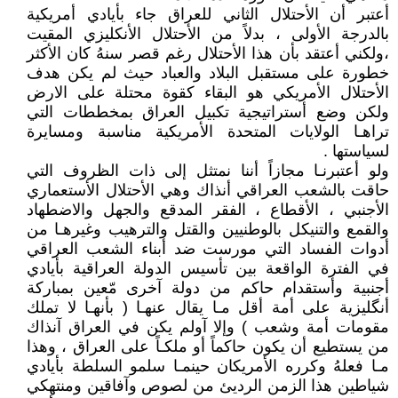
أعتبر أن الأحتلال الثاني للعراق جاء بأيادي أمريكية
بالدرجة الأولى ، بدلاً من الأحتلال الأنكليزي المقيت
،ولكني أعتقد بأن هذا الأحتلال رغم قصر سنهُ كان الأكثر
خطورة على مستقبل البلاد والعباد حيث لم يكن هدف
الأحتلال الأمريكي هو البقاء كقوة محتلة على الارض
ولكن وضع أستراتيجية تكبيل العراق بمخططات التي
تراهـا الولايات المتحدة الأمريكية مناسبة ومسايرة
لسياستها .
ولو أعتبرنـا مجازاً أننا نمتثل إلى ذات الظروف التي
حاقت بالشعب العراقي أنذاك وهي الأحتلال الأستعماري
الأجنبي ، الأقطاع ، الفقر المدقع والجهل والاضطهاد
والقمع والتنيكل بالوطنيين والقتل والترهيب وغيرهـا من
أدوات الفساد التي مورست ضد أبناء الشعب العراقي
في الفترة الواقعة بين تأسيس الدولة العراقية بأيادي
أجنبية وأستقدام حاكم من دولة آخرى مّعين بمباركة
أنگليزية على أمة أقل مـا يقال عنهـا ( بأنهـا لا تملك
مقومات أمة وشعب ) وإلا آولم يكن في العراق آنذاك
من يستطيع أن يكون حاكماً أو ملكـاً على العراق ، وهذا
مـا فعلهُ وكرره الأمريكان حينمـا سلمو السلطة بأيادي
شياطين هذا الزمن الرديئ من لصوص وآفاقين ومنتهكي