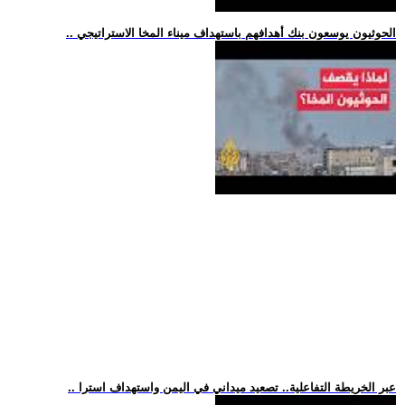
.. الحوثيون يوسعون بنك أهدافهم باستهداف ميناء المخا الاستراتيجي
.. عبر الخريطة التفاعلية.. تصعيد ميداني في اليمن واستهداف استرا