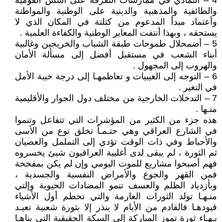
4 – التمادي في ممارسات التفرقة على أسس القومية
والطائفية والمذهبية والدينية على الوطنية والمواطنة
وأعتماد مبدأ المدعوم من كتلتة في المكان الذي لا
يستحقه ، وبهذا أنتفت المعاير الوطنية والكفاءة العلمية .
5 – أضمحلال طموحات طبقة الشباب والخريجين وغالبية
أبناء الشعب في مستقبل أفضل إلى مسألة الأمان
والهروب إلى المجهول .
6 – التوجه إلى الغيبيات و تعاظمهـا إلى درجة خيبة الأمل
في التغير .
7 – التدخلات الخارجية من مختلف دول الجوار والأقليمية
منـها .
هذه جزء من الكثير من المؤشرات التي تتفاعل وتنموا
في الشارع العراقي وهي حتـمـاً تخلق نوع من الأسى
والأحباط وفي ذات الوقت تؤدي إلى التململ والعصيان
ثم الثورة ، لم يبقى لدى أغلبية العراقيون شيئ يخسروه
فهم أصبحوا مشاريع للموت اليومي وإن لم يكن بمفخخة
فمن القهر والجوع والأمراض النفسية والجسدية ،
وبأزدياد الظلم والعسف تنمو المضادات الحيوية وإلتي
منـهـا تولد الثورات العارمة والتي تحطم أول الأشياء
قيودهـا فالقادم من الأيام لا ينذر إلا بثورة شعبية تعيـد
بـهـاء ثورة تموز المباركة إلى السكة الحقيقية التي بناهـا