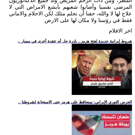
المطر، ومن ذات الرحم المريض ولد جميع الدكتاتوريون
المرضى نفسيا وأصابوا شعبهم بأبشع الامراض التي لا
علاج لها لا والله، حقنا أن نحلم مثلك لكن الاحلام والاماني
فقط في رؤسنا ولا مكان لها على الارض
اخر الافلام
.. شروط إيرانية جديدة لفتح هرمز.. بادرة حل أم عقدة أخرى في مسار
.. الحرس الثوري الإيراني: سنحافظ على هرمز حتى الاستجابة لشروطنا