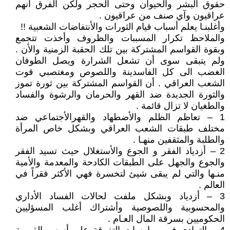
حقوق البشر والحيوان وحتى الحجر ولكن الفرق أنهم
عراقيون وآي صنف من عراقيون .
وأغلبنـا يعلم أسباب قيام الثورات والأنتفاضات الشعبية !!
والملاحظ تكرار المسببات والظروف وأخذت تتجمع
وبقوة القواسم المشتركة بين تلك الحقبة الزمنية والأن .
ولم يتبقى سوى أن تشعل الشرارة ويصل الطوفان
الغضب الى كل الفاسدينة واللصوص ومغتصبي قوت
الشعب العراقي . أن القواسم المشتركة بين ثورة تموز
والثورة الجديدة ضد القهر والحرمان والرشوة والفساد
والطغيان لا تزال قائمة .
1 – تعاظم الظلم والأضطهاد والقهرالأجتماعي ضد
مختلف طبقات الشعب العراقي وبشكل خاص المرأة
والطلبة والمثقفين منهـا .
2 – أزدياد الفقر و الجوع والأستغلال حيث تسيد الفقر
والجوع والجهل على الطبقات الكادحة والمعدمة والأمية
منـها والتي لم يبقى شيئ لتخسرة فهي الأكثر فقراً في
العالم .
3 – أزدياد وبشكل ملفت لحالات الفساد الأداري
والمحسوبية واللصوصية وأشتراك أغلب المسؤليين
الحكوميين بسرقة المال العـام .