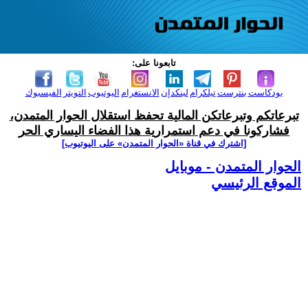
تابعونا على:
بودكاست
بنترست
تيلكرام
لينكدإن
الانستغرام
اليوتيوب
التويتر
الفيسبوك
تبرعاتكم وتبرعاتكن المالية تحفظ استقلال الحوار المتمدن،
فشاركونا في دعم استمرارية هذا الفضاء اليساري الحر
[اشترك في قناة ‫«الحوار المتمدن» على اليوتيوب]
الحوار المتمدن - موبايل
الموقع الرئيسي