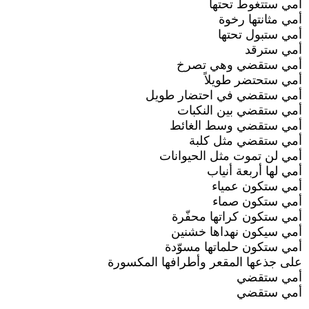
أمي ستتغوط تحتها
أمي مثانتها رخوة
أمي ستبول تحتها
أمي سترقد
أمي ستقضي وهي تصرخ
أمي ستحتضر طويلاً
أمي ستقضي في احتضار طويل
أمي ستقضي بين النكبات
أمي ستقضي وسط الغائط
أمي ستقضي مثل كلبة
أمي لن تموت مثل الحيوانات
أمي لها أربعة أنياب
أمي ستكون عمياء
أمي ستكون صماء
أمي ستكون كراتها محفّرة
أمي سيكون نهداها خشنين
أمي ستكون حلماتها مسوّدة
على جذعها المقعر وأطرافها المكسورة
أمي ستقضي
أمي ستقضي