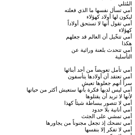
المُثلي
أمي تسأل نفسها ما الذي فعلته
ليكون لها أولاد كهؤلاء
أمي تقول أنها لا تستحق أولاداً
كهؤلاء
أمي تتخّيل أن العالم قد جعلهم
هكذا
أمي تتحدث بلعنة وراثية عن
التأسلية
أمي تأمل تعويضاً من أحد أبنائها
أمي تعتقد أن أولادها يتأسفون
سراً أنهم جعلوها تعيش
أمي ليس لديها فكرة بأنها ستعيش أكثر من حياتها
لأنها لا تريد أن يقتلوها
أمي لا تتصور ببساطة شيئاً كهذا
أمي أنانية بلا حدود
أمي تمشي على الجثث
أمي تضحك إذ تجعل مجنوناً من يجاورها
أمي لا تفكر إلا بنفسها