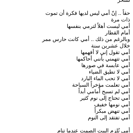
لتنتحر
حقاً .. إنّ أمي ليس لديها فكرة أن تموت
ذات مرة
أمي ليست أهلاً لترمي بنفسها
أمام القطار
وبالرغم من ذلك .. أمي كانت حارس ممر
خلال عشرين سنة
أمي تقول إني لا أفهمها
أمي تتهمني بأنني أحاكمها
أمي عابسة في صورها
أمي لا تطيق الضياء
أمي لا تحب الماء البارد
أمي تعلمت مؤخراً السباحة
أمي لم تسبح أمامي أبداً
أمي تحتاج إلى نوم كثير
أمي نومها خفيف
أمي تنهض مبكراً
أمي تفتقد إلى النوم
أمي تُلزم البيت الصمت عندما تنام