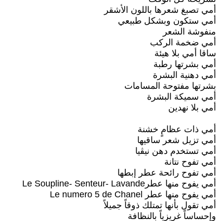
أمي تصبغ شعرها باللون الأشقر
أمي ستكون وبشكل طبيعي
منفوشة الشعر
أمي ضخمة الركب
ساقا أمي بلا هيئة
أمي بشرتها رطبة
أمي دهنية البشرة
بشرتها مفتوحة المسامات
أمي سميكة البشرة
أمي بلا نهدين
أمي ذات عظامٍ خشنة
أمي تزيل شعر ساقيها
أمي تستخدم دهن نيڤيا
أمي تفوح نتانة
أمي تفوح رائحة عطر إبطها
أمي يفوح منها عطرLe Soupline- Senteur- Lavande
أمي يفوح منها عطر Le numero 5 de Chanel
أمي تقول بأنها تمتلك ذوقاً جميلاً
وإحساساً غريزياً بالنظافة