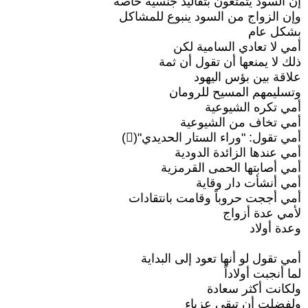
إن السود يتمتعون بتقاليد جنسية خاصة
وإن الزواج من السود ينبوع للمشاكل
بشكل عام
أمي لا تعادي السامية لكن
ذلك لا يمنعها أن تقول أن ثمة
علاقة بين بؤس اليهود
وتسليمهم المسيح للرومان
أمي تكره الشيوعية
أمي تخاف من الشيوعية
أمي تقول: "وراء الستار الحديدي"()
أمي عندها الزائدة الدودية
أمي أصابتها الحمى القرمزية
أمي أنشأت دار وقاية
أمي أججت حروباً وقامت بانتقادات
لأمي عدة أزواج
وعدة أولاد
أمي تقول لو أنها تعود إلى البداية
لما أنجبت أولاداً
ولكانت أكثر سعادة
ولفضلت أن تبقى عزباء