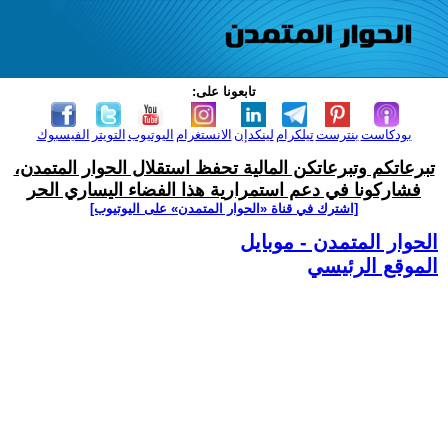
تابعونا على:
بودكاست
بنترست
تيلكرام
لينكدإن
الانستغرام
اليوتيوب
التويتر
الفيسبوك
تبرعاتكم وتبرعاتكن المالية تحفظ استقلال الحوار المتمدن،
فشاركونا في دعم استمرارية هذا الفضاء اليساري الحر
[اشترك في قناة ‫«الحوار المتمدن» على اليوتيوب]
الحوار المتمدن - موبايل
الموقع الرئيسي