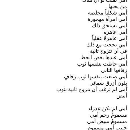
أمي تمنت لو أنَّ هناك
من يحبها
أمي شكلياً مخلصة
أمي امرأة مهجورة
أمي تستحق ذلك
أمي عاهرة
أمي عاهرةٌ عقلياً
أمي نجحت مع ذلك
في أن تتزوج ثانية
أمي عندها بعض الحظ
أمي خاطت بنفسها ثوب
زفافها الثاني
أمي صنعت بنفسها ثوب زفافٍ
بلون أزرق سمائي
أمي لم ترغب أن تتزوج ثانية بثوب
أبيض
أمي لم تكن عذراء
مسمومٌ رحم أمي
مسمومٌ مبيض أمي
حليب أمي مسموم