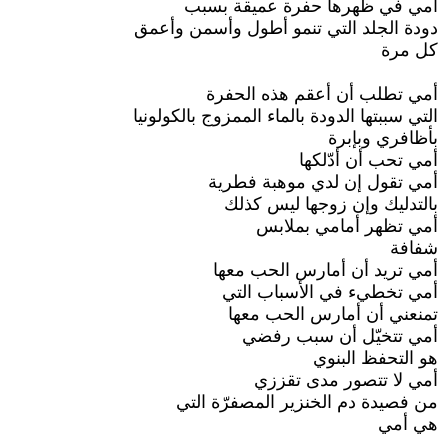
أمي في ظهرها حفرة عميقة بسبب
دودة الجلد التي تنمو أطول وأسمن وأعمق
كل مرة
أمي تطلب أن أعقم هذه الحفرة
التي سببتها الدودة بالماء الممزوج بالكولونيا
بأظافري وبإبرة
أمي تحب أن أدّلكها
أمي تقول إن لدي موهبة فطرية
بالتدليك وإن زوجها ليس كذلك
أمي تظهر أمامي بملابس
شفافة
أمي تريد أن أمارس الحب معها
أمي تخطيء في الأسباب التي
تمنعني أن أمارس الحب معها
أمي تتخيّل أن سبب رفضي
هو التحفظ البنوي
أمي لا تتصور مدى تقززي
من فصيدة دم الخنزير المصفرّة التي
هي أمي