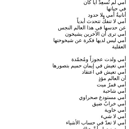
أمي لم تُسعِدْ أياً كان
في حياتها
أنانيةُ أمي بلا حدود
أمي لا تنفكُّ تتحدث أبدياً
عن حدسها في هذا العالم النجس
أمي ترى أن الآخرين يشيخون
أمي ليس لديها فكرة عن شيخوختها
العقلية
أمي ولدت عجوزاً ومُجمّدة
أمي تعيش في إيمان حميم بتصورها
أمي تعيش في اعتقاد
أن العالم مؤذٍ
أمي قمرٌ ميت
أمي شاحبة
أمي مستودع صحراوي
أمي خرابٌ ضيق
أمي خاوية
أمي لا شيء
أمي لا تعدّ في حساب الأشياء