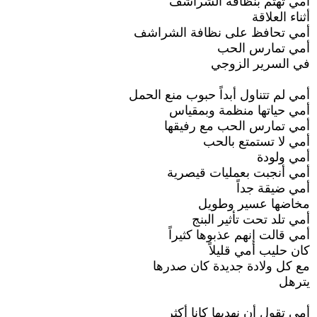
أمي تهتم بنظافة الشراشف
أثناء العلاقة
أمي تحافظ على نظافة الشراشف
أمي تمارس الحب
في السرير الزوجي
أمي لم تتناول أبداً حبوب منع الحمل
أمي حياتها منظمة وبمقياس
أمي تمارس الحب مع رفيقها
أمي لا تستمتع بالحب
أمي ولودة
أمي أنجبت بعمليات قيصرية
أمي ضيقة جداً
مخاضها عسير وطويل
أمي تلد تحت تأثير البنج
أمي قالت إنهم عذبوها كثيراً
كان حليب أمي قليلاً
مع كل ولادة جديدة كان صدرها
يترهل
أمي تقول أن نهديها كانا أكثر