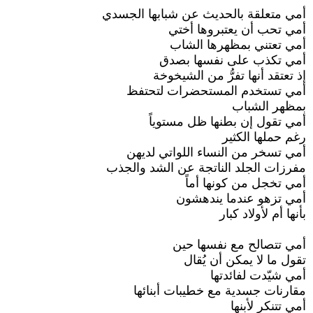
أمي متعلقة بالحديث عن شبابها الجسدي
أمي تحب أن يعتبروها أختي
أمي تعتني بمظهرها الشاب
أمي تكذب على نفسها بصدق
إذ تعتقد أنها تفرُّ من الشيخوخة
أمي تستخدم المستحضرات لتحتفظ
بمظهر الشباب
أمي تقول إن بطنها ظل مستوياً
رغم حملها الكثير
أمي تسخر من النساء اللواتي لديهن
مفرزات الجلد الناتجة عن الشد والجذب
أمي تخجل من كونها أماً
أمي تزهو عندما يندهشون
بأنها أم لأولاد كبار
أمي تتصالح مع نفسها حين
تقول ما لا يمكن أن يُقال
أمي شيّدت لفائدتها
مقارنات جسدية مع خطيبات أبنائها
أمي تتنكر لأبنها