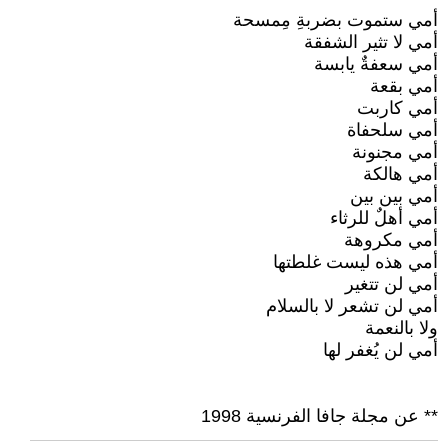
أمي ستموت بضربةِ مِمسحة
أمي لا تثير الشفقة
أمي سعفةٌ يابسة
أمي بقعة
أمي كاربت
أمي سلحفاة
أمي مجنونة
أمي هالكة
أمي بين بين
أمي أهلٌ للرثاء
أمي مكروهة
أمي هذه ليست غلطتها
أمي لن تتغير
أمي لن تشعر لا بالسلام
ولا بالنعمة
أمي لن يُغفر لها
** عن مجلة جافا الفرنسية 1998