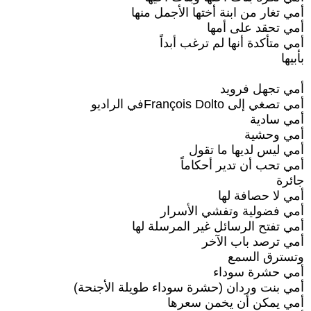
أمي تغار من ابنة أختها الأجمل منها
أمي تحقد على أمها
أمي متأكدة أنها لم ترغب أبداً
بأبيها
أمي تجهل فرويد
أمي تصغي إلى François Doltoفي الراديو
أمي سادية
أمي وحشية
أمي ليس لديها ما تقول
أمي تحب أن تدير أحكاماً
جائرة
أمي لا حصافة لها
أمي فضولية وتفشي الأسرار
أمي تفتح الرسائل غير المرسلة لها
أمي ترصد باب الآخر
وتسترق السمع
أمي حشرة سوداء
أمي بنت وردان (حشرة سوداء طويلة الأجنحة)
أمي يمكن أن يخمن سعرها