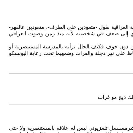
العراقية نقول -متعودين على الظرف-, متعودين عالقهر-
يؤدي إلى ضعف في شخصيته لأنه منذ زمن وصوت العراقي
ا من دون خوف فكيف الحال برأيه بالمدرسة المستنصرية أو
فاظ على نهر دجلة والفرات وضمهيما تحت رعاية اليونسكو
ك ديج مو غراب
حشرمسلسل تلغزيوني ليس له علاقة بالمستنصرية ولا حتى