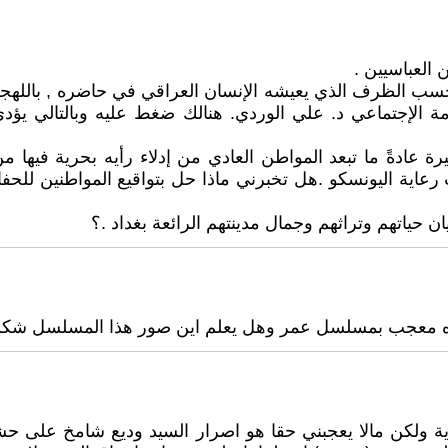
 العباسيين .
ب الظرف الذي يعيشه الإنسان العراقي في حاضره , باللهجة 
مة الإجتماعي د. علي الوردي. هنالك ضغط عليه وبالتالي 
يرة عادةً ما تبعد المواطن العادي من إدلاء رأيه بحرية فيه
رعاية اليونسكو .هل تخبرني ماذا حل بتواقيع المواطنين للح
ن حياتهم وتراثهم وجمال مدينتهم الرائعة بغداد .؟
صماه معجب بمسلسل عمر وهل يعلم اين صور هذا المسلسل شكل
ية ولكن مالا يعجبني حقا هو اصرار السيد وديع شامخ على 