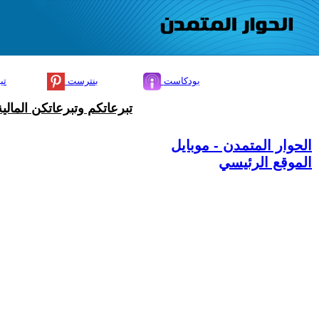
بودكاست
بنترست
تي
تبرعاتكم وتبرعاتكن المال
الحوار المتمدن - موبايل
الموقع الرئيسي