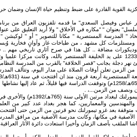
ية القوية القادرة على ضبط وتنظيم حياة الإنسان وضمان حريته
حيدر عباس وفيصل السعدي" ما قدمه تلفزيون العراق من برن
" بعنوان " "مكاره في الأخلاق " ولا أريد التعليق على عنوا
 " المدرسة المستصرية " مكانا للتصوير " أو " لوكيشن " ك
 ومستلزمات كل مشهد ، من طباخات غاز وآوانٍ فخارية وُبس
ت وديكورات مضافة .. كل هذا في صرح آثاري تاريخي مهم .
المصادر فأنها " تأسست في زمن العباسيين في بغداد عام 1233 على يد الخليفة المستن
راً مربعاً تطل على شاطئ نهر دجلة بجانب "قصر الخلافة" بالقرب من المد
ة من الزمن تعلن أوقات الصلاة على مدار اليوم، وتتألف المد
انقطاع، كانت الأولى في أثناء الاحتلال المغولي لبغداد سنة (656هـ/1258م) وتوقفت 
ن ونصف من الزمن...، .
ء والمهندسين والمعماريين، كما هجر بغداد عدد كبير من العل
1م)، ومن ثم فتحت مدرسة الآصفية في مكانها، وكانت مدرسة الآصفية من مرا