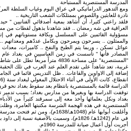
المدرسة المستنصرية المستباحة
ومع التدهور الدراماتيكي في عراق اليوم وغياب السلطة المركز
نادرة للعابثين واللصوص بممتلكات الشعب التاريخية ..
فلقد راعني كثيرا، أن أشاهد بمعية أصدقائي الفنانيين " 
العراقية في شه رمضان .. فقد شاهدنا بذهول لقطات من مسلسل
مسؤولية القائمين على المسلسل وبكافة مستوياتهم في إتخاذ
والممثلون .. يسرحون ويمرحون وبكامل عددّهم ومعداتهم ..
عوائل تسكن ، وربما يتم الطبخ والنفخ .. كاميرات، معدا
"المستنصرية" على مساحة 4836 مت
غريبة، تعد شاهداً على تقدم العلم عند العرب في تلك الحقب
الدراسة قائمة بالمستنصرية بانتظام بعد سقوط بغداد نحو قر
بغداد ونكل بعلمائها وأخذ معه إلى سمرقند كثيراً من الأدبا
وأغلقت أبوابها عام (1048هـ/638
في عام (1242هـ/ 1826م)، وسميت بالآصفية نسبة إلى داود باشا الملقب بآصف الزمان وأخيرا استعادت دائرة الآثار العراقية ملكية المدرسة المستنصرية عام 1940.
أجريت أول أعمال صيانة للمدرسة 1960م.