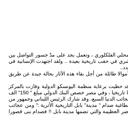
لمحلي الفلكلوري ، وتعمل بجد على مدّ جسور التواصل بين
شري في حقب تاريخية بعيدة .. ولقد اجتهدت الإنسانية في
د..
موالا طائلة من أجل بقاء هذه الآثار بحالة جيدة عن طريق
قد حظيت برعاية منظمة اليونسكو الدولية وفازت بالمركز
الثاني في المسابقة العالمية لعجائب الدنيا السبع ولقد ساهم الملك عبد الثاني شخصيا بأنتاج فلم للترويج للأردن سياحيا وتراثيا تاريخيا ، وفي مصر خصص البنك الدولي مبلغ " 150" الف
جائب الدنيا السبع، وقد شارك الرئيس اللبناني وجمهور من
طاغية صدام " مدينة" بابل التاريخية الأثرية :" ومن عجائب
اضر العظيمة والتي تضمها مدينة بابل !! فصدام بنى قصورا