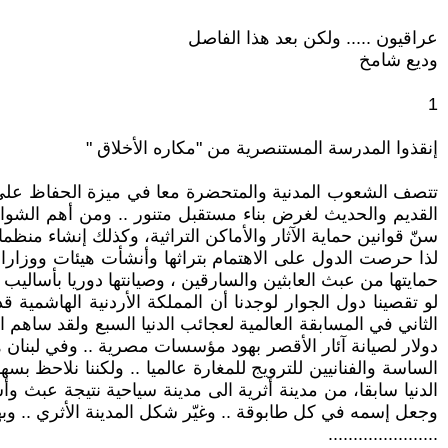
عراقيون ..... ولكن بعد هذا الفاصل
وديع شامخ
1
إنقذوا المدرسة المستنصرية من "مكاره الأخلاق "
تتصف الشعوب المدنية والمتحضرة معا في ميزة الحفاظ على مير
القديم والحديث لغرض بناء مستقبل متنور .. ومن أهم الشواهد
سنّ قوانين حماية الآثار والأماكن التراثية، وكذلك إنشاء منظم
لذا حرصت الدول على الاهتمام بتراثها وأنشأت هيئات ووزارات
حمايتها من عبث العابثين والسارقين ، وصيانتها دوريا بأساليب ح
لو تقصينا دول الجوار لوجدنا أن المملكة الأردنية الهاشمي
دولار لصيانة آئار الأقصر بهود مؤسسات مصرية .. وفي لبنان ه
الساسة والفنانيين للترويج للمغارة عالميا .. ولكننا نلاحظ بس
الدنيا سابقا، من مدينة أثرية الى مدينة سياحية نتيجة عبث و
وجعل إسمه في كل طابوقة .. وغيّر شكل المدينة الأثري .. وبهذ
......................