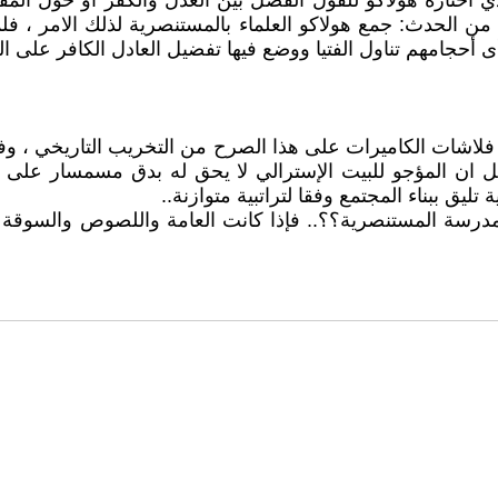
أختاره هولاكو للقول الفصل بين العدل والكفر أو حول المفاض
 من الحدث: جمع هولاكو العلماء بالمستنصرية لذلك الامر ، ف
أحجامهم تناول الفتيا ووضع فيها تفضيل العادل الكافر على ال
لاشات الكاميرات على هذا الصرح من التخريب التاريخي ، وفي اس
ان المؤجو للبيت الإسترالي لا يحق له بدق مسمسار على الحا
يق ببناء المجتمع وفقا لتراتبية متوازنة..
رسة المستنصرية؟؟.. فإذا كانت العامة واللصوص والسوقة والح