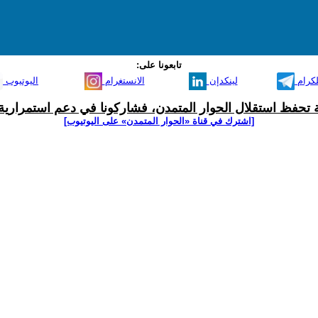
تابعونا على:
لكرام
لينكدإن
الانستغرام
اليوتيوب
ية تحفظ استقلال الحوار المتمدن، فشاركونا في دعم استمرارية 
[اشترك في قناة ‫«الحوار المتمدن» على اليوتيوب]