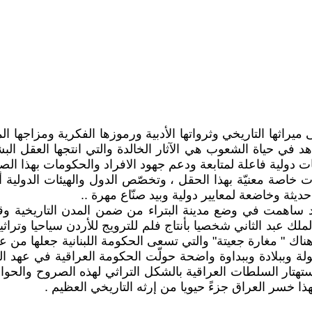
اثها التاريخي وثرواتها الأدبية ورموزها الفكرية ومزاجها ا
 في حياة الشعوب هي الآثار الخالدة والتي انتجها العقل الب
ات دولية فاعلة لمتابعة ودعم جهود الافراد والحكومات بهذا الصد
 خاصة معنيّة بهذا الحقل ، وتخصّص الدول والهيئات الدولية أ
ديثة وخاضعة لمعايير دولية وبيد صنّاع مهرة ..
ة قد ساهمت في وضع مدينة البتراء من ضمن المدن التاريخية و
ناك " مغارة جعيتة" والتي تسعى الحكومة اللبنانية جعلها من ع
هولة وببلادة وببداوة واضحة حولّت الحكومة العراقية في عهد ال
أستهتار السلطات العراقية بالشكل التراثي لهذه الصروح والحو
ا خسر العراق جزءً حيويا من إرثه التاريخي العظيم .