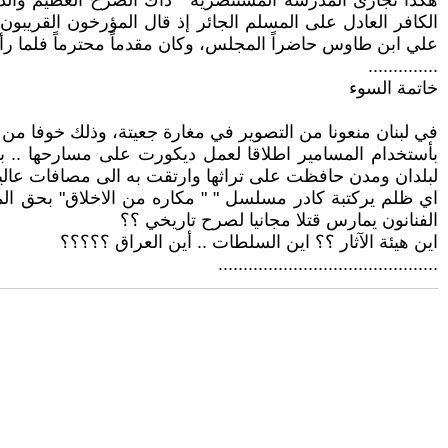
هكذا تجازى المدرسة المستنصرية " ذاك الصرح العظيم والذي 
الكافر العادل على المسلم الجائر إذ قال المؤرخون القريبون
علي ابن طاوس حاضراً المجلس، وكان مقدماً محترماً فلما رأى 
..............
خاتمة السوء
في لبنان منعونا من التصوير في مغارة جعيتة، وذلك خوفا من ف
بأستخدام المسامير اطلاقا لعمل ديكورت على مسارحها .. بل 
لبلدان ومدن حافظت على تراثها وارتقت به الى مصافات عالية تل
اي ظلم يركتبة كادر مسلسل " " مكاره من الاخلاق" بحق المد
الفنانون يمارس قتلا مجانيا لصرح تاريخي ؟؟
اين هيئة الآثار ؟؟ اين السلطات .. أين العراق ؟؟؟؟؟
............................................