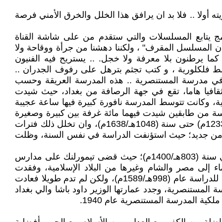
 أولا .. فلا بد ان يرافق هذا الخلل والخرق الأمني فرصة
امج يتابع المسلسلات والتي ستقدم من على شاشة القناة
ن المسلسل المقرف" ، ولكننا دهشنا من جرأة ووقاحة ولا
ما يرطنون بلا معرفة ولا خجل. .. يستريح فيه الفنيون
ط فلكلورية ، و كتب تجثم بترهل على رفوف الجدران ..
. في مدرسة المستنصرية .. هذه المدرسة العريقة وحسب
صر بالله، وكانت مركزا علميا وثقافيا هاما، تقع في جهة الرصافة من بغداد، حيث شيدت
رسة النظامية، وكانت تتوسط المدرسة نافورة كبيرة فيها ساعة عجيبة
رسة من طابقين شيدت فيهما مائة غرفة بين كبيرة وصغيرة
إضافة إلى الاواوين والقاعات. . ظل التدريس قائما في الجامعة المستنصرية أربعة قرون منذ ان أفتتحت في سنة (631هـ/1233م) حتى سنة (1048هـ/1638م)، وان تخلل ذلك فترات
الدراسة فيها قليلاً، ثم عاد إليها نشاطها من جديد؛ حيث استؤنفت الدراسة في نفس السنة، وظلت
توقفت الدراسة بها وبغيرها من مدارس بغداد؛ بسبب تدمير تيمورلنك لبغداد مرتين الأولى سنة (765هـ/1392م) والأخرى في سنة (803هـ/1400م)؛ حيث قضى تيمورلنك على مدارس
ماء إلى مصر والشام وغيرها من البلاد الإسلامية، وفقدت
المستنصرية في هذه الهجمة الشرسة مكتبتها العامرة، وظلت متوقفة بعد غزو تيمورلنك نحو قرنين من الزمن حتى أفتتحت للدراسة عام (998هـ/1589م)، ولكن لم تدم طويلا فعادت
فق المدرسة المستنصرية، وجدد عمارتها الوزير داود باشا والي بغداد