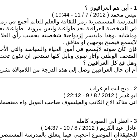
1 - أين هم العراقيون ؟
ميس محمد ( 2012 / 7 / 11 - 19:44 )
المدرسة المستنصرية رمز للثقافة والعلم للعالم أجمع في زمن
في الشخصية العراقية نجد طواعية وليس مرونة . طواعية بحس
وماشابه .وهذا مايفسر إزدواجية شخصيته بحسب رأي العلا
لايُسمع فيصبح بوجهين او منافق .
فإن كان صوته لايُسمع في أمور الحياة والسياسة والتي الأخ
المتحف الوطني وآثار نينوى وبابل كلها تستحق ان تكون تحت 
وهل قع كل العراقيين ؟
أم ان حال العراقيين وصل إلى هذه الدرجة من اللامبالاة بشريا
2 - ديج انت ام غراب
ابو غدير ( 2012 / 8 / 9 - 22:12 )
اني متاكد الاخ الكاتب والفيلسوف صاحب العويل واه معت
3 - انظر الى الصورة كاملة
عادل عبد الكريم ( 2012 / 8 / 10 - 14:37 )
للحقيقةان الموضوع اعجبني فيما يتعلق بالمدرسة المستنصر