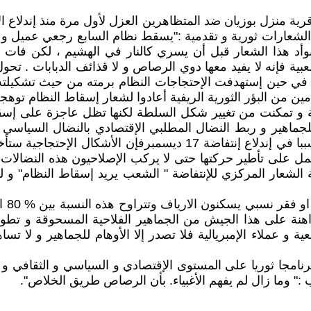
شعارات ثورية و تقدمية :"يسقط نظام السابع رجعي عميل و تا
وأد هذا الشعار قبل أن يسري كالنار في الهشيم ، لكن فات ا
إنتفاضة في حين إستهدفت الإحتجاجات النظام برمته من حيث تشكيلته ا
مين من البؤر الثورية الريفية أعادوا لشعار إسقاط النظام توهجه
 و أخذت أشكالا مختلفة و تمكنت من تغيير شكل السلطة لكنها تظل عاجز
 للجماهير و ربط النضال المطلبي الإقتصادي بالنضال السياسي
فطالما لم تتغيرالظروف الإقتصادية و الإجتماعية التي كانت سببا في إن
تعمل على تأطير حركتها حتى لا يركب الإصلاحيون هذه النضالات
ة الشعار المركزي للإنتفاضة " الشعب يريد إسقاط النظام"
اهنة على هذا الجيش من الجماهير الفلاحية المسحوقة و تطوير 
ة و عملاء الإمبريالية فلا تصدر إلا الأوهام للجماهير و لا تسا
رنامجا ثوريا على المستوى الإقتصادي و السياسي و الثقافي 
:" وما زال لم يفهم الأغبياء. بأن الرصاص طريق الخلاص".