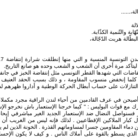
ة،......
الة
بة والتّنمية الكذّابة.
طّالة هربت الدّجّالة،
 ليتأكد مرة أخرى أن الشعب و الشعب وحده هو صانع التاريخ.
طن كلما إنخفض منسوب المقاومة ، و ذلك بسبب الحقد العنيف 
لتنازلات على حساب أبطال الحركة الوطنية و أداروا ظهرهم لدما
رك مع قوات البوليس : " كيما خرجنا الإستعمار باش نخرجو الإ
شر فسنواصل النضال ضد الإستعمار الجديد الغير مباشرفي إيحاء
ل كبار الملاكين الإقطاعيين . لذلك فإنه ليس من الغريب أن
ن دماء المقاومين جسرا لمساوماتهم القذرة . الخونة الذين لم
 الذي يسطو بالقوة على أملاك الناس . و كيف لا يكون الإحساس 