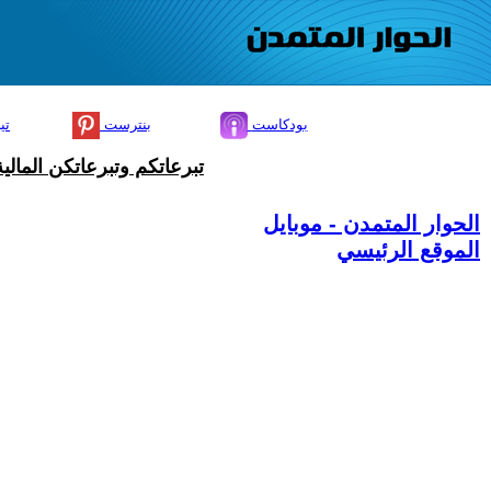
بودكاست
بنترست
تي
تبرعاتكم وتبرعاتكن المال
الحوار المتمدن - موبايل
الموقع الرئيسي