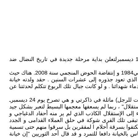
بهذه الكلمات تغنى محمد بحر بمدينة سيدي بوزيد إحدى المدن التونسية المنسية و التي منها إنطلقت شرارة إنتفاضة 17 ديسمبرلتعلن بداية مرحلة جديدة في تاريخ النضال ضد
إنطلقت إنتفاضة 17 ديسمبر من الأرياف حالها حال أغلب الإنتفاضات التي شهدها القطر التونسي مثل إنتفاضة الخبز في جانفي1984 و إنتفاضة الحوض المنجمي سنة 2008. هناك حيث
الذي تعود جذوره إلى عشرات السنين . حقد ولدته خيانة
ء شهدائنا . و لو كانت جبال تلك الربوع تتكلم لحدثتنا عن
لا تزال صورة إحدى النساء الحرائرفي منزل بوزيان (اللواتي أصبحن في عرف القادمين من أحياء لندن الراقية مجرد مكملات للرجل) ماثلة في ذاكرتي و هي تصرخ يوم 24 ديسمبرـ
ستقلال" ، ربما لم يسعفها معجمها البسيط لتعبر بشكل جيد
 إلى الإستقلال الكاذب الذي لم ير منه أحفاد الدغباجي و
 تبقى تلك القرى شوكة في حلق العملاء القدامى و الجدد
 يكتفوا بسرقة أحلام ا لمفقرين بل سرقوا منهم حتى تسمية
بالخيانة دافعا للتمرد و قد قال أحد الثوريين "إن خيانة