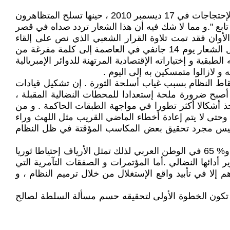
في يوم 24 ديسمبر2010 إستعمل النظام الرصاص الحي في قرية منزل بوزيان ضد المتظاهرين العزل لأول مرة منذ إندلاع الإحتجاجات في 17 ديسمبر 2010 ، حينها تسلح المتظاهرون
بع ".و مما لا شك فيه أن هذا الشعار تردد صداه في قصر
لأوان فقد تمت تلاوة القرار الشعبي الذي نص على إلقاء
الجنرال العميل إلى مزبلة التاريخ ، وحين تصدر القرارات الشعبية فإنه لا يفيد معها دوي الرصاص و لا قذائف الدبابات . تحول الشعار يوم 14 جانفي في العاصمة إلى كلمة مفرغة من
لطبقية و إختياراته الإقتصادية المرتهنة للدوائر الإمبريالية
 و لازالوا متمسكين به إلى اليوم .
ة على إسقاط النظام بسبب غياب أسلحة الثورة . إن تشكيل قيادات
 أصبح ضرورة ملحة إستعدادا للمحطات النضالية المقبلة ،
دلاع إنتفاضة 17 ديسمبرفإن الأشكال الإحتجاجية ستأخذ أشكالا أكثر تطورا في مواجهة الطبقات الحاكمة . و من
 وحتى لا يتم إعادة أخطاء الماضي القريب مثل اللهث وراء
 و ليس مجرد تحقيق بعض المكاسب المؤقتة في ظل النظام
مازال أغلب السكان الذين يعتبرون سواء في حالة فقر مدقع او فقر نسبي يسكنون الارياف وتتراوح هذه النسبة بين % 80 او% 65 في الوطن العربي لذلك تمثل الأرياف إحتياطا ثوريا
أدائها النضالي .أما المؤتمرات و الصفقات التآمرية التي
هم إلا في تأبيد واقع الإستغلال من خلال ترميم النظام ، و
و تكون الخطوة الأولى لتحقيقه حسم مسألة السلطة لصالح