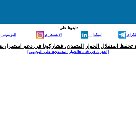
تابعونا على:
لكرام
لينكدإن
الانستغرام
اليوتيوب
ية تحفظ استقلال الحوار المتمدن، فشاركونا في دعم استمرارية 
[اشترك في قناة ‫«الحوار المتمدن» على اليوتيوب]