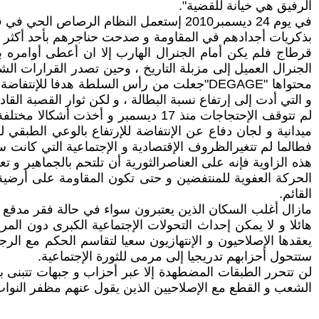
الرفيق هي خيانة للقضية".
بذكريات أجدادهم في المقاومة و صدحت حناجرهم بأحد أكثر ال
قرطاج فلم يكن أمام الجنرال الهارب إلا ان أعطى أوامره ب
محتواها "DEGAGE"جعلت من رأس السلطة هدفا لل
و التي أدت إلى إرتفاع نسبة البطالة ، و لكن ثوار القصبة القاد
لم تتوقف الإحتجاجات منذ 17 ديسمبر
ميدانية و لجان دفاع عن الإنتفاضة للإرتفاع بالوعي الطبقي
هذه الزاوية فإنه على العناصرالثورية أن تلتحم بالجماهير و 
الحركة العفوية للمنتفضين و حتى تكون المقاومة على أرضي
القائم.
هائلا و لا يمكن إحداث التحولات الإجتماعية الكبرى دون المر
يعقدها الإصلاحيون و الإنتهازيون سعيا لتقاسم الحكم مع الرجعي
ستتحول أحزابهم تدريجيا إلى مرمى للثورة الإجتماعية.
لن تتحرر الطبقات المضطهدة إلا عبر أحزاب و جبهات تتبنى ب
الشعب و القطع مع الإصلاحيين الذين يقول عنهم مظفر النواب 