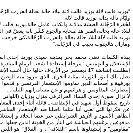
"بوزيد قالت لالة بوزيد قالت لالة لبلاد حالة بحالة اتفرزت الرّجّال
وليّام دالة بدالة بوزيد قالت لالة
لحُقرة الرّجّالة العيشة مِذلالة والكذب عامل حالة.بوزيد قالت ل
لبلاد حالة بحالة،الفقر هد صحابة والجوع كشّر نابة يعضّ في النّهّا
بوزيد قالت لالة لبلاد حالة بحالة واتفرزت الرّجّالة،كي خرجت الب
ومازال هالجنوب يجيب في الرّجّالة."
الإستغلال و التهميش : مرحلة إستعادة الشعب لزمام المبادرة
تظل تلك البؤر الثورية بمثابة الخزان الذي يتزود منه الو
بورقيبة و أصحابه الذين ساوموا الإستعمار الفرنسي و قدموا ا
إنتصارات المقاومين و هزائمهم و عن مسامراتهم الليلية...
تاريخ سقوط أول شهيد في الإنتفاضة ـ قائلة أثناء إحدى المعا
عن فكرتها التي تعني أننا مثلما ناضلنا ضد الإستعمار المبا
الطاهر الأسود و الأزهر الشرايطي غير عصا الجلاد و إستغلا
مدفوعين برغبتهم الجياشة في الثأر من الخونة الذين جعلوا م
"مقاومين" و إستبدلوها باسم "الفلاقة" ، و "الفلاق" هو اللص