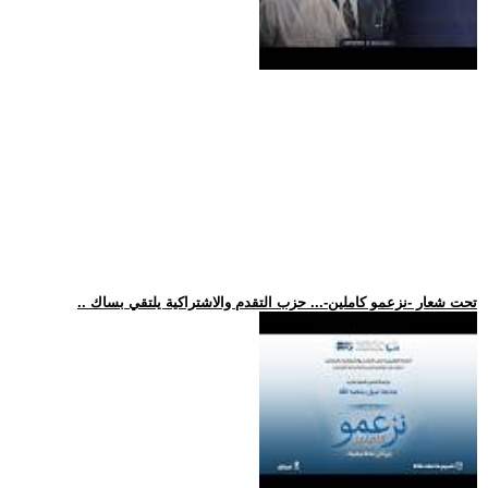
.. تحت شعار -نزعمو كاملين-... حزب التقدم والاشتراكية يلتقي بساك