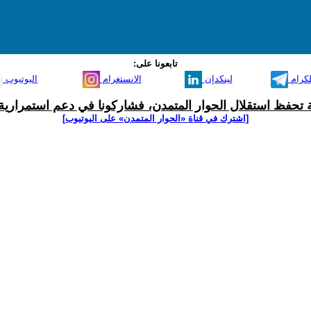
تابعونا على:
لكرام
لينكدإن
الانستغرام
اليوتيوب
ية تحفظ استقلال الحوار المتمدن، فشاركونا في دعم استمرارية 
[اشترك في قناة ‫«الحوار المتمدن» على اليوتيوب]