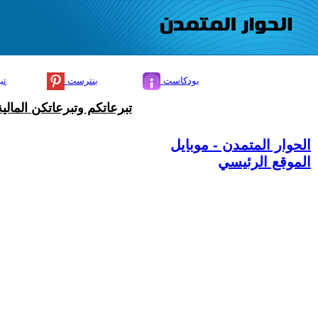
بودكاست
بنترست
تي
تبرعاتكم وتبرعاتكن المال
الحوار المتمدن - موبايل
الموقع الرئيسي