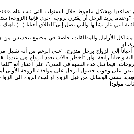
"، "وعندما يريد الرجل أن يقترن بزوجة أخرى فإنها (الزوجة) 
لية التي تثار بشأنها والتي تصل إلى ًالطلاق أحيانا (...) نا
 مشاكل الأرامل والمطلقات، خاصة في مجتمع يتحسس من هكذا 
ة. او
أحياناً إلى الزواج برجل متزوج، "على الرغم من أنه تقليل من 
الثة وأحياناً رابعة. وان "أخطر حالات تعدد الزواج هي عندما 
الزوجات، فيما تقل هذه النسبة في المدن"، على اعتبار أنه "كل
ُشار هنا إلى أن قانون الأحوال الشخصية العراقي لعام 1959 ينص على وجوب حصول الرجل على 
لتهديد بشتى الوسائل من قبل الزوج او لجوء الزوج الى الز
نية مولودا.