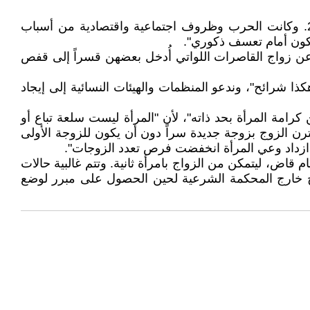
بدأت ظاهرة تعدد الزوجات في المجتمع العراقي تأخذ منحى تصاعديا وبشكل ملحوظ خلال السنوات التي تلت عام 2003. وكانت الحرب وظروف اجتماعية واقتصادية من أسباب
ستكون أمام تعسف ذكوري".
هيك عن زواج القاصرات اللواتي أُدخل بعضهن قسراً إلى قفص
شرائح"، وندعو المنظمات والهيئات النسائية إلى إيجاد
كرامة المرأة بحد ذاته"، لأن "المرأة ليست سلعة تباع أو
يقترن الزوج بزوجة جديدة سراً دون أن يكون للزوجة الأولى
ما ازداد وعي المرأة انخفضت فرص تعدد الزوجات".
موافقة الزوجة الأولى أمام قاض، ليتمكن من الزواج بامرأة ثانية. وتتم غالبية حالات
واج خارج المحكمة الشرعية لحين الحصول على مبرر لوضع