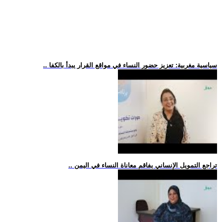
.. سياسية مغربية: تعزيز حضور النساء في مواقع القرار يبدأ بالكفا
.. تراجع التمويل الإنساني يفاقم معاناة النساء في اليمن