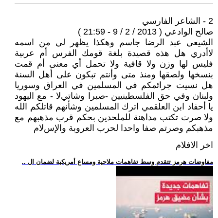
2 - الشاعر الفارسي
صالح الوادعي ( 2013 / 2 / 9 - 21:59 )
الشيعي عبد الرضا جاسم وهكذا يظهر لي من اسمه
ﻻأدري هل هذه قصيدة بلغة قومك الفرس أم عربية
فليس لها وزن وﻻ قافية وﻻ تحمل أي معنى أم قمت
بنسخها ولصقها ومنذ متى وأنتم تبكون على أهل السنة
هل نسيت جرائمكم في المسلمين في العراق وسوريا
ولبنان وفي حق الفلسطينيين -صبرا وشاتيﻻ - مع اليهود
يا أحفاد ابن العلقمي اترك المسلمين وشأنهم قاتلكم الله
وﻻ صرت تكتب مداهنة للملحدين بحكم قرب مذهبهم مع
مذهبكم وصرتم صفا واحدا لحرب العروبة واﻹسﻻم
اخر الافلام
.. مفاوضات هرمز تتقدم وسط تفاهمات ملاحية ومساع أمريكية لضمان ال