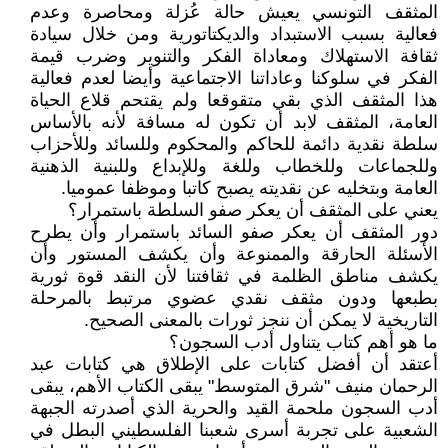
المثقف التونسي يعيش حالة عُزلة ومحاصرة وعدم
فعالية بسبب الاستبداد والديكتاتورية ومن خلال سيادة
ثقافة الاستهلاك ومعاداة الفكر والتنوير وضرب قيمة
الفكر في سلوكنا وعاداتنا الاجتماعية وأيضا لعدم فعالية
هذا المثقف الذي بقي متقوقعا ولم يقتحم قلاع الحياة
العامة، المثقف لابد أن تكون له مسافة لأنه بالأساس
سلطة نقدية دائمة للحاكم والمحكوم وللسائد وللأحزاب
وللجماعات وللخطاب وللغة وللإبداع وللبنية الذهنية
العامة وبتخليه عن نقديته يصبح كاتبا وموظفا عموميا.
يعني على المثقف أن يعكر صفو السلطة باستمرار؟
دور المثقف أن يعكر صفو السائد باستمرار وأن يطرح
الأسئلة الحارقة والممنوعة وأن يكشف المستور وأن
يكشف مناطق الظلمة في ثقافتنا لأن النقد قوة ثورية
بطبعها ودون مثقف نقدي عضوي مرتبط بالمرحلة
التاريخية لا يمكن أن ننجز ثورات بالمعنى الصحيح.
ما هو أهم كتاب يتناول أدب السجون؟
أعتقد أن أفضل كتابات على الإطلاق هي كتابات عبد
الرحمان منيف "شرق المتوسط" يبقى الكتاب الأهم، يبقى
أدب السجون ملحمة القيد والحرية الذي أصدرته الجبهة
الشعبية على تجربة أسرى شعبنا الفلسطيني البطل في