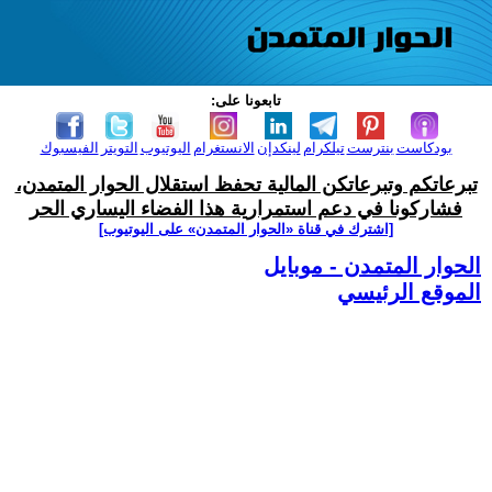
تابعونا على:
بودكاست
بنترست
تيلكرام
لينكدإن
الانستغرام
اليوتيوب
التويتر
الفيسبوك
تبرعاتكم وتبرعاتكن المالية تحفظ استقلال الحوار المتمدن،
فشاركونا في دعم استمرارية هذا الفضاء اليساري الحر
[اشترك في قناة ‫«الحوار المتمدن» على اليوتيوب]
الحوار المتمدن - موبايل
الموقع الرئيسي