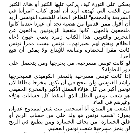
يحكي على الثورة كيف يركب عليها الكثير أو هناك الكثير
من الكتب التي تُهدى، أريد أن أهدي كتاب "امرأتنا في
الشريعة والمجتمع" للطاهر الحداد للشعب التونسي أريد
أن أقول ممن قدموا من هضبة نجد أن غيرنا عندما كانوا
ملتحفون بالجهل، كانوا مثقفينا الزيتونيين يدافعون عن
التحرير والتنوير، هذا الكتاب زمرد يعمي عيون دُعاة
الظلام ويفتح لهم بصيرتهم... تونس ليست ممرا تونس
كانت مقرا للحضارة وصانعة للإبداع ولا يمكن أن تتبع
أحدا.
لو كانت تونس مسرحية، من يخرجها ومن يتحصل على
دور البطولة؟
إذا كانت تونس مسرحية بالمعنى الكوميدي فسيخرجها
راشد الغنوشي ولن ينجح في أن يكون مخرجا مطلقا لأن
تونس أكبر من كل هؤلاء الممثل الأكبر والمخرج الحقيقي
هو شعب تونس البطل الذي أسقط كل حسابات هؤلاء
وغيرهم في الماء.
الشعب هو المبدع، أنا أستحضر بيت شعر لممدوح عدوان
يقول: "شعب تونس هو ولد خلى من حساب الربح أو
قلق الخسارة" من يخاف الخسارة ومن يطمع في الربح
لن ينجز مسرحية شعب تونس العظيم.