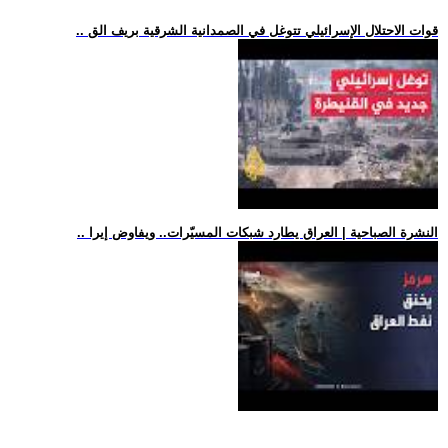
.. قوات الاحتلال الإسرائيلي تتوغل في الصمدانية الشرقية بريف الق
.. النشرة الصباحية | العراق يطارد شبكات المسيّرات.. ويفاوض إيرا