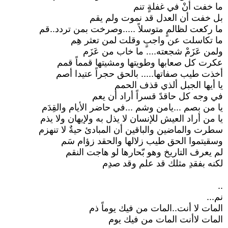
ما خفت أنْ في غفلةٍ تنم
بل خفت أن العدل قد نموت ولم يقم
ما ركعت لظالمٍ متوسلاً .....وصرخت بمن تردد..قم
ما تكاسلت عن واجبٍ وقلت لمن تعثر هِم
ولمن عَزَمْ شجعته.... ما خاب من عَزَم
عكرت كل صعابها وطويتها ومشيتها قمماً قمم
أخذت طيب صفاتها..... بالحق حجراً عتيدا أصم
يا أيها الجبل ألذي قذف الحمم
في وجه كل حاقدً قسراً أراد أن يعم
يا من بصم ...يامن وشم ...في حاضر الأيام والقِدَم
يا من أراد العيش للإنسان لا يذل به ولإيهان ولا يذم
سطرت والماضين والباقين أن المبادئ حيةٌ لا تنهزم
وسقيتموا الحق طيب زلالها والحقد زؤام سَم
لم يعرف التاريخ وهو بّحارها لو هاجت النقم
لكنه بفقدِ مثلك قد علم وقد صدِم
..
نم...
المات لا أنت..المات من فيك يوماً ذم
المات لاأنت المات من فيك يوم