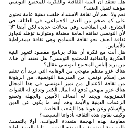
هل تعتقد أن البنية الثقافية والفكرية للمجتمع التونسي
مؤهلة لتقبل العنف؟
نعم ولا، نعم لأن ثقافة الاستبداد خلقت ذهنية عامة تحتوي
على كم ضخم من العنف الاجتماعي، في العائلة، في
الشارع، في الملاعب وفي مجالات عديدة لكن أيضا "لا"
لأن التونسي ثقافته العامة معتدلة ومتوازنة تؤهله لتجاوز
ثقافة العنف نحو ثقافة التسامح وهي ثقافة ديمقراطية
بالأساس.
هل أنت مع فكرة أن هناك برنامج مقصود لتغيير البنية
الفكرية والثقافية للمجتمع التونسي؟ هل تعتقد أن هناك
من يريد إلباس المجتمع التونسي عقال؟
هناك غزو منظم منهجي من الوهابية التي تريد أن تنتقم
من إسلام تونس، من المدرسة التونسية، من الزيتونة
من ثقافة الاعتدال من تميز التونسي في هذا المجال
هناك غزو منهجي يُدفع له المال الكثير وتدفع له القنوات
التلفزيونية ويجند له أنصاف الأميين والجهلة وتصنع
الزعمات الدينية والأيمة وهم أبعد ما يكون عن الدين
والإسلام وعن هوية هذا الشعب الخاصة.
وكيف نقاوم هذه الثقافة بأدواتنا البسيطة؟
مقاومة لهذه الهجمة متعددة الجوانب، أولا بالتمسك
بالمدرسة التونسية وبالنموذج التونسي، ثانيا بالديمقراطية