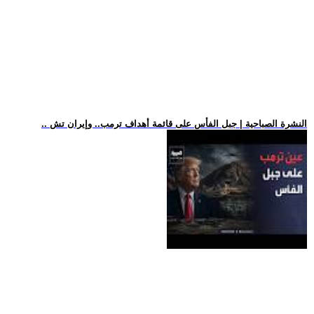
.. النشرة الصباحية | جبل الفأس على قائمة أهداف ترمب.. وإيران تش