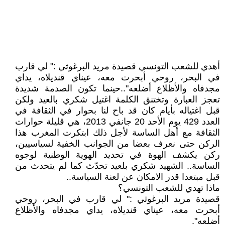
أهدي للشعب التونسي قصيدة مريد البرغوثي :" لي قارب
في البحر، روحي أبحرت معه، عيناي قنديلاه، يداي
مجدفاه والأظلاع أضلعه"..حينما تكون الصدمة شديدة
تعجز العبارة وتختنق الكلمة اغتيل شكري بالعيد ولكن
قبل اغتياله بأيام كان قد باح لنا بحوار في الثقافة في
العدد 429 يوم الأحد 20 جانفي 2013، هي قليلة حوارات
الثقافة مع أهل الساسة لأجل ذلك ابتكرت المغرب هذا
الركن حتى نعرف بعضا من الجوانب الخفية لسياسيين،
ركن يكشف الهوة في تحديد الهوية الوطنية لوجوه
الساسة.. الشهيد شكري بلعيد تحدّث كما لم يتحدث من
قبل مبتعدا قدر الامكان عن لعنة السياسة..
ماذا تهدي للشعب التونسي؟
قصيدة مريد البرغوثي :" لي قارب في البحر، روحي
أبحرت معه، عيناي قنديلاه، يداي مجدفاه والأظلاع
أضلعه".