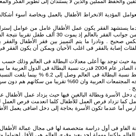
لحفظ المملين والذين لا يستندان إلى تطوير الفكر والمعرفة والن
لعوامل المؤدية الانخراط الأطفال بالعمل وبخاصة أسوء أشكاله
عندما يستشهد الفقر يكون عمل الأطفال عامل من عوامل إستراتيجي
بان مكان الأطفال هو فى العمل بدل المدرسة ويعتبر جا
عكس صحيح . ونادرا ما يتم التمييز بين فقر الأطفال والفقر
الفئات إصابة بالفقر فى اغلب الأحيان ويمكن أن يكون الفقر 
بمعدل 3% مما يجعل هذه القضية من اكبر التحديات التى تواجه ال
 .
 دخل الأسرة وبطالة البالغين فيها حيث يزداد عمل الأطفال عند
امل كما تزداد فرص العمل للأطفال كلما انعدمت فرص العمل لل
دارس أما عندما تكون الأسرة بحاجة إلى دخل اضافى يعمل الأط
عة الفاو فى أول دراسة متخصصة لها فى مجال عمالة الأطفال 
لم ولكنها مهملة لحد بعيد وقرى العالم هى الأقل اهتماما وت