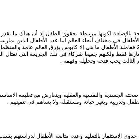
مليون طفل حسب إحصائيات منظمة العمل الدولية لعام 2000 فعاملة الأطفال ما هى إلا كابوس 
رها فقط ولكنهم جميعا شركاء فى تلك الجريمة التى تغتال المس
الثالث يجب فتحه وتحليله وفهمه .
 صحته الجسدية والنفسية والعقلية ويتعارض مع تعليمه الاسا
فل وتدريبه ويغير حياته ومستقبله ولا يساهم فى تنميتهم .