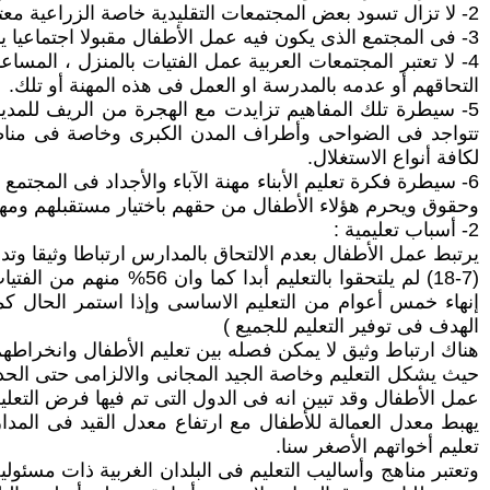
2- لا تزال تسود بعض المجتمعات التقليدية خاصة الزراعية معتقدات خاطئة تبيح تشغيل الأطفال لان فى ذلك مصلحة فضلى لهم
3- فى المجتمع الذى يكون فيه عمل الأطفال مقبولا اجتماعيا ينخفض الطلب على التعليم ولا تطبق القوانين المتعلقة بالحد الأدنى لسن العمل وإلزامية التعليم.
4- لا تعتبر المجتمعات العربية عمل الفتيات بالمنزل ، المس
التحاقهم أو عدمه بالمدرسة او العمل فى هذه المهنة أو تلك.
5- سيطرة تلك المفاهيم تزايدت مع الهجرة من الريف للمدين
تتواجد فى الضواحى وأطراف المدن الكبرى وخاصة فى مناطق 
لكافة أنواع الاستغلال.
6- سيطرة فكرة تعليم الأبناء مهنة الآباء والأجداد فى المجتم
وحقوق ويحرم هؤلاء الأطفال من حقهم باختيار مستقبلهم ومهن
2- أسباب تعليمية :
الهدف فى توفير التعليم للجميع )
هناك ارتباط وثيق لا يمكن فصله بين تعليم الأطفال وانخراطه
حيث يشكل التعليم وخاصة الجيد المجانى والالزامى حتى الحد
عمل الأطفال وقد تبين انه فى الدول التى تم فيها فرض الت
يهبط معدل العمالة للأطفال مع ارتفاع معدل القيد فى المدا
تعليم أخواتهم الأصغر سنا.
وتعتبر مناهج وأساليب التعليم فى البلدان الغربية ذات مسئ