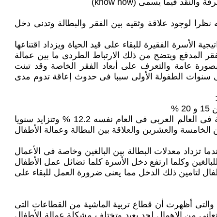
قد فيما يسمى (know how)
 نظرا لوجود علاقة وثقيه بين الفقر والبطالة وتدنى دخل
ة الأسرة الفقيرة للبقاء على قيد الحياة ويزداد اقتناعها
نب من جوانب الفقر بالعالم إذ يموت 30 ألف طفل تقريبا نتيجة الفقر المدقع ويتضح من ذلك الارتباط الطردى ما بين عمالة
 بصورة عامة والتعرف على أبعاد الفقر الخاصة وقد تبنت
فى سنوات الطفولة الأولى سببا فى حدوث إعاقة تدوم مدى
2- تقرير منظمة العمل الدولية الذى ذكر عام 2003 ن متوسط نسبة البطالة فى العالم وصل إلى 6.2 % بينما بلغت النسبة فى العالم العربى فى العام نفسه 12.2 % وتتزايد سنويا
مجتمعات العربية وان 60% تقريبا من سكانهم هم دون سن الخامسة والعشرين والعلاقة بين البطالة وعمالة الأطفال
ما تزداد معدلات البطالة بين البالغين وخاصة فى الأعمال
بالغين وكلما ارتفع دخل الأسرة كلما تضائل عمل الأطفال
فال لتامين ذلك الدخل مما يعنى ضرورة العمل للبقاء على
والتى أظهرت أن قطاع تربية الماشية من القطاعات التى
عانى من الإهمال لحد بعيد وتختلف مشكلة عمالة الأطفال