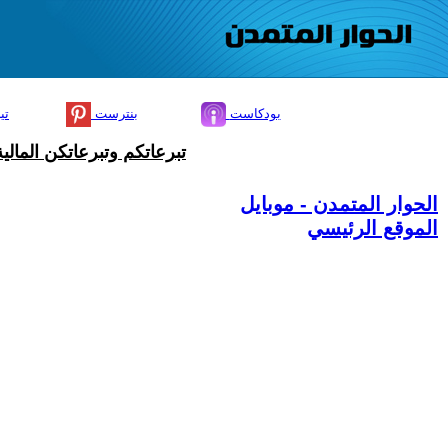
بودكاست
بنترست
تي
تبرعاتكم وتبرعاتكن المال
الحوار المتمدن - موبايل
الموقع الرئيسي