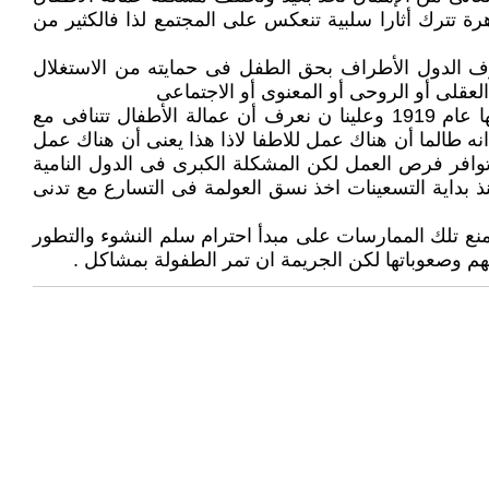
ة تترك أثارا سلبية تنعكس على المجتمع لذا فالكثير من
تها الجمعية العمومية للام المتحدة فى عام 1989 التى نصت المادة 35-1 على أن تعترف الدول الأطراف بحق الطفل فى حمايته من الاستغلال
لعقلى أو الروحى أو المعنوى أو الاجتماعى
2- خصصت منظمة العمل الدولية 17 اتفاقية لمعالجة شئون عمل الأطفال من بين 183 اتفاقية تبنتها المنظمة منذ تأسيسها عام 1919 وعلينا ن نعرف أن عمالة الأطفال تتنافى مع
 انه طالما أن هناك عمل للاطفا لاذا هذا يعنى أن هناك عمل
 توافر فرص العمل لكن المشكلة الكبرى فى الدول النامية
بداية التسعينات اخذ نسق العولمة فى التسارع مع تدنى
منع تلك الممارسات على مبدأ احترام سلم النشوء والتطور
هم وصعوباتها لكن الجريمة ان تمر الطفولة بمشاكل .