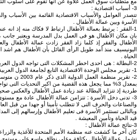
مع متطلبات سوق العمل علاوة عن أنها تقوم على أسلوب التلقين وا
3- أسباب اقتصادية :
تتصدر العوامل والأسباب الاقتصادية القائمة بين الأسباب وا
الأسرة وبين عمالة الأطفال .
1-الفقر : يرتبط بعمالة الأطفال ارتباط لا فكاك منه إذ انه 
الأطفال والفقر إذ كلما زاد الفقر زادت عمالة الأطفال وال
اليونيسيف منذ أمد طويل الرأى القائل بأن الأطفال هم اشد 
الحياة .
2-البطالة : هى احدى اخطر المشكلات التى تواجه الدول العربية حيث توجد بها أعلى معدلات البطالة فى العالم وذلك حسب :
1- تقرير مجلس الوحدة الاقتصادية التابع لجامعة الدول العربية الصادر عام 2004 قدرت نسبة البطالة فى الدول العربية ما بين 15 و 20 %
طردية إذ تتزايد البطالة عند زيادة عمل الأطفال والعكس صحيح
3- تدنى دخل الأسرة : تتزامن عمالة الأطفال عادة مع مستوى
والصناعات والحرف التى لا تتطلب تأمينا أو جهدا من قبل الع
وبالتالى تستثمر الأسرة فى تعليم الأطفال وإرسالهم إلى الم
قيد الحياة وتأمين المعيشة .
3-نتائج عمالة الأطفال :
كان آخر ما كشفت عنه منظمة الأمم المتحدة للأغذية والزرا
تشمل عمالة الأطفال بكثافة وعلى نطاق واسع على مستوى العا