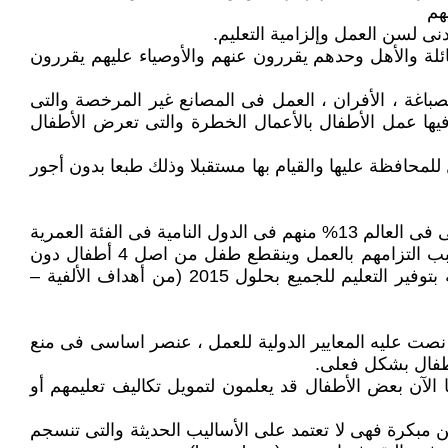
لعائلة والأهل وحدهم يقررون عنهم والأوصياء عليهم يقررون
صباغة ، الأفران ، العمل فى المصانع غير المرخصة والتى
يها عمل الأطفال بالأعمال الخطرة والتى تعرض الأطفال
 للمحافظة عليها والقيام بها مستقبلا وذلك طبعا بدون أجور
يرتبط عمل الأطفال بعدم الالتحاق بالمدارس ارتباطا وثيقا وتدل الإحصاءات على أن 140 مليون محرومين من التعليم الابتدائى فى العالم 13% منهم فى الدول النامية فى الفئة العمرية
(7-18) لم يلتحقوا بالتعليم أبدا كما وان 56% منهم من الفتيات وهناك 130 مليون طفل لا يترددوا إلى المدرسة بانتظام بسبب التزامهم بالعمل وينقطع طفل من اصل 4 أطفال دون
إنهاء خمس أعوام من التعليم الاساسى وإذا استمر الحال كما هو عليه بالنسبة للتعليم فلن تتحقق أهداف الألفية والمتمثلة بتوفير التعليم للجميع بحلول 2015 (من أهداف الألفية –
 نصت عليه المعايير الدولية للعمل ، عنصر اساسى فى منع
أطفال بشكل فعلى.
 الآن بعض الأطفال قد يعلمون لتمويل تكاليف تعليمهم أو
 مبكرة فهى لا تعتمد على الأساليب الحديثة والتى تنسجم