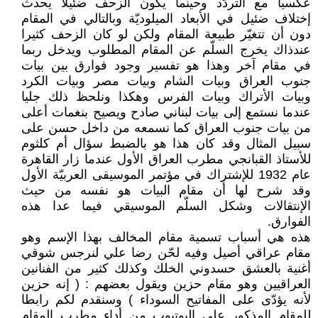
عكسيا مع التردّد وحينما يكون الزحف ضئيلا يحدث
إختلاف ضئيل في الأبعاد الميلوديّة وبالتالي في المقام
دون أن تتغيّر طبيعة المقام ولكن لو كان الزحف كثيرا
عندذاك يخرج السلّم عن المقام المطلوب ويدخل ربما
في مقام آخر وهذا هو تفسير وجود فوارق بين بيات
جنوب العراق وبيات الشام وبيات مصر وبيات الكرد
وبيات الأتراك وبيات الفرس وهكذا ونلحظ ذلك جليا
عندما نستمع إلى بيات لبناني صادح ويصيح بنغمات أعلى
من بيات جنوب العراق كما نسمعه من داخل حسن على
سبيل المثال وقد كان هذا هو بالضبط سؤال أم كلثوم
للأستاذ القبانجي مطرب العراق الأول عندما زار القاهرة
عام 1932 للإشتراك في مؤتمر الموسيقى العربيّة الأول
وقد شرح لها أن مقام البيات هو نفسه من حيث
الإنتقالات وشكل السلّم الموسيقي فيما عدا هذه
الفوارق.
هذه هي أسباب تسمية مقام المخالف بهذا الإسم وهو
مقام عراقي أصيل وفيه لحّن رضا علي لنرجس شوقي
أغنية بالعشق حسدوني الخلك وكذلك كثير من الفنانين
العراقيين وهو مقام حزين ويقول بعضهم : ( إنه حزين
لأنه يؤدّى على المفاتيح السوداء ) وسنقدم لكم رابطا
للمقام المذكور على اليوتيوب من أداء مطرب المقام