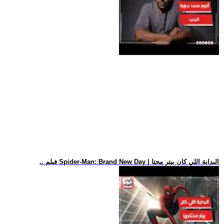
.. فيلم Spider-Man: Brand New Day | البداية اللي كان بيتر محتا