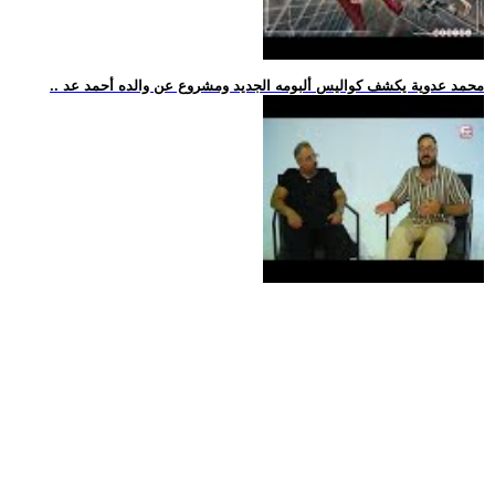
.. محمد عدوية يكشف كواليس ألبومه الجديد ومشروع عن والده أحمد عد