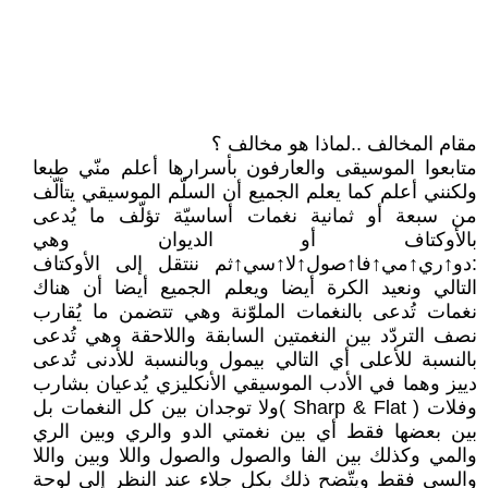
مقام المخالف ..لماذا هو مخالف ؟
متابعوا الموسيقى والعارفون بأسرارها أعلم منّي طبعا
ولكنني أعلم كما يعلم الجميع أن السلّم الموسيقي يتألّف
من سبعة أو ثمانية نغمات أساسيّة تؤلّف ما يُدعى
بالأوكتاف أو الديوان وهي
:دو↑ري↑مي↑فا↑صول↑لا↑سي↑ثم ننتقل إلى الأوكتاف
التالي ونعيد الكرة أيضا ويعلم الجميع أيضا أن هناك
نغمات تُدعى بالنغمات الملوّنة وهي تتضمن ما يُقارب
نصف التردّد بين النغمتين السابقة واللاحقة وهي تُدعى
بالنسبة للأعلى أي التالي بيمول وبالنسبة للأدنى تُدعى
دييز وهما في الأدب الموسيقي الأنكليزي يُدعيان بشارب
وفلات ( Sharp & Flat )ولا توجدان بين كل النغمات بل
بين بعضها فقط أي بين نغمتي الدو والري وبين الري
والمي وكذلك بين الفا والصول والصول واللا وبين واللا
والسي فقط ويتّضح ذلك بكل جلاء عند النظر إلى لوحة