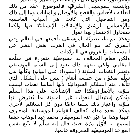
وبالنسبة للموسيقى الشرقيّة فالموضوع أعقد من ذلك
لتعلّقه بالأجناس والقطع والأوصال والميانات وما إلى ذلك
ومن التفاصيل التي كانت هي أسباب العاطفية
والإحساس الرشيق والإنتقالات الإنسيابيّة فيها ولكننا
سنحاول الإختصار لهذا نقول :
وهكذا تم بناء نظريّة الموسيقى بأجمعها في العالم وفي
الشرق كما هو الحال في الغرب بغض النظر عن
المسميات والفروق في التردّدات
ولكن مقام المخالف له خصوصيّة متفردة في سلّمه
المقامي ولكي نتفهّم ذلك نعود إلى السلّم الموسيقي
ونعتبر النغمات الملوّنة ( السوداء على البيانو) وكأنها هي
سلّم متكوّن من خمسة أنغام ( ليس على الشكل الذي
تتألّف منه السلالم السودانيّة لأنها أساسا نغمات ليست
ملوّنة بالأصل)وهكذا تتم الإنتقالات على هذا السلّم
ويُمكن إستبدال النغمات غير الملونة بما يُفترض أنها
ملوّنة واعتبار ذلك سلّما خاصّا دون كل السلالم الأخرى
وهكذا نجده مقاما يُخالف القواعد الموسيقية المتعارف
عليها وهذا ما عبّر عنه الموسيقار محمد عبد الوهاب حينما
إستمع له لأوّل مرّة حيث قال إنه سلّم لا يتّبع نفس
القواعد الموسيقيّة المعروفة عالميا.