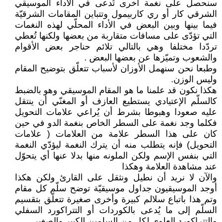
سنحصل على نغمة أخرى تُدعى في الأداء الموسيقي
الشرقي كار أو ري كاربيمول وتتباين المقامات الشرقيّة
فيما بينها وبين البعض في الأداء المحلّي لهذه النغمات
التي تؤدّى على مسافات متقاربة من بعضها ولكنها تُعطي
تردّدا مختلفا وهي بالتالي تلائم حناجر بعض الأقوام
والشعوب وتميّزها عن بعضها البعض .
وطبعا نحن سنهمل الأوزان لأسباب تتعلّق بتوضيح المقام
وليس الوزن.
هكذا نكون قد علمنا ما هو المقام الموسيقي وهو بالضبط
كالسلّم الإعتيادي يستطيع العازف أو المغنّي أن ينتقل
عليه صعودا وهبوطا بشرط أن يُراعي علامات التحويل
فكلما وجد نغمة على السطر الخاص بنغمة الدو في حين
كان على هذا السطر علامة من العلامات ( علامات
التحويل) فإنه يتطلب منه أن يترك النغمة ليؤدّي النغمة
التي بنفس الإسم ولكن الملونه منها بدلا عنها أي يتحوّل
عند مشاهدة العلامة وهكذا
والآن لا نريد أن نطيل ونثقل على القارئ ولكن هكذا
أوجد الموسيقيون جداول موسيقيّة توضح سلّم كل مقام
وتم هذا باتباع سلالم كبيرة وأخرى صغيرة تتعلّق بتقسيم
السلّم إلى ما يُدعى بالكوردات أو التتراكورد السفلي
والتتراكورد العلوي لكل من السلمين الكبير والصغير .