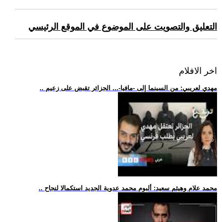
التعليق والتصويت على الموضوع في الموقع الرئيسي
اخر الافلام
.. مهدي لعريبي: من السينما إلى -مافيا-... الجزائر تقبض على زعيم
.. محمد علام وهيثم سعيد: ألبوم محمد عدوية الجديد استكمالا لنجاح