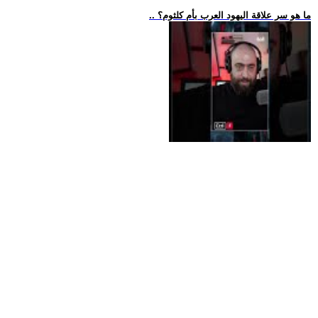
.. ما هو سر علاقة اليهود العرب بأم كلثوم؟