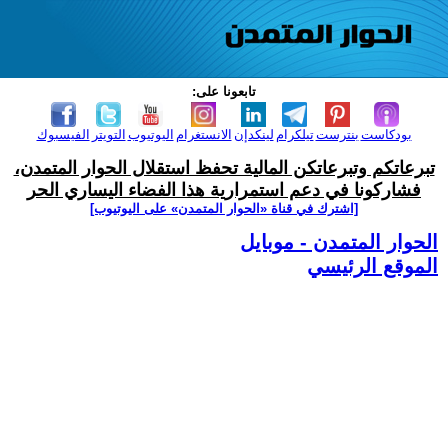
تابعونا على:
بودكاست
بنترست
تيلكرام
لينكدإن
الانستغرام
اليوتيوب
التويتر
الفيسبوك
تبرعاتكم وتبرعاتكن المالية تحفظ استقلال الحوار المتمدن،
فشاركونا في دعم استمرارية هذا الفضاء اليساري الحر
[اشترك في قناة ‫«الحوار المتمدن» على اليوتيوب]
الحوار المتمدن - موبايل
الموقع الرئيسي