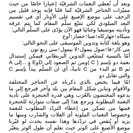
وبعد أن نُعطي النغمات الشرقيّة إعتبارا خاصّا من حيث
مميّزات الحناجر الشرقيّة كما قلنا فإنه يوجد قليل من
الزحف على موضع الإصبع على الأوتار أي في تقسيم
البعد الميلودي لكي نتتبّع سلّم المقام كما يتم عزفه
وتأديته موسيقيا وغنائيا فهو الآن يؤدّى على السلّم التالي:
سيكاه↑جهاركاه↑صبا↑حصار↑أوج
وهو بلغة كتابة وتدوين الموسيقى على النحو التالي:
مي كار↑فا↑صول بيمول↑لا بيمول↑سي ربع تون
أمّا بالنسبة لمتتبّعي التدوين البريطاني فيمكن إستبدال
نغمة دو بإسم ( C )ومن ثم الصعود إلى DوE و ...إلى A
ثم B ثم البدء من C ثانيةً، أي ان السلّم يبدأ بإسم C
والتي تقابل دو
امّا فيما يختص بالذي ذكرناه عن الحناجر المختلفة
والأقوام وتباين شكل المقام بين بلد وآخر فيرجع إلى ما
يدعوه المختصون بالعُرَب وهي قدرة الحنجرة على تأدية
النغمة المطلوبة ويرجع هذا إلى صفات متوارثة للحنجرة
فمنها من تتمكن من إعطاء التردّد المطلوب للنغمة
وخصوصا النغمات الملونة أي الفلات والشارب ومنها ما
يزيد أو يُنقص في تردّدها وهذا نفسه يحدث لو غيّرنا
موضع الأصبع على الوتر حيث نعلم أن طول الوتر يتغيّر