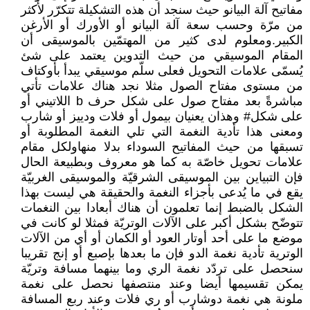
مفاتيح آلة البيانو حيث سنجد أن هذه التشكيلة تتكرّر لأكثر
من مرّة وحسب سعة آلة البيانو أو الأورك أو الأرغن
الكبير.ومعلوم لدى كثير من المهتمّين بالموسيقى أن
المقام الموسيقي من حيث التدوين يعتمد على شئ
يُسمّى علامات التحويل فعلى سلّم موسيقي يبدأ بأوكتاف
من مستوى مفتاح الصول مثلا نجد هناك علامات تأتي
مباشرةً بعد مفتاح صول على شكل حرف b اللاتيني أو
على شكل# وهذان يعنيان بيمول أو فلات ودييز أو شارب
ومعنى هذا تأدية النغمة التي تلي النغمة المطلوبة أو
تسبقها من حيث المفاتيح السوداء بدلا منهاولكل مقام
علامات تحويل خاصّة به كما هو معروف وبطبيعة الحال
فإن التبياين بين الموسيقى الشرقيّة والموسيقى الغربيّة
يقع في ما يُدعى بأجزاء النغمة والحقيقة هي ليست بهذا
الشكل بالضبط إنما تعلمون أن هناك أبعادا بين النغمات
تتوضّح بشكل أكبر على الآلات الوتريّة فمثلا لو كانت في
موضع ما على أحد أوتار العود أو الكمان أو أي من الآلات
الوترية تأدية نغمة الدو فإن ما بعدها بإصبع أو إنج تقريبا
سنحصل على تردّد نغمة الري وما بينهما مسافة وتريّة
يمكن تقسيمها أيضا وعند منتصفها نحصل على نغمة
ملونة هي نغمة دوشارب أو ري فلات وعند ربع المسافة