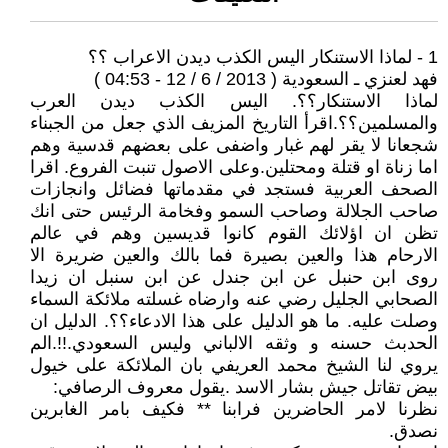
1 - لماذا الاستنكار اليس الكذب ديدن الاعراب ؟؟
فهد لعنزي ـ السعودية ( 2013 / 6 / 12 - 04:53 )
لماذا الاستنكار؟؟. اليس الكذب ديدن العرب
والمسلمين؟؟.اقرأ التاريخ المزيف الذي جعل من الجبناء
شجعانا لا يقر لهم غبار واضفى على بعضهم قدسية وهم
اما زناة او قتلة ومحتلين.وعلى الاصول تنبت الفروع. اقرا
الصحف العربية فستجد في مقدماتها فضائل وانجازات
صاحب الجلالة وصاحب السمو وفخامة الرئيس حتى انك
تظن ان اؤلائك القوم كانوا قديسين وهم في عالم
الارحام هذا والعين بصيرة فما بالك والعين ضريرة الا
روى ابن حنبل عن ابن جندل عن ابن سنبل ان زيدا
الصحابي الجليل رضي عنه وارضاه غسلته ملائكة السماء
وصلت عليه. ما هو الدليل على هذا الادعاء؟؟. الدليل ان
الحدبث حسنه و وثقه الالباني وليس السعودي.!!.الم
يروي لنا الشيخ محمد العريفي بان الملائكة على خيول
بيض تقاتل جيش بشار الاسد .يقول معروف الرصافي:
نظرنا لامر الحاضرين فرابنا ** فكيف بامر الغابرين
نصدق.