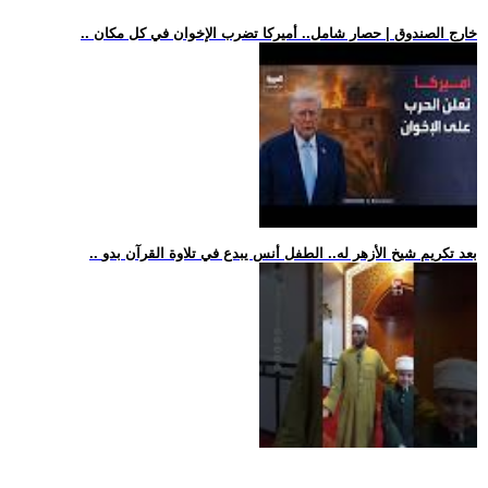
.. خارج الصندوق | حصار شامل.. أميركا تضرب الإخوان في كل مكان
.. بعد تكريم شيخ الأزهر له.. الطفل أنس يبدع في تلاوة القرآن بدو