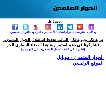
تابعونا على:
بودكاست
بنترست
تيلكرام
لينكدإن
الانستغرام
اليوتيوب
التويتر
الفيسبوك
تبرعاتكم وتبرعاتكن المالية تحفظ استقلال الحوار المتمدن،
فشاركونا في دعم استمرارية هذا الفضاء اليساري الحر
[اشترك في قناة ‫«الحوار المتمدن» على اليوتيوب]
الحوار المتمدن - موبايل
الموقع الرئيسي