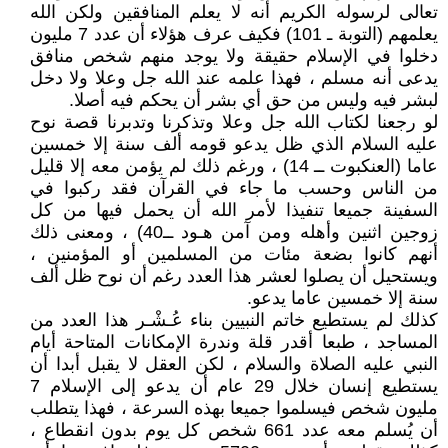
تعالى لرسوله الكريم أنه لا يعلم المنافقين ولكن الله
يعلمهم (التوبة ـ 101) فكيف عرف هؤلاء أن عدد 7 مليون
دخلوا في الإسلام حقيقة ولا يوجد منهم شخص منافق
يدعى أنه مسلم ، فهذا علمه عند الله جل وعلا ولا دخل
لبشر فيه وليس من حق أي بشر أن يحكم فيه أصلا.
لو رجعنا لكتاب الله جل وعلا وتذكرنا وتدبرنا قصة نوح
عليه السلام الذي ظل يدعو قومه ألف سنة إلا خمسين
عاما (العنكبوت ــ 14) ، ورغم ذلك لم يؤمن معه إلا قليل
من الناس وحسب ما جاء في القرآن فقد ركبوا في
السفينة جميعا تنفيذا لأمر الله أن يحمل فيها من كل
زوجين اثنين وأهله ومن آمن هـود ــ40) ، ومعنى ذلك
أنهم كانوا بضعة مئات من المسلمين أو المؤمنين ،
ويستحيل أن يصلوا لعشر هذا العدد رغم أن نوح ظل ألف
سنة إلا خمسين عاما يدعو.
كذلك لم يستطيع خاتم النبيين بناء عُـشْـر هذا العدد من
المساجد ، طبعا أقدر قلة وندرة الإمكانات المتاحة أيام
النبي عليه الصلاة والسلام ، لكن العقل لا يقبل أبدا أن
يستطيع إنسان خلال 29 عام أن يدعو إلى الإسلام 7
مليون شخص فيسلموا جميعا بهذه السرعة ، فهذا يتطلب
أن يُسلم معه عدد 661 شخص كل يوم بدون انقطاع ،