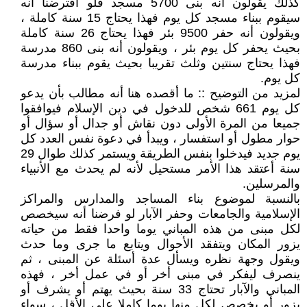
كذلك يقولون أنه بنى 5700 مسجد فلو افترضنا أنه
سيقوم ببناء مسجد كل يوم فهذا يحتاج 15 سنة كاملة ،
ويقولون أنه حفر 9500 بئر فهذا يحتاج 26 سنة كاملة
بحيث يحفر كل يوم بئر ، ويقولون أنه بنى 860 مدرسة
فهذا يحتاج سنتين وثلث تقريبا بحيث يقوم ببناء مدرسة
كل يوم.
لمزيد من التوضيح :: ما أقصده هنا أنه مطالب بأن يدعو
كل يوم 661 شخص للدخول في دين الإسلام فيوافقوا
جميعا من المرة الأولى دون نقاش أو جدال أو سؤال أو
حوار مطول أو استفسار ، ويبدأ في دعوة نفس العدد كل
يوم جديد فيدخلوا بنفس الطريقة ويستمر كذلك طوال 29
سنة أعتقد هذا الأمر مستحيل لأنه لم يحدث مع الأنبياء
والمرسلين.
بالنسبة لموضوع بناء المساجد والمدارس والمراكز
الإسلامية والجامعات وحفر الآبار لو فرضنا أنه سيخصص
لكل مبنى من هذه المباني يوما واحدا فقط من حياته
يزور المكان ويتفقد الأحوال ويتابع ما جرى وما حدث
ويقول وجهة نظره ويسأل عدة أسئلة عن المبنى ، ثم
ينصرف ليفكر في مبنى أخر أو في عمل أخر ، فهذه
المباني والآبار تحتاج 33 سنة بحيث يهتم أو يشرف أو
يزور أو يخصص لكل منها يوما كاملا على الأقل ، سواء