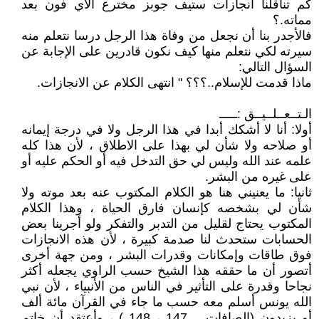
كم تناقلنا انجازات ستيف جوبز مخترع الآي فون بعد
مماته.؟
فالأجدر بنا أن نجعل من وفاة هذا الرجل درسا نتعلم منه
سيرته لكي نتعلم منها كيف نكون قادرين على الإجابة عن
السؤال التالي:
ماذا قدمت للإسلام..؟؟؟ " انتهى الكلام عن الانجازات.
الـتــعــلــيــق :ـــــ
أولا: أنا لا أشكك أبدا في هذا الرجل ولا في درجة إيمانه
أو صلاحه ولا شأن لي بهذا على الاطلاق ، لأن هذا كله
علمه عند الله وليس لي حق التدخل فيه أو الحكم عليه أو
على غيره من البشر.
ثانيا: ما يعنيني هنا هو الكلام المكتوب عنه بعد موته ولا
شأن لي بشخصه كإنسان فارق الحياة ، وهذا الكلام
المكتوب يحتاج لقليل من التدبر والتفكر ولو أجرينا بعض
الحسابات ستحدث لنا صدمة كبيرة ، لأن هذه الانجازات
فوق طاقات وإمكانات وقدرات البشر ، ومن جهة أخرى
أتصور أن ما حققه هذا الشيخ حسب الراوي يجعله أكثر
نجاحا وقدرة على التأثير في الناس من الأنبياء ، لأن نبي
الله يونس أسلم معه حسب ما جاء في القرآن مائة ألف
أو يزيدون (الصافات ــ 147 ، 148 ) ، وأعتقد أن خاتم