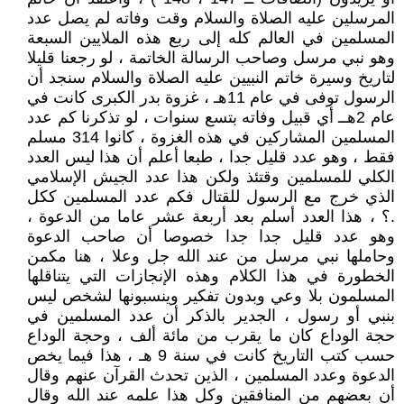
المرسلين عليه الصلاة والسلام وقت وفاته لم يصل عدد
المسلمين في العالم كله إلى ربع هذه الملايين السبعة
وهو نبي مرسل وصاحب الرسالة الخاتمة ، لو رجعنا قليلا
لتاريخ وسيرة خاتم النبيين عليه الصلاة والسلام سنجد أن
الرسول توفى في عام 11هـ ، غزوة بدر الكبرى كانت في
عام 2هــ أي قبيل وفاته بتسع سنوات ، لو تذكرنا كم عدد
المسلمين المشاركين في هذه الغزوة ، كانوا 314 مسلم
فقط ، وهو عدد قليل جدا ، طبعا أعلم أن هذا ليس العدد
الكلي للمسلمين وقتئذ ولكن هذا عدد الجيش الإسلامي
الذي خرج مع الرسول للقتال فكم عدد المسلمين ككل
.؟ ، هذا العدد أسلم بعد أربعة عشر عاما من الدعوة ،
وهو عدد قليل جدا جدا خصوصا أن صاحب الدعوة
وحاملها نبي مرسل من عند الله جل وعلا ، هنا مكمن
الخطورة في هذا الكلام وهذه الإنجازات التي يتناقلها
المسلمون بلا وعي وبدون تفكير وينسبونها لشخص ليس
بنبي أو رسول ، الجدير بالذكر أن عدد المسلمين في
حجة الوداع كان ما يقرب من مائة ألف ، وحجة الوداع
حسب كتب التاريخ كانت في سنة 9 هـ ، هذا فيما يخص
الدعوة وعدد المسلمين ، الذين تحدث القرآن عنهم وقال
أن بعضهم من المنافقين وكل هذا علمه عند الله وقال