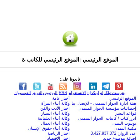
الموقع الرئيسي
الموقع الرئيسي للكاتب-ة
|
تابعونا على:
بنترست
تيلكرام
لينكدإن
الانستغرام
RSS
اليوتيوب
التويتر
الفيسبوك
الموقع الرئيسي
أخبار عامة
هيئة ادارة الحوار المتمدن - للإتصال بنا
وكالة أنباء المرأة
إحصائيات مؤسسة الحوار المتمدن
اخبار الأدب والفن
قواعد النشر
وكالة أنباء اليسار
ابرز كتاب / كاتبات الحوار المتمدن
وكالة أنباء العلمانية
يوتيوب التمدن
وكالة أنباء العمال
مكتبة التمدن
وكالة أنباء حقوق الإنسان
عدد الزوار: 3,427,937,072
اخبار الرياضة
اضافة موضوع جديد
اخبار الاقتصاد