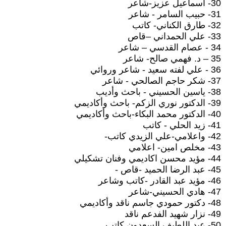
30- اسماعيل عزيز-شاعر
31- حبيب السامر - شاعر
32- طارق الكناني- كاتب
33- علي الحمداني –قاص
34 - عصام القدسي – شاعر
35 – د. فهمي صالح- شاعر
36 - علي لفته سعيد - شاعر وروائي
37- شكر حاجم الصالحي - شاعر
38- ياسين الحسيني - باحث وأديب
39- الدكتور نوري الزكم- باحث وأكاديمي
40- الدكتور محمد البكاء-باحث وأكاديمي
41- زيد الحلي - كاتب
42- واعلامي-علي الزيدي كاتب-
43- مخلص امين- اعلامي
44- مؤيد محسن اكاديمي وفنان تشكيلي
45- عبد الرضا الحميد -قاص -
46- مؤيد عبد القادر -كاتب وشاعر
47- هادي الحسيني-شاعر
48- دكتور حمودي جاسم ناقد وأكاديمي
49- نزار شهيد الفدعم ناقد
50- عبد اللطيف السعدون كاتب