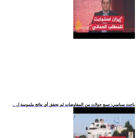
.. باحث سياسي: سبع جولات من المفاوضات لم تحقق أي نتائج ملموسة ل