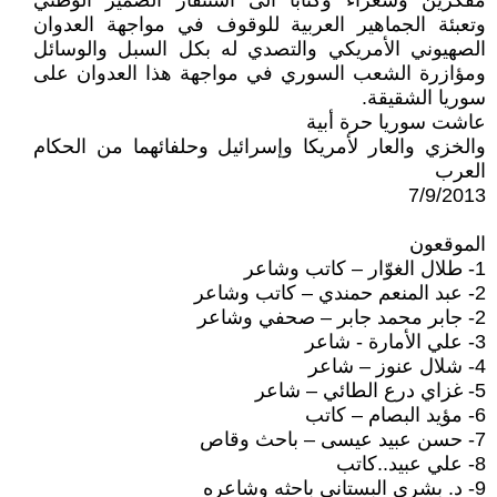
مفكرين وشعراء وكتابا الى استنفار الضمير الوطني
وتعبئة الجماهير العربية للوقوف في مواجهة العدوان
الصهيوني الأمريكي والتصدي له بكل السبل والوسائل
ومؤازرة الشعب السوري في مواجهة هذا العدوان على
سوريا الشقيقة.
عاشت سوريا حرة أبية
والخزي والعار لأمريكا وإسرائيل وحلفائهما من الحكام
العرب
7/9/2013
الموقعون
1- طلال الغوّار – كاتب وشاعر
2- عبد المنعم حمندي – كاتب وشاعر
2- جابر محمد جابر – صحفي وشاعر
3- علي الأمارة - شاعر
4- شلال عنوز – شاعر
5- غزاي درع الطائي – شاعر
6- مؤيد البصام – كاتب
7- حسن عبيد عيسى – باحث وقاص
8- علي عبيد..كاتب
9- د. بشرى البستاني باحثه وشاعره