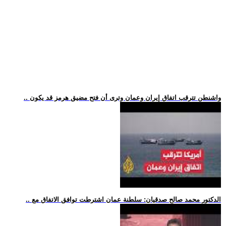
.. واشنطن تترقب اتفاق إيران وعمان وترى أن فتح مضيق هرمز قد يكون
.. الدكتور محمد صالح صدقيان: سلطنة عمان اشترطت توافق الاتفاق مع