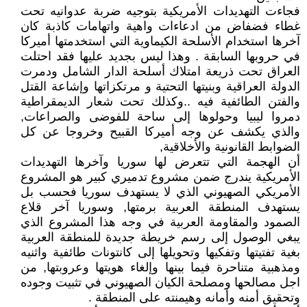
فجاءت التهديدات الأمريكية بتوجيه ضربة عدوانيه تحت
غطاء فضفاض من ادعاءات واهية واتهامات كاذبة كان
آخرها استخدام الأسلحة الكيماوية التي استخدمتها أميركا
في حروبها السابقة . وهذا ليس بجديد عليها فقد احتلت
العراق تحت ذريعة امتلاك أسلحة الدار الشامل ودمرت
الدولة العراقية وبنيتها التحتية و مرتكزاتها وإشاعة القتل
والفتن الطائفية فيه ..وكذلك تحت شعار الديمقراطية
دمروا ليبيا وحولوها إلى ساحة للفوضى والصراعات,
والذي يكشف عن وجه أميركا القبيح وخروجا عن كل
الضوابط القانونية والأخلاقية,
أن الهجمة التي تتعرض لها سوريا وآخرها التهديدات
الأمريكية يندرج ضمن مشروع تدميري كبير هو المشروع
الأمريكي الصهيوني الذي لا يستهدف سوريا فحسب بل
يستهدف المنطقة العربية برمتها, وسوريا آخر قلاع
الصمود والمقاومة العربية في وجه هذا المشروع الذي
يبغي الوصول إلى رسم خريطة جديدة للمنطقة العربية
بغية تفتيتها وتفكيها وتحويلها إلى كانتونات طائفية واثنيه
ومذهبية متناحرة فيما بينها وإلغاء هويتها وعروبتها, من
اجل مصالحها ومصلحة الكيان الصهيوني في تثبيت وجوده
وتحقيق أمنه وأمانه وهيمنته على المنطقة .