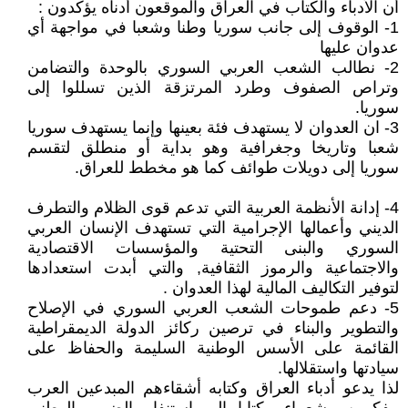
أن الأدباء والكتاب في العراق والموقعون أدناه يؤكدون :
1- الوقوف إلى جانب سوريا وطنا وشعبا في مواجهة أي
عدوان عليها
2- نطالب الشعب العربي السوري بالوحدة والتضامن
وتراص الصفوف وطرد المرتزقة الذين تسللوا إلى
سوريا.
3- ان العدوان لا يستهدف فئة بعينها وإنما يستهدف سوريا
شعبا وتاريخا وجغرافية وهو بداية أو منطلق لتقسم
سوريا إلى دويلات طوائف كما هو مخطط للعراق.
4- إدانة الأنظمة العربية التي تدعم قوى الظلام والتطرف
الديني وأعمالها الإجرامية التي تستهدف الإنسان العربي
السوري والبنى التحتية والمؤسسات الاقتصادية
والاجتماعية والرموز الثقافية, والتي أبدت استعدادها
لتوفير التكاليف المالية لهذا العدوان .
5- دعم طموحات الشعب العربي السوري في الإصلاح
والتطوير والبناء في ترصين ركائز الدولة الديمقراطية
القائمة على الأسس الوطنية السليمة والحفاظ على
سيادتها واستقلالها.
لذا يدعو أدباء العراق وكتابه أشقاءهم المبدعين العرب