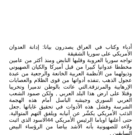
أدباء وكتاب في العراق يصدرون بيانا: إدانة العدوان
الأمريكي على سوريا الشقيقة
تواجه سوريا العروبة وقلبها النابض ومنذ أكثر من عامين
مخططا عدوانيا كبيرا من قبل أميركا والكيان الصهيوني
وذيولهما من الأنظمة العربية الخانعة والرجعية من عبدة
عجول الذهب ,تنفذه أدواتها من قوى الظلام والعصابات
الإرهابية والمرتزقة,التي عاثت بالوطن تدميرا وتخريبا
وقتلا على ارض هذا البلد العربي , ولكن صمود الشعب
العربي السوري وجيشه الباسل أمام هذه الهجمة
الشرسة وفشل هذه الأدوات في تحقيق غاياتها ,جعل
الذئب الأمريكي يكشّر عن أنيابه ويلفق التهم المتوالية.
حتى أعلنها اوباما الرئيس الأمريكي 44الاسود الذي اثبت
ولاءه للصهيونية بأنه الأشد بياضا من الرؤساء البيض
السابقين .