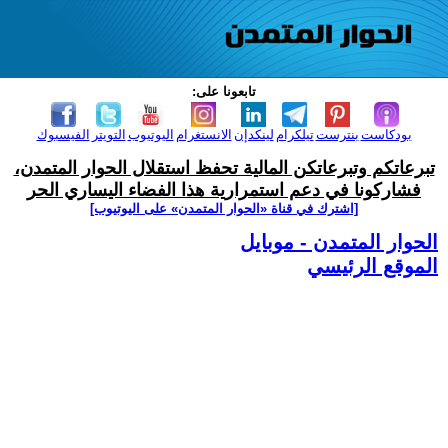
تابعونا على:
بودكاست
بنترست
تيلكرام
لينكدإن
الانستغرام
اليوتيوب
التويتر
الفيسبوك
تبرعاتكم وتبرعاتكن المالية تحفظ استقلال الحوار المتمدن،
فشاركونا في دعم استمرارية هذا الفضاء اليساري الحر
[اشترك في قناة ‫«الحوار المتمدن» على اليوتيوب]
الحوار المتمدن - موبايل
الموقع الرئيسي