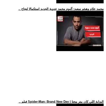
.. محمد علام وهيثم سعيد: ألبوم محمد عدوية الجديد استكمالا لنجاح
.. فيلم Spider-Man: Brand New Day | البداية اللي كان بيتر محتا