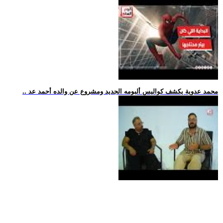
.. محمد عدوية يكشف كواليس ألبومه الجديد ومشروع عن والده أحمد عد