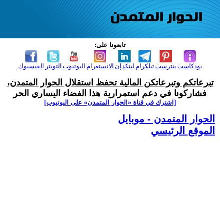
تابعونا على:
بودكاست
بنترست
تيلكرام
لينكدإن
الانستغرام
اليوتيوب
التويتر
الفيسبوك
تبرعاتكم وتبرعاتكن المالية تحفظ استقلال الحوار المتمدن،
فشاركونا في دعم استمرارية هذا الفضاء اليساري الحر
[اشترك في قناة ‫«الحوار المتمدن» على اليوتيوب]
الحوار المتمدن - موبايل
الموقع الرئيسي