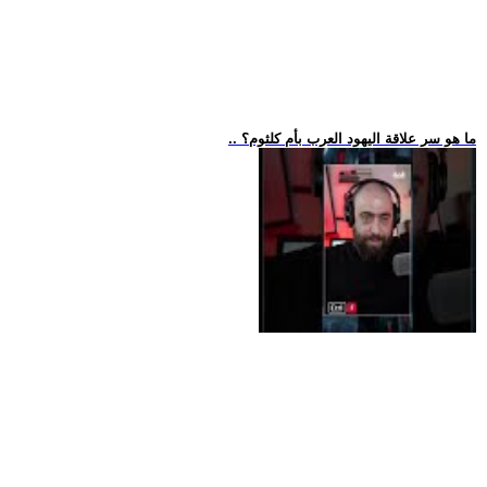
.. ما هو سر علاقة اليهود العرب بأم كلثوم؟