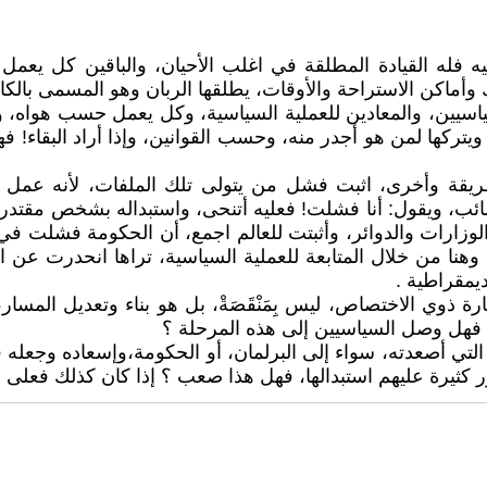
 فله القيادة المطلقة في اغلب الأحيان، والباقين كل يعمل
 وأماكن الاستراحة والأوقات، يطلقها الربان وهو المسمى بالكاب
يين، والمعادين للعملية السياسية، وكل يعمل حسب هواه، وبم
تركها لمن هو أجدر منه، وحسب القوانين، وإذا أراد البقاء! ف
ريقة وأخرى، اثبت فشل من يتولى تلك الملفات، لأنه عمل و
صائب، ويقول: أنا فشلت! فعليه أتنحى، واستبداله بشخص مقتدر، 
ا الوزارات والدوائر، وأثبتت للعالم اجمع، أن الحكومة فشلت ف
نا من خلال المتابعة للعملية السياسية، تراها انحدرت عن ا
ديمقراطية .
وي الاختصاص، ليس بِمَنْقَصَةْ، بل هو بناء وتعديل المسار،
 فهل وصل السياسيين إلى هذه المرحلة ؟
ة، التي أصعدته، سواء إلى البرلمان، أو الحكومة،وإسعاده وج
ثيرة عليهم استبدالها، فهل هذا صعب ؟ إذا كان كذلك فعلى الدن