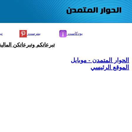
بودكاست
بنترست
تي
تبرعاتكم وتبرعاتكن المال
الحوار المتمدن - موبايل
الموقع الرئيسي