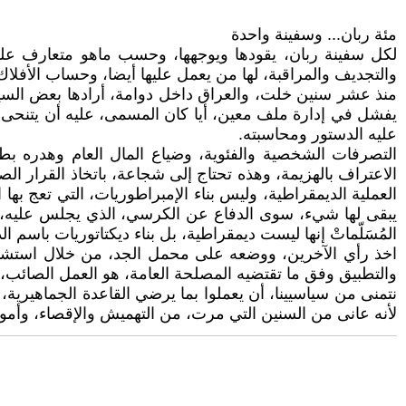
مئة ربان... وسفينة واحدة
لكل سفينة ربان، يقودها ويوجهها، وحسب ماهو متعارف عليه
والتجديف والمراقبة، لها من يعمل عليها أيضا، وحساب الأفلاك
منذ عشر سنين خلت، والعراق داخل دوامة، أرادها بعض السياس
يفشل في إدارة ملف معين، أيا كان المسمى، عليه أن يتنحى وي
عليه الدستور ومحاسبته.
التصرفات الشخصية والفئوية، وضياع المال العام وهدره بط
الاعتراف بالهزيمة، وهذه تحتاج إلى شجاعة، باتخاذ القرار ال
العملية الديمقراطية، وليس بناء الإمبراطوريات، التي تعج به
يبقى لها شيء، سوى الدفاع عن الكرسي، الذي يجلس عليه، وه
المُسَلّماتْ إنها ليست ديمقراطية، بل بناء ديكتاتوريات باسم ال
اخذ رأي الآخرين، ووضعه على محمل الجد، من خلال استشارة ذ
والتطبيق وفق ما تقتضيه المصلحة العامة، هو العمل الصائب،
نتمنى من سياسيينا، أن يعملوا بما يرضي القاعدة الجماهيري
لأنه عانى من السنين التي مرت، من التهميش والإقصاء، وأمور ك