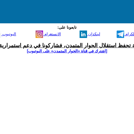
تابعونا على:
لكرام
لينكدإن
الانستغرام
اليوتيوب
ية تحفظ استقلال الحوار المتمدن، فشاركونا في دعم استمرارية 
[اشترك في قناة ‫«الحوار المتمدن» على اليوتيوب]