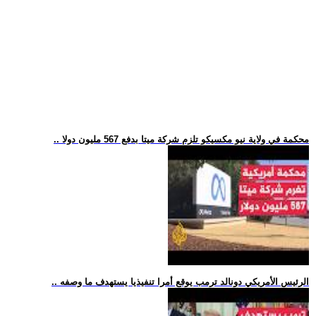
.. محكمة في ولاية نيو مكسيكو تلزم شركة ميتا بدفع 567 مليون دولا
.. الرئيس الأمريكي دونالد ترمب يوقع أمرا تنفيذيا يستهدف ما وصفه