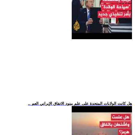
.. هل كانت الولايات المتحدة على علم ببنود الاتفاق الإيراني العم