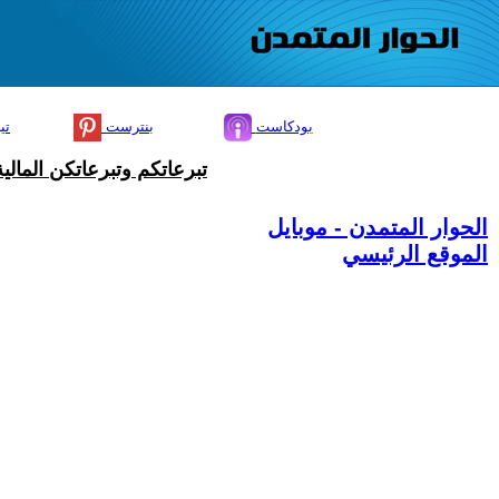
بودكاست
بنترست
تي
تبرعاتكم وتبرعاتكن المال
الحوار المتمدن - موبايل
الموقع الرئيسي