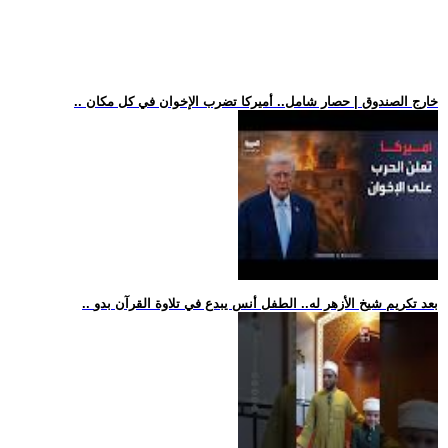
.. خارج الصندوق | حصار شامل.. أميركا تضرب الإخوان في كل مكان
.. بعد تكريم شيخ الأزهر له.. الطفل أنس يبدع في تلاوة القرآن بدو