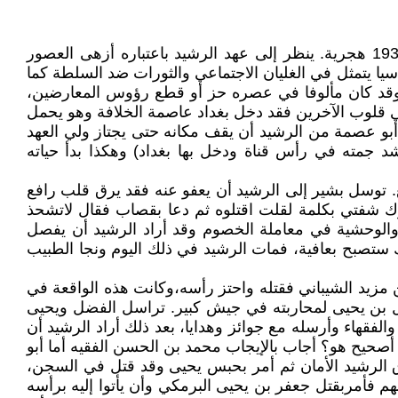
توفي الهادي سنة 170 هجرية، وهو رابع الخلفاء العباسيين، فتولى بعده أخوه هارون الرشبد الخلافة للفترة من 170 إلى 193 هجرية. ينظر إلى عهد الرشيد باعتباره أزهى العصور
ياسيا يتمثل في الغليان الاجتماعي والثورات ضد السلطة كما
وقد كان مألوفا في عصره حز أو قطع رؤوس المعارضين،
ي قلوب الآخرين فقد دخل بغداد عاصمة الخلافة وهو يحمل
بو عصمة من الرشيد أن يقف مكانه حتى يجتاز ولي العهد
د جمته في رأس قناة ودخل بها بغداد) وهكذا بدأ حياته
. توسل بشير إلى الرشيد أن يعفو عنه فقد يرق قلب رافع
ق من أجلي إلا أن أحرك شفتي بكلمة لقلت اقتلوه ثم دعا بقصاب فقال لاتشحذ
لاء، 14 جزءا.وهذا التصرف يبين مدى القسوة والوحشية في معاملة الخصوم وقد أراد الرشيد أن يفصل
ك ستصبح بعافية، فمات الرشيد في ذلك اليوم ونجا الطبيب
ن مزيد الشيباني فقتله واحتز رأسه،وكانت هذه الواقعة في
ضل بن يحيى لمحاربته في جيش كبير. تراسل الفضل ويحيى
لفقهاء وأرسله مع جوائز وهدايا، بعد ذلك أراد الرشيد أن
أصحيح هو؟ أجاب بالإيجاب محمد بن الحسن الفقيه أما أبو
زق الرشيد الأمان ثم أمر بحبس يحيى وقد قتل في السجن،
 فأمربقتل جعفر بن يحيى البرمكي وأن يأتوا إليه برأسه