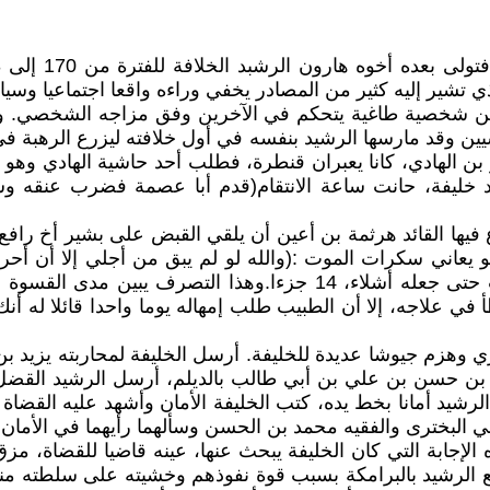
الذي تشير إليه كثير من المصادر يخفي وراءه واقعا اجتماعيا وس
 عن شخصية طاغية يتحكم في الآخرين وفق مزاجه الشخصي. 
يين وقد مارسها الرشيد بنفسه في أول خلافته ليزرع الرهبة ف
الهادي، كانا يعبران قنطرة، فطلب أحد حاشية الهادي وهو أ
د خليفة، حانت ساعة الانتقام(قدم أبا عصمة فضرب عنقه وش
يها القائد هرثمة بن أعين أن يلقي القبض على بشير أخ رافع
 فقال الرشيد، وكان ذلك سنة 193 هجرية وهو يعاني سكرات الموت :(والله لو لم يب
مداك اتركها على حالها وفصل هذا الفاسق) فقطعه القصاب حتى جعله أش
في علاجه، إلا أن الطبيب طلب إمهاله يوما واحدا قائلا له أن
ري وهزم جيوشا عديدة للخليفة. أرسل الخليفة لمحاربته يزيد ب
حسن بن حسن بن علي بن أبي طالب بالديلم، أرسل الرشيد الق
يد أمانا بخط يده، كتب الخليفة الأمان وأشهد عليه القضاة وا
ي البخترى والفقيه محمد بن الحسن وسألهما رأيهما في الأمان 
لإجابة التي كان الخليفة يبحث عنها، عينه قاضيا للقضاة، م
ع الرشيد بالبرامكة بسبب قوة نفوذهم وخشيته على سلطته منهم