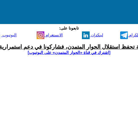
تابعونا على:
لكرام
لينكدإن
الانستغرام
اليوتيوب
ية تحفظ استقلال الحوار المتمدن، فشاركونا في دعم استمرارية 
[اشترك في قناة ‫«الحوار المتمدن» على اليوتيوب]