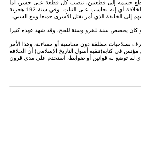
ويقطع جسمه إلى قطعتين، تنصب كل قطعة على جسر، أما
البرامكة الآخرون فقد حبسوا وصودرت أموالهم كما وضع الرشيد ابن عمه عبدالملك بن صالح في السجن لأنه قد يطمع بالخلافة أي إنه يحاسب على النيات. وفي سنة 192 هجرية
 إلى الخليفة الذي أمر بقتل الأسرى جميعا وبيع السبي.
هم و كان يخصص سنة للغزو وسنة للحج، وقد شهد عهده كثيرا
صرف بصلاحيات مطلقة دون محاسبة أو مساءلة، وهذا الأمر
 مؤنس في كتابه(تنقية أصول التاريخ الإسلامي) أن الخلافة
 الذي لم توضع له قوانين أو ضوابط، استخدم على مدى قرون