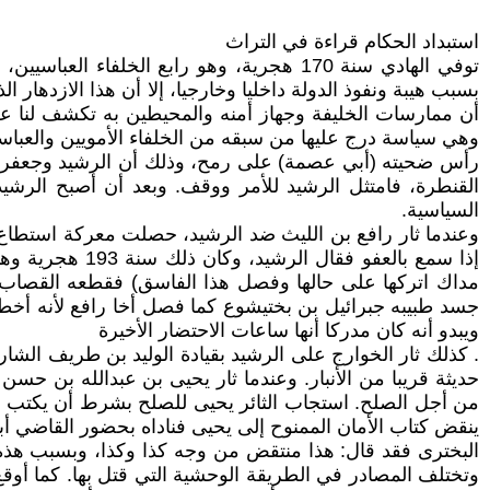
استبداد الحكام قراءة في التراث
بسبب هيبة ونفوذ الدولة داخليا وخارجيا، إلا أن هذا الازدهار 
أن ممارسات الخليفة وجهاز أمنه والمحيطين به تكشف لنا
وهي سياسة درج عليها من سبقه من الخلفاء الأمويين والعباس
رأس ضحيته (أبي عصمة) على رمح، وذلك أن الرشيد وجعفر بن 
القنطرة، فامتثل الرشيد للأمر ووقف. وبعد أن أصبح الرشي
السياسية.
وعندما ثار رافع بن الليث ضد الرشيد، حصلت معركة استطاع ف
إذا سمع بالعفو
جسد طبيبه جبرائيل بن بختيشوع كما فصل أخا رافع لأنه أخطأ 
ويبدو أنه كان مدركا أنها ساعات الاحتضار الأخيرة
. كذلك ثار الخوارج على الرشيد بقيادة الوليد بن طريف الشا
حديثة قريبا من الأنبار. وعندما ثار يحيى بن عبدالله بن 
من أجل الصلح. استجاب الثائر يحيى للصلح بشرط أن يكتب الرش
ينقض كتاب الأمان الممنوح إلى يحيى فناداه بحضور القاضي أب
البخترى فقد قال: هذا منتقض من وجه كذا وكذا، وبسبب هذه ا
وتختلف المصادر في الطريقة الوحشية التي قتل بها. كما أوق