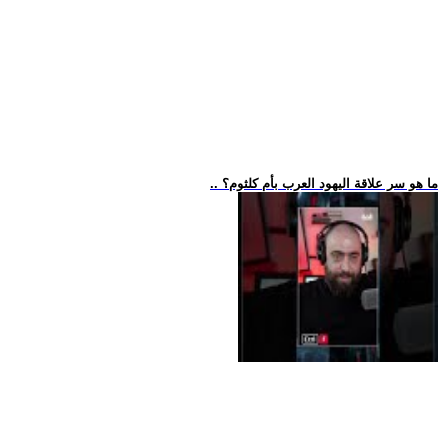
.. ما هو سر علاقة اليهود العرب بأم كلثوم؟