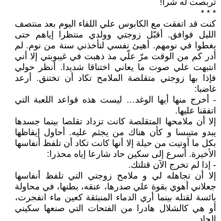
تربصت له شرا!
* * *
كنت قد اتفقت مع الكابوس علي اللقاء اليوم بعد منتصف
الليل فوافق. أقبّل زوجتي وولدي منتظرا إياهم حتى
يغطوا في نومهم. أهيئ نفسي لتأخذني سنة من نوم. لم
أدر كم من الوقت مرّ علّي مذ ذهبت في غيبوبتي إلا أني
انتبهت علي صوت ما يعاني اختناقا شديدا. أنظر حولي
فإذا بها زوجتي متقلصة الملامح تكاد أن تختنق. أرعد
غاضبا:
- أخرج منها أيها الوغد… ليست هذه قواعد اللعبة التي
اتفقنا عليها.
إلا أن ملامحها المتقلصة كانت تزداد تقلصا بينما جسدها
يبدو متيبسا و كأن هناك من يجثم عليه. أحاول إيقاظها
بكل ما أوتيت من حيلة إلا أنها كانت تكاد أن تلفظ أنفاسها
الأخيرة. أسرع إلى سكين حاد شارعا إياه محذرا:
- إذا لم تخرج الآن قتلتك.
إلا أن تجاهله لي و ملامح زوجتي التي تلفظ أنفاسها
جعلاني أهوي بقوة علي صدرها، عنقه، بطنها، في محاولة
يائسة لقتله بينما أري الدماء المنبثقة كعين ماء انفجرت،
أو هي كالشلال هادرا من الفتحات التي صنعها سكيني
الحاد.