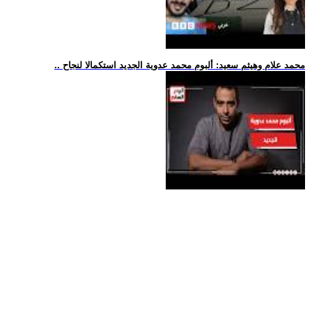
.. محمد علام وهيثم سعيد: ألبوم محمد عدوية الجديد استكمالا لنجاح