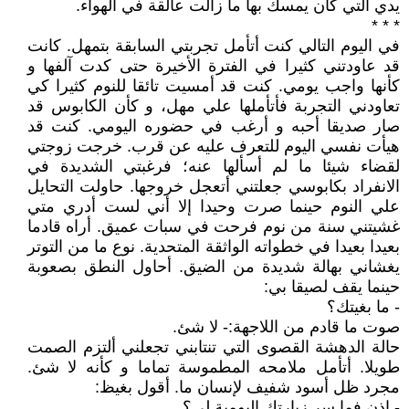
يدي التي كان يمسك بها ما زالت عالقة في الهواء.
* * *
في اليوم التالي كنت أتأمل تجربتي السابقة بتمهل. كانت
قد عاودتني كثيرا في الفترة الأخيرة حتى كدت آلفها و
كأنها واجب يومي. كنت قد أمسيت تائقا للنوم كثيرا كي
تعاودني التجربة فأتأملها علي مهل، و كأن الكابوس قد
صار صديقا أحبه و أرغب في حضوره اليومي. كنت قد
هيأت نفسي اليوم للتعرف عليه عن قرب. خرجت زوجتي
لقضاء شيئا ما لم أسألها عنه؛ فرغبتي الشديدة في
الانفراد بكابوسي جعلتني أتعجل خروجها. حاولت التحايل
علي النوم حينما صرت وحيدا إلا أني لست أدري متي
غشيتني سنة من نوم فرحت في سبات عميق. أراه قادما
بعيدا بعيدا في خطواته الواثقة المتحدية. نوع ما من التوتر
يغشاني بهالة شديدة من الضيق. أحاول النطق بصعوبة
حينما يقف لصيقا بي:
- ما بغيتك؟
صوت ما قادم من اللاجهة:- لا شئ.
حالة الدهشة القصوى التي تنتابني تجعلني ألتزم الصمت
طويلا. أتأمل ملامحه المطموسة تماما و كأنه لا شئ.
مجرد ظل أسود شفيف لإنسان ما. أقول بغيظ:
- إذن فما سر زيارتك اليومية لي؟