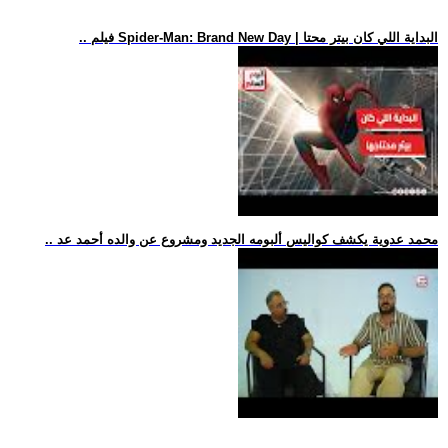
.. فيلم Spider-Man: Brand New Day | البداية اللي كان بيتر محتا
.. محمد عدوية يكشف كواليس ألبومه الجديد ومشروع عن والده أحمد عد