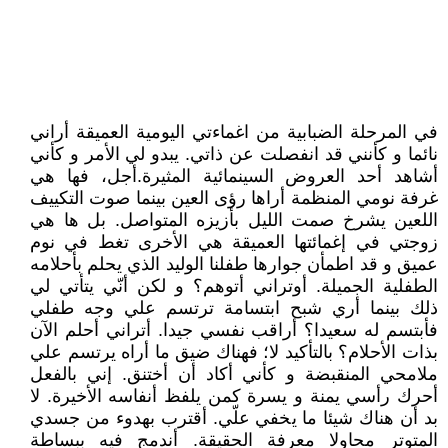
في المرحلة الضبابية من اغماءتي اليومية العميقة أراني
نائما و كأنني قد انفصلت عن ذاتي. يبدو لي الأمر و كأني
أشاهد أحد العروض السينمائية المثيرة.أجل، فها هي
غرفة نومي المنظمة أراها رؤى العين بينما صوت التكييف
اللعين يشرخ صمت الليل بأزيزه المتواصل. بل ها هي
زوجتي في إغمائتها العميقة هي الأخرى تغط في نوم
عميق و قد اطمأن جوارها طفلنا الوليد الذي يحلم بأحلامه
الطفلية الجميلة. أوتراني أتوهم؟ و لكن أنّي يتأتي لي
ذلك بينما أري شبح ابتسامة ترتسم علي وجه طفلي
فأبتسم له سعيدا؟ أراقب نفسي جيدا. أتراني أحلم الآن
بذات الأحلام؟ بالتأكيد لا؛ فهناك ضيق ما أراه يرتسم علي
ملامحي المنقبضة و كأني أكاد أن أختنق. إني بالفعل
أحرك رأسي يمنة و يسرة كمن يلفظ أنفاسه الأخيرة. لا
بد أن هناك شيئا ما يخفي علّي. أقترب بهدوء من جسدي
المتوتر محاولا معرفة الحقيقة. أندمج فيه ببساطة