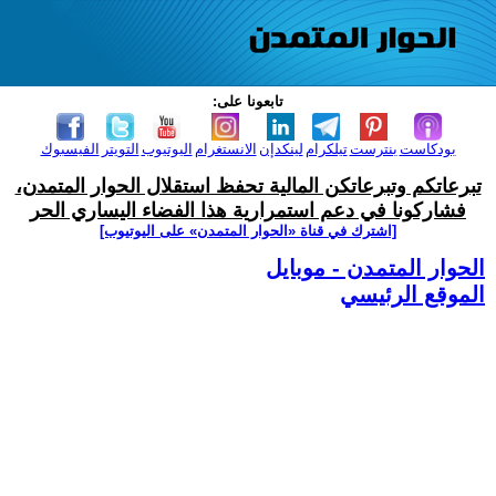
تابعونا على:
بودكاست
بنترست
تيلكرام
لينكدإن
الانستغرام
اليوتيوب
التويتر
الفيسبوك
تبرعاتكم وتبرعاتكن المالية تحفظ استقلال الحوار المتمدن،
فشاركونا في دعم استمرارية هذا الفضاء اليساري الحر
[اشترك في قناة ‫«الحوار المتمدن» على اليوتيوب]
الحوار المتمدن - موبايل
الموقع الرئيسي