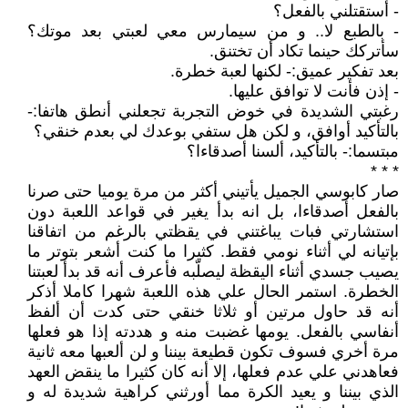
- أستقتلني بالفعل؟
- بالطبع لا.. و من سيمارس معي لعبتي بعد موتك؟
سأتركك حينما تكاد أن تختنق.
بعد تفكير عميق:- لكنها لعبة خطرة.
- إذن فأنت لا توافق عليها.
رغبتي الشديدة في خوض التجربة تجعلني أنطق هاتفا:-
بالتأكيد أوافق، و لكن هل ستفي بوعدك لي بعدم خنقي؟
مبتسما:- بالتأكيد، ألسنا أصدقاءا؟
* * *
صار كابوسي الجميل يأتيني أكثر من مرة يوميا حتى صرنا
بالفعل أصدقاءا، بل انه بدأ يغير في قواعد اللعبة دون
استشارتي فبات يباغتني في يقظتي بالرغم من اتفاقنا
بإتيانه لي أثناء نومي فقط. كثيرا ما كنت أشعر بتوتر ما
يصيب جسدي أثناء اليقظة ليصلّبه فأعرف أنه قد بدأ لعبتنا
الخطرة. استمر الحال علي هذه اللعبة شهرا كاملا أذكر
أنه قد حاول مرتين أو ثلاثا خنقي حتى كدت أن ألفظ
أنفاسي بالفعل. يومها غضبت منه و هددته إذا هو فعلها
مرة أخري فسوف تكون قطيعة بيننا و لن ألعبها معه ثانية
فعاهدني علي عدم فعلها، إلا أنه كان كثيرا ما ينقض العهد
الذي بيننا و يعيد الكرة مما أورثني كراهية شديدة له و