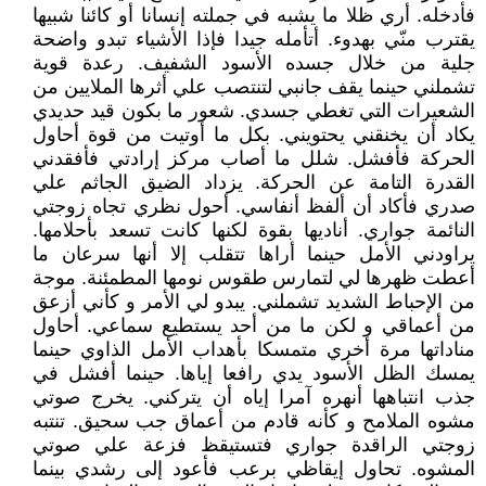
فأدخله. أري ظلا ما يشبه في جملته إنسانا أو كائنا شبيها
يقترب منّي بهدوء. أتأمله جيدا فإذا الأشياء تبدو واضحة
جلية من خلال جسده الأسود الشفيف. رعدة قوية
تشملني حينما يقف جانبي لتنتصب علي أثرها الملايين من
الشعيرات التي تغطي جسدي. شعور ما بكون قيد حديدي
يكاد أن يخنقني يحتويني. بكل ما أوتيت من قوة أحاول
الحركة فأفشل. شلل ما أصاب مركز إرادتي فأفقدني
القدرة التامة عن الحركة. يزداد الضيق الجاثم علي
صدري فأكاد أن ألفظ أنفاسي. أحول نظري تجاه زوجتي
النائمة جواري. أناديها بقوة لكنها كانت تسعد بأحلامها.
يراودني الأمل حينما أراها تتقلب إلا أنها سرعان ما
أعطت ظهرها لي لتمارس طقوس نومها المطمئنة. موجة
من الإحباط الشديد تشملني. يبدو لي الأمر و كأني أزعق
من أعماقي و لكن ما من أحد يستطيع سماعي. أحاول
مناداتها مرة أخري متمسكا بأهداب الأمل الذاوي حينما
يمسك الظل الأسود يدي رافعا إياها. حينما أفشل في
جذب انتباهها أنهره آمرا إياه أن يتركني. يخرج صوتي
مشوه الملامح و كأنه قادم من أعماق جب سحيق. تنتبه
زوجتي الراقدة جواري فتستيقظ فزعة علي صوتي
المشوه. تحاول إيقاظي برعب فأعود إلى رشدي بينما