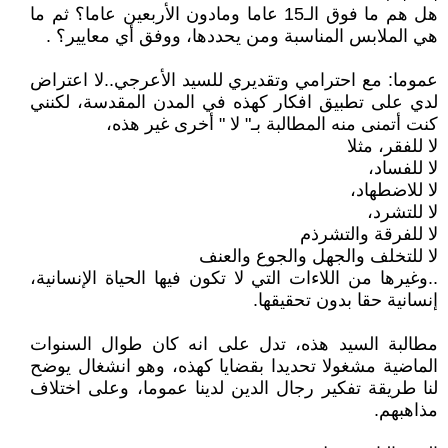
هل هم ما فوق الـ15 عاما ومادون الأربعين عاما؟ ثم ما
هي الملابس المناسبة ومن يحددها، ووفق أي معايير؟ .
عموما: مع احترامي وتقديري للسيد الأعرجي..لا اعتراض
لدي على تطبيق افكار كهذه في المدن المقدسة، لكنني
كنت أتمنى منه المطالبة بـ" لا " أخرى غير هذه،
لا للفقر، مثلا
لا للفساد،
لا للاضطهاد،
لا للتشرد،
لا للفرقة والتشرذم
لا للتخلف والجهل والجوع والعنف
..وغيرها من اللاءات التي لا تكون فيها الحياة الإنسانية،
إنسانية حقا بدون تحقيقها.
مطالبة السيد هذه، تدل على انه كان طوال السنوات
الماضية مشغولا تحديدا بقضايا كهذه، وهو انشغال يوضح
لنا طريقة تفكير رجال الدين لدينا عموما، وعلى اختلاف
مذاهبهم.