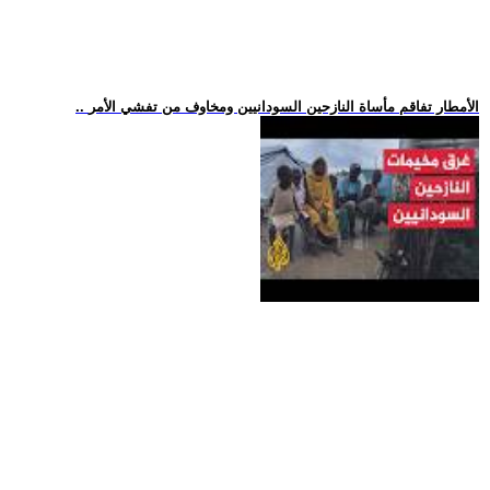
.. الأمطار تفاقم مأساة النازحين السودانيين ومخاوف من تفشي الأمر