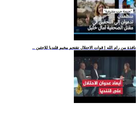
.. نافذة من رام الله | قوات الاحتلال تقتحم مخيم قلنديا للاجئين