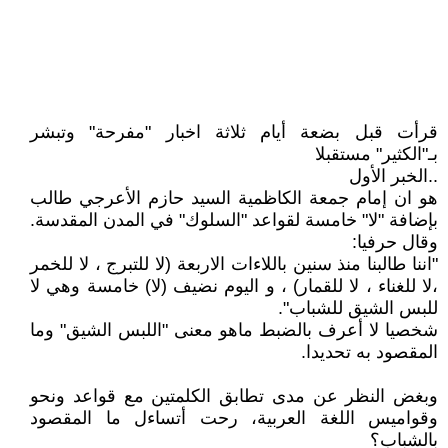
قرأت قبل بضعة أيام ثلاثة اخبار "مفرحة" وتبشر
بـ"الكثير" مستقبلا
..الخبر الأول
هو ان إمام جمعة الكاظمية السيد حازم الأعرجي طالب
بإضافة "لا" خامسة لقواعد "السلوك" في المدن المقدسة.
وقال حرفيا:
"اننا طالبنا منذ سنين باللاءات الاربعة (لا للتبرج ، لا للخمر
،لا للغناء ، لا للقمار) ، و اليوم نضيف (لا) خامسة وهي لا
للبس الشيق للشباب".
شخصيا لا أعرف بالضبط ماهو معنى "اللبس الشيق" وما
المقصود به تحديدا.
وبغض النظر عن مدى تطابق الكلمتين مع قواعد ونحو
وقواميس اللغة العربية، رحت أتساءل ما المقصود
بالشباب؟