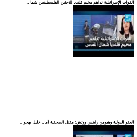
.. القوات الإسرائيلية تداهم مخيم قلنديا للاجئين الفلسطينيين شما
.. العفو الدولية وهيومن رايتس ووتش: مقتل الصحفية آمال خليل بهجو