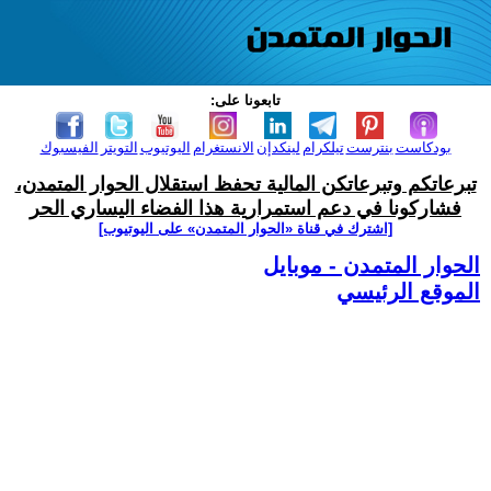
تابعونا على:
بودكاست
بنترست
تيلكرام
لينكدإن
الانستغرام
اليوتيوب
التويتر
الفيسبوك
تبرعاتكم وتبرعاتكن المالية تحفظ استقلال الحوار المتمدن،
فشاركونا في دعم استمرارية هذا الفضاء اليساري الحر
[اشترك في قناة ‫«الحوار المتمدن» على اليوتيوب]
الحوار المتمدن - موبايل
الموقع الرئيسي