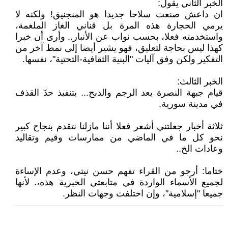
الخبر الثاني يقول:
ان داعش صنعت سلاحا جديدا هو المنجنيق! ولكنه لا
يرمي الحجارة هذه المرة بل قناني الغاز الملغمة،
واستخدمته فعلا، بحسب نواب عن الأنبار.. وأرى أن خبرا
كهذا ليس بحاجة لتعليق، فهو يشير أيضا إلى نمط آخر من
التفكير ولكن وفق آليات "البنية الثقافية-التحتية"، نفسها.
الخبر الثالث:
قيام جبهة النصرة بعد الرجم والذبح... بتنفيذ حدّ القذف
في مدينة سورية.
ثلاثة أخبار جعلتني أشعر فعلا أننا مازلنا نتقدم بنجاح كبير
نحو كل ما في الماضي من ممارسات وقيم وتقاليد
وعادات الخ..
ختاما: أرجو من القراء تفهم حسن نيتي، وعدم الإساءة
لجميع الأسماء الواردة في متابعتي الخبرية هذه،. لأنها
جميعا "إسلامية"، وإن اختلفت وجهات النظر.