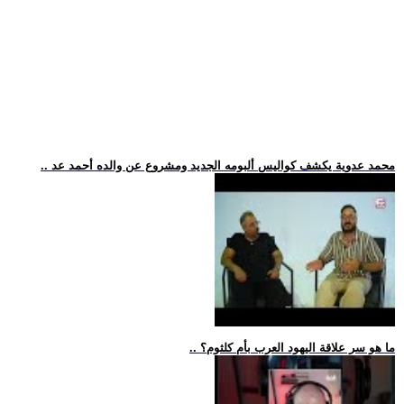
.. محمد عدوية يكشف كواليس ألبومه الجديد ومشروع عن والده أحمد عد
.. ما هو سر علاقة اليهود العرب بأم كلثوم؟