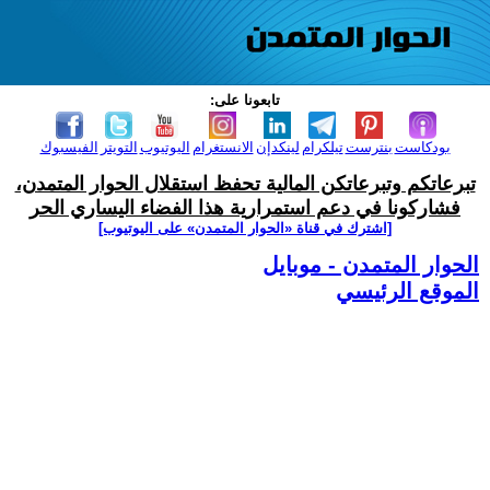
تابعونا على:
بودكاست
بنترست
تيلكرام
لينكدإن
الانستغرام
اليوتيوب
التويتر
الفيسبوك
تبرعاتكم وتبرعاتكن المالية تحفظ استقلال الحوار المتمدن،
فشاركونا في دعم استمرارية هذا الفضاء اليساري الحر
[اشترك في قناة ‫«الحوار المتمدن» على اليوتيوب]
الحوار المتمدن - موبايل
الموقع الرئيسي