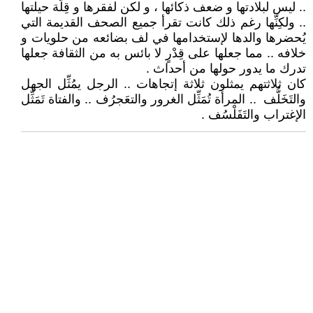
.. ليس لبلادتها و ضعف ذكائها ، و لكن لفقرها و قِلَّة حيلتها
.. ولكِنِّها رغم ذلك كانت تقرأ جميع الصحف القديمة التي
يُحضرها والدها لإستخدامها في لف بضائعه من حلويات و
خلافه .. مما جعلها على قِدْرٍ لا بائس به من الثقافة جعلها
تدرك ما يدور حولها من أحداث .
كان ثلاثتهم يمثلون ثلاثة إتجاهات .. الرجل يمُثِّل الجهل
والتَخَلُّف .. المرأة تُمَثِّل الغرور والتعَجرُف .. والفتاة تَمَثِّل
الإغتراب والتَفَلْسُف .