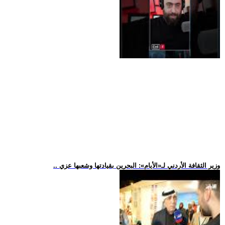
.. وزير الثقافة الأردني لـ«الأيام»: البحرين بقيادتها وشعبها عزي