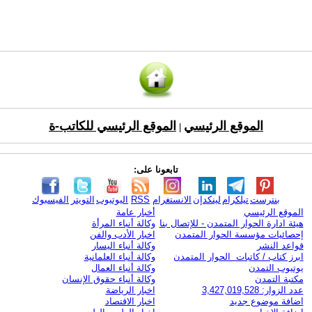
الموقع الرئيسي
الموقع الرئيسي للكاتب-ة
|
تابعونا على:
بنترست
تيلكرام
لينكدإن
الانستغرام
RSS
اليوتيوب
التويتر
الفيسبوك
الموقع الرئيسي
أخبار عامة
هيئة ادارة الحوار المتمدن - للإتصال بنا
وكالة أنباء المرأة
إحصائيات مؤسسة الحوار المتمدن
اخبار الأدب والفن
قواعد النشر
وكالة أنباء اليسار
ابرز كتاب / كاتبات الحوار المتمدن
وكالة أنباء العلمانية
يوتيوب التمدن
وكالة أنباء العمال
مكتبة التمدن
وكالة أنباء حقوق الإنسان
عدد الزوار: 3,427,019,528
اخبار الرياضة
اضافة موضوع جديد
اخبار الاقتصاد