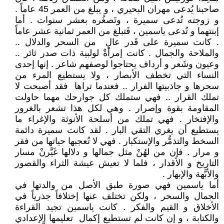
صاحبنا يُدعى مهران البحيري ، و يبلغ من العمر 45 عاماً .
و زوجته تُدعى سميرة ، وتَصغُره بعشر سنوات . أما
إبنتهما و تُدعى ياسمين ، فَتبلغ من العمر ثمانية عشر عاماً
. كانت سميرة على قَدر عالٍ من السحر والدلال ..
والملاحة والجمال . كانت إمرأةٌ لولبية ذات صدر ثائر ..
وعيون وشَعر و أرداف يحتاجوا لوصفهم شاعر . إنها إحدى
النساء التي تخطف الأبصار ، ولا يستطيع المرء من
سحرها و جاذبيتها الفرار .. فعندما تراها فقد أصبحت لا
تملك القرار .. فهي ستملك كل جوارحك مهما حاولت
المقاومة بقوة وإصرار . وهي لكل هذا تشعر بالغرور
والإفتخار . فهي تملك من أسلحة الأنوثة والإغراء ما
يستطيع أن يغري التقي البار . لقد كانت سميرة دائمة
السخط والتذمُّر والإستكبار . فهي لا تُعجبها حياتها من فقر
و مرار . فإن من لهُنْ مثل جمالها و دلالها غَيَّرنْ مسار
التاريخ و الأقدار ، فلما لا تعيش عيشة الثراء والقصور
والأبَّهة والإبهار .
أما ياسمين فهي صورة طبق الأصل من والدتها في
الجمال والسحر ، ولكن تختلف عنها إختلافاً جذرياً في
الأخلاق و القيم والفكر . كانت ياسمين تجيد القراءة
والكتابة ، و إن كانت لم تستطيع إكمال تعليمها الإعدادي