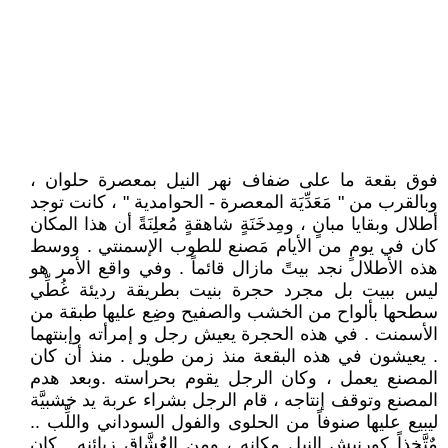
فوق بقعة ما على ضفاف نهر النيل بمعصرة حلوان ،
وبالقرب من " مَعَدِّيَة المعصرة - الحوامدية " ، كانت توجد
أطلال وبقايا مبانٍ ، ومِدخَنَةٍ شاهقةٍ مُعلِنَةً أن هذا المكان
كان في يومٍ من الأيام مَصنع للطوب الإسمنتي . ووسط
هذه الأطلال نجد بيتً مازال قائماً . وفي واقع الأمر هو
ليس ببيت بل مجرد حجرة بنيت بطريقة رديئة غُطِّي
سطحها بألواح من الخشب والصفيح وضِع عليها طبقة من
الأسمنت . في هذه الحجرة يعيش رجل و إمرأته وإبنتهما
. يعيشون في هذه البقعة منذ زمن طويل . منذ أن كان
المصنع يعمل ، وكان الرجل يقوم بحراسته .وبعد هدم
المصنع وتوقف إنتاجه ، قام الرجل بشراء عربة يد خشبيَّة
ليبيع عليها صنوفاً من الحلوى والفول السوداني واللِّب ..
مٌتَّخِذاً كورنيش النيل مكانه ، ومن العُشَّاق زبائنه . كان