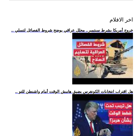
اخر الافلام
.. خروج أمريكا بشرط سبتمبر.. محلل عراقي يوضح شروط الفصائل لتسلي
.. هل اقتراب انتخابات الكونغرس يضيق هامش الوقت أمام واشنطن للتو