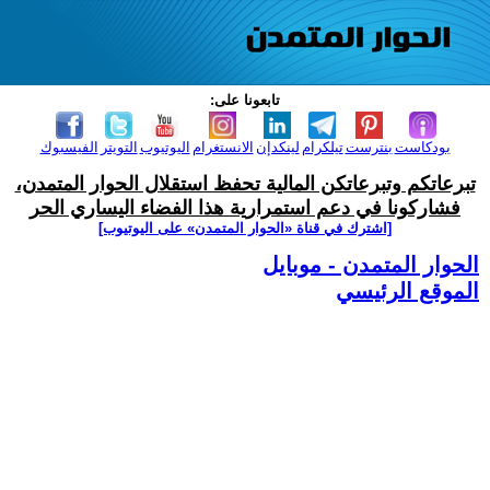
تابعونا على:
بودكاست
بنترست
تيلكرام
لينكدإن
الانستغرام
اليوتيوب
التويتر
الفيسبوك
تبرعاتكم وتبرعاتكن المالية تحفظ استقلال الحوار المتمدن،
فشاركونا في دعم استمرارية هذا الفضاء اليساري الحر
[اشترك في قناة ‫«الحوار المتمدن» على اليوتيوب]
الحوار المتمدن - موبايل
الموقع الرئيسي