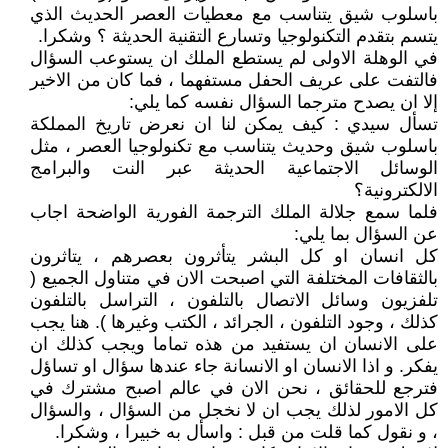
باسلوب شيق يتناسب مع معطيات العصر الحديث الذي
يتسم بتقدم التكنولوجيا وتسارع التقنية الحديثة ؟ وشكرا.
في الوهلة الاولى لم يستطع الملك ان يستوعب السؤال
فالتفت على عريف الحفل مستفهما ، فما كان من الاخير
إلا ان يصدح مترجما السؤال نفسه كما يلي:
تسأل سيدي : كيف يمكن لنا ان نعرض تاريخ المملكة
باسلوب شيق وحديث يتناسب مع تكنولوجيا العصر ، مثل
الوسائل الاجتماعية الحديثة عبر النت والبرامج
الالكترونية؟
فلما سمع جلالة الملك الترجمة الفورية الواضحة اجاب
عن السؤال بما يلي:
كل انسان او كل البشر يتأثرون بعصرهم ، يتاثرون
بالثقافات المختلفة التي اصبحت الان في متناول الجميع (
تلفزيون وسائل الاتصال بالتلفون ، التراسل بالتلفون
كذلك ، وجود التلفون ، الجرائد ، الكتب وغيرها ). هنا يجب
على الانسان ان يستفيد من هذه تماما ويجب كذلك ان
يفكر. و اذا الانسان او الانسانة جاء عندها سؤال او تساؤل
فترجع للحقائق ، نحن الان في عالم اصبح مشترك في
كل الامور لذلك يجب ان لا نخجل من السؤال ، والسؤال
، و نقول كما قلت من قبل : واسأل به خبيرا ، وشكرا.