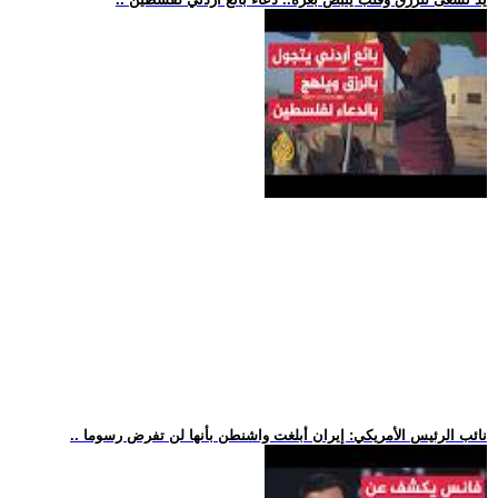
.. نائب الرئيس الأمريكي: إيران أبلغت واشنطن بأنها لن تفرض رسوما