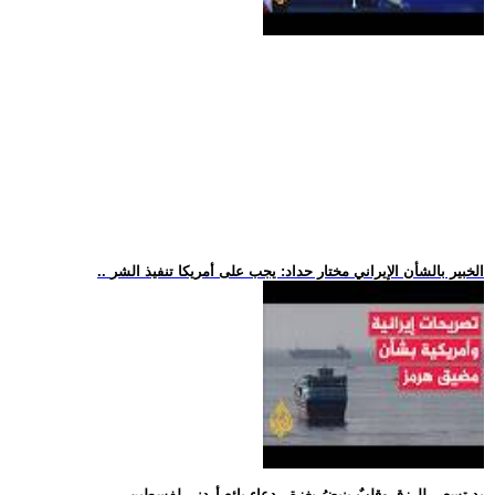
.. الخبير بالشأن الإيراني مختار حداد: يجب على أمريكا تنفيذ الشر
.. يد تسعى للرزق وقلبٌ ينبضُ بغزة.. دعاء بائع أردني لفسطين