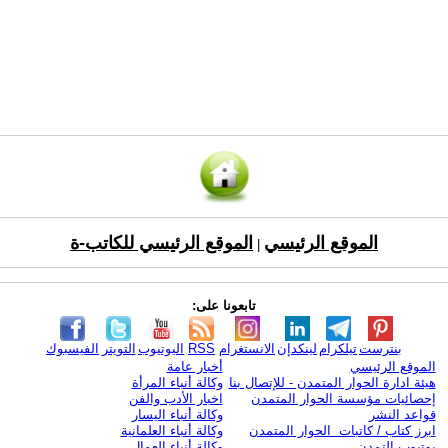
الموقع الرئيسي
الموقع الرئيسي للكاتب-ة
|
تابعونا على:
بنترست
تيلكرام
لينكدإن
الانستغرام
RSS
اليوتيوب
التويتر
الفيسبوك
الموقع الرئيسي
أخبار عامة
هيئة ادارة الحوار المتمدن - للإتصال بنا
وكالة أنباء المرأة
إحصائيات مؤسسة الحوار المتمدن
اخبار الأدب والفن
قواعد النشر
وكالة أنباء اليسار
ابرز كتاب / كاتبات الحوار المتمدن
وكالة أنباء العلمانية
يوتيوب التمدن
وكالة أنباء العمال