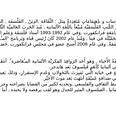
لفَلْسَفَيَّة مُبيَّعاً باللُغَةِ الألمانية , مُنذَ الحَربَ العَالميَّة الثَّاني
في القَرْنِ العَشريَّن , في عَام 1988 كَانَ مُحاضِراً 
عَام 1993 مُدِير مَعهَدَ الفَلَسَفَة الثَّقَافيِ في أَكَادِيميَّةِ الْفُنُونُ 
ةُ الأَحَياء , وَهو أَحَد الرَوافِدَ الفِكريَّة الألمانية المـُعَاصَرة ٌ. أنتَق
 في ألمانيا كَأهَم فَيلَسوفَ بَعد هايدجر.
في حَياتِه الَّتي تَمَيِزتَ بالتَحَوِلاتِ وَعَدمِ الإستقرارِ، وَذلكَ بَعيدا
داقةٍ عَميّقَةِ أنتَهَتَ بَعَد مَوتَ الأخَيَّر.
لوسط الثقافي والفلسفي ,وتحديه لكثير من القضايا بصراحته وج
لمانيا , الفيلسوف المثير للجدل وهو لقب يرفضه ولا يحبذه , أم