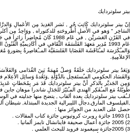
بيتر سلوتردايك
السَاخِر " وَهو في الأَصلِ أُطْروحَتهِ للدكتوراه , ووَاحِدُ مِن أكثَر الكُتبِ ا
الإعلاَمِيةِ.
وَيَعَدُ بيتر سلوتردايك حَلَقَةُ وَصلُ مُهِمَةٌ بَيِنَ القُدَامى وَالفَلاَسَفَ
وَالفَسَاد الحكومي المـُستَفحِل بالدَّوْلَةِ ,وَتَعُدهُ وَسائِل الأعِلام
وَمِن الجَديَّر بالذكرِ أنَّ بيتر سلوتردايك قَدَ مَر بِمُحَطاتٍ عَديِدَةٍ 
طَويّلةُ مَع المـُفَكِر الهِندي المـُثيّرَ للجَدَلِ شاندرا موهان جاين في صَ
لــُقب بيتر سلوتردايك بِعدة ألقاب , يتضح منها جدليته في ا
,الفيلسوف المارق,دجال الليبرالية الجديدة المبتذلة, شيطان أ
حصل على العديد من الجوائز منها :
1) 1993 جائزة روبرت كروتيوس جائزة كتاب المقالات .
2) 2005 جائزة أعمال صحيفة فاينانشال تايمز ألمانيا .
3) 2005جائزة سيغموند فرويد للبحث العلمي .