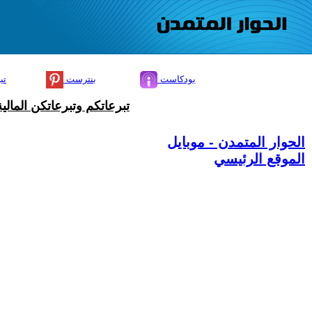
بودكاست
بنترست
تي
تبرعاتكم وتبرعاتكن المال
الحوار المتمدن - موبايل
الموقع الرئيسي