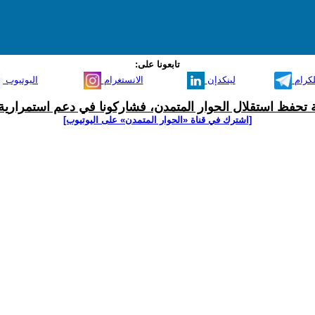
تابعونا على:
لكرام
لينكدإن
الانستغرام
اليوتيوب
ية تحفظ استقلال الحوار المتمدن، فشاركونا في دعم استمرارية 
[اشترك في قناة ‫«الحوار المتمدن» على اليوتيوب]