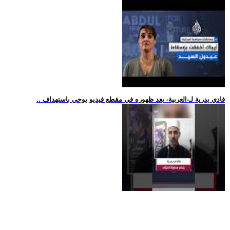
.. فادي بدرية لـ-العربية- بعد ظهوره في مقطع فيديو يوحي باستهداف