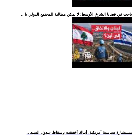
.. باحث في قضايا الشرق الأوسط: لا يمكن مطالبة المجتمع الدولي با
.. مستشارة سياسية أمريكية: أيباك أخفقت بإسقاط عبدول السيد