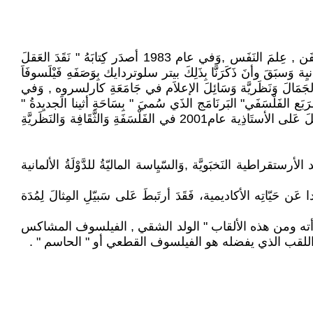
إنّ بيتر سلوتردايك كَاتِبَ حُر , نَشر العَدِيدَ مِن الأعَمالِ وَالدرَّاسات و بإهتِمَامَاتٍ مُتَعَدِدَةٌ مِثلَ : الثَّقَافَة ,الدِيَنُ , الفَلْسَفَة , الفَن , عِلمَ النَفَس ,وَفي عام 1983 أصدَر كِتابَهُ " نَقَدَ العَقلَ
ِة وَسبَقَ وأنَ ذَكَرَنَّا بِذَلِكَ بيتر سلوتردايك بِوَصَفَهِ فَيْلَسوفَاَ
زائراَ في جَامَعَةِ فرانكفورت ,وَفي عَام 1992-1993 أستاذ فَلَسَفَة وَعِلم الجَمَالَ وَنَظَريَّة وَسَائِلَ الإعلاَم في جَامَعَةِ كارلسروه , وَفي
الجَمْيَّلَة في فينا , وَمُنذَ عام 2002 كَانَ رَّئيس قَناة وَبَرنامج "المـُـرَبَع الفَلْسَفَي" البَرنَامَج الذَي سُميَ " بِسَاحَةِ أثينا الَجديِدةُ "
وَالمـُكَرَسَة لمـُنَاقَشَة القَضَايا الفَلسَفَيَّة المــُعَاصِرةُ بِصَورةٍ مُعَمَقةٌ, وفي عَام 2008 أَصبح عضو في مَجلسِ فرانكفورت ,حَصَلَ عَلى الأستَاذِية عام2001 في الفَلْسَفَةِ وَالثَّقَافِة وَالنَظَريَّةِ
َد الأرستقراطية النَخبَويَّة ,وَالسّيِاسة الماليّةُ للدَّوْلَةُ الألمانية
 عَن حَيّاتِه الأكاديمية، فَقَدَ أرتَبطَ عَلى سَبيّلِ المِثالَ لِمُدَة
رأته ومن هذه الألقاب " الولد الشقي , الفيلسوف المشاكس
ا اللقب الذي يفضله هو الفيلسوف القطعي أو " الحاسم " .