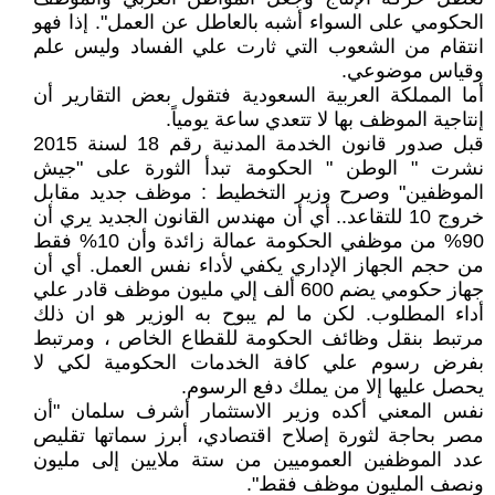
الحكومي على السواء أشبه بالعاطل عن العمل". إذا فهو
انتقام من الشعوب التي ثارت علي الفساد وليس علم
وقياس موضوعي.
أما المملكة العربية السعودية فتقول بعض التقارير أن
إنتاجية الموظف بها لا تتعدي ساعة يومياً.
قبل صدور قانون الخدمة المدنية رقم 18 لسنة 2015
نشرت " الوطن " الحكومة تبدأ الثورة على "جيش
الموظفين" وصرح وزير التخطيط : موظف جديد مقابل
خروج 10 للتقاعد.. أي أن مهندس القانون الجديد يري أن
90% من موظفي الحكومة عمالة زائدة وأن 10% فقط
من حجم الجهاز الإداري يكفي لأداء نفس العمل. أي أن
جهاز حكومي يضم 600 ألف إلي مليون موظف قادر علي
أداء المطلوب. لكن ما لم يبوح به الوزير هو ان ذلك
مرتبط بنقل وظائف الحكومة للقطاع الخاص ، ومرتبط
بفرض رسوم علي كافة الخدمات الحكومية لكي لا
يحصل عليها إلا من يملك دفع الرسوم.
نفس المعني أكده وزير الاستثمار أشرف سلمان "أن
مصر بحاجة لثورة إصلاح اقتصادي، أبرز سماتها تقليص
عدد الموظفين العموميين من ستة ملايين إلى مليون
ونصف المليون موظف فقط".