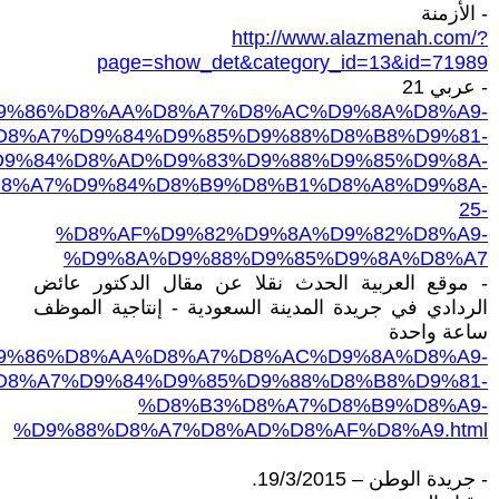
- الأزمنة
http://www.alazmenah.com/?
page=show_det&category_id=13&id=71989
- عربي 21
8%A5%D9%86%D8%AA%D8%A7%D8%AC%D9%8A%D8%A9-
D8%A7%D9%84%D9%85%D9%88%D8%B8%D9%81-
9%84%D8%AD%D9%83%D9%88%D9%85%D9%8A-
8%A7%D9%84%D8%B9%D8%B1%D8%A8%D9%8A-
25-
%D8%AF%D9%82%D9%8A%D9%82%D8%A9-
%D9%8A%D9%88%D9%85%D9%8A%D8%A7
- موقع العربية الحدث نقلا عن مقال الدكتور عائض
الردادي في جريدة المدينة السعودية - إنتاجية الموظف
ساعة واحدة
%D8%A5%D9%86%D8%AA%D8%A7%D8%AC%D9%8A%D8%A9-
D8%A7%D9%84%D9%85%D9%88%D8%B8%D9%81-
%D8%B3%D8%A7%D8%B9%D8%A9-
%D9%88%D8%A7%D8%AD%D8%AF%D8%A9.html
- جريدة الوطن – 19/3/2015.