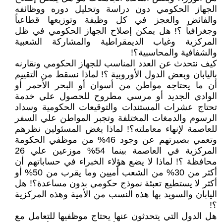
الجهاز الحكومي دون دراسة وتحليل دوره ووظائفه
والفائض والعجز في كل وظيفة وتوزيعها قطاعياً
وجغرافياً ؟! هل يمكن إصلاح الجهاز الحكومي في ظل
المركزية وغياب الديمقراطية والمشاركة الشعبية
والشفافية والمحاسبية؟!
كيف نتحدث عن العدد المناسب للجهاز الحكومي ونقارنه
باليابان وبعض الدول الأوروبية ؟! لماذا نسقط من التقييم
أن ما يحتاجه مواطن من أسوان أو البحر الأحمر أو
الوادي الجديد أو مرسي مطروح للحصول علي خدمة
تحتاج عشرات المستندات والتوقيعات الحكومية وسداد
الرسوم والدمغات المختلفة وتجبر المواطن علي السفر
للعاصمة لإنهاء معاملته؟! لماذا يغض المسئولين نظرهم
وتعمي بصيرتهم عن وجود 46% من موظفي الحكومة
المركزية في العاصمة بينما 54% موزعين علي 26
محافظة ؟! لماذا لا يضع هؤلاء الخبراء في حساباتهم أن
أكثر من 30% من الشعب أميين وما يقرب من 50% أو
أكثر لا يستطيع تعبئة نموذج حكومي بدون مساعدة؟! هل
اليابان والسويد بها هذه النسب من الأمية وهذه المركزية
؟!
هل الدول التي يتحدثون عنها يحتاج موظفيها للتعامل مع