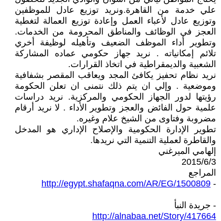
علي خدمة من القاهرة.ونريد توزيع عادل للموظفين
وتوزيع عادل لأعباء العمل وإعادة توزيع العمالة لتغطية
العجز في الوظائف والمناطق المحرومة من الخدمات.
وتطوير أداء الموظف الضعيف وتأهيله لوظيفة أخري
تلائم إمكانياته . نريد جهاز حكومي عماده المشاركة
الشعبية والديمقراطية في اتخاذ القرارات.
نريد نظام تحفيز يكافئ المجد ويعاقب المقصر بشفافية
وموضعية . وإلي ان يتم ذلك نتمنى ان تعلن الحكومة
رؤيتها لدور الجهاز الحكومي والمركزية. نريد دراسات
علمية حول الفائض والعجز وتطوير الأداء . لا نريد أرقام
مضروبة وفتاوى من الشيخ علام وغيره.
تطوير الإدارة الحكومية والإصلاح الإداري هو المدخل
والقاطرة لعملية التنمية التي نريدها.
إلهامي الميرغني
2015/6/3
المراجع
http://egypt.shafaqna.com/AR/EG/1500809
-
- جريدة النبأ
http://alnabaa.net/Story/417664