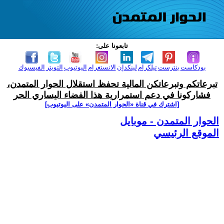
تابعونا على:
بودكاست
بنترست
تيلكرام
لينكدإن
الانستغرام
اليوتيوب
التويتر
الفيسبوك
تبرعاتكم وتبرعاتكن المالية تحفظ استقلال الحوار المتمدن،
فشاركونا في دعم استمرارية هذا الفضاء اليساري الحر
[اشترك في قناة ‫«الحوار المتمدن» على اليوتيوب]
الحوار المتمدن - موبايل
الموقع الرئيسي