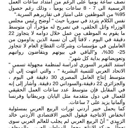
نصف ساعة يوميا على الرغم من امتداد ساعات العمل
الرسمية الى 7 - 8 ساعات يومياً ، وذلك رغم حصول
95% من الموظفين على امتياز فى تقاريرهم السرية."
نفس الكلام يتردد في سوريا حيث " أوضح رئيس مجلس
الوزراء وائل الحلقي، في تصريح له مؤخراً، أن متوسط
ما يقوم به الموظف من عمل خلال دوامه لا يتجاوز 22
دقيقة في اليوم ، لافتاً إلى أن نسبة الذين يداومون من
العاملين في مؤسسات وشركات القطاع العام لا تتجاوز
25- 30%، و"الباقي في بيوتهم ويتقاضون رواتبهم
وتعويضاتهم بداية كل شهر".
استند التقرير السوري لدراسة لمنظمة مجهولة تسمي "
الاتحاد العربي للتنمية البشرية " ، والتي انتهت إلي أن
متوسط إنتاج العامل المصري 30 دقيقة في اليوم ،
والجزائري 22 دقيقة،والسوداني 20 دقيقة. وأشار إلى إنه
في المقابل فإن متوسط عدد ساعات العمل الحقيقي
للعمال في دول متقدمة مثل اليابان وبريطانيا وفرنسا
وألمانيا يزيد على 7 ساعات.
كما يحمل خبير أردني ثورات الربيع العربي بمسئولية
انخفاض الانتاجية فيقول الخبير الاقتصادي الأردني خالد
الزبيدي " أنّ الربيع العربي لم يجلب للعالم العربي سوى
تعطّل حركة الإنتاج وجعل المواطن العربي والموظف