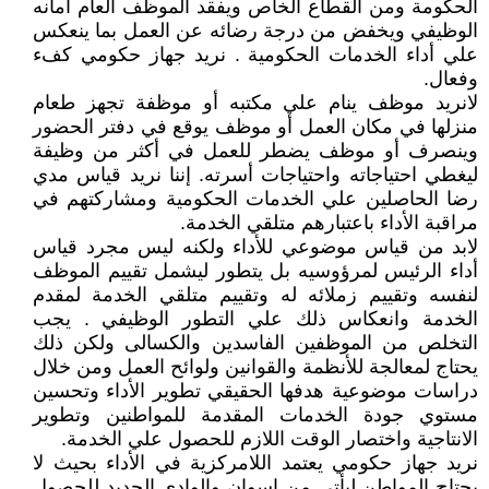
الحكومة ومن القطاع الخاص ويفقد الموظف العام أمانه
الوظيفي ويخفض من درجة رضائه عن العمل بما ينعكس
علي أداء الخدمات الحكومية . نريد جهاز حكومي كفء
وفعال.
لانريد موظف ينام علي مكتبه أو موظفة تجهز طعام
منزلها في مكان العمل أو موظف يوقع في دفتر الحضور
وينصرف أو موظف يضطر للعمل في أكثر من وظيفة
ليغطي احتياجاته واحتياجات أسرته. إننا نريد قياس مدي
رضا الحاصلين علي الخدمات الحكومية ومشاركتهم في
مراقبة الأداء باعتبارهم متلقي الخدمة.
لابد من قياس موضوعي للأداء ولكنه ليس مجرد قياس
أداء الرئيس لمرؤوسيه بل يتطور ليشمل تقييم الموظف
لنفسه وتقييم زملائه له وتقييم متلقي الخدمة لمقدم
الخدمة وانعكاس ذلك علي التطور الوظيفي . يجب
التخلص من الموظفين الفاسدين والكسالى ولكن ذلك
يحتاج لمعالجة للأنظمة والقوانين ولوائح العمل ومن خلال
دراسات موضوعية هدفها الحقيقي تطوير الأداء وتحسين
مستوي جودة الخدمات المقدمة للمواطنين وتطوير
الانتاجية واختصار الوقت اللازم للحصول علي الخدمة.
نريد جهاز حكومي يعتمد اللامركزية في الأداء بحيث لا
يحتاج المواطن ليأتي من اسوان والوادي الجديد للحصول