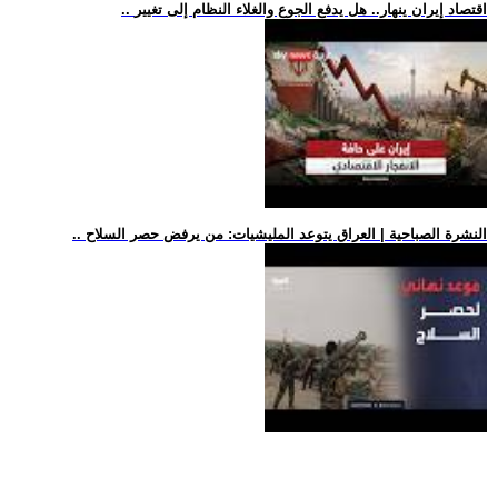
.. اقتصاد إيران ينهار.. هل يدفع الجوع والغلاء النظام إلى تغيير
.. النشرة الصباحية | العراق يتوعد المليشيات: من يرفض حصر السلاح