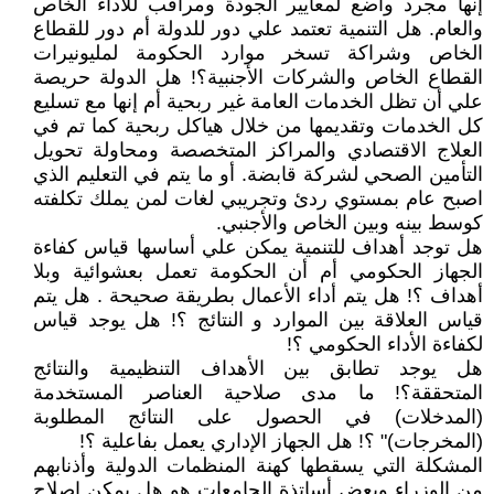
إنها مجرد واضع لمعايير الجودة ومراقب للأداء الخاص
والعام. هل التنمية تعتمد علي دور للدولة أم دور للقطاع
الخاص وشراكة تسخر موارد الحكومة لمليونيرات
القطاع الخاص والشركات الأجنبية؟! هل الدولة حريصة
علي أن تظل الخدمات العامة غير ربحية أم إنها مع تسليع
كل الخدمات وتقديمها من خلال هياكل ربحية كما تم في
العلاج الاقتصادي والمراكز المتخصصة ومحاولة تحويل
التأمين الصحي لشركة قابضة. أو ما يتم في التعليم الذي
اصبح عام بمستوي ردئ وتجريبي لغات لمن يملك تكلفته
كوسط بينه وبين الخاص والأجنبي.
هل توجد أهداف للتنمية يمكن علي أساسها قياس كفاءة
الجهاز الحكومي أم أن الحكومة تعمل بعشوائية وبلا
أهداف ؟! هل يتم أداء الأعمال بطريقة صحيحة . هل يتم
قياس العلاقة بين الموارد و النتائج ؟! هل يوجد قياس
لكفاءة الأداء الحكومي ؟!
هل يوجد تطابق بين الأهداف التنظيمية والنتائج
المتحققة؟! ما مدى صلاحية العناصر المستخدمة
(المدخلات) في الحصول على النتائج المطلوبة
(المخرجات)" ؟! هل الجهاز الإداري يعمل بفاعلية ؟!
المشكلة التي يسقطها كهنة المنظمات الدولية وأذنابهم
من الوزراء وبعض أساتذة الجامعات هو هل يمكن إصلاح