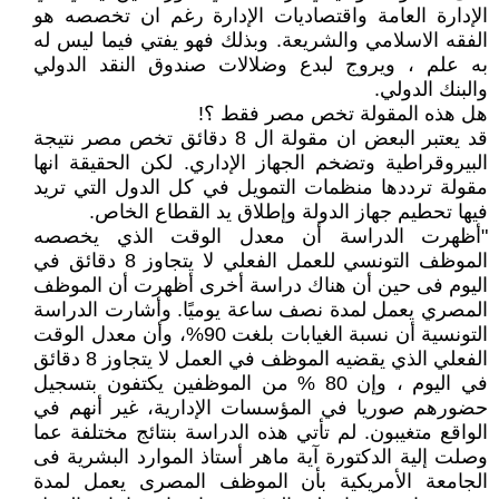
الإدارة العامة واقتصاديات الإدارة رغم ان تخصصه هو
الفقه الاسلامي والشريعة. وبذلك فهو يفتي فيما ليس له
به علم ، ويروج لبدع وضلالات صندوق النقد الدولي
والبنك الدولي.
هل هذه المقولة تخص مصر فقط ؟!
قد يعتبر البعض ان مقولة ال 8 دقائق تخص مصر نتيجة
البيروقراطية وتضخم الجهاز الإداري. لكن الحقيقة انها
مقولة ترددها منظمات التمويل في كل الدول التي تريد
فيها تحطيم جهاز الدولة وإطلاق يد القطاع الخاص.
"أظهرت الدراسة أن معدل الوقت الذي يخصصه
الموظف التونسي للعمل الفعلي لا يتجاوز 8 دقائق في
اليوم فى حين أن هناك دراسة أخرى أظهرت أن الموظف
المصري يعمل لمدة نصف ساعة يوميًا. وأشارت الدراسة
التونسية أن نسبة الغيابات بلغت 90%، وأن معدل الوقت
الفعلي الذي يقضيه الموظف في العمل لا يتجاوز 8 دقائق
في اليوم ، وإن 80 % من الموظفين يكتفون بتسجيل
حضورهم صوريا في المؤسسات الإدارية، غير أنهم في
الواقع متغيبون. لم تأتي هذه الدراسة بنتائج مختلفة عما
وصلت إلية الدكتورة آية ماهر أستاذ الموارد البشرية فى
الجامعة الأمريكية بأن الموظف المصرى يعمل لمدة