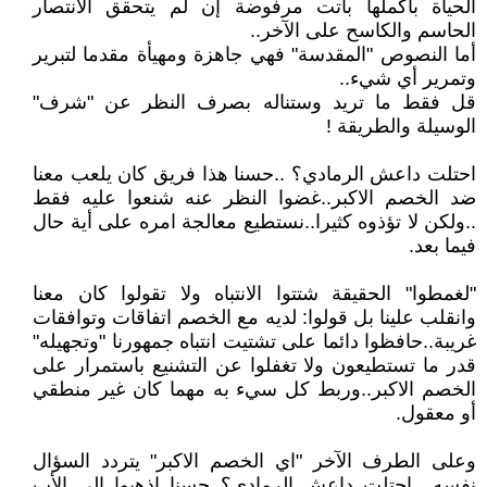
الحياة باكملها باتت مرفوضة إن لم يتحقق الانتصار
الحاسم والكاسح على الآخر..
أما النصوص "المقدسة" فهي جاهزة ومهيأة مقدما لتبرير
وتمرير أي شيء..
قل فقط ما تريد وستناله بصرف النظر عن "شرف"
الوسيلة والطريقة !
احتلت داعش الرمادي؟ ..حسنا هذا فريق كان يلعب معنا
ضد الخصم الاكبر..غضوا النظر عنه شنعوا عليه فقط
..ولكن لا تؤذوه كثيرا..نستطيع معالجة امره على أية حال
فيما بعد.
"لغمطوا" الحقيقة شتتوا الانتباه ولا تقولوا كان معنا
وانقلب علينا بل قولوا: لديه مع الخصم اتفاقات وتوافقات
غريبة..حافظوا دائما على تشتيت انتباه جمهورنا "وتجهيله"
قدر ما تستطيعون ولا تغفلوا عن التشنيع باستمرار على
الخصم الاكبر..وربط كل سيء به مهما كان غير منطقي
أو معقول.
وعلى الطرف الآخر "اي الخصم الاكبر" يتردد السؤال
نفسه ..احتلت داعش الرمادي؟..حسنا اذهبوا إلى الأب