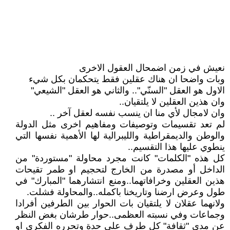
نعيش في زمن اضمحال العقول الاخرى
وبات واضحا ان هناك عقلين فقط يتحكمان بكل شيء
الاول هو العقل "السنّي".. والثاني هو العقل "الشيعي"
وان هذين العقلين لا يلتقيان..
وان لامجال لأي منا ان ينسب نفسه لعقل آخر ..
لم تعد تقسيمات وتوصيفات ومفاهيم اخرى مثل الدولة
والوطن والديمقراطية والليبرالية لها الأهمية نفسها التي
ينطوي عليها هذا التقسيم..
كل هذه "الكلمات" كانت مجرد محاولة "مستوردة" من
الداخل أو مصدرة من الخارج لتحجيم او طمر تقيحات
هذين العقلين وخرافاتهما..ومنع انتشارهما "المبارك" في
طول وعرض ارضنا وتاريخنا باكمله..والمحاولة فشلت.
ولانهما عقلان لا يلتقيان بات الحوار بين الطرفين أفرادا
وجماعات وفي نسبته العظمى..حوار طرشان بغض النظر
عن مدى "ثقافة" كل طرف على حدة وتحرره الفكري او