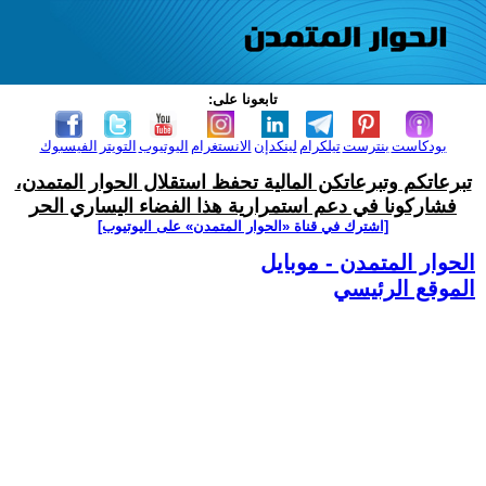
تابعونا على:
بودكاست
بنترست
تيلكرام
لينكدإن
الانستغرام
اليوتيوب
التويتر
الفيسبوك
تبرعاتكم وتبرعاتكن المالية تحفظ استقلال الحوار المتمدن،
فشاركونا في دعم استمرارية هذا الفضاء اليساري الحر
[اشترك في قناة ‫«الحوار المتمدن» على اليوتيوب]
الحوار المتمدن - موبايل
الموقع الرئيسي