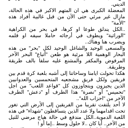
الديني.
المعضلة الكبرى هي ان المتهم الاكبر في هذه الحالة،
مازال غير مرئي حتى الآن من قبل غالبية أفراد هذه
"الأمة"
..الكل يندلق طوعا او كرها، في بحر من الكراهية
"الوراثية" ويطوف في أرجائه حاملا سيفه او قلمه
ويضرب هنا وهناك..
والمسعى الوحيد والشاغل الوحيد لكل "بحر" من هذه
البحار الوهمية اللا مرئية هو طعن "أتباع" البحر الآخر
المرفوض والمكفر والمشنع عليه سلفا بالف طريقة
وطريقة.
هكذا تحولت ايامنا وساحاتنا إلى أشبه بلعبة كرة قدم بين
فريقين ولكل فريق مشجعيه المتحمسين والعدوانيين
الذين يجيزون ويتجاوزون كل "قواعد اللعب" من اجل
"تحميس" أو "نصرة" هذا الطرف أو "دعش" الطرف
الآخر من "احزاب الله"..
لا أحد يلتفت تقريبا من الفريقين إلى الأرض التي تغور
تحت اقدامهما ولا عدد الذين يتساقطون "شهداء" في هذه
اللعبة الدموية..الكل مندفع في حالة هياج مرضي للنيل
من الآخر.. أيا كان ..لا حلول وسط ..إما أو !