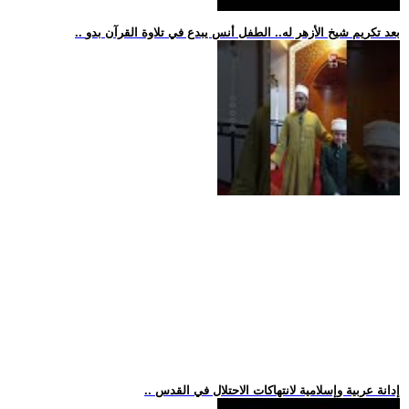
.. بعد تكريم شيخ الأزهر له.. الطفل أنس يبدع في تلاوة القرآن بدو
.. إدانة عربية وإسلامية لانتهاكات الاحتلال في القدس