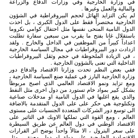
في وزارة الخارجية وفي وزارات الدفاع والزراعة
والمالية والعمل وغيرها .
لم يكن التزايد الهائل لحجم البيروقراطية في الشؤون
الخارجية مختصراً فقط على الدول الكبرى ، بل اخذت
الدول النامية المنحى نفسها مثل احتفال كوامي نكروما
باستقلال غانا بفتح ما يقرب من سبعين سفارة تطلبت
اعداداً كبيراً من الموظفين في الداخل والخارج . ولقد
ازدادت دور البيروقراطيات في مجال السياسة الخارجية
، في الزيادة الملحوظة في حجم وثقل البيروقراطيات
الداخلية التي تعنى بالشؤون الخارجية .
ففي بعض النظم تحدت وزارتا الاقتصاد والدفاع دور
وزارة الخارجية البارز في عملية صنع السياسة الخارجية ،
ومع تزايد ونمو الاقتصاد العالمي الذي اصبح مربوطاً
بشكل كبير بمواد خام تستورد من دول اخرى مثل النفط
والذي يقع اغلبها في الدول النامية او مدخلات صناعية
وتكنلوجية هي حكر على على الدول المتقدمة بالاضافة
الى توسع دور الشركات المتعددة الجنسيات على مستوى
العالم ، ومع القوة التي تملكها الاوبك في التاثير على
الاقتصاد الوطني في دول العالم عن طريق السيطرة
على سعر البترول ، الا مثالاً واحداً يوضح اثر القرارات
الاقتصادية الخارجية على دولة او دول معينة ، مثل