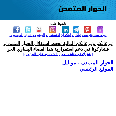
تابعونا على:
بودكاست
بنترست
تيلكرام
لينكدإن
الانستغرام
اليوتيوب
التويتر
الفيسبوك
تبرعاتكم وتبرعاتكن المالية تحفظ استقلال الحوار المتمدن،
فشاركونا في دعم استمرارية هذا الفضاء اليساري الحر
[اشترك في قناة ‫«الحوار المتمدن» على اليوتيوب]
الحوار المتمدن - موبايل
الموقع الرئيسي