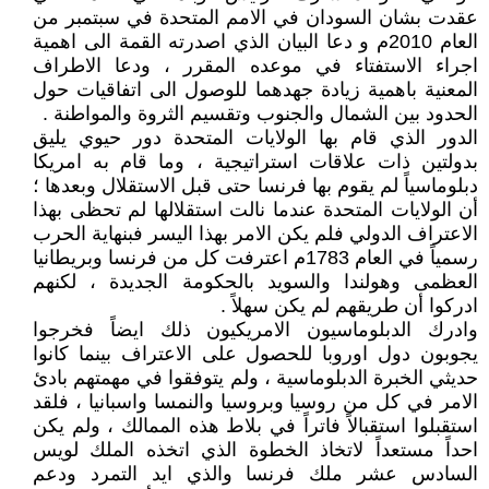
عقدت بشان السودان في الامم المتحدة في سبتمبر من
العام 2010م و دعا البيان الذي اصدرته القمة الى اهمية
اجراء الاستفتاء في موعده المقرر ، ودعا الاطراف
المعنية باهمية زيادة جهدهما للوصول الى اتفاقيات حول
الحدود بين الشمال والجنوب وتقسيم الثروة والمواطنة .
الدور الذي قام بها الولايات المتحدة دور حيوي يليق
بدولتين ذات علاقات استراتيجية ، وما قام به امريكا
دبلوماسياً لم يقوم بها فرنسا حتى قبل الاستقلال وبعدها ؛
أن الولايات المتحدة عندما نالت استقلالها لم تحظى بهذا
الاعتراف الدولي فلم يكن الامر بهذا اليسر فبنهاية الحرب
رسمياً في العام 1783م اعترفت كل من فرنسا وبريطانيا
العظمى وهولندا والسويد بالحكومة الجديدة ، لكنهم
ادركوا أن طريقهم لم يكن سهلاً .
وادرك الدبلوماسيون الامريكيون ذلك ايضاً فخرجوا
يجوبون دول اوروبا للحصول على الاعتراف بينما كانوا
حديثي الخبرة الدبلوماسية ، ولم يتوفقوا في مهمتهم بادئ
الامر في كل من روسيا وبروسيا والنمسا واسبانيا ، فلقد
استقبلوا استقبالاً فاتراً في بلاط هذه الممالك ، ولم يكن
احداً مستعداً لاتخاذ الخطوة الذي اتخذه الملك لويس
السادس عشر ملك فرنسا والذي ايد التمرد ودعم