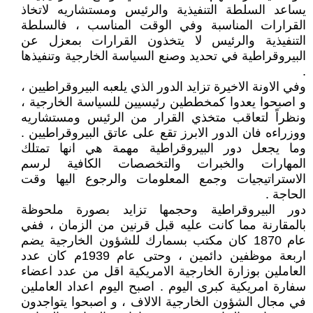
يساعد السلطة التنفيذية والرئيس ومستشاريه لاتخاذ
القرارات المناسبة وفي الوقت المناسب ، فالسلطة
التنفيذية والرئيس لا يتخذون القرارات بمعزل عن
البيروقراطية في تحديد وصنع السياسة الخارجية وتنفيذها
.
وفي الاونة الاخيرة تزايد الدور الذي يلعبه البيروقراطيين ،
و اصبحوا يعدوا كمخططين رئيسيين للسياسة الخارجية ،
ونظراً لتعاقب متخذي القرار من الرئيس ومستشاريه
ووزراءه فان الدور الابرز تقع على عاتق البيروقراطيين .
وما يجعل دور البيروقراطية مهمة هي انها تمتلك
المهارات والخبرات والتخصصات الكافية لرسم
الاستراتيجيات وجمع المعلومات والرجوع اليها وقت
الحاجة .
دور البيروقراطية وحجمها تزايد بصورة ملحوظة
بالمقارنة مما كانت عليه قبل قرنين من الزمان ، ففي
عام 1870 كان مكتب بسمارك للشؤون الخارجية يضم
اربعة موظفين دائمين ، وحتى عام 1939م كان عدد
العاملين بوزارة الخارجية الامريكية اقل من عدد اعضاء
سفارة امريكية كبرى اليوم . اصبح اليوم اعداد العاملين
في مجال الشؤون الخارجية الالاف ، و اصبحوا يتواجدون