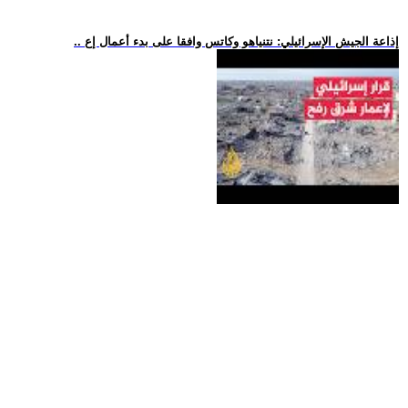
.. إذاعة الجيش الإسرائيلي: نتنياهو وكاتس وافقا على بدء أعمال إع