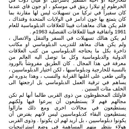
للخارجية او اخيه السفير باسرائيل او ميان دوت في
الخرطوم او تيلارا رينق في موسكو ، او جون قاي عندما
كان سفيراً في تركيا من تسهيلات ليس لها مقارنة بما
كان يتمتع بها جون ادامز في الولايات المتحدة وقتذاك ،
فلم يكن هناك معاهدات فيينا للعلاقات الدبلوماسية للعام
1961 واتفاقية فيينا للعلاقات القنصلية 1963م .
لم يكن هنالك تسهيلات في السفر والتنقل والاتصال ،
ولم يكن هناك معاهد للتدريب الدبلوماسي او مكاتب
ذاخرة بكل ما يحتاجه الدبلوماسي من كتب العلاقات
الدولية والدبلوماسية وكل ما توصل اليه العالم من
معرفة في هذا المجال . كان الطريق مفروشاً بالورود
بالنسبة للخارجية ودبلوماسيها ، لكن اختيار الدبلوماسيين ،
والتي طغى على اغلبها القرابة والنسب ، وهذا بدوره لم
يساهم في ترقية العمل الدبلوماسي بل ارجعتها الى
الخلف مئات السنين .
فاولئك المحظوظون من ذوى القربى طالما أنها لم تكن
مجالهم فهم لا يستطيعون أن يبرعوا فيها ولكنهم
يستطيعون في مجالات اخرى ومع ذلك مازالوا
يستطيعون البقاء كدبلوماسيين ليس لانهم يفترض أن
يكونوا دبلوماسيين ، بل اريد لهم ان يكونوا . وذوى القربى
هولاء ينتظر منهم المساهمة في وضع استراتيجيات