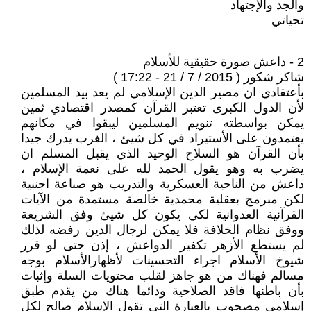
والجد والإجتهاد
تحياتي
2 - داعش صورة حقيقية للأسلام
شاكر شكور ( 2015 / 7 / 21 - 17:22 )
بأعتقادي ان مصير الدين الإسلامي لم يعد بيد المسلمين
لأن الدول الكبرى تعتبر القرآن كمصدر اقتصادي ثمين
يمكن بواسطته تنويم المسلمين ليبقوا في مكانهم
يعتمدون على الأستيراد في كل شيئ ، الغرب يدرك جيدا
بأن القرآن هو السلاح الوحيد الذي يقبل المسلم ان
يضرب به وهو يقول الحمد لله على نعمة الإسلام ،
داعش من الناحية العسكرية والتدريب هو صناعة اجنبية
لكن مبرمج بعقلية محمدية خالصة مستمدة من الآيات
القرآنية العدوانية لكي يكون كل شيئ وفق الشريعة
ووفق نظام الخلافة فلا يمكن لرجال الدين رفضه لذلك
لم يستطع الأزهر تكفير الدواعش ، إذن حتى لو قرر
شيوخ الأسلام اجراء التحسينات لأظهارالأسلام بوجه
مسالم فهناك من هو جاهز لقلب محتويات السلة وإثبات
بأن باطنها فاقد الصلاحية ودائما هناك من يقدم طبق
إسلامي مصحوب بالعبارة التي تقول الإسلام صالح لكل