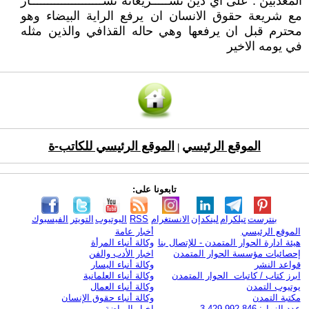
المعذبين . على اي دين تشـــــريعاته نشـــــــــــــــــــــاز
مع شريعة حقوق الانسان ان يرفع الراية البيضاء وهو
محترم قبل ان يرفعها وهي حاله القذافي والذين مثله
في يومه الاخير
الموقع الرئيسي
الموقع الرئيسي للكاتب-ة
|
تابعونا على:
بنترست
تيلكرام
لينكدإن
الانستغرام
RSS
اليوتيوب
التويتر
الفيسبوك
الموقع الرئيسي
أخبار عامة
هيئة ادارة الحوار المتمدن - للإتصال بنا
وكالة أنباء المرأة
إحصائيات مؤسسة الحوار المتمدن
اخبار الأدب والفن
قواعد النشر
وكالة أنباء اليسار
ابرز كتاب / كاتبات الحوار المتمدن
وكالة أنباء العلمانية
يوتيوب التمدن
وكالة أنباء العمال
مكتبة التمدن
وكالة أنباء حقوق الإنسان
عدد الزوار: 3,429,992,846
اخبار الرياضة