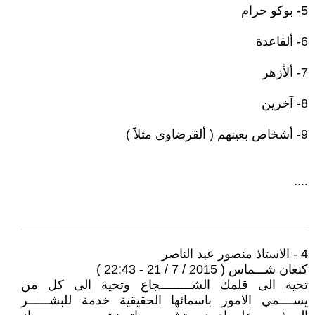
5- بوكو حرام
6- ألقاعدة
7- ألأزهر
8- آخرين
9- أشخاص بعينهم ( ألقرضاوى مثلاََ )
....
4 - الاستاذ منصور عبد الناصر
كنعان شـــماس ( 2015 / 7 / 21 - 22:43 )
تحية الى قلمك الشـــــــــجاع وتحية الى كل من
يســــمي الامور باسمائها الحقيقية خدمة للبشــــــر