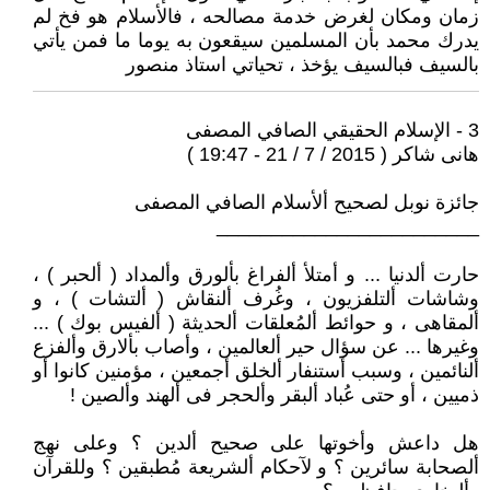
زمان ومكان لغرض خدمة مصالحه ، فالأسلام هو فخ لم
يدرك محمد بأن المسلمين سيقعون به يوما ما فمن يأتي
بالسيف فبالسيف يؤخذ ، تحياتي استاذ منصور
3 - الإسلام الحقيقي الصافي المصفى
هانى شاكر ( 2015 / 7 / 21 - 19:47 )
جائزة نوبل لصحيح ألأسلام الصافي المصفى
________________________
حارت ألدنيا ... و أمتلأ ألفراغ بألورق وألمداد ( ألحبر ) ،
وشاشات ألتلفزيون ، وغُرف ألنقاش ( ألتشات ) ، و
ألمقاهى ، و حوائط ألمُعلقات ألحديثة ( ألفيس بوك ) ...
وغيرها ... عن سؤال حير ألعالمين ، وأصاب بألارق وألفزع
ألنائمين ، وسبب أستنفار ألخلق أجمعين ، مؤمنين كانوا أو
ذميين ، أو حتى عُباد ألبقر وألحجر فى ألهند وألصين !
هل داعش وأخوتها على صحيح ألدين ؟ وعلى نهج
ألصحابة سائرين ؟ و لآحكام ألشريعة مُطبقين ؟ وللقرآن