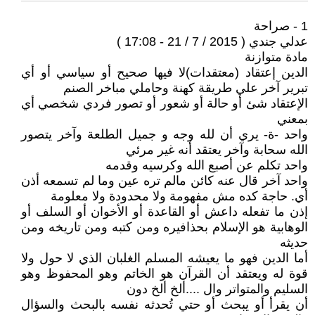
1 - صراحة
عدلي جندي ( 2015 / 7 / 21 - 17:08 )
مادة متوازنة
الدين إعتقاد (معتقدات)لا فيها صحيح أو سياسي أو أي
تبرير آخر علي طريقة كهنة وحاملي مباخر الصنم
الإعتقاد شئ أو حالة أو شعور أو تصور فردي شخصي أي
بمعني
واحد -ة- يري أن لله وجه و جميل الطلعة وآخر يتصور
الله سحابة وآخر يعتقد أنه غير مرئي
واحد تكلم عن أصبع الله وكرسيه وقدمه
واحد آخر قال عنه كائن مالم تره عين وما لم تسمعه أذن
أي. حاجة كده مش مفهومة ولا محدودة ولا معلومة
إذن ما تفعله داعش أو القاعدة أو الأخوان أو السلف أو
الوهابية هو الإسلام بحذافيره ومن كتبه ومن تاريخه ومن
حديثه
أما الدين فهو ما يعيشه المسلم الغلبان الذي لا حول ولا
قوة له ويعتقد أن القرآن هو الخاتم وهو المحفوظ وهو
السليم والمتواتر وال ....ألخ ألخ دون
أن يقرأ أو يبحث أو حتي تُحدثه نفسه بالبحث والسؤال