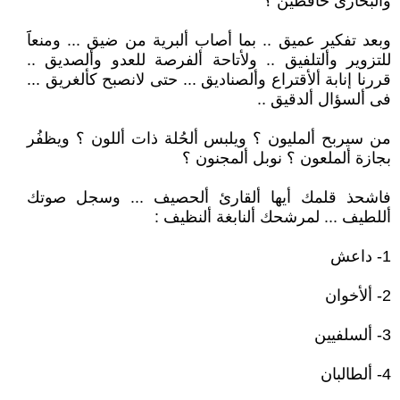
وألبخارى حافظين ؟
وبعد تفكير عميق .. بما أصاب ألبرية من ضيق ... ومنعاََ
للتزوير وألتلفيق .. ولأتاحة ألفرصة للعدو وألصديق ..
قررنا إنابة ألأقتراع وألصناديق ... حتى لانصبح كألغريق ...
فى ألسؤال ألدقيق ..
من سيربح ألمليون ؟ ويلبس ألحُلة ذات أللون ؟ ويظفُر
بجازة ألملعون ؟ نوبل ألمجنون ؟
فاشحذ قلمك أيها ألقارئ ألحصيف ... وسجل صوتك
أللطيف ... لمرشحك ألنابغة ألنظيف :
1- داعش
2- ألأخوان
3- ألسلفيين
4- ألطالبان