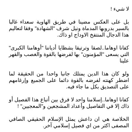
لا شيء !
بل على العكس مضينا في طريق الهاوية سعداء غالبا
بالسير بدروبها المدماة ونيل شرف "الشهادة" وفقا لتعاليم
هذا الدجال المنتفخ الاوداج او ذاك.
كفانا اوهاما..لصقا وترتيقا بشظايا أدياننا "أوهامنا الكبرى"
التي يسعى "المؤمنون" بها لفرضها بالقوة والغصب والقهر
علينا
ولو كان هذا الدين يمتلك جانبا واحدا من الحقيقة لما
اضطر كهنته لفرضه بالقوة دائما على الجميع وإرغامهم
على التصديق بكل ما جاء فيه.
كفانا اوهاما..إسلامنا واحد لا فرق بين أتباع هذا الفصيل أو
ذاك إلا في التفاصيل وأعداد المشجعين و"المعجبين" !
الخلاصة هي ان داعش يمثل الإسلام الحقيقي الصافي
المصفى اكثر من اي فصيل إسلامي آخر.