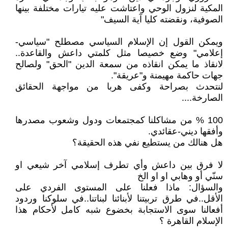
المكية لنزول الوحي واعتاشت عليه تيارات مختلفة بينها
الصوفية، ونقضته كليا آية السيف"
ويمكن القول إن الإسلام السياسي مصطلح "سياسي-
إعلامي" وضع خصيصا مثل كلمتي داعش والقاعدة..
لانقاذ ما يمكن انقاذه من سمعة الدين "الحق" ولصالح
جهات حاكمة مهيمنة و"عريقة".
لنتحدث بصراحة وكفى هربا من مواجهة الحقائق
الصارخة....
100 % من مشاكلنا كمجتمعات ودول وشعوب مصدرها
وأفقها ديني-عقائدي.
هل هنالك من يستطيع نفي هذه الحقيقة؟
لا فرق بين داعش وأي تطرف إسلامي آخر شيعي او
سنّي أو وهابي او او الخ
والسؤال: ماذا فعلنا على المستوى الفردي على
الأقل..في طرق تربيتنا لأبنائنا لبناتنا..في سلوكنا وردود
أفعالنا سوى الاستجابة بخضوع شبه كامل لأحكام هذا
الإسلام القاهرة ؟