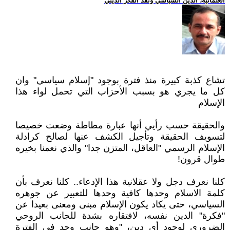
العلمانية، الدين السياسي ونقد الفكر الديني
تشاع كذبة كبيرة منذ فترة بوجود "إسلام سياسي" وان
كل ما يجري هو بسبب الأحزاب التي تحمل لواء هذا
الإسلام
والحقيقة حسب رأيي أنها عبارة مطاطة وضعت خصيصا
لتسويف الحقيقة وتأجيل الكشف عنها لصالح كرادلة
الإسلام الرسمي "العاقل، المتزن جدا" والذي نعمنا بخيره
طوال قرون!
كلنا نعرف دجل ولا عقلانية هذا الإدعاء.. كلنا نعرف بأن
كلمة الاسلام وحدها كافية وحدها للتعبير عن جوهره
السياسي، حتى يكاد يكون الإسلام مبنى ومعنى بعيدا عن
"فكرة" الدين نفسه، لافتقاره بشدة للجانب الروحي
الضروري لوجود أي دين، "وهو جانب وجد في الفترة