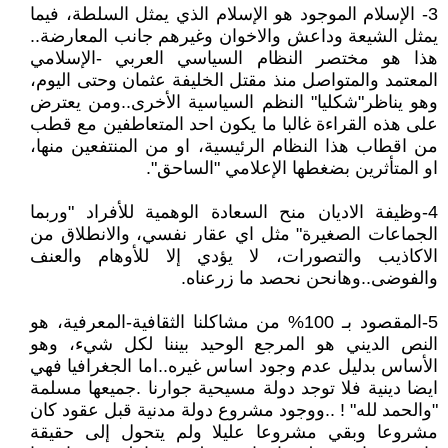
3- الإسلام الموجود هو الإسلام الذي يمثل السلطة، فيما
يمثل الشيعة وداعش والاخوان وغيرهم جانب المعارضة..
هذا هو مختصر النظام السياسي العربي -الإسلامي
المعتمد والمتواصل منذ مقتل الخليفة عثمان وحتى اليوم،
وهو يناظر"شكليا" النظم السياسية الأخرى..ومن يعترض
على هذه القراءة غالبا ما يكون احد المتعاطفين مع قطب
من اقطاب هذا النظام الرئيسية، او من المنتفعين منها،
او المتأثرين بضغطها الإعلامي "الساحق".
4-وظيفة الاديان منح السعادة الوهمية للأفراد "وربما
الجماعات الصغيرة" مثل اي عقار نفسي، والانطلاق من
الاكاذيب والتصورات، لا يؤدي إلا للأوهام والعنف
والفوضى..وهانحن نحصد ما زرعناه.
5-المقصود بـ 100% من مشاكلنا الثقافية-المعرفية، هو
النص الديني هو المرجع الوحيد بيننا لكل شيء، وهو
الأساس بدليل عدم وجود اساس غيره..اما الجغرافيا فهي
ايضا دينية فلا توجد دولة مسيحية جوارنا .جميعها مسلمة
"والحمد لله" ! ..ووجود مشروع دولة مدنية قبل عقود كان
مشروعا وبقي مشروعا عليلا ولم يتحول إلى حقيقة