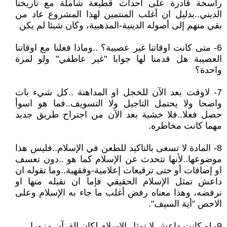
راسخة قادرة على احداث قطيعة شاملة مع تاريخنا
الديني..بدليل ان أغلب المنتمين لهذا المشروع عاد من
بقي منهم إلى أصوله الدينية-المذهبية، وكان شيئا لم يكن
6- متى كانت اوقاتنا غير عصيبة؟ ..وماذا فعلنا مع اوقاتنا
العصيبة هل قدمنا لها جوابا "غير عاطفي" ولو لمرة
واحدة؟
7- لاوقت بعد الآن للخجل او المداهنة ..كل شيء بات
واضحا ولا يحتمل التاجيل ولا التسويف..فما هو اسوأ
حصل فعلا..فلا خشية بعد الآن من اجتراح طريق جديد
مهما كانت مخاطره.
8- المادة لا تسعى بالتاكيد للطعن في الإسلام..فليس هذا
موضوعها..لأنها تتحدث عن الإسلام كما هو ..دون تعسف
او إضافات أو حتى ترقيعات إعلامية-وفقهية..وما تقوله ان
داعش تمثل الإسلام الحقيقي فإما ان نقبله منها او
نرفضه، وهذا معناه رفض أغلب ما جاء به الإسلام وعلى
الاخص "أية السيف".
9- لو كانت داعش لا تمثل الإسلام لكان القرآن مزورا