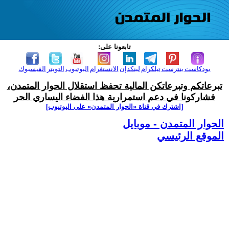
تابعونا على:
بودكاست
بنترست
تيلكرام
لينكدإن
الانستغرام
اليوتيوب
التويتر
الفيسبوك
تبرعاتكم وتبرعاتكن المالية تحفظ استقلال الحوار المتمدن،
فشاركونا في دعم استمرارية هذا الفضاء اليساري الحر
[اشترك في قناة ‫«الحوار المتمدن» على اليوتيوب]
الحوار المتمدن - موبايل
الموقع الرئيسي