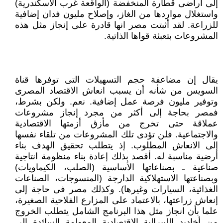
إلى أراضى قطارة المنخفضة (الواقعة غرب الاسكندرية)
واستغلال مواردها من الغاز، وإصلاح مليون فدان إضافية
للزراعة. لقد أثبتت مصر انها قادرة على إنجاز مثل هذه
المشروعات بتعبئة قواها الذاتية.
يقال إن مضاعفة حجم التسهيلات التى توفرها قناة
السويس من شأنه أن يسبب انعاش الاقتصاد المصرى
وتوفير مليون فرصة عمل إضافية. نعم. ولكن بشرط،
فمصر بحاجة إلى أكثر من مجرد إنجاز مشروعات
عملاقة حتى تخرج من مأزق أزمتها الاقتصادية
والاجتماعية. فلن تؤدى تلك المشروعات من تلقاء نفسها
إلى الانعاش المطلوب. إذ يتطلب تحقيق الهدف بناء
أرضية مناسبة له. أقصد بذلك إعادة بناء منظومة انتاجية
صناعية ـ بصناعاتها الأساسية (الصلب، الكيماويات)
وبصناعتها الاستهلاكية الدارجة (المنسوجات، الصناعات
الغذائية، السيارات وغيرها). وكذلك مصر فى حاجة إلى
إنعاش زراعتها، بالاعتماد على المزارع الفلاحية الصغيرة،
علما بأن انجاز مثل هذا البرنامج الشامل يتطلب الخروج
من أخاديد الليبرالية الاقتصادية المعولمة السائدة إلى