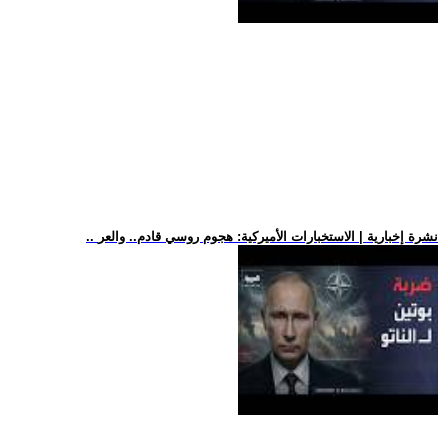
.. نشرة إخبارية | الاستخبارات الأميركية: هجوم روسي قادم.. والعر