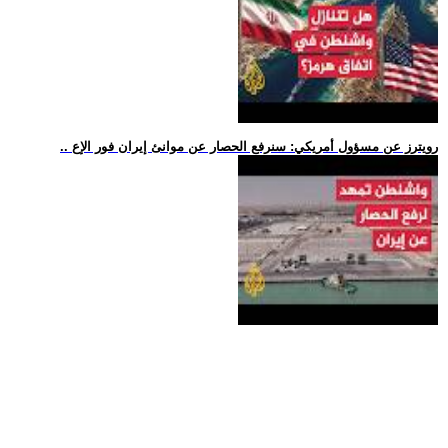
.. رويترز عن مسؤول أمريكي: سنرفع الحصار عن موانئ إيران فور الإع