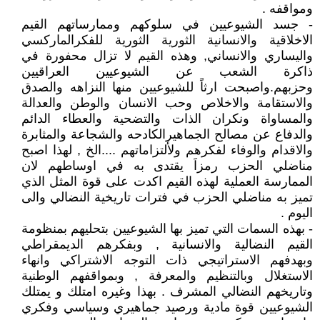
ومواقفه .
- جسد الشيوعيين في سلوكهم وممارساتهم القيم
الاخلاقية والانسانية الثورية الثورية للفكرالماركسي
واليساري والانساني, وهذه القيم لا تزال محفورة في
ذاكرة الشعب عن الشيوعيين العراقيين
وحزبهم.واصبحت ارثاً للشيوعيين منها النزاهه والصدق
والاستقامة والاخلاص وحب الانسان والوطن والعدالة
والمساواة ونكران الذات والتضحية والعطاء الدائم
والدفاع عن مصالح الجماهيرالكادحه والشجاعة والمثابرة
والاقدام والوفاء لفكرهم ولألتزاماتهم ....الخ , لهذا اصبح
مناضلي الحزب رمزاَ يقتدى به في اوساطهم لان
الممارسة العملية لهذه القيم اكدت على قوة المثل الذي
تميز به مناضلي الحزب في فترات تاريخية النضالي والى
اليوم .
- بهذه السمات التي تميز بها الشيوعيين بتحليهم بمنظومة
القيم النضالية والانسانية , وبفكرهم الديمقراطي
وبهدفهم الاستراتيجي ذات التوجه الاشتراكي وانهاء
الاستغلال وبالتنظيم والمعرفة , وبمواقفهم الوطنية
وتاريخهم النضالي المشرف . بهذا وغيره امتلك و يمتلك
الشيوعيين قوة مادية ورصيد جماهيري وسياسي وفكري