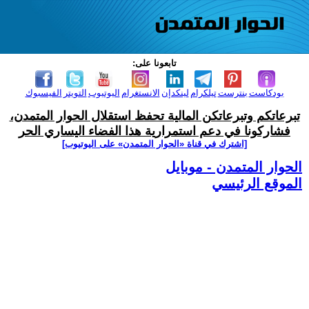
تابعونا على:
بودكاست
بنترست
تيلكرام
لينكدإن
الانستغرام
اليوتيوب
التويتر
الفيسبوك
تبرعاتكم وتبرعاتكن المالية تحفظ استقلال الحوار المتمدن،
فشاركونا في دعم استمرارية هذا الفضاء اليساري الحر
[اشترك في قناة ‫«الحوار المتمدن» على اليوتيوب]
الحوار المتمدن - موبايل
الموقع الرئيسي