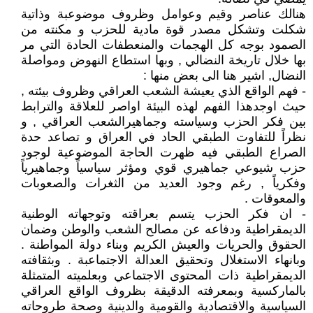
هنالك عناصر وقيم وعوامل وظروف موضوعبة وذاتية
شكلت وتشكل مصدر قوة مادية للحزب و مكنته من
الصمود بوجه كل الهجمات والمنعطفات الحادة التي مر
بها خلال تاريخة النضالي , وبها استطاع النهوض ومواصلة
النضال, اشير هنا الى بعض منها :
- فهم الواقع الذي يعيشة الشعب العراقي وظروف بيئته ,
حيث اوجدهذا الفهم لهذه البيئة اواصر للعلاقة والترابط
بين فكر الحزب وسياسته وجماهيرالشعب العراقي , و
نظراً للتفاوت الطبقي الحاد في العراق و تصاعد حدة
الصراع الطبقي فيه ظهرت الحاجة الموضوعية لوجود
حزب شيوعي جماهيري قوي ومؤثر سياسياً وجماهيرياً
وفكرياً , رغم وجود العديد من الثغرات والصعوبات
والمعوقات .
- ان فكر الحزب يتسم بعراقته وتوجهاته الوطنية
الديمقراطية ودفاعه عن مصالح الشعب والوطن وضمان
الحقوق والحريات والعيش الكريم وبناء دولة المواطنة .
وبانهاء الاستغلال وتحقيق العدالة الاجتماعبة . وبثقافته
الديمقراطية ذات المحتوى الاجتماعي وبعلميته المتمثلة
بالماركسية وبمعرفته الدقيقة بظروف الواقع العراقي
السياسية والاقتصادية والقومية والدينية وصحة طروحاته