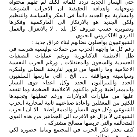
حتى اليسار الجديد تردد كلماته لكنك لم تفهم محتواه
وتوجهاته واهدافه الحقيقية ان الاحزاب الشيوعية
واليسارية مع الجديد دائماً في الفكر والسياسة والتنظيم
ولكن الجديد هو بالارتكاز الى الماركسية وفكرها
وتطويره حسب ظروف كل بلد . لا بالانعزال والعمل
الفردي الالكتروني النخبوي .
الشيوعييون يواصلون نضالهم لبناء عراق جديد :
رغم كل ما واجهه الحزب من حملات بوليسية شرسة في
ظل الانظمة الدكتاتورية ورغم عمليات التصفيات
الجسدية والسجون والمعتقلات , ورغم الحرب النفسية
الاعلامية وما رافقها من تزوير لتاريخة النضالي ولفكره
وسياسيته ومواقفة ..... الخ . التي مارسها السلفيون
الجدد والليبراليون الجدد وكل اعداء قوى اليسار
والديمقراطية ورغم ماكنتهم الاعلامية الضخمة وما تنفقه
عليها من مليارات الدولارات ورغم تضليلها وتجنيدها
للكثير من المغفلين واعادة صناعتهم ثانية لمحاربة الحزب
الشيوعي وكل قوى اليسار والديمقراطية , الا ان الحزب
الشيوعي لا يزال هو الاقرب الى الجماهير من هذه القوى
المتحالفة والتي تربطها مصالح مشتركة .
كيف تجذر فكر الحزب في المجتمع وتناما حضوره لكي
يمضي في نضاله: