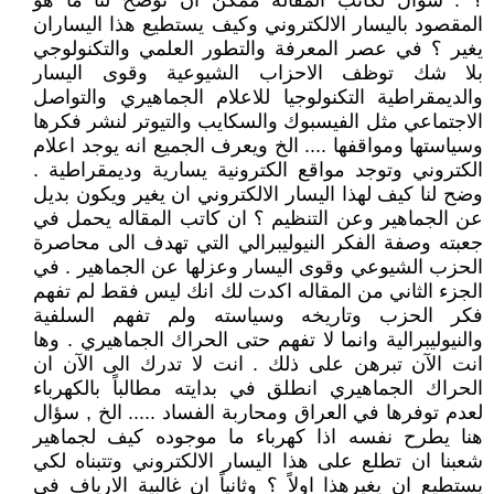
؟ . سؤال لكاتب المقاله ممكن ان توضح لنا ما هو
المقصود باليسار الالكتروني وكيف يستطيع هذا اليساران
يغير ؟ في عصر المعرفة والتطور العلمي والتكنولوجي
بلا شك توظف الاحزاب الشيوعية وقوى اليسار
والديمقراطية التكنولوجيا للاعلام الجماهيري والتواصل
الاجتماعي مثل الفيسبوك والسكايب والتيوتر لنشر فكرها
وسياستها ومواقفها .... الخ ويعرف الجميع انه يوجد اعلام
الكتروني وتوجد مواقع الكترونية يسارية وديمقراطية .
وضح لنا كيف لهذا اليسار الالكتروني ان يغير ويكون بديل
عن الجماهير وعن التنظيم ؟ ان كاتب المقاله يحمل في
جعبته وصفة الفكر النيوليبرالي التي تهدف الى محاصرة
الحزب الشيوعي وقوى اليسار وعزلها عن الجماهير . في
الجزء الثاني من المقاله اكدت لك انك ليس فقط لم تفهم
فكر الحزب وتاريخه وسياسته ولم تفهم السلفية
والنيوليبرالية وانما لا تفهم حتى الحراك الجماهيري . وها
انت الآن تبرهن على ذلك . انت لا تدرك الى الآن ان
الحراك الجماهيري انطلق في بدايته مطالباً بالكهرباء
لعدم توفرها في العراق ومحاربة الفساد ..... الخ , سؤال
هنا يطرح نفسه اذا كهرباء ما موجوده كيف لجماهير
شعبنا ان تطلع على هذا اليسار الالكتروني وتتبناه لكي
يستطيع ان يغيرهذا اولاً ؟ وثانياً ان غالبية الارياف في