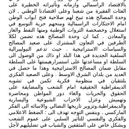
بالاقتصاد الراسمالي وازماته وتأثيراته الخطيرة على
الفئات الفقيرة من شعبنا وعلى اقتصادنا الوطني , لان
وحدة المصالح هذه تبيح لهم صلاحية فتح ابواب الوطن
امام الاحتكارات الراسمالية ومنحهم حرية التوسع في
استغلال وخصخصة الثروات الوطنية ومنها النفط والغاز
والمعادن . كما ان وحدة المصالح هذه تضمن لكلا
الطرفين في التعاون المشترك على صعيد المصالح
والسياسات الاستراتيجية . حيث تدعم النيوليبرالية
السلفية الجديدة في هذا البلد او ذاك من الوصول الى
السلطة او مساعدتها على استمرارهيمنتها على السلطة
مقابل ضمان المصالح الاستراتيجية وهذا ما حصل في
العديد من بلدان الشرق الاوسط . وعلى الصعيد الفكري
يلتتقيان في منظومة فكرية تكمن في تشويه
الديمقراطية الحقيقية امام الشعب والمضايقة على
الحقوق والحريات والغاء دور المواطن ومحاصرة
وتهميش وعزل الاحزاب الشيوعية واليسارية
والديمقراطية,وتزوير تاريخها النضالي والاسائه الى الفكر
الماركسي . وبنفس التوجه تهدف الى : الضغط الاعلامي
والفكري والنفسي للتأثير السلبي على عموم الشعب
وبشكل خاص على المثقفين والشباب في تضليليهم لأجل