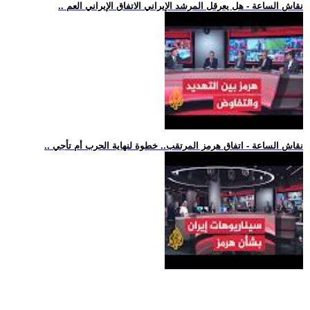
.. نقاش الساعة - هل يعرقل المرشد الإيراني الاتفاق الإيراني العم
.. نقاش الساعة - اتفاق هرمز المرتقب.. خطوة لنهاية الحرب أم تأجي