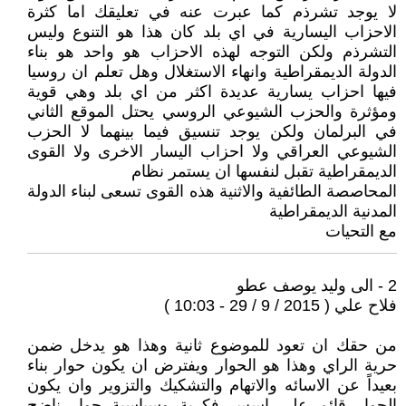
لا يوجد تشرذم كما عبرت عنه في تعليقك اما كثرة
الاحزاب اليسارية في اي بلد كان هذا هو التنوع وليس
التشرذم ولكن التوجه لهذه الاحزاب هو واحد هو بناء
الدولة الديمقراطية وانهاء الاستغلال وهل تعلم ان روسيا
فيها احزاب يسارية عديدة اكثر من اي بلد وهي قوية
ومؤثرة والحزب الشيوعي الروسي يحتل الموقع الثاني
في البرلمان ولكن يوجد تنسيق فيما بينهما لا الحزب
الشيوعي العراقي ولا احزاب اليسار الاخرى ولا القوى
الديمقراطية تقبل لنفسها ان يستمر نظام
المحاصصة الطائفية والاثنية هذه القوى تسعى لبناء الدولة
المدنية الديمقراطية
مع التحيات
2 - الى وليد يوصف عطو
فلاح علي ( 2015 / 9 / 29 - 10:03 )
من حقك ان تعود للموضوع ثانية وهذا هو يدخل ضمن
حرية الراي وهذا هو الحوار ويفترض ان يكون حوار بناء
بعيداً عن الاسائه والاتهام والتشكيك والتزوير وان يكون
الحوار قائم على اسس فكرية وسياسية حوار ناضج