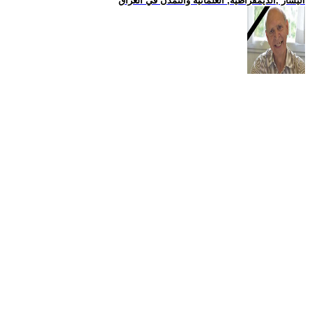
اليسار ,الديمقراطية, العلمانية والتمدن في العراق