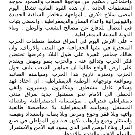
واجتماعي , مكنهم من مواجهة الصعاب والصمود بموجه
المنعطفات الحادة , ان هذه القوة المادية تشكل اليوم
امضى سلاح فكري , لمواجهة مخاطر السلفية الجديدة
والنيوليبرالية واعداء اليسار والديمقراطية , والمضي بثبات
في النضال للدفاع عن مصالح الشعب والوطن , وبناء
الدولة المدنية الديمقراطية .
- على الارض اليوم في العراق تنشط منظمات الحزب
المتجذرة في بيئتها الجغرافية في المدن والارياف, وان
هنالك جماهير غفيرة على طول البلاد وعرضها تحتضن
فكر الحزب وتدافع عنه . والحزب ينمو وينهض ويتقدم
على ارض الواقع طالما ان جماهير الشعب تلتف حول
الحزب وتحترم تاريخ هذا الحزب وسياسته الصائبه
ومواقفه وتوجهاته الوطنية الديمقراطية . ان احفاد فهد
وسلام عادل ينشطون ويتكاثرون ويسيرون واثقي
الخطى الى الامام نحو مستقبل جديد لعراق مدني
ديمقراطي فيدرالي , بمؤسساته الديمقراطية وبقضائه
المستقل وبقوانينه الديمقراطية بلا محاصصة طائفية
واثنية وبلا فقر وجوع ومرض وبلا بطاله واستبداد وهيمنه
واستئثار وقمع وارهاب يكون فيه دور للمواطن في صنع
القرار وبناء الوطن الحر الذي يسود فيه الامن والاستقرار
والسلم الاهلي والتقدم والازدهار .