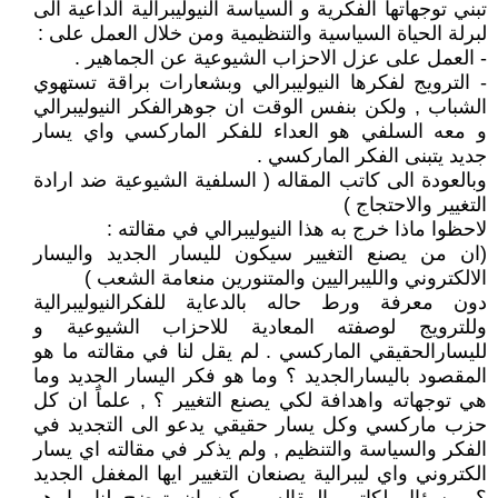
تبني توجهاتها الفكرية و السياسة النيوليبرالية الداعية الى
لبرلة الحياة السياسية والتنظيمية ومن خلال العمل على :
- العمل على عزل الاحزاب الشيوعية عن الجماهير .
- الترويج لفكرها النيوليبرالي وبشعارات براقة تستهوي
الشباب , ولكن بنفس الوقت ان جوهرالفكر النيوليبرالي
و معه السلفي هو العداء للفكر الماركسي واي يسار
جديد يتبنى الفكر الماركسي .
وبالعودة الى كاتب المقاله ( السلفية الشيوعية ضد ارادة
التغيير والاحتجاج )
لاحظوا ماذا خرج به هذا النيوليبرالي في مقالته :
(ان من يصنع التغيير سيكون لليسار الجديد واليسار
الالكتروني والليبراليين والمتنورين منعامة الشعب )
دون معرفة ورط حاله بالدعاية للفكرالنيوليبرالية
وللترويج لوصفته المعادية للاحزاب الشيوعية و
لليسارالحقيقي الماركسي . لم يقل لنا في مقالته ما هو
المقصود باليسارالجديد ؟ وما هو فكر اليسار الجديد وما
هي توجهاته واهدافة لكي يصنع التغيير ؟ , علماً ان كل
حزب ماركسي وكل يسار حقيقي يدعو الى التجديد في
الفكر والسياسة والتنظيم , ولم يذكر في مقالته اي يسار
الكتروني واي ليبرالية يصنعان التغيير ايها المغفل الجديد