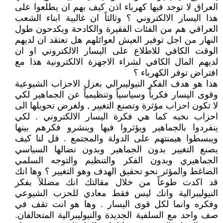
العراق لا توجد فيها كهرباء اذن كيف بهم ان يطلعوا على
هذا اليسار الالكتروني ؟ وثالثاً ان غالبية ابناء الشعب
العراقي هم من الفئات الفقيرة والكادحة ويكدحون طول
النهار من اجل توفير العيش لعوائلهم هل تعتقد ان لديهم
الوقت الكافي للاطلاع على اليسار الالكتروني او ان
لديهم المال الكافي لشراء الاجهزة الالكترونية هذا مع
افتراض توفر الكهرباء ؟
هذا هو هدف الفكر النيوليبرالي بعزل الاحزاب الشيوعية
وقوى اليسار فكرياً وسياسياً وتنظيمياً عن الجماهير لكي
لا تكون احزاب مؤثرة وتصنع التغيير , ولغرض تحويلها الى
احزاب نخبه كما هي فكرة اليسار الالكتروني . لكي
ينفردوا بالجماهير ويؤثروا فيها وينشرو فكرهم بينها
ويبسطوا هيمنتهم على الدولة والمجتمع . قل لنا كيف
يصنع التغيير بدون الجماهير وبدون نضالها السياسي
الجماهيري وبدون الفكر والتنظيم والتوجه السلمي
الضاغط والمؤثر نحو تحقيق الهدف وهو التغيير ؟ وها انك
قد اكدت طوعاً من خلال مقالتك انك مضللآ بفكر
النيوليبرالية وانك ليس فقط معادي للحزب الشيوعي
وفكره وانما لكل قوى اليسار . وها هو انت تقف في
صف واحد مع السلفية الجديدة والنيوليبرالية المتحالفان.