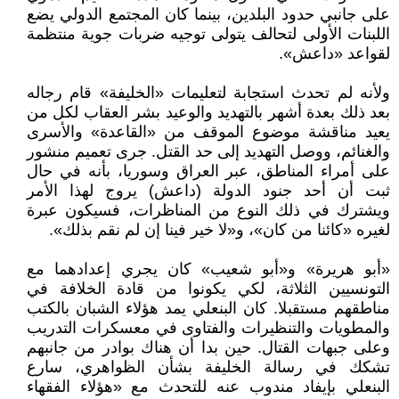
على جانبي حدود البلدين، بينما كان المجتمع الدولي يضع
اللبنات الأولى لتحالف يتولى توجيه ضربات جوية منتظمة
لقواعد «داعش».
ولأنه لم تحدث استجابة لتعليمات «الخليفة» قام رجاله
بعد ذلك بعدة أشهر بالتهديد والوعيد بشر العقاب لكل من
يعيد مناقشة موضوع الموقف من «القاعدة» والأسرى
والغنائم، ووصل التهديد إلى حد القتل. جرى تعميم منشور
على أمراء المناطق، عبر العراق وسوريا، بأنه في حال
ثبت أن أحد جنود الدولة (داعش) يروج لهذا الأمر
ويشترك في ذلك النوع من المناظرات، فسيكون عبرة
لغيره «كائنا من كان»، و«لا خير فينا إن لم نقم بذلك».
«أبو هريرة» و«أبو شعيب» كان يجري إعدادهما مع
التونسيين الثلاثة، لكي يكونوا من قادة الخلافة في
مناطقهم مستقبلا. كان البنعلي يمد هؤلاء الشبان بالكتب
والمطويات والتنظيرات والفتاوى في معسكرات التدريب
وعلى جبهات القتال. حين بدا أن هناك بوادر من جانبهم
تشكك في رسالة الخليفة بشأن الظواهري، سارع
البنعلي بإيفاد مندوب عنه للتحدث مع «هؤلاء الفقهاء