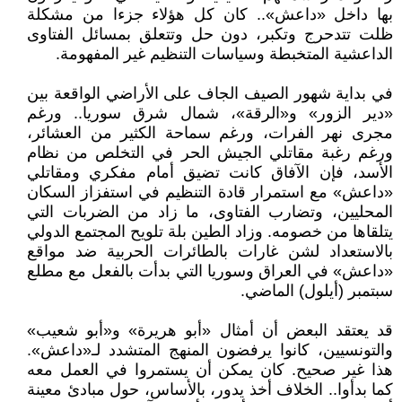
بها داخل «داعش».. كان كل هؤلاء جزءا من مشكلة
ظلت تتدحرج وتكبر، دون حل وتتعلق بمسائل الفتاوى
الداعشية المتخبطة وسياسات التنظيم غير المفهومة.
في بداية شهور الصيف الجاف على الأراضي الواقعة بين
«دير الزور» و«الرقة»، شمال شرق سوريا.. ورغم
مجرى نهر الفرات، ورغم سماحة الكثير من العشائر،
ورغم رغبة مقاتلي الجيش الحر في التخلص من نظام
الأسد، فإن الآفاق كانت تضيق أمام مفكري ومقاتلي
«داعش» مع استمرار قادة التنظيم في استفزاز السكان
المحليين، وتضارب الفتاوى، ما زاد من الضربات التي
يتلقاها من خصومه. وزاد الطين بلة تلويح المجتمع الدولي
بالاستعداد لشن غارات بالطائرات الحربية ضد مواقع
«داعش» في العراق وسوريا التي بدأت بالفعل مع مطلع
سبتمبر (أيلول) الماضي.
قد يعتقد البعض أن أمثال «أبو هريرة» و«أبو شعيب»
والتونسيين، كانوا يرفضون المنهج المتشدد لـ«داعش».
هذا غير صحيح. كان يمكن أن يستمروا في العمل معه
كما بدأوا.. الخلاف أخذ يدور، بالأساس، حول مبادئ معينة