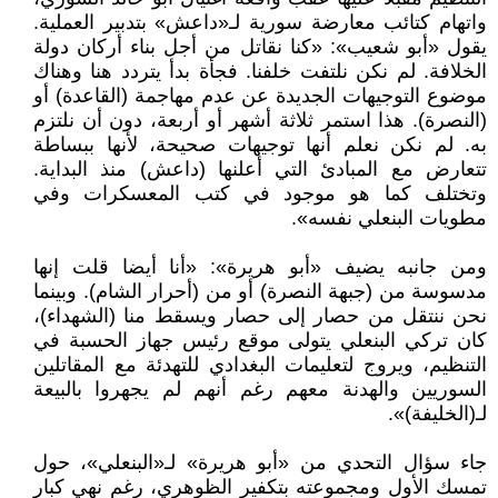
واتهام كتائب معارضة سورية لـ«داعش» بتدبير العملية.
يقول «أبو شعيب»: «كنا نقاتل من أجل بناء أركان دولة
الخلافة. لم نكن نلتفت خلفنا. فجأة بدأ يتردد هنا وهناك
موضوع التوجيهات الجديدة عن عدم مهاجمة (القاعدة) أو
(النصرة). هذا استمر ثلاثة أشهر أو أربعة، دون أن نلتزم
به. لم نكن نعلم أنها توجيهات صحيحة، لأنها ببساطة
تتعارض مع المبادئ التي أعلنها (داعش) منذ البداية.
وتختلف كما هو موجود في كتب المعسكرات وفي
مطويات البنعلي نفسه».
ومن جانبه يضيف «أبو هريرة»: «أنا أيضا قلت إنها
مدسوسة من (جبهة النصرة) أو من (أحرار الشام). وبينما
نحن ننتقل من حصار إلى حصار ويسقط منا (الشهداء)،
كان تركي البنعلي يتولى موقع رئيس جهاز الحسبة في
التنظيم، ويروج لتعليمات البغدادي للتهدئة مع المقاتلين
السوريين والهدنة معهم رغم أنهم لم يجهروا بالبيعة
لـ(الخليفة)».
جاء سؤال التحدي من «أبو هريرة» لـ«البنعلي»، حول
تمسك الأول ومجموعته بتكفير الظوهري، رغم نهي كبار