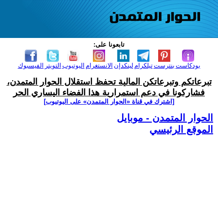
تابعونا على:
بودكاست
بنترست
تيلكرام
لينكدإن
الانستغرام
اليوتيوب
التويتر
الفيسبوك
تبرعاتكم وتبرعاتكن المالية تحفظ استقلال الحوار المتمدن،
فشاركونا في دعم استمرارية هذا الفضاء اليساري الحر
[اشترك في قناة ‫«الحوار المتمدن» على اليوتيوب]
الحوار المتمدن - موبايل
الموقع الرئيسي