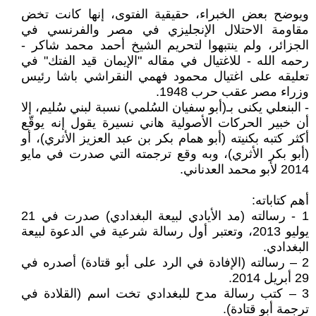
ويوضح بعض الخبراء، حقيقية الفتوى، إنها كانت تخض
مقاومة الاحتلال الإنجليزي في مصر والفرنسي في
الجزائر، ولم ينتبهوا لتحريم الشيخ أحمد محمد شاكر -
رحمه الله - للاغتيال في مقاله "الإيمان قيد الفتك" في
تعليقه على اغتيال محمود فهمي النقراشي باشا رئيس
وزراء مصر عقب حرب 1948.
- البنعلي يكنى بـ(أبو سفيان السُلمي) نسبة لبني سُليم، إلا
أن خبير الحركات الأصولية هاني نسيرة يقول إنه يوقّع
أكثر كتبه بكنيته (أبو همام بكر بن عبد العزيز الأثري)، أو
(أبو بكر الأثري)، وبه وقع ترجمته التي صدرت في مايو
2014 لأبو محمد العدناني.
أهم كتاباته:
1 - رسالته (مد الأيادي لبيعة البغدادي) صدرت في 21
يوليو 2013، وتعتبر أول رسالة شرعية في الدعوة لبيعة
البغدادي.
2 – رسالته (الإفادة في الرد على أبو قتادة) أصدره في
29 أبريل 2014.
3 – كتب رسالة مدح للبغدادي تخت اسم (القلادة في
ترجمة أبو قتادة).