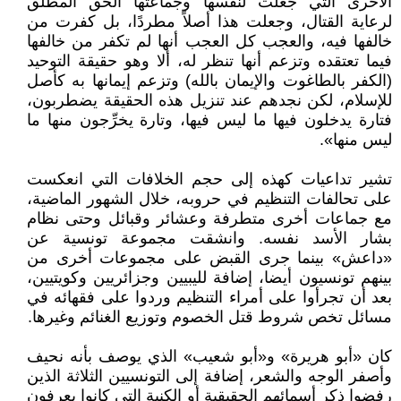
الأخرى التي جعلت لنفسها وجماعتها الحق المطلق
لرعاية القتال، وجعلت هذا أصلاً مطردًا، بل كفرت من
خالفها فيه، والعجب كل العجب أنها لم تكفر من خالفها
فيما تعتقده وتزعم أنها تنظر له، ألا وهو حقيقة التوحيد
(الكفر بالطاغوت والإيمان بالله) وتزعم إيمانها به كأصل
للإسلام، لكن نجدهم عند تنزيل هذه الحقيقة يضطربون،
فتارة يدخلون فيها ما ليس فيها، وتارة يخرِّجون منها ما
ليس منها».
تشير تداعيات كهذه إلى حجم الخلافات التي انعكست
على تحالفات التنظيم في حروبه، خلال الشهور الماضية،
مع جماعات أخرى متطرفة وعشائر وقبائل وحتى نظام
بشار الأسد نفسه. وانشقت مجموعة تونسية عن
«داعش» بينما جرى القبض على مجموعات أخرى من
بينهم تونسيون أيضا، إضافة لليبيين وجزائريين وكويتيين،
بعد أن تجرأوا على أمراء التنظيم وردوا على فقهائه في
مسائل تخص شروط قتل الخصوم وتوزيع الغنائم وغيرها.
كان «أبو هريرة» و«أبو شعيب» الذي يوصف بأنه نحيف
وأصفر الوجه والشعر، إضافة إلى التونسيين الثلاثة الذين
رفضوا ذكر أسمائهم الحقيقية أو الكنية التي كانوا يعرفون