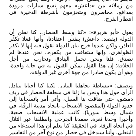
من زملائه من «داعش» معهم تسع سيارات مزودة
بمدافع. محاصرون ومتحزمون بأشرطة الذخيرة في
انتظار الفرج.
يقول «أبو هريرة»: «كنا وسط الحصار.. كنا نظن أن
الدولة (يقصد: داعش) بنفس اعتقادنا، وأنها فعلا تكفِّر
العاذر، ولكن عندها خرج بيان للدولة تقول فيه إنها لا تكفر
الظواهري، وإنها ستعاقب من يكفره.. نحن عندها لم
نصدق. قلنا ونحن نحمل البنادق ونحارب من أجل
الخلافة: إن هذا القول يمكن القبول به في حالة واحدة،
وهو أن يكون صادرا من جهة أخرى غير الدولة».
ويضيف: «ببساطة تجاهلنا البيان.. لكننا كنا أحيانا نتبادل
الرأي حول هذا ونحن ما زلنا في منطقة الحصار في ريف
دمشق، حتى ضاقت بنا السبل، وأتى أمر بانسحابنا إلى
حدود الدولة (المقصود الانسحاب باتجاه مدينة الرقَّة، في
شمال وسط سوريا). كانت عملية الانسحاب صعبة.
وأخيرا وجدنا ثغرة. ضمدنا الجرحى وانطلقنا عبر التلال
في اتجاه الرقة. في الحقيقة كنا نعلم أن هذا استدعاء من
البنعلي، وأننا سندخل في حصار من نوع آخر من التفاسير