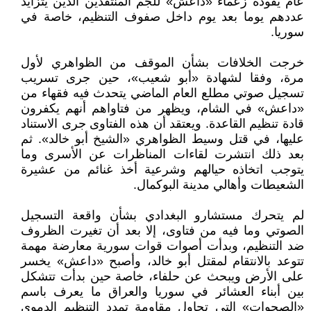
عام يقوده زعماء «داعش» للجم المنتقدين الذين يتزايد
عددهم يوما بعد يوم داخل صفوف التنظيم، خاصة في
سوريا.
خرجت الخلافات بشأن الموقف من الظواهري لأول
مرة، وفقا لشهادة «أبو شعيب»، حين جرى تسريب
تسجيل صوتي مطلع العام الماضي يتحدث فيه فقهاء من
«داعش» في الشام، ويظهر من فتاواهم أنهم يكفرون
قادة تنظيم القاعدة. ويعتقد أن هذه الفتاوى جرى الاستناد
عليها، في قتل وسيط الظواهري «الشيخ أبو خالد». ثم
بعد ذلك انتشرت لقاءات المناظرات عن الأسرى وما
يتوجب اتخاذه حيالهم وشرعية أخذ غنائم من عشيرة
الشعيطات وأهالي مدينة البوكمال.
لم يتحرك مستشارو البغدادي بشأن واقعة التسجيل
الصوتي وما فيه من فتاوى، إلا بعد أن تغيرت الظروف
ضد التنظيم، وبدأت أصوات قوات سورية معارضة مهمة
تتوعد بالانتقام لمقتل أبو خالد، وأصبح «داعش» يخسر
على الأرض ويبحث عن حلفاء، خاصة حين بدأت تتشكل
بين أبناء العشائر في سوريا والعراق ما يعرف باسم
«الصحوات» التي تحاول مقاومة تمدد التنظيم الدموي