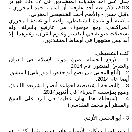
جدل على أحد منتديات المتشددين في 17 و18 فبراير
2013، ذكر فيه أحد عارفيه أن اسمه أحمد المحرزي -
وقيل حسن - والأصح أحمد الشنقيطي المغربي.
- كنيته أبو عبيدة الشنقيطي، ولقبه أبو عبيدة المحرزي
المراكشي، وهو موصوف من عارفيه بالعزلة، وله
تسجيلات صوتية في التفسير وعلوم القرآن، وغيرهما، إلا
أنه ليس مشهورا في أوساط المتشددين.
كتب الشنقيطي:
1 – (رفع الحسام نصرة لدولة الإسلام في العراق
والشام) المنشور عام 2014.
2 – (أبلغ المعاني في نصح أبو حفص الموريتاني) المنشور
أيضا عام 2014.
3 – (النصيحة الشنقيطية لجماعة أنصار الشريعة الليبية)،
وطبع بمؤسسة "الغرباء" في أكتوبر2014.
4 – (سبحانك هذا بهتان عظيم: في الرد على الشيخ
والمنظر أبو محمد المقدسي).
3 - أبو الحسن الأزدي
الخبير في الحركات الأصولية هاني نسير، يقول كذلك إنه