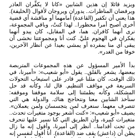
ويزيد قائلا إن هذين الشابين «كانا لا يكفِّران العاذر
ويرفضان المناظرات.. يدوران ويروجان لأقوال (الخليفة).
هذا يعني أن تكفير (القاعدة) أمامهما أو مناقشة أي قضية
أخرى أصبح أمرا محظورا.. لهذا كنتُ، وباقي المجموعة،
نرى أنهما كافران. هما، في المقابل، كان يبدو أنهما
يفكران في الهجوم عليَّ. كنت أنا ومجموعتنا نخشى أن
يبقى أي منا بمفرده أو يمشي بعيدا عن أنظار الآخرين،
خوفا من الغدر».
بدأ الأمير المسؤول عن هذه المجموعات المتربصة
ببعضها، يشعر بالقلق.. يقول «أبو شعيب»: «أميرنا، في
ذلك الوقت، كان مثلنا غير قادر على استيعاب التحولات
السريعة في مواقف التنظيم. قال لنا، وكأنه قد حل
المشكلة، وكأنه يطمئننا إلى سلامة موقفنا وموقفه:
سنأخذ الشابين معنا ونتحاجج هناك. والدولة هي التي
تتصرف معهما. سنعرف لمن يتجسسان ولمن يعملان».
يضيف «أبو شعيب»: «كنت أشعر بوجود متغيرات تحدث..
متغيرات كبيرة، وأن الطريق التي كنا نسير عليها تنحرف
من تحت أقدامنا.. أنظر إلى أميرنا، وأقول إنه ما زال
يظن أن (داعش) يقف ضد (القاعدة). أنا أقول لنفسي إنه