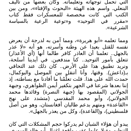
التي تحمل توجهاته وتعليماته. وكان بعضها من تأليف
البنعلي. واسم هذه الهيئة «البحوث والإفتاء»، ومن بين
الكتب التي كانت مخصصة للمعسكرات فقط كتاب
«مقرر في التوحيد» و«توعية الرعية بالسياسة
الشرعية».
ومما تعلمه «أبو هريرة»، ومما آمن به لدرجة أن يعرض
نفسه للقتل بعيدا عن وطنه وأسرته، هو أنه «لا عذر
بالجهل.. تعلمنا أن العاذر كافر طالما أنها (أي الأعذار)
تتعلق بأمور التوحيد.. كنا مندفعين. في أيدينا أسلحة،
ونريد تطبيق هذا على الأرض.. كان ذلك عند التحاقي
بـ(داعش). وقتها، وأنا أتنقل بين الموصل والبوكمال،
حمدت الله على هذا. قلت تعلَّمْنا ما أفادنا مع بساطته، إذ
إننا بعدها شرعنا في الجهر بتكفير أيمن الظواهري، وجبهة
الجولاني (المقصود بها (جبهة النصرة) وقائدها محمد
الجولاني)، وأبو محمد المقدسي (متشدد على نهج
«القاعدة» ومتهم بدعم طالبان أفغانستان، وهو من أصل
فلسطيني)، و(القاعدة)، وكل من يعذر بالجهل».
يبدو أن هؤلاء الشبان لم يدركوا حجم المشكلات التي كان
التنظيم مقبلا عليها عقب واقعة اغتيال أبو خالد السوري،