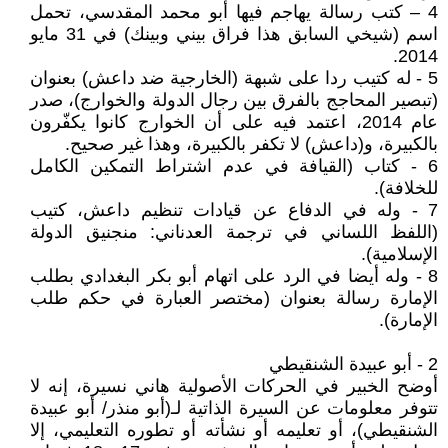
4 – كتب رسالة يهاجم فيها أبو محمد المقدسي، تحمل
اسم (شيخي السابق هذا فراق بيني وبينك) في 31 مايو
2014.
5 - له كتيب ردا على شبهة (الخارجية ضد داعش) بعنوان
(تبصير المحاجج بالفرق بين رجال الدولة والخوارج)، صدر
عام 2014، اعتمد فيه على أن الخوارج كانوا يكفّرون
بالكبيرة، و(داعش) لا تكفر بالكبيرة، وهذا غير صحيح.
6 - كتاب (القيافة في عدم اشتراط التمكين الكامل
للخلافة).
7 - وله في الدفاع عن قيادات تنظيم داعش، كتيب
(اللفظ اللساني في ترجمة العدناني: منجنيق الدولة
الإسلامية).
8 - وله أيضا في الرد على اتهام أبو بكر البغدادي بطلب
الإمارة رسالة بعنوان (مختصر العبارة في حكم طلب
الإمارة).
2 - أبو عبيدة الشنقيطي
أوضح الخبير في الحركات الأصولية هاني نسيرة، إنه لا
تتوفر معلومات عن السيرة الذاتية لـ(أبو منذر/ أبو عبيدة
الشنقيطي)، أو تعليمه أو نشأته أو تطوره التعليمي، إلا