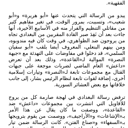
الفقهية».
يبدو من الرسالة التي يتحدث عنها «أبو هريرة» و«أبو
شعيب»، وتسببت، بمرور الوقت، في تغير مفاهيم كثير
من مقاتلي التنظيم والفرار منه في الأسابيع الأخيرة، أنها
جاءت بعد أن نَفِدَ صبر القادة المقربين من البغدادي تجاه
من يروجون ضد الظواهري، في وقت كان فيه مندوبوه،
ومن بينهم البنعلي، المعروف أيضا بلقب «أبو سفيان
السلمي»، قد دخلوا في مفاوضات على التهدئة مع «جبهة
النصرة» الموالية لـ«القاعدة»، وذلك بعد أن تعرض
«داعش» العام الماضي لضربات موجعة على جبهات
القتال مع مجموعات تابعة لـ«النصرة» وتيارات إسلامية
أخرى، إضافة لقوات تابعة لنظام الرئيس بشار، إلى جانب
خلافاتها مع بعض العشائر السورية.
ترفض رسالة البغدادي في لهجة صارمة كل من يروج
للأقاويل التي انتشرت بين مجموعات «داعش» ضد
«القاعدة»، ووصفت ما كان يقال عن هذا الأمر
بـ«الإشاعات» و«الأراجيف»، ووصمت من يقوم بترويجها
بـ«السفهاء» و«صناع الفتن». كانت الرسالة ضمن تيار