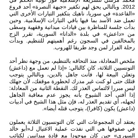
محمد مرسي للشريعة الإسلامية فور توليه الحكم في
2012. وبالتالي يحق لهم تكفير «جبهة النصرة» أحد فروع
«القاعدة» في سوريا، ناهيك بتكفير التيارات الأخرى التي
تعمل ضد الأسد بما فيها باقي التيارات الإسلامية. وحين
بدأت جلسة للمناظرة بين قيادات ميدانية وفقهية وسطى
من «داعش» في بلدة «الدانا» السورية، تقرر الزج
بالمخالفين في السجون رغم أهميتهم للتنظيم. وبدأت
رحلة الفرار لمن وجد طريقا للهروب.
ملخص المعادلة، منذ التحاقه بالتنظيم، من وجهة نظر أحد
التونسيين الثلاثة، كان كالتالي: «إذا لم تعمل مع (داعش)
وتعلن البيعة لها، فأنت جاهل بالدين، وبالتالي يتوجب
قتلك حتى لو كنت غير مدرك لخطورة موقفك، لأن جهلك
ليس مبررا لالتماس العذر لك. النقطة الثانية من المعادلة:
إذا أفتى أحد الشيوخ بأنه يجوز عدم معاقبة الجاهل
لجهله، أي تقديم العذر له، فإن مثل هذا الشيخ في أدبيات
(داعش) يكون (كافرا)، يتوجب قتله أيضا».
يعتقد أن المجموعات التي كان التونسيون الثلاثة يعملون
في صفوفها هي التي نفذت عملية الاغتيال لـ«أبو خالد
السوري» حين كان موجودا مع قادة ميدانيين لكتائب