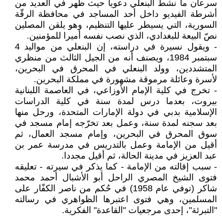
سرعان ما نشط البنعلي دعوياً حيث ظهر في العديد من
أشرطة الفيديو داخل أحد المساجد في محافظة الرقّة
السورية، التي يسيطر عليها التنظيم، وهو يلقن المصلين
نصّ البيعة للبغدادي، الذي نصب نفسه أميرا للمؤمنين.
- ويقول نسيرة في دراسته، إن البنعلي من مواليد 4
سبتمبر 1984، ويصنف أنه من الجيل الثالث من منظري
المتشددين، وولد البنعلي في المحرق في البحرين،
لأسرة وعائلة مرموقة مشهورة في مملكة البحرين.
- تخرج في كلية الإمام الأوزاعي، في العاصمة اللبنانية
بيروت، بعدما درس لمدة سنة في كلية الدراسات
الإسلامية بدبي في دولة الإمارات المتحدة، ورحل منها
بعد سجنه لمدة سنة، وعمل بعد تخرّجه إمام مسجد في
سوق المحرق في البحرين، وإمام مسجد العمال، ثم
أقيل من الإمامة وعمل بالتدريس في مدرسة عمر بن
عبد العزيز في مدينة الحالة، ثم أقيل مجددا.
- سبب إقالته من الإمامة - كما يذكر في سيرته - تعليقه
فتوى الشيخ المصري الراحل أبو الأشبال أحمد محمد
شاكر (توفي عام 1958) في حُكم من ناصر الكفّار على
المسلمين، وهي فتوى اعتبرها الظواهري في رسالته
"التبرئة"، إحدى مرجعيات "القاعدة" الفكرية.