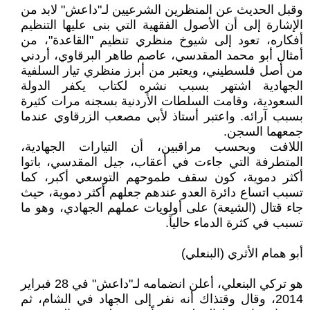
وقبل الحديث عن المنظرين الشرعيين لـ"داعش" لابد من
الإشارة إلى أن الأصول الفقهية التي بنى عليها التنظيم
أفكاره، تعود إلى شيوخ منظري تنظيم "القاعدة"، من
أمثال أبو محمد المقدسي، عاصم طاهر البرقاوي، أردني
من أصل فلسطيني، ويعتبر من أبرز منظري تيار السلفية
الجهادية اشتهر بسبب نشره لكتاب يكفر الدولة
السعودية، وقامت السلطات الأردنية بسجنه مرات كثيرة
بسبب آرائه. واعتبر أستاذ لأبي مصعب الزرقاوي عندما
جمعهما السجن.
اللافت وبحسب مراقبين، أن التيارات الجهادية،
المتطرفة التي جاءت في أعقاب، جيل المقدسي، باتوا
أكثر دموية، كون سقف طموحهم التوسعي أكبر، كما
تسبب اتساع دائرة العدو عندهم جعلهم أكثر دموية، حيث
جاء قتال (الشيعة) على أولويات عملهم الجهادي، وهو ما
تسبب في كثرة الدماء حالياً.
أبو همام الأثري (البنعلي)
هو تركي البنعلي، أعلن انضمامه لـ"داعش" في 28 فبراير
2014، وقال وقتذاك أنه نفر إلى الجهاد في الشام، ثم