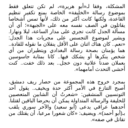
المشكلة، وفقا لـ«أبو هريرة»، لم تكن تتعلق فقط
بموضوع رسالة «الخليفة» الخاصة بمنع تكفير تنظيم
القاعدة، ولكنها كانت أكثر من ذلك، لأنها تمس أشخاصا
يقاتلون في الصف نفسه معه على «الجبهة»؛ أي أن
مسألة الجدل كانت تجري على مدار الساعة، ليلا ونهارا.
ويشير لموضوع التجسس على مجريات هذا الجدل:
«نعم.. كان هناك اثنان على الأقل ينقلان ما نقوله للقادة..
هما يؤمنان بصحة رسالة البغدادي ويتطيران من أي
شخص ينكرها أو يشكك فيها.. كانا بمثابة جاسوسين
يعملان ضدنا علانية دون خجل.. بعد ذلك خفت.. كنت
أخشى التحدث أمامهما».
بمجرد خروج هذه المجموعة من حصار ريف دمشق،
أصبح التنازع في الأمر أكثر حدة ويخيف.. يقول أحد
التونسيين المنشقين: «شعرتُ أن الشابين المتعصبين
للخليفة والرسالة المتداولة يمكن أن يحرضا الباقين لقتلنا.
أحدهما عراقي يدعى (أبو سعيد) والآخر سوري يلقب
بـ(أبو أحمد)». ويضيف: «كان شعورا مرعبا، أن يقتلك من
تقاتل في صفه».