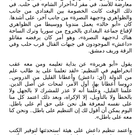
معارضة للأسد، في مقر لـ«أحرار الشام» في حلب. في
ذلك الوقت كانت الخصومة بين البغدادي من جانب
والظواهري و«جبهة النصرة» من جانب آخر، على أشدها.
كان «أبو خالد» يعمل مندوبا ووسيطا من الظواهري
لإقناع جماعة البغدادي بالخروج من سوريا وترك الساحة
هناك لـ«جبهة النصرة»، وهو أمر كان يرفضه مقاتلو
«داعش» الموجودون في جبهات القتال قرب حلب وفي
الرقة وريف دمشق.
يقول «أبو هريرة» عن بداية تعليمه ومن معه عقب
انخراطهم في التنظيم: «لقد تعلمنا على يد طالب علم
من الدولة (أي: داعش) وأعطانا القليل من الدروس..
دروسا أعطانا بها، أول الأمر، لمحات عن أصل الدين.
علَّمنا القليل، وعلَّمنا أنه لا عذر للمشرك لا بالجهل ولا
بالخطأ ولا بالتأويل، إلا الإكراه، وبعد ذلك اعتمد كل منا
على نفسه لمعرفة هل نحن على حق أم على باطل.
اليوم يمكن أن أقول لك إن التنظيم على باطل.. ونحن كنا
معه على باطل».
واعتمد تنظيم داعش على هيئة استحدثتها لتوفير الكتب