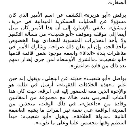
الصغار».
يرفض «أبو هريرة» الكشف عن اسم الأمير الذي كان
مسؤولا عن العمليات العسكرية الميدانية في «ريف
دمشق». يكتفي بالإشارة إلى أن هذا الأمير كان يميل
أيضا إلى موقفه وموقف «أبو شعيب» من مسألة التكفير
ولا يأخذ التحذيرات المنسوبة للبغدادي بهذا الخصوص
مأخذ الجد، وإن لم يعلن ذلك صراحة. وشارك الأمير في
مناظرات بلدة «الدانا» واسمه موجود ضمن قائمة قدمها
«أبو شعيب» لـ«الشرق الأوسط» لمن جرى إهدار دمهم
بعد ذلك من قادة «داعش».
يواصل «أبو شعيب» حديثه عن البنعلي.. ويقول إنه حين
علم بـ«هذه الخلافات الفقهية»، أرسل في طلبه هو
والإخوة الذين معه للحضور إليه في الرقة، حيث كان هذا
الشاب البحريني يقيم هناك مع مجموعة من المقاتلين
وقادة من «داعش»، في ذلك الوقت، متخذين من
المدينة الواقعة على ضفة نهر الفرات ما يشبه العاصمة
الثانية لـ«دولة الخلافة». ويقول «أبو شعيب»: «بدأ
التنظيم وقتها يتجسس علينا وعلى ما نقوله».