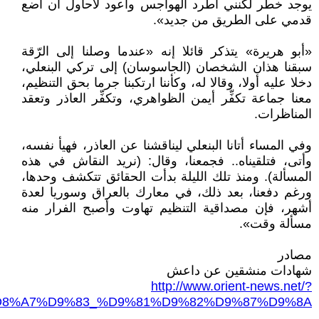
يوجد خطر لكنني أطرد الهواجس وأعود لأحاول أن أضع
قدمي على الطريق من جديد».
«أبو هريرة» يتذكر قائلا إنه «عندما وصلنا إلى الرّقة
سبقنا هذان الشخصان (الجاسوسان) إلى تركي البنعلي،
دخلا عليه أولا، وقالا له، وكأننا ارتكبنا جرما بحق التنظيم،
معنا جماعة تكفِّر أيمن الظواهري، وتكفِّر العاذر وتعقد
المناظرات.
وفي المساء أتانا البنعلي ليناقشنا عن العاذر، فهيأ نفسه،
وأتى، فتلقيناه.. فجمعنا، وقال: (نريد النقاش في هذه
المسألة). ومنذ تلك الليلة بدأت الحقائق تتكشف وحدها،
ورغم دفعنا، بعد ذلك، في معارك بالعراق وسوريا لعدة
أشهر، فإن مصداقية التنظيم تهاوت وأصبح الفرار منه
مسألة وقت».
مصادر
شهادات منشقين عن داعش
http://www.orient-news.net/?
D8%A7%D9%83_%D9%81%D9%82%D9%87%D9%8A