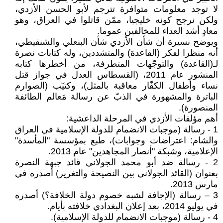
لا توجد معلومات متوافرة تترجم لأبو الحسن الأزدي،
ولكن نرجح كونه خليجيا، ممّن قاتلوا في العراق، وهو
معادٍ أشد العداء للمخالفين عموما.
ويوضح نسيرة أن شأن الأزدي شأن البنعلي والشنقيطي،
أنه منظرا لفكر (القاعدة) والمتشددين، وله كتابات نصرة
لـ(القاعدة) والتوجّهات المتطرفة، من أخطرها كتابه
المنشور عام 2011، (القسطاس العدل في جواز قتل
نساء وأطفال الكفّار معاقبة بالمثل)، وكتيّب (الصوارم
الباترة والمشهورة في الذبّ عن رسالة مَعالم الطائفة
المنصورة).
أهم مؤلفات الأزدي في المرحلة الداعشية:
1 - رسالة (موجبات الانضمام للدولة الإسلامية في العراق
والشام: اعتراضات وجوابات)، طبع بمؤسسة "المأسدة"
الإعلامية، وشبكة "أنصار المجاهدين" عام 2013.
2 - رسالة ضد أبو محمد الجولاني قائد جبهة النصرة
بعنوان (القائد الجولاني بين النصيحة والتغرير) أصدره في
مارس 2013.
3 – رسالة (الإجافة لشبه خصوم دولة الخلافة؟) أصدره
في يوليو 2014، بعد إعلان البغدادي خلافته بأيام.
4 - رسالة (موجبات الانضمام للدولة الإسلامية).