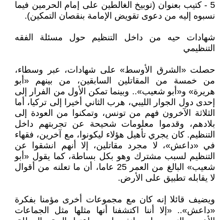
5 - كتيب بعنوان (توبيخ الغالطين على إمام الحرمين فيما
نسبوه إليه من دعوى تقويض الإمامة بنقصان التمكين).
شهادات حيه من داخل التنظيم حول مسئلة الفقه
التنظيمي
حصلت «الشرق الأوسط» على شهادات، عبر وسطاء،
من خمسة من المقاتلين السابقين، من بينهم «أبو
هريرة» و«أبو شعيب».. وبينما تمكن الأول من الفرار إلى
إحدى دول الجوار الليبي، هرب الثاني أخيرا إلى تركيا، أما
الثلاثة الآخرون فهم من تونس، وتمكنوا من العودة إلى
بلادهم، وقدموا معلومات شحيحة عن تجربتهم داخل
التنظيم. كان يجري تأهيل هؤلاء ليكونوا، مع آخرين، فقهاء
في «داعش»، لا مجرد مقاتلين، إلا أنهم انشقوا عن
التنظيم لسبب مشترك وهو بكل بساطة، كما يقول «أبو
شعيب» البالغ من العمر 25 عاما، أن ما تعلنه من أقوال
لا يقابله تطبيق على الأرض.
ويضيف قائلا إنه كان مع مجموعات أخرى مؤمنا بفكرة
«داعش».. «إلا أننا اكتشفنا أنها مثلها مثل الجماعات