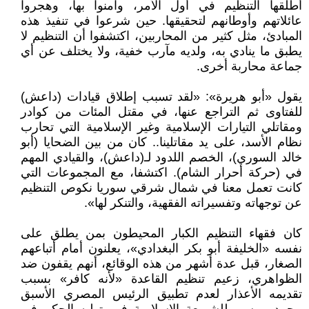
أطلقها التنظيم في أول الأمر، وآمنوا بها، وهجروا
عائلاتهم وأوطانهم لتحقيقها. حين شرعوا في تنفيذ هذه
المبادئ، مثل كثير من المحاربين، اكتشفوا أن التنظيم لا
يطبق ما ينادي به، ولديه مآرب خفية، ولا يختلف عن أي
جماعة محاربة أخرى.
يقول «أبو هريرة»: «لقد تسبب إطلاق قيادات (داعش)
للفتاوى ثم التراجع عنها، في مقتل المئات من كوادر
ومقاتلي التيارات الإسلامية وغير الإسلامية التي تحارب
نظام الأسد، على يد مقاتلينا.. كان من بين الضحايا (أبو
خالد السوري)، الخصم اللدود لـ(داعش)، والقيادي المهم
في (حركة أحرار الشام). اكتشفا، مع المجموعات التي
كانت تعمل معنا في شمال شرقي سوريا نكوص التنظيم
عن توجهاته وتفسيراته الفقهية، والتنكر لها».
كان فقهاء التنظيم الكبار المحيطون بمن يطلق على
نفسه «الخليفة أبو بكر البغدادي»، يعلنون أمام أتباعهم
الصغار، قبل عدة أشهر من هذه الوقائع، أنهم يقفون ضد
الظواهري، زعيم تنظيم القاعدة «لأنه كافر» بسبب
تقديمه الأعذار لعدم تطبيق الرئيس المصري الأسبق