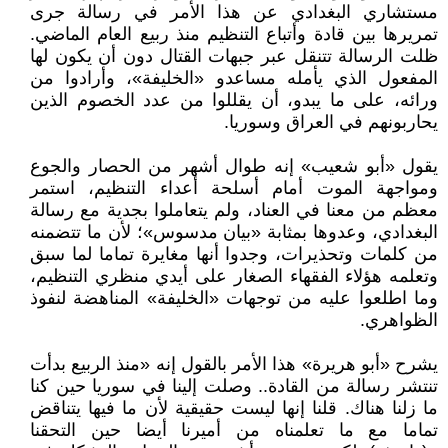
مستشاري البغدادي عن هذا الأمر في رسالة جرى
تمريرها بين قادة وأتباع التنظيم منذ ربيع العام الماضي.
ظلت الرسالة تتنقل عبر جبهات القتال دون أن يكون لها
المفعول الذي يأمله مساعدو «الخليفة»، وأرادوا من
ورائه، على ما يبدو، أن يقللوا من عدد الخصوم الذين
يحاربونهم في العراق وسوريا.
يقول «أبو شعيب» إنه طوال أشهر من الحصار والجوع
ومواجهة الموت أمام أسلحة أعداء التنظيم، استمر
معظم من معنا في العناد، ولم يتعاملوا بجدية مع رسالة
البغدادي، وعدوها بمثابة «بيان مدسوس»؛ لأن ما تتضمنه
من كلمات وتحذيرات، وجدوا أنها مغايرة تماما لما سبق
وتعلمه هؤلاء الفقهاء الصغار على أيدي منظري التنظيم،
وما اطلعوا عليه من توجهات «الخليفة» المناهضة لنفوذ
الظواهري.
يشرح «أبو هريرة» هذا الأمر بالقول إنه «منذ الربيع بدأت
تنتشر رسالة من القادة.. وصلت إلينا في سوريا حين كنا
ما زلنا هناك. قلنا إنها ليست حقيقية لأن ما فيها يتناقض
تماما مع ما تعلمناه من أميرنا أيضا حين التحقنا