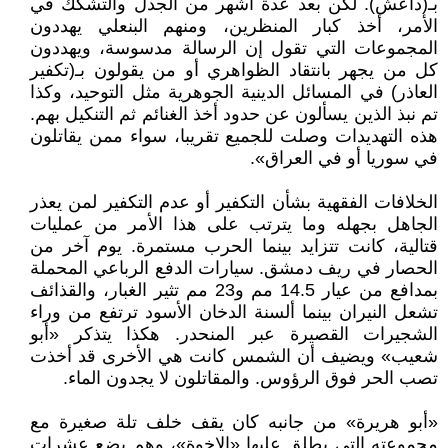
بـ(داعش). لكن بعد عدة أشهر من الجدل والتشكك في
الأمر، أخذ كبار المنظرين، ومنهم البنعلي يهددون
المجموعات التي تقول إن الرسالة مدسوسة، ويهددون
كل من يجهر بانتقاد الظواهري أو من يقولون بـ(تكفير
العاذر) في المسائل الدينية الجوهرية مثل التوحيد، وكذا
تم نبذ الذين يسألون عن حدود أخذ الغنائم ثم التنكيل بهم.
هذه التهديدات وصلت للجميع تقريبا، سواء ممن يقاتلون
في سوريا أو في العراق».
الخلافات الفقهية بشأن التكفير أو عدم التكفير لمن يعذر
الجاهل بجهله وما يترتب على هذا الأمر من عمليات
قتالية، كانت تتزايد بينما الحرب مستمرة. يوم آخر من
الحصار في ريف دمشق. سيارات الدفع الرباعي المحملة
بمدافع من عيار 14.5 مم و23 مم تثير الغبار، والقذائف
تشعل النيران بينما ألسنة الدخان الأسود ترتفع من وراء
الشجيرات القصيرة عبر المنحدر. هكذا يتذكر «أبو
شعيب» ويضيف أن الشمس كانت هي الأخرى قد أخذت
تصب الحر فوق الرؤوس. والمقاتلون لا يجدون الماء.
«أبو هريرة» من جانبه كان يقف خلف تلة صغيرة مع
مجموعته التي يطلق عليها «الإخوة»، وهم بضع عشرات